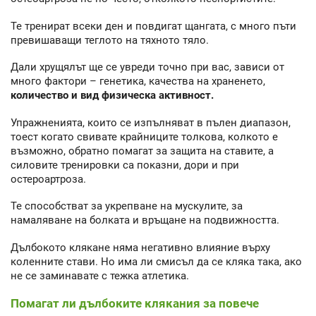
Те тренират всеки ден и повдигат щангата, с много пъти
превишаващи теглото на тяхното тяло.
Дали хрущялът ще се увреди точно при вас, зависи от
много фактори – генетика, качества на храненето,
количество и вид физическа активност.
Упражненията, които се изпълняват в пълен диапазон,
тоест когато свивате крайниците толкова, колкото е
възможно, обратно помагат за защита на ставите, а
силовите тренировки са показни, дори и при
остероартроза.
Те способстват за укрепване на мускулите, за
намаляване на болката и връщане на подвижността.
Дълбокото клякане няма негативно влияние върху
коленните стави. Но има ли смисъл да се кляка така, ако
не се заминавате с тежка атлетика.
Помагат ли дълбоките клякания за повече