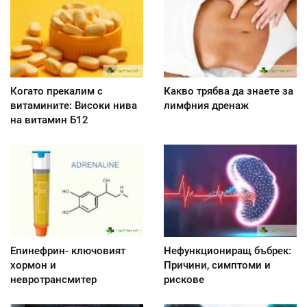
Когато прекалим с
Какво трябва да знаете за
витамините: Високи нива
лимфния дренаж
на витамин Б12
Епинефрин- ключовият
Нефункциониращ бъбрек:
хормон и
Причини, симптоми и
невротрансмитер
рискове