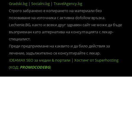
Gradski.bg
|
Socialni.bg
|
TravelAgency.bg
Строго забранено е копирането на материали без
позоваване на източника с активна dofollow връзка.
Lechenie.BG, както и всеки друг здравен сайт не може да бъде
възприеман като алтернатива на консултацията с лекар-
специалист.
Преди предприемане на каквито и да било действия за
лечение, задължително се консултирайте с лекар.
IDEAMAX SEO за медии & портали
|
Хостинг от Superhosting
(КОД:
PROMOCODEBG
)