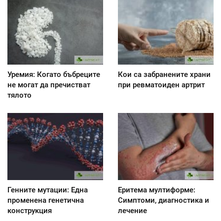
Уремия: Когато бъбреците
Кои са забранените храни
не могат да пречистват
при ревматоиден артрит
тялото
Генните мутации: Една
Еритема мултиформе:
променена генетична
Симптоми, диагностика и
конструкция
лечение