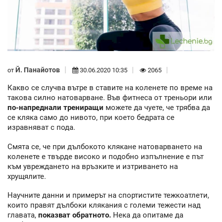
Й. Панайотов
от
30.06.2020 10:35
2065
Какво се случва вътре в ставите на коленете по време на
такова силно натоварване. Във фитнеса от треньори или
по-напреднали трениращи
можете да чуете, че трябва да
се кляка само до нивото, при което бедрата се
изравняват с пода.
Смята се, че при дълбокото клякане натоварването на
коленете е твърде високо и подобно изпълнение е път
към увреждането на връзките и изтриването на
хрущялите.
Научните данни и примерът на спортистите тежкоатлети,
които правят дълбоки клякания с големи тежести над
главата,
показват обратното.
Нека да опитаме да