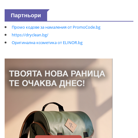
Партньори
Промо кодове за намаления от PromoCode.bg
https://dryclean.bg/
Оригинална козметика от ELINOR.bg