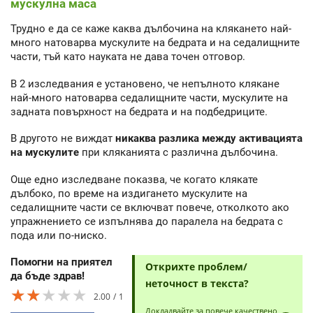
мускулна маса
Трудно е да се каже каква дълбочина на клякането най-
много натоварва мускулите на бедрата и на седалищните
части, тъй като науката не дава точен отговор.
В 2 изследвания е установено, че непълното клякане
най-много натоварва седалищните части, мускулите на
задната повърхност на бедрата и на подбедриците.
В другото не виждат
никаква разлика между активацията
на мускулите
при кляканията с различна дълбочина.
Още едно изследване показва, че когато клякате
дълбоко, по време на издигането мускулите на
седалищните части се включват повече, отколкото ако
упражнението се изпълнява до паралела на бедрата с
пода или по-ниско.
Помогни на приятел
Открихте проблем/
да бъде здрав!
неточност в текста?
★★★★★
★★★★★
★★★★★
2.00
1
Докладвайте за повече качествено