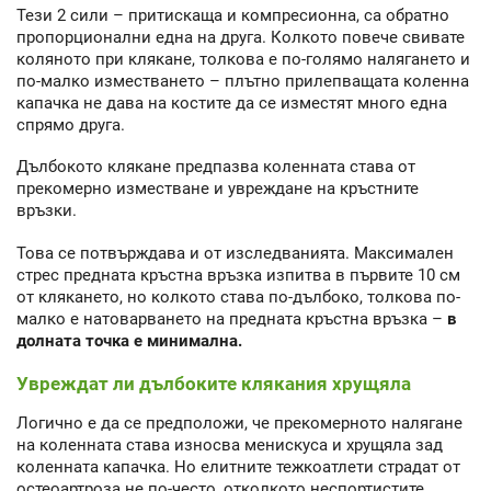
Тези 2 сили – притискаща и компресионна, са обратно
пропорционални една на друга. Колкото повече свивате
коляното при клякане, толкова е по-голямо налягането и
по-малко изместването – плътно прилепващата коленна
капачка не дава на костите да се изместят много една
спрямо друга.
Дълбокото клякане предпазва коленната става от
прекомерно изместване и увреждане на кръстните
връзки.
Това се потвърждава и от изследванията. Максимален
стрес предната кръстна връзка изпитва в първите 10 см
от клякането, но колкото става по-дълбоко, толкова по-
малко е натоварването на предната кръстна връзка –
в
долната точка е минимална.
Увреждат ли дълбоките клякания хрущяла
Логично е да се предположи, че прекомерното налягане
на коленната става износва менискуса и хрущяла зад
коленната капачка. Но елитните тежкоатлети страдат от
остеоартроза не по-често, отколкото неспортистите.