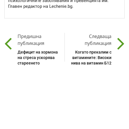
психологичните заболявания и превенцията им.
Главен редактор на Lechenie.bg.
Предишна
Следваща
публикация
публикация
Дефицит на хормона
Когато прекалим с
на стреса ускорява
витамините: Високи
стареенето
нива на витамин Б12