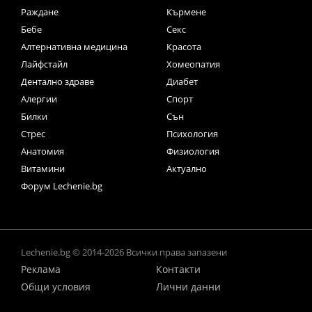
Раждане
Кърмене
Бебе
Секс
Алтернативна медицина
Красота
Лайфстайл
Хомеопатия
Дентално здраве
Диабет
Алергии
Спорт
Билки
Сън
Стрес
Психология
Анатомия
Физиология
Витамини
Актуално
Форум Lechenie.bg
Lechenie.bg © 2014-2026 Всички права запазени
Реклама
Контакти
Общи условия
Лични данни