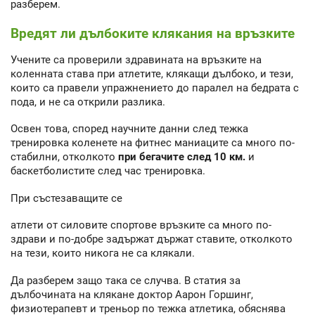
разберем.
Вредят ли дълбоките клякания на връзките
Учените са проверили здравината на връзките на
коленната става при атлетите, клякащи дълбоко, и тези,
които са правели упражнението до паралел на бедрата с
пода, и не са открили разлика.
Освен това, според научните данни след тежка
тренировка коленете на фитнес маниаците са много по-
стабилни, отколкото
при бегачите след 10 км.
и
баскетболистите след час тренировка.
При състезаващите се
атлети от силовите спортове връзките са много по-
здрави и по-добре задържат държат ставите, отколкото
на тези, които никога не са клякали.
Да разберем защо така се случва. В статия за
дълбочината на клякане доктор Аарон Горшинг,
физиотерапевт и треньор по тежка атлетика, обяснява