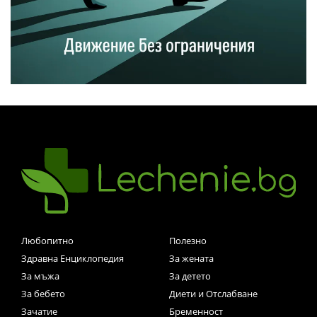
Любопитно
Полезно
Здравна Енциклопедия
За жената
За мъжа
За детето
За бебето
Диети и Отслабване
Зачатие
Бременност