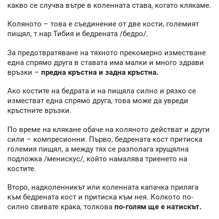
какво се случва вътре в коленната става, когато клякаме.
Коляното – това е съединение от две кости, големият
пищял, т.нар Тибия и бедрената /бедро/.
За предотвратяване на тяхното прекомерно изместване
една спрямо друга в ставата има малки и много здрави
връзки –
предна кръстна и задна кръстна.
Ако костите на бедрата и на пищяла силно и рязко се
изместват една спрямо друга, това може да увреди
кръстните връзки.
По време на клякане обаче на коляното действат и други
сили – компресионни. Първо, бедрената кост притиска
големия пищял, а между тях се разполага хрущялна
подложка /менискус/, който намалява триенето на
костите.
Второ, надколенникът или коленната капачка приляга
към бедрената кост и притиска към нея. Колкото по-
силно свивате крака, толкова
по-голям ще е натискът.