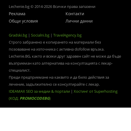
Lechenie.bg © 2014-2026 Всички права запазени
Реклама
Контакти
Общи условия
Лични данни
Gradski.bg
|
Socialni.bg
|
TravelAgency.bg
Строго забранено е копирането на материали без
позоваване на източника с активна dofollow връзка.
Lechenie.BG, както и всеки друг здравен сайт не може да бъде
възприеман като алтернатива на консултацията с лекар-
специалист.
Преди предприемане на каквито и да било действия за
лечение, задължително се консултирайте с лекар.
IDEAMAX SEO за медии & портали
|
Хостинг от Superhosting
(КОД:
PROMOCODEBG
)