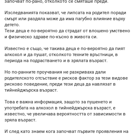
започват по-рано, отколкото се смяташе преди.
Изследванията показват, че липсата на родител поради
смърт или раздяла може да има пагубно влияние върху
детето.
Тези деца е по-вероятно да страдат от влошено умствено
и физическо здраве по-късно в живота си.
Известно е също, че такива деца е по-вероятно да пият
алкохол и да пушат, отколкото техните връстници, в
периода на подрастването и в зрялата възраст.
Но по-ранните проучвания не разкриваха дали
родителското отсъствие е рисков фактор за тези видове
рисково поведение, преди тези деца да навлязат в
тийнейджърска възраст.
Това е важна информация, защото за пушенето и
употребата на алкохол в тийнейджърска възраст, е
известно, че увеличава вероятността от зависимости в
зряла възраст.
И след като знаем кога започват първите проявления на