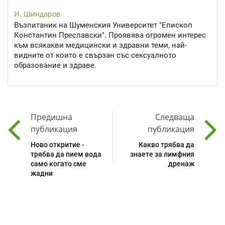
И. Шиндаров
Възпитаник на Шуменския Университет "Епископ
Константин Преславски". Проявява огромен интерес
към всякакви медицински и здравни теми, най-
видните от които е свързан със сексуалното
образование и здраве.
Предишна
Следваща
публикация
публикация
Ново откритие -
Какво трябва да
трябва да пием вода
знаете за лимфния
само когато сме
дренаж
жадни