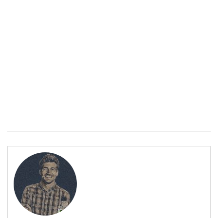
ПОЛЕЗНО
Спастичен колит: Как да разберем, че го имаме