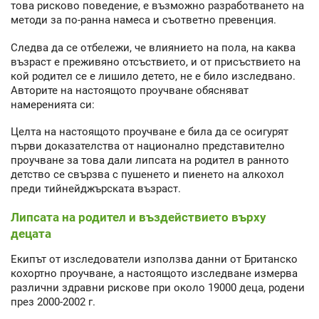
това рисково поведение, е възможно разработването на
методи за по-ранна намеса и съответно превенция.
Следва да се отбележи, че влиянието на пола, на каква
възраст е преживяно отсъствието, и от присъствието на
кой родител се е лишило детето, не е било изследвано.
Авторите на настоящото проучване обясняват
намеренията си:
Целта на настоящото проучване е била да се осигурят
първи доказателства от национално представително
проучване за това дали липсата на родител в ранното
детство се свързва с пушенето и пиенето на алкохол
преди тийнейджърската възраст.
Липсата на родител и въздействието върху
децата
Екипът от изследователи използва данни от Британско
кохортно проучване, а настоящото изследване измерва
различни здравни рискове при около 19000 деца, родени
през 2000-2002 г.