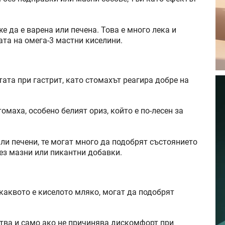
е да е варена или печена. Това е много лека и
ата на омега-3 мастни киселини.
ата при гастрит, като стомахът реагира добре на
омаха, особено белият ориз, който е по-лесен за
ли печени, те могат много да подобрят състоянието
без мазни или пикантни добавки.
каквото е киселото мляко, могат да подобрят
ства и само ако не причинява дискомфорт при