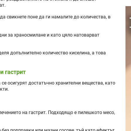
ат.
да свикнете поне да ги намалите до количества, в
дни за храносмилане и като цяло натоварват
деля допълнително количество киселина, а това
и гастрит
а се осигурят достатъчно хранителни вещества, като
кти.
лечението на гастрит. Подходящо е пилешкото месо,
е без подправки или мазни сосове, тъй като ефектът