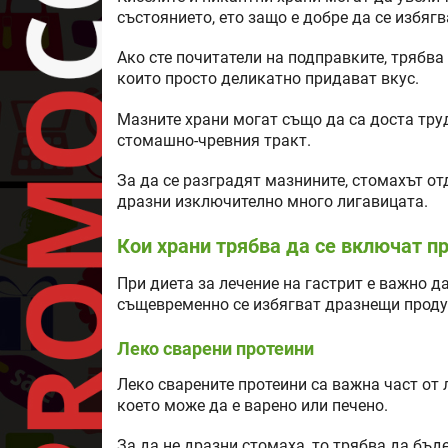
състоянието, ето защо е добре да се избягв
Ако сте почитатели на подправките, трябва 
които просто деликатно придават вкус.
Мазните храни могат също да са доста тру
стомашно-чревния тракт.
За да се разградят мазнините, стомахът от
дразни изключително много лигавицата.
Кои храни трябва да се включат пр
При диета за лечение на гастрит е важно д
същевременно се избягват дразнещи проду
Леко сварени протеини
Леко сварените протеини са важна част от 
което може да е варено или печено.
За да не дразни стомаха, то трябва да бъд