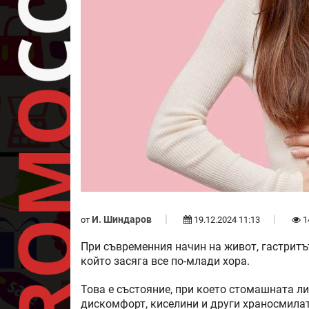
И. Шиндаров
от
19.12.2024 11:13
1
При съвременния начин на живот, гастритъ
който засяга все по-млади хора.
Това е състояние, при което стомашната ли
дискомфорт, киселини и други храносмила