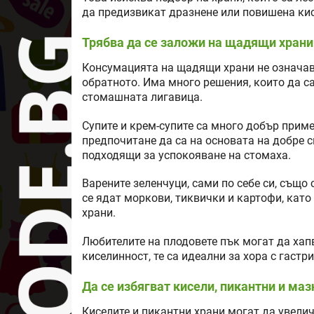
да предизвикат дразнене или повишена ки
Трябва да се заложи на щадящи храни
Консумацията на щадящи храни не означава
обратното. Има много решения, които да с
стомашната лигавица.
Супите и крем-супите са много добър пример
предпочитане да са на основата на добре с
подходящи за успокояване на стомаха.
Варените зеленчуци, сами по себе си, също с
се ядат моркови, тиквички и картофи, като
храни.
Любителите на плодовете пък могат да хап
киселинност, те са идеални за хора с гастр
Да се избягват кисели, пикантни и маз
Киселите и пикантни храни могат да увели