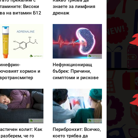
гато прекалим с
Какво трябва да
тамините: Високи
знаете за лимфния
ва на витамин Б12
дренаж
инефрин-
Нефункциониращ
ючовият хормон и
бъбрек: Причини,
вротрансмитер
симптоми и рискове
астичен колит: Как
Перибронхит: Всичко,
 разберем, че го
което трябва да