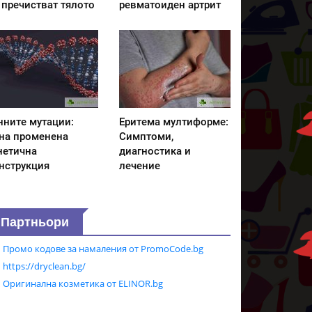
 пречистват тялото
ревматоиден артрит
нните мутации:
Еритема мултиформе:
на променена
Симптоми,
нетична
диагностика и
нструкция
лечение
Партньори
Промо кодове за намаления от PromoCode.bg
https://dryclean.bg/
Оригинална козметика от ELINOR.bg