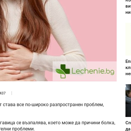
Ко
ви
ни
Еп
кл
не
437
т става все по-широко разпространен проблем,
гавица се възпалява, което може да причини болка,
Сп
телни проблеми.
да