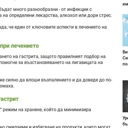
им
бъдат много разнообразни - от инфекции с
та на определени лекарства, алкохол или дори стрес.
ада, че един от ключовите аспекти в лечението на
 при лечението
Ви
ането на гастрита, защото правилният подбор на
Си
помогне за възстановяването на лигавицата на
по
же силно да влоши възпалението и да доведе до по-
томаха.
гастрит
“ режим на хранене, който да минимизира
Ур
бъ
сно смилаеми и избягване на продукти, които могат