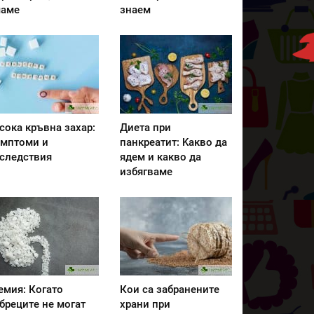
аме
знаем
сока кръвна захар:
Диета при
мптоми и
панкреатит: Kакво да
следствия
ядем и какво да
избягваме
емия: Когато
Кои са забранените
бреците не могат
храни при