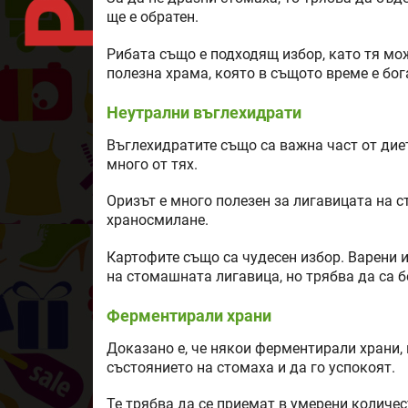
ще е обратен.
Рибата също е подходящ избор, като тя мож
полезна храма, която в същото време е бог
Неутрални въглехидрати
Въглехидратите също са важна част от диет
много от тях.
Оризът е много полезен за лигавицата на ст
храносмилане.
Картофите също са чудесен избор. Варени и
на стомашната лигавица, но трябва да са 
Ферментирали храни
Доказано е, че някои ферментирали храни, 
състоянието на стомаха и да го успокоят.
Те трябва да се приемат в умерени количе