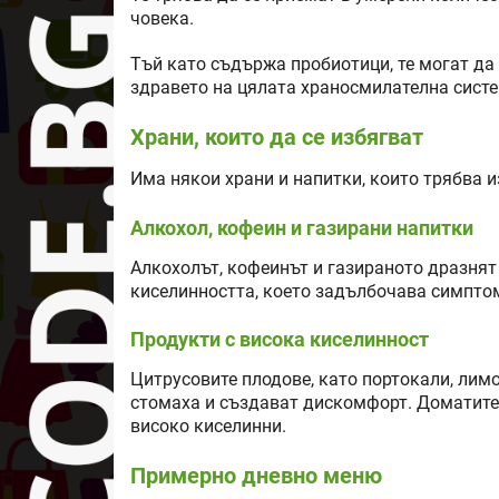
човека.
Тъй като съдържа пробиотици, те могат да 
здравето на цялата храносмилателна систе
Храни, които да се избягват
Има някои храни и напитки, които трябва 
Алкохол, кофеин и газирани напитки
Алкохолът, кофеинът и газираното дразнят
киселинността, което задълбочава симпто
Продукти с висока киселинност
Цитрусовите плодове, като портокали, лим
стомаха и създават дискомфорт. Доматите 
високо киселинни.
Примерно дневно меню