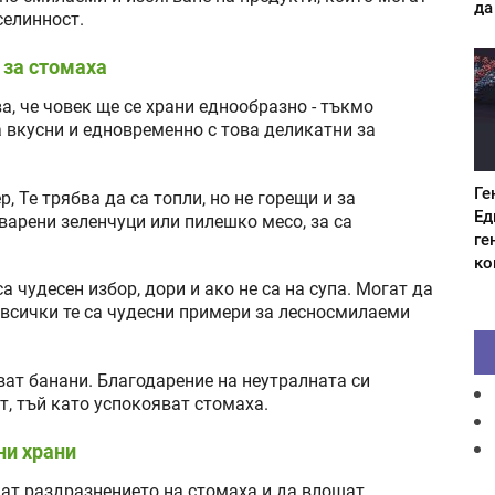
да
селинност.
 за стомаха
, че човек ще се храни еднообразно - тъкмо
а вкусни и едновременно с това деликатни за
Ге
, Те трябва да са топли, но не горещи и за
Ед
варени зеленчуци или пилешко месо, за са
ге
ко
а чудесен избор, дори и ако не са на супа. Могат да
 всички те са чудесни примери за лесносмилаеми
ват банани. Благодарение на неутралната си
ит, тъй като успокояват стомаха.
ни храни
чат раздразнението на стомаха и да влошат