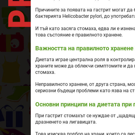
Причините за появата на гастрит могат да 
бактерията Helicobacter pylori, до употреба
И тъй като засяга стомаха, едва ли е изнен
това състояние е правилното хранене.
Важността на правилното хранене
Диетата играе централна роля в контролир
храните може да облекчи симптомите и да 
стомаха.
Неправилното хранене, от друга страна, мо
сериозни бъдещи проблеми като язва на с
Основни принципи на диетата при 
При гастрит стомахът се нуждае от „щадящ
дразненето на лигавицата.
Това изисква подбор на храни, които са ле