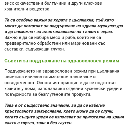
висококачествени белтъчини и други ключови
хранителни вещества.
Те са особено важни за хората с цьолиакия, тъй като
могат да помогнат за поддържане на здрава мускулатура
и да спомогнат за възстановяване на тънките черва.
Важно е да се избира месо и риба, които не са
предварително обработени или мариновани със
съставки, съдържащи глутен.
Съвети за поддържане на здравословен режим
Поддържането на здравословен режим при цьолиакия
наистина изисква внимателно планиране и
осведоменост. Основният принцип е да се подготвят
храните у дома, използвайки отделни кухненски уреди и
повърхности за безглутеновите продукти.
Това е от съществено значение, за да се избегне
кръстосаното замърсяване, което може да се случи,
когато същите уреди се използват за приготвяне на храни
както с глутен, така и без глутен.