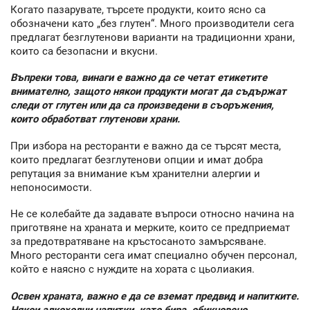
Когато пазарувате, търсете продукти, които ясно са
обозначени като „без глутен“. Много производители сега
предлагат безглутенови варианти на традиционни храни,
които са безопасни и вкусни.
Въпреки това, винаги е важно да се четат етикетите
внимателно, защото някои продукти могат да съдържат
следи от глутен или да са произведени в съоръжения,
които обработват глутенови храни.
При избора на ресторанти е важно да се търсят места,
които предлагат безглутенови опции и имат добра
репутация за внимание към хранителни алергии и
непоносимости.
Не се колебайте да задавате въпроси относно начина на
приготвяне на храната и мерките, които се предприемат
за предотвратяване на кръстосаното замърсяване.
Много ресторанти сега имат специално обучен персонал,
който е наясно с нуждите на хората с цьолиакия.
Освен храната, важно е да се вземат предвид и напитките.
Някои алкохолни напитки, като бира, обикновено