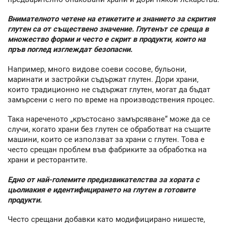
Внимателното четене на етикетите и знанието за скрития
глутен са от съществено значение. Глутенът се среща в
множество форми и често е скрит в продукти, които на
пръв поглед изглеждат безопасни.
Например, много видове соеви сосове, бульони,
маринати и застройки съдържат глутен. Дори храни,
които традиционно не съдържат глутен, могат да бъдат
замърсени с него по време на производствения процес.
Така нареченото „кръстосано замърсяване“ може да се
случи, когато храни без глутен се обработват на същите
машини, които се използват за храни с глутен. Това е
често срещан проблем във фабриките за обработка на
храни и ресторантите.
Едно от най-големите предизвикателства за хората с
цьолиакия е идентифицирането на глутен в готовите
продукти.
Често срещани добавки като модифицирано нишесте,