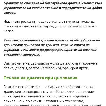
Правилното спазване на безглутенова диета е ключът към
управлението на това състояние и поддържането на добро
здраве.
Имунната реакция, предизвикана от глутена, може да
причини възпаление и увреждане на вилиите в тънките
черва.
Тези микроскопични издатини помагат за абсорбцията на
хранителни вещества от храната, така че когато са
увредени, това може да доведе до недостиг на ключови
витамини и минерали.
Симптомите на цьолиакия могат да включват коремна
болка, диария, загуба на тегло и умора, сред други.
Основи на диетата при цьолиакия
Важно е пациентите с цьолиакия да избягват всички
храни, които съдържат глутен. Това включва не само
очевидни източници като хляб, тестени изделия и
печива, но и по-скрити източници като сосове,
предварително опаковани храни и дори някои лекарства.