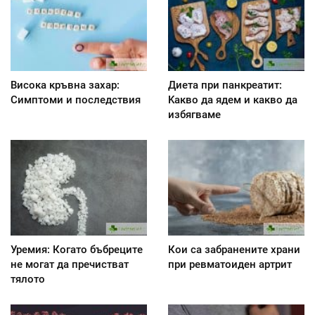
Висока кръвна захар:
Диета при панкреатит:
Симптоми и последствия
Kакво да ядем и какво да
избягваме
Уремия: Когато бъбреците
Кои са забранените храни
не могат да пречистват
при ревматоиден артрит
тялото