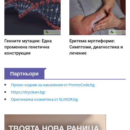
Генните мутации: Една
Еритема мултиформе:
променена генетична
Симптоми, диагностика и
конструкция
лечение
Партньори
Промо кодове за намаления от PromoCode.bg
https://dryclean.bg/
Оригинална козметика от ELINOR.bg