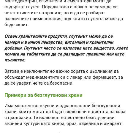
малтодекстрин, сгъстители и емулгатори могат да
съдържат глутен. Поради това е важно не само да се
четат етикетите на храните, но и да се разбират
различните наименования, под които глутенът може да
бъде скрит.
Освен хранителните продукти, глутенът може да се
намери и в някои лекарства, витамини и хранителни
добавки. Глутенът често се използва като вещество, което
помага на таблетките да се разпаднат правилно или като
пълнител.
Затова е изключително важно хората с цьолиакия да
обсъждат медикаментите си с лекар или фармацевт, за
да се уверят, че те са безопасни.
Примери за безглутенови храни
Има множество вкусни и здравословни безглутенови
храни, които могат да бъдат включени в диетата на хора
с цьолиакия. Те включват естествено безглутенови
зърнени култури като киноа, ориз, царевица и амарант.