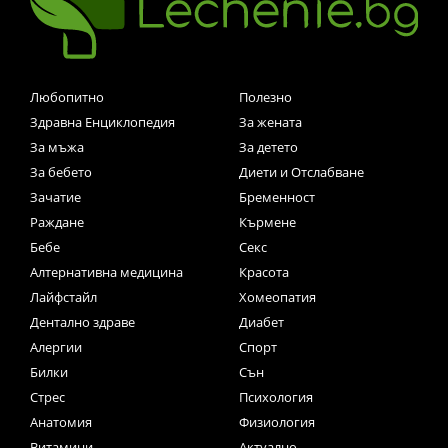
Любопитно
Полезно
Здравна Енциклопедия
За жената
За мъжа
За детето
За бебето
Диети и Отслабване
Зачатие
Бременност
Раждане
Кърмене
Бебе
Секс
Алтернативна медицина
Красота
Лайфстайл
Хомеопатия
Дентално здраве
Диабет
Алергии
Спорт
Билки
Сън
Стрес
Психология
Анатомия
Физиология
Витамини
Актуално