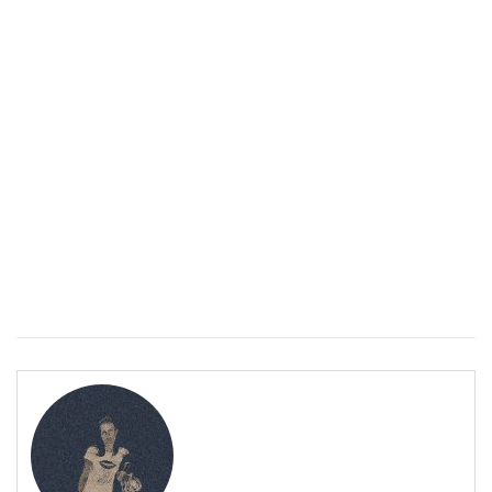
Епинефрин- ключовият хормон и невротрансмитер
ЗДРАВНА ЕНЦИКЛОПЕДИЯ
Епинефрин- ключовият хормон и невротрансмитер