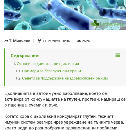
Т. Минчева
от
11.12.2023 10:36
2626
Съдържание:
Основи на диетата при цьолиакия
Примери за безглутенови храни
Съвети за поддържане на здравословен режим
Цьолиакията е автоимунно заболяване, което се
активира от консумацията на глутен, протеин, намиращ се
в пшеница, ечемик и ръж.
Когато хора с цьолиакия консумират глутен, техният
имунен систем реагира чрез увреждане на тънките черва,
което води до разнообразни здравословни проблеми.