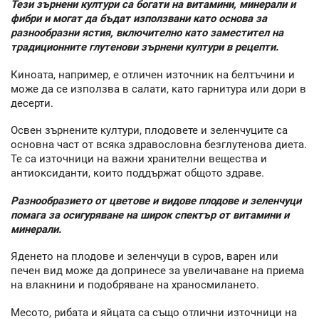
Тези зърнени култури са богати на витамини, минерали и
фибри и могат да бъдат използвани като основа за
разнообразни ястия, включително като заместител на
традиционните глутенови зърнени култури в рецепти.
Киноата, например, е отличен източник на белтъчини и
може да се използва в салати, като гарнитура или дори в
десерти.
Освен зърнените култури, плодовете и зеленчуците са
основна част от всяка здравословна безглутенова диета.
Те са източници на важни хранителни вещества и
антиоксиданти, които поддържат общото здраве.
Разнообразието от цветове и видове плодове и зеленчуци
помага за осигуряване на широк спектър от витамини и
минерали.
Яденето на плодове и зеленчуци в суров, варен или
печен вид може да допринесе за увеличаване на приема
на влакнини и подобряване на храносмилането.
Месото, рибата и яйцата са също отлични източници на