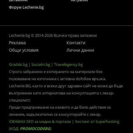
Форум Lechenie.bg
Lechenie.bg © 2014-2026 Всички права запазени
Реклама
Контакти
Общи условия
Лични данни
Gradski.bg
|
Socialni.bg
|
TravelAgency.bg
Строго забранено е копирането на материали без
позоваване на източника с активна dofollow връзка.
Lechenie.BG, както и всеки друг здравен сайт не може да бъде
възприеман като алтернатива на консултацията с лекар-
специалист.
Преди предприемане на каквито и да било действия за
лечение, задължително се консултирайте с лекар.
IDEAMAX SEO за медии & портали
|
Хостинг от Superhosting
(КОД:
PROMOCODEBG
)