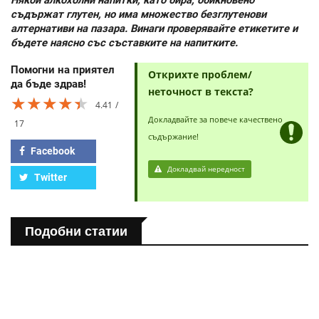
съдържат глутен, но има множество безглутенови
алтернативи на пазара. Винаги проверявайте етикетите и
бъдете наясно със съставките на напитките.
Помогни на приятел
Открихте проблем/
да бъде здрав!
неточност в текста?
★★★★★
★★★★★
★★★★★
4.41
Докладвайте за повече качествено
17
съдържание!
Facebook
Докладвай нередност
Twitter
Подобни статии
ЗДРАВНА ЕНЦИКЛОПЕДИЯ