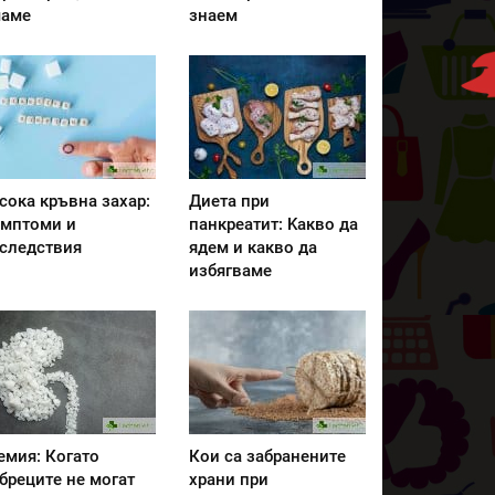
аме
знаем
сока кръвна захар:
Диета при
мптоми и
панкреатит: Kакво да
следствия
ядем и какво да
избягваме
емия: Когато
Кои са забранените
бреците не могат
храни при