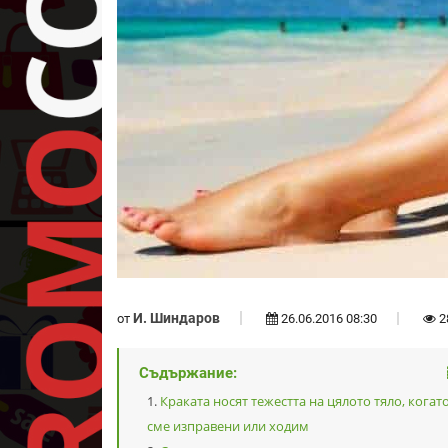
И. Шиндаров
от
26.06.2016 08:30
2
Съдържание:
Краката носят тежестта на цялото тяло, когат
сме изправени или ходим