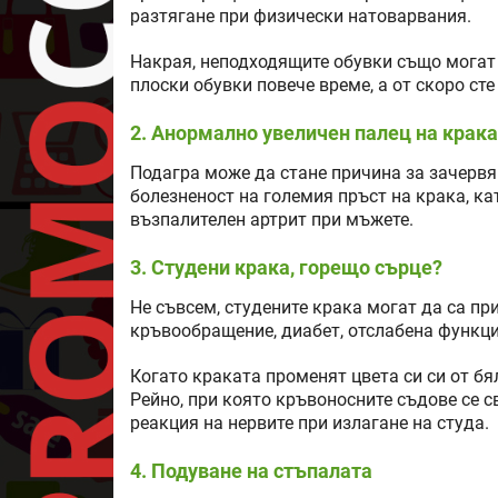
разтягане при физически натоварвания.
Накрая, неподходящите обувки също могат 
плоски обувки повече време, а от скоро сте
2. Анормално увеличен палец на крака
Подагра може да стане причина за зачервя
болезненост на големия пръст на крака, ка
възпалителен артрит при мъжете.
3. Студени крака, горещо сърце?
Не съвсем, студените крака могат да са пр
кръвообращение, диабет, отслабена функци
Когато краката променят цвета си си от бя
Рейно, при която кръвоносните съдове се 
реакция на нервите при излагане на студа.
4. Подуване на стъпалата