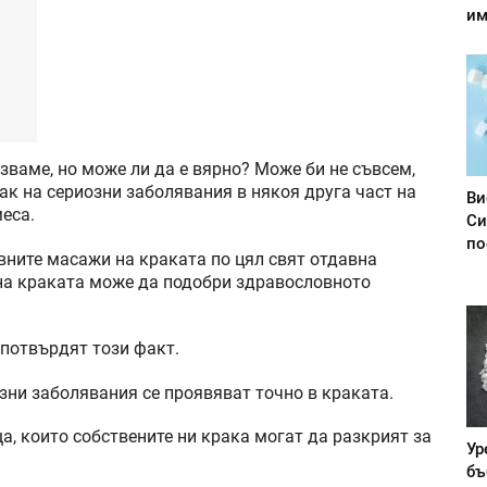
им
лзваме, но може ли да е вярно? Може би не съвсем,
ак на сериозни заболявания в някоя друга част на
Ви
еса.
Си
по
ните масажи на краката по цял свят отдавна
 на краката може да подобри здравословното
 потвърдят този факт.
озни заболявания се проявяват точно в краката.
а, които собствените ни крака могат да разкрият за
Ур
бъ