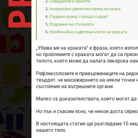
Схващания и крампи
Анормално увеличен палец на крака
Студени крака, горещо сърце?
Подуване на стъпалата
Необичайно оцветени нокти на краката
„Убива ме на краката“ е фраза, която изпо
но проблемите с краката могат да са призн
тялото, което може да налага лекарска нам
Рефлексолозите и привържениците на редов
твърдят, че масажирането на някои точки
състояние на вътрешните органи.
Малко са доказателствата, които могат да
Но пък е съвсем ясно, че някои доста сери
В настоящата статия ще разгледаме 10 нещ
нашето тяло.