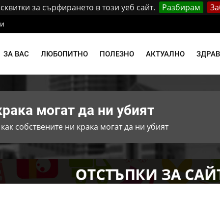
квитки за сърфирането в този уеб сайт.
Разбирам
За
ти
ЗА ВАС
ЛЮБОПИТНО
ПОЛЕЗНО
АКТУАЛНО
ЗДРА
крака могат да ни убият
 как собствените ни крака могат да ни убият