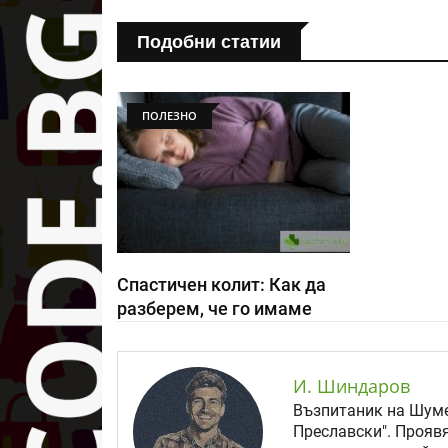
Подобни статии
ПОЛЕЗНО
Спастичен колит: Как да
разберем, че го имаме
И. Шиндаров
Възпитаник на Шуме
Преславски". Прояв