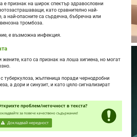
а е признак на широк спектър здравословни
ивотозастрашаващи, като сравнително най-
 а най-опасните са сърдечна, бъбречна или
 венозна тромбоза.
ние, е възможна инфекция.
ата
 жените, като са признак на лоша хигиена, но могат
озно.
 с туберкулоза, жълтеница поради чернодробни
а, а дори и синузит, и като цяло сигнализират
Открихте проблем/неточност в текста?
окладвайте за повече качествено съдържание!
Докладвай нередност