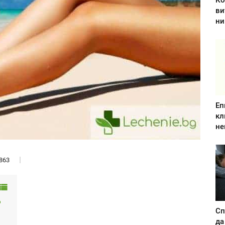
Ко
ви
ни
Еп
кл
не
863
о
Сп
да