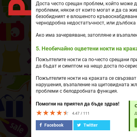
Доста често срещан проблем, който може д
проблеми, някои от които могат и да са ж
безобидният е влошеното кръвоснабдяване,
чернодробна недостатъчност, или дълбока
Ако има зачервяване, затопляне и възпале
5. Необичайно оцветени нокти на крак
Пожълтелите нокти са по-често срещани при
да бъдат и симптом на нещо доста по-сери
Пожълтелите нокти на краката се свързват
нарушения, възпаление на щитовидната жлез
проблеми с белодробната функция.
Помогни на приятел да бъде здрав!
★★★★★
★★★★★
★★★★★
4.47
111
Д
Facebook
Twitter