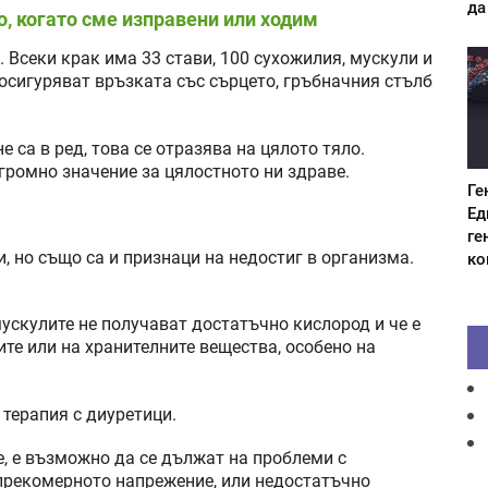
да
о, когато сме изправени или ходим
. Всеки крак има 33 стави, 100 сухожилия, мускули и
 осигуряват връзката със сърцето, гръбначния стълб
е са в ред, това се отразява на цялото тяло.
громно значение за цялостното ни здраве.
Ге
Ед
ге
, но също са и признаци на недостиг в организма.
ко
.
ускулите не получават достатъчно кислород и че е
те или на хранителните вещества, особено на
 терапия с диуретици.
е, е възможно да се дължат на проблеми с
прекомерното напрежение, или недостатъчно