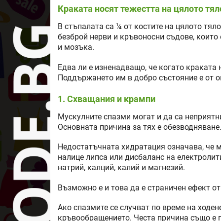
Краката носят тежестта на цялото тял
В стъпалата са ¼ от костите на цялото тяло
безброй нерви и кръвоносни съдове, които
и мозъка.
Едва ли е изненадващо, че когато краката н
Поддържането им в добро състояние е от о
1. Схващания и крампи
Мускулните спазми могат и да са неприятни
Основната причина за тях е обезводняване
Недостатъчната хидратация означава, че м
налице липса или дисбаланс на електролити
натрий, калций, калий и магнезий.
Възможно е и това да е страничен ефект от
Ако спазмите се случват по време на ходен
кръвообращението. Честа причина също е 