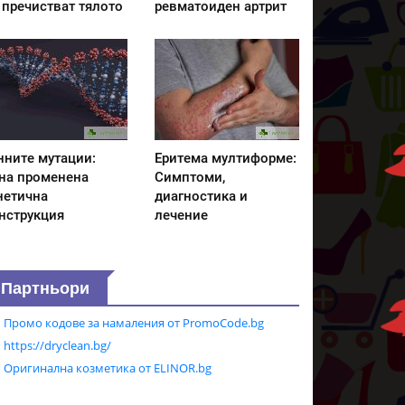
 пречистват тялото
ревматоиден артрит
нните мутации:
Еритема мултиформе:
на променена
Симптоми,
нетична
диагностика и
нструкция
лечение
Партньори
Промо кодове за намаления от PromoCode.bg
https://dryclean.bg/
Оригинална козметика от ELINOR.bg