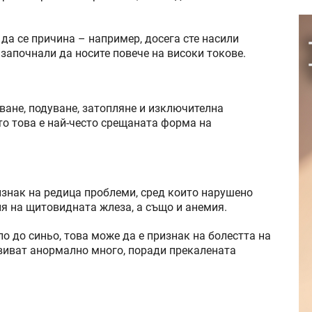
да се причина – например, досега сте насили
 започнали да носите повече на високи токове.
ване, подуване, затопляне и изключителна
то това е най-често срещаната форма на
изнак на редица проблеми, сред които нарушено
я на щитовидната жлеза, а също и анемия.
ло до синьо, това може да е признак на болестта на
свиват анормално много, поради прекалената