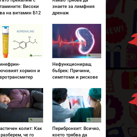
гато прекалим с
Какво трябва да
тамините: Високи
знаете за лимфния
ва на витамин Б12
дренаж
инефрин-
Нефункциониращ
ючовият хормон и
бъбрек: Причини,
вротрансмитер
симптоми и рискове
астичен колит: Как
Перибронхит: Всичко,
 разберем, че го
което трябва да