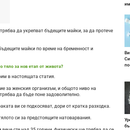
им
трябва да укрепват бъдещите майки, за да протече
бъдещите майки по време на бременност и
Ви
Си
по
о тяло за нов етап от живота?
рим в настоящата статия.
ие за женския организъм, и общото ниво на
трябва да бъде поне задоволително.
раката ви се подкосяват, дори от кратка разходка.
 тялото си за предстоящите натоварвания.
Ур
бъ
 вече сте над 35 години, физически ще трябва да се