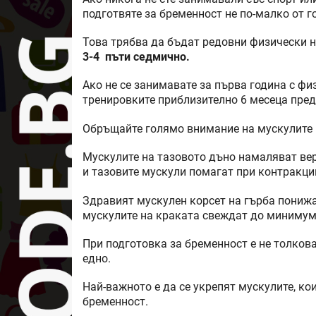
подготвяте за бременност не по-малко от г
Това трябва да бъдат редовни физически
3-4 пъти седмично.
Ако не се занимавате за първа година с фи
тренировките приблизително 6 месеца пре
Обръщайте голямо внимание на мускулите н
Мускулите на тазовото дъно намаляват вер
и тазовите мускули помагат при контракци
Здравият мускулен корсет на гърба понижа
мускулите на краката свеждат до минимум
При подготовка за бременност е не толкова
едно.
Най-важното е да се укрепят мускулите, ко
бременност.