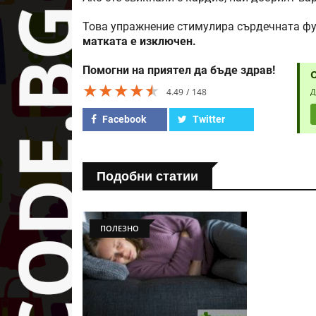
Това упражнение стимулира сърдечната фу
матката е изключен.
Помогни на приятел да бъде здрав!
★★★★★
★★★★★
★★★★★
4.49
148
Д
Facebook
Twitter
Подобни статии
ПОЛЕЗНО