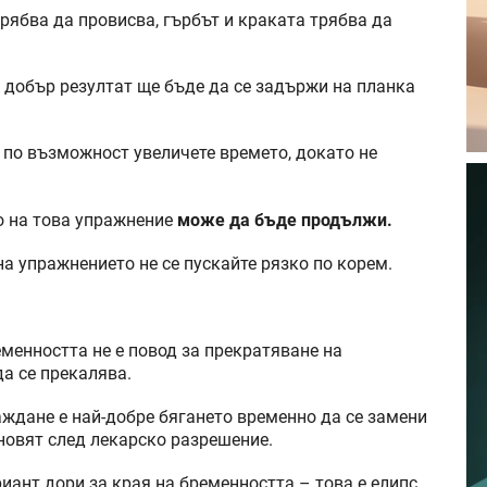
трябва да провисва, гърбът и краката трябва да
 добър резултат ще бъде да се задържи на планка
 по възможност увеличете времето, докато не
о на това упражнение
може да бъде продължи.
на упражнението не се пускайте рязко по корем.
еменността не е повод за прекратяване на
да се прекалява.
аждане е най-добре бягането временно да се замени
бновят след лекарско разрешение.
риант дори за края на бременността – това е елипс.