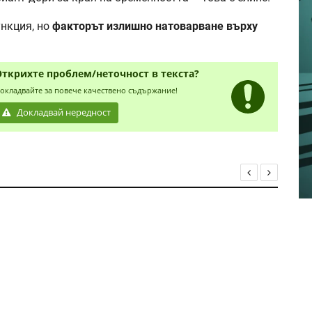
нкция, но
факторът излишно натоварване върху
Открихте проблем/неточност в текста?
окладвайте за повече качествено съдържание!
Докладвай нередност