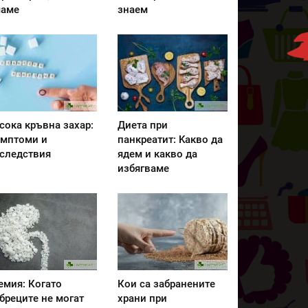
аме
знаем
сока кръвна захар:
Диета при
мптоми и
панкреатит: Kакво да
следствия
ядем и какво да
избягваме
емия: Когато
Кои са забранените
бреците не могат
храни при