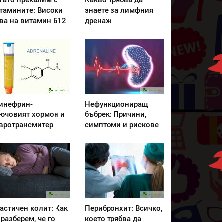
гато прекалим с
Какво трябва да
тамините: Високи
знаете за лимфния
ва на витамин Б12
дренаж
инефрин-
Нефункциониращ
ючовият хормон и
бъбрек: Причини,
вротрансмитер
симптоми и рискове
астичен колит: Как
Перибронхит: Всичко,
 разберем, че го
което трябва да