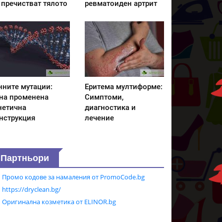
 пречистват тялото
ревматоиден артрит
нните мутации:
Еритема мултиформе:
на променена
Симптоми,
нетична
диагностика и
нструкция
лечение
Партньори
Промо кодове за намаления от PromoCode.bg
https://dryclean.bg/
Оригинална козметика от ELINOR.bg