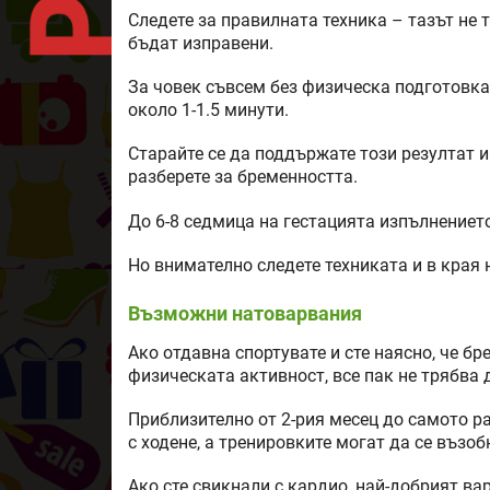
Следете за правилната техника – тазът не 
бъдат изправени.
За човек съвсем без физическа подготовка
около 1-1.5 минути.
Старайте се да поддържате този резултат и
разберете за бременността.
До 6-8 седмица на гестацията изпълнениет
Но внимателно следете техниката и в края 
Възможни натоварвания
Ако отдавна спортувате и сте наясно, че бр
физическата активност, все пак не трябва 
Приблизително от 2-рия месец до самото р
с ходене, а тренировките могат да се възо
Ако сте свикнали с кардио, най-добрият ва