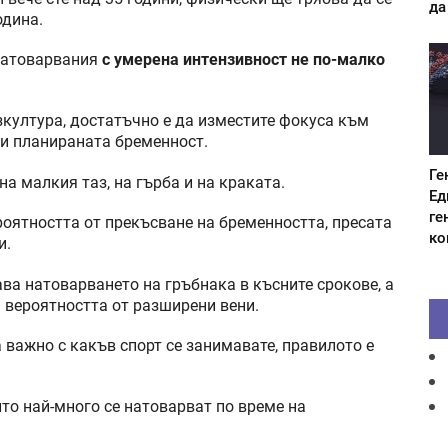
да
одина.
 натоварвания
с умерена интензивност не по-малко
зкултура, достатъчно е да изместите фокуса към
ди планираната бременност.
Ге
а малкия таз, на гърба и на краката.
Ед
ге
оятността от прекъсване на бременността, пресата
ко
и.
ва натоварването на гръбнака в късните срокове, а
 вероятността от разширени вени.
 важно с какъв спорт се занимавате, правилото е
ито най-много се натоварват по време на