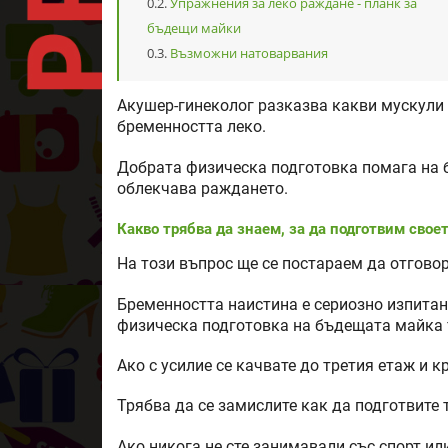
Упражнения за леко раждане - планк за
бъдещи майки
Възможни натоварвания
Акушер-гинеколог разказва какви мускули 
бременността леко.
Добрата физическа подготовка помага на 
облекчава раждането.
Какво трябва да знаем, за да подготвим своет
На този въпрос ще се постараем да отгово
Бременността наистина е сериозно изпитан
физическа подготовка на бъдещата майка 
Ако с усилие се качвате до третия етаж и к
Трябва да се замислите как да подготвите
Ако никога не сте занимавали със спорт или