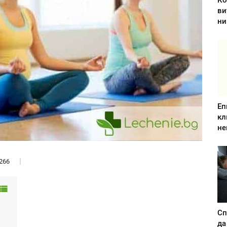
Ко
ви
ни
Еп
кл
не
266
Сп
да