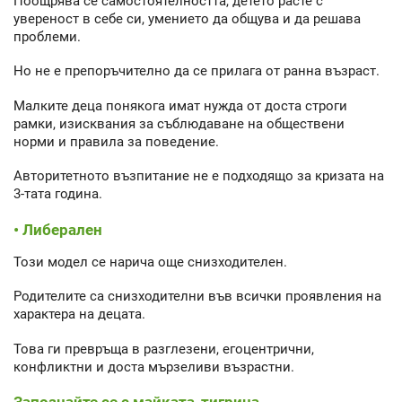
Поощрява се самостоятелността, детето расте с
увереност в себе си, умението да общува и да решава
проблеми.
Но не е препоръчително да се прилага от ранна възраст.
Малките деца понякога имат нужда от доста строги
рамки, изисквания за съблюдаване на обществени
норми и правила за поведение.
Авторитетното възпитание не е подходящо за кризата на
3-тата година.
• Либерален
Този модел се нарича още снизходителен.
Родителите са снизходителни във всички проявления на
характера на децата.
Това ги превръща в разглезени, егоцентрични,
конфликтни и доста мързеливи възрастни.