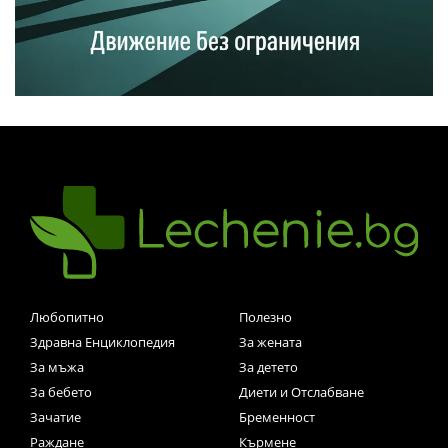
Любопитно
Полезно
Здравна Енциклопедия
За жената
За мъжа
За детето
За бебето
Диети и Отслабване
Зачатие
Бременност
Раждане
Кърмене