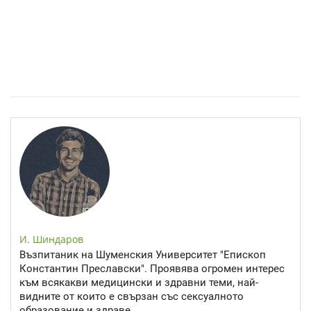
Спастичен колит: Как да разберем, че го имаме
И. Шиндаров
Възпитаник на Шуменския Университет "Епископ
Константин Преславски". Проявява огромен интерес
към всякакви медицински и здравни теми, най-
видните от които е свързан със сексуалното
образование и здраве.