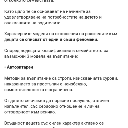
отколкото семействата.
Като цяло те се основават на начините за
удовлетворяване на потребностите на детето и
очакванията на родителите.
Характерните модели на отношения на родителите към
децата
се описват от едни и същи феномени.
Според водещата класификация в семейството са
възможни 3 модела на възпитание:
• Авторитарен
Методи за възпитание са строги, изискванията сурови,
наказанието за простъпки е неизбежно,
самостоятелността е ограничена.
От детето се очаква да порасне послушно, отличен
изпълнител, със сериозно отношение и лична
отговорност към всичко.
Всъщност децата със силен характер активно се