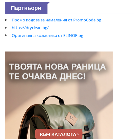
Партньори
Промо кодове за намаления от PromoCode.bg
https://dryclean.bg/
Оригинална козметика от ELINOR.bg