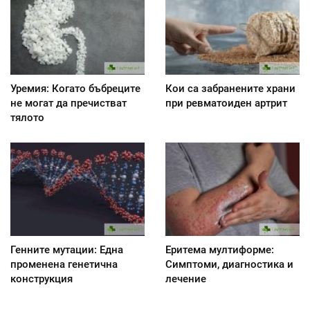
Уремия: Когато бъбреците
Кои са забранените храни
не могат да пречистват
при ревматоиден артрит
тялото
Генните мутации: Една
Еритема мултиформе:
променена генетична
Симптоми, диагностика и
конструкция
лечение