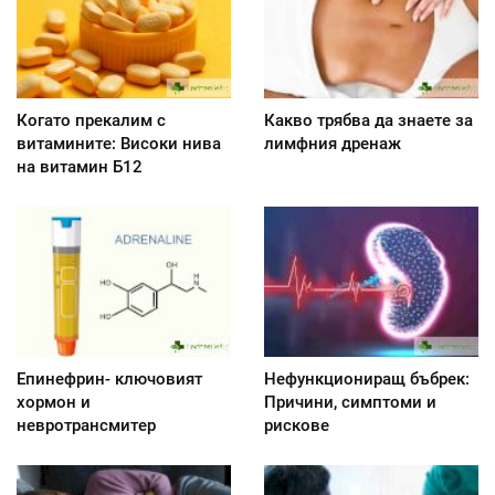
Когато прекалим с
Какво трябва да знаете за
витамините: Високи нива
лимфния дренаж
на витамин Б12
Епинефрин- ключовият
Нефункциониращ бъбрек:
хормон и
Причини, симптоми и
невротрансмитер
рискове