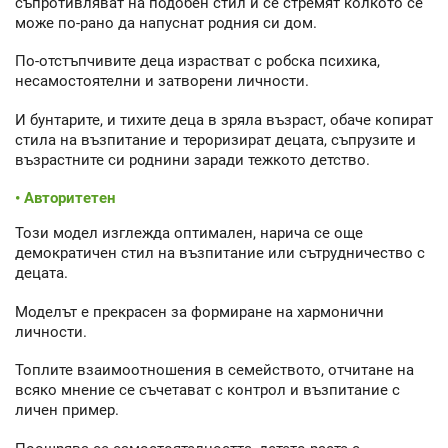
съпротивляват на подобен стил и се стремят колкото се
може по-рано да напуснат родния си дом.
По-отстъпчивите деца израстват с робска психика,
несамостоятелни и затворени личности.
И бунтарите, и тихите деца в зряла възраст, обаче копират
стила на възпитание и тероризират децата, съпрузите и
възрастните си роднини заради тежкото детство.
• Авторитетен
Този модел изглежда оптимален, нарича се още
демократичен стил на възпитание или сътрудничество с
децата.
Моделът е прекрасен за формиране на хармонични
личности.
Топлите взаимоотношения в семейството, отчитане на
всяко мнение се съчетават с контрол и възпитание с
личен пример.