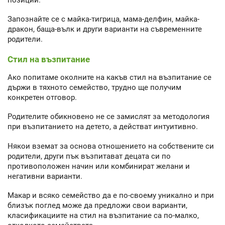
Запознайте се с майка-тигрица, мама-делфин, майка-
дракон, баща-вълк и други варианти на съвременните
родители.
Стил на възпитание
Ако попитаме околните на какъв стил на възпитание се
държи в тяхното семейство, трудно ще получим
конкретен отговор.
Родителите обикновено не се замислят за методология
при възпитанието на детето, а действат интуитивно.
Някои вземат за основа отношението на собствените си
родители, други пък възпитават децата си по
противоположен начин или комбинират желани и
негативни варианти.
Макар и всяко семейство да е по-своему уникално и при
близък поглед може да предложи свои варианти,
класификациите на стил на възпитание са по-малко,