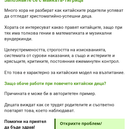
Запознайте се с майката-тигрица
Много хора не разбират как китайските родители успяват
да отгледат христоматийно-успешни деца.
Хората се интересуват какво правят китайците, защо при
тях има толкова гении в математиката и музикални
вундеркинди.
Целеустремеността, строгостта на изискванията,
системата от сурови наказания, а също и истериите и
крясъците, критиките, постоянния ежеминутен контрол.
Ето това е характерно за китайския модел на възпитание.
Защо обаче работи при повечето китайски деца?
Причината е може би в авторитетен пример.
Децата виждат как се трудят родителите и съответно
повтарят това, което наблюдават.
Помогни на приятел
Открихте проблем/
да бъде здрав!