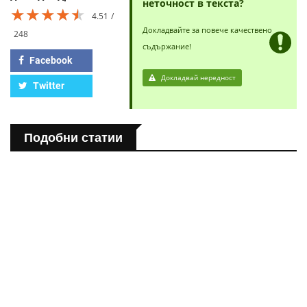
неточност в текста?
★★★★★
★★★★★
★★★★★
4.51
Докладвайте за повече качествено
248
съдържание!
Facebook
Докладвай нередност
Twitter
Подобни статии
ПОЛЕЗНО