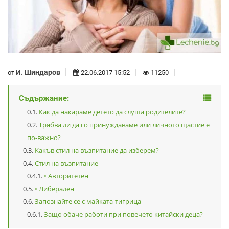
И. Шиндаров
от
22.06.2017 15:52
11250
Съдържание:
Как да накараме детето да слуша родителите?
Трябва ли да го принуждаваме или личното щастие е
по-важно?
Какъв стил на възпитание да изберем?
Стил на възпитание
• Авторитетен
• Либерален
Запознайте се с майката-тигрица
Защо обаче работи при повечето китайски деца?