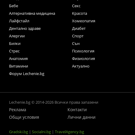
Бебе
Секс
Алтернативна медицина
Красота
Лайфстайл
Хомеопатия
Дентално здраве
Диабет
Алергии
Спорт
Билки
Сън
Стрес
Психология
Анатомия
Физиология
Витамини
Актуално
Форум Lechenie.bg
Lechenie.bg © 2014-2026 Всички права запазени
Реклама
Контакти
Общи условия
Лични данни
Gradski.bg
|
Socialni.bg
|
TravelAgency.bg