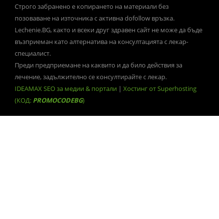
Строго забранено е копирането на материали без
позоваване на източника с активна dofollow връзка.
Lechenie.BG, както и всеки друг здравен сайт не може да бъде
възприеман като алтернатива на консултацията с лекар-
специалист.
Преди предприемане на каквито и да било действия за
лечение, задължително се консултирайте с лекар.
IDEAMAX SEO за медии & портали
|
Хостинг от Superhosting
(КОД:
PROMOCODEBG
)