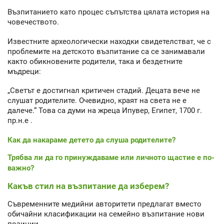
Възпитанието като процес съпътства цялата история на
човечеството.
Известните археологически находки свидетелстват, че с
проблемите на детското възпитание са се занимавали
както обикновените родители, така и бездетните
мъдреци:
„Светът е достигнал критичен стадий. Децата вече не
слушат родителите. Очевидно, краят на света не е
далече.“ Това са думи на жреца Ипувер, Египет, 1700 г.
пр.н.е .
Как да накараме детето да слуша родителите?
Трябва ли да го принуждаваме или личното щастие е по-
важно?
Какъв стил на възпитание да изберем?
Съвременните медийни авторитети предлагат вместо
обичайни класификации на семейно възпитание нови
позиции.