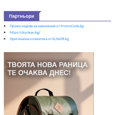
Партньори
Промо кодове за намаления от PromoCode.bg
https://dryclean.bg/
Оригинална козметика от ELINOR.bg