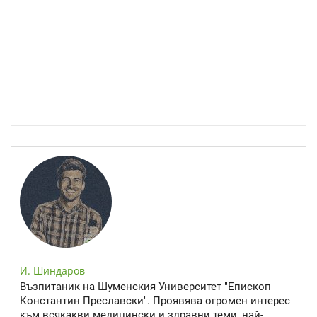
Спастичен колит: Как да разберем, че го имаме
И. Шиндаров
Възпитаник на Шуменския Университет "Епископ
Константин Преславски". Проявява огромен интерес
към всякакви медицински и здравни теми, най-