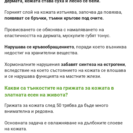
дермата, кожата става суха и лесно се бели.
Горният слой на кожата изтънява, започва да повяхва,
появяват се бръчки, тъмни кръгове под очите.
Провисването се обяснява с намаляването на
еластичността на дермата, мускулите губят тонус.
Нарушава се кръвообращението
, поради което възниква
недостиг на хранителни вещества.
Хормоналните нарушения
забавят синтеза на естрогени
,
вследствие на което състоянието на кожата се влошава
и се нарушава функцията на мастните жлези.
Какви са тънкостите на грижата за кожата в
златната есен на живота?
Грижата за кожата след 50 трябва да бъде много
внимателна и редовна.
Основната задача е овлажняване на дълбоките слоеве
на кожата.