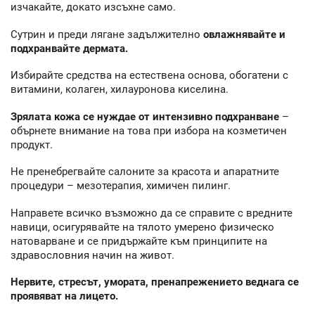
изчакайте, докато изсъхне само.
Сутрин и преди лягане задължително
овлажнявайте и
подхранвайте дермата.
Избирайте средства на естествена основа, обогатени с
витамини, колаген, хилауронова киселина.
Зрялата кожа се нуждае от интензивно подхранване
–
обърнете внимание на това при избора на козметичен
продукт.
Не пренебрегвайте салоните за красота и апаратните
процедури – мезотерапия, химичен пилинг.
Направете всичко възможно да се справите с вредните
навици, осигурявайте на тялото умерено физическо
натоварване и се придържайте към принципите на
здравословния начин на живот.
Нервите, стресът, умората, пренапрежението веднага се
проявяват на лицето.