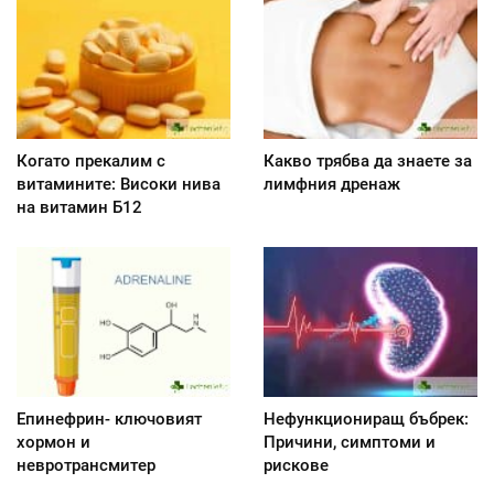
Когато прекалим с
Какво трябва да знаете за
витамините: Високи нива
лимфния дренаж
на витамин Б12
Епинефрин- ключовият
Нефункциониращ бъбрек:
хормон и
Причини, симптоми и
невротрансмитер
рискове