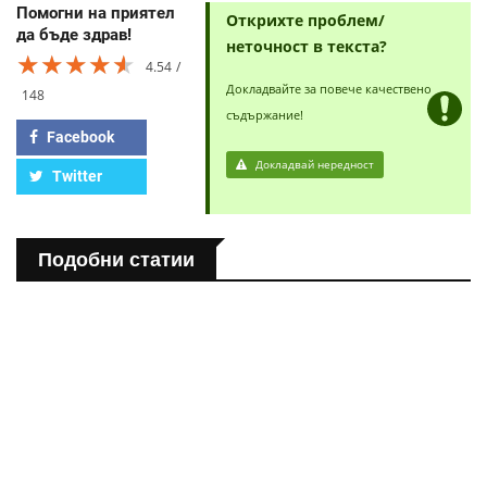
Помогни на приятел
Открихте проблем/
да бъде здрав!
неточност в текста?
★★★★★
★★★★★
★★★★★
4.54
Докладвайте за повече качествено
148
съдържание!
Facebook
Докладвай нередност
Twitter
Подобни статии
ПОЛЕЗНО