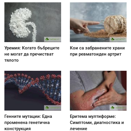
Уремия: Когато бъбреците
Кои са забранените храни
не могат да пречистват
при ревматоиден артрит
тялото
Генните мутации: Една
Еритема мултиформе:
променена генетична
Симптоми, диагностика и
конструкция
лечение