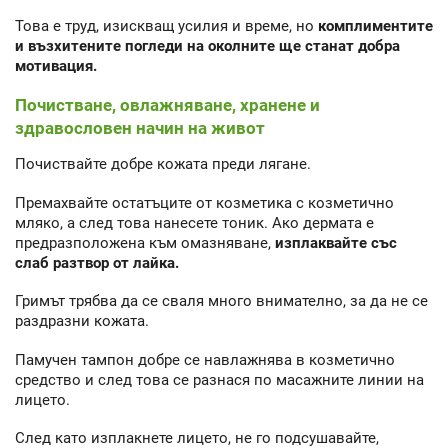
Това е труд, изискващ усилия и време, но
комплиментите
и възхитените погледи на околните ще станат добра
мотивация.
Почистване, овлажняване, хранене и
здравословен начин на живот
Почиствайте добре кожата преди лягане.
Премахвайте остатъците от козметика с козметично
мляко, а след това нанесете тоник. Ако дермата е
предразположена към омазняване,
изплаквайте със
слаб разтвор от лайка.
Гримът трябва да се сваля много внимателно, за да не се
раздразни кожата.
Памучен тампон добре се навлажнява в козметично
средство и след това се разнася по масажните линии на
лицето.
След като изплакнете лицето, не го подсушавайте,