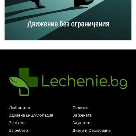
Любопитно
Полезно
Здравна Енциклопедия
За жената
За мъжа
За детето
За бебето
Диети и Отслабване