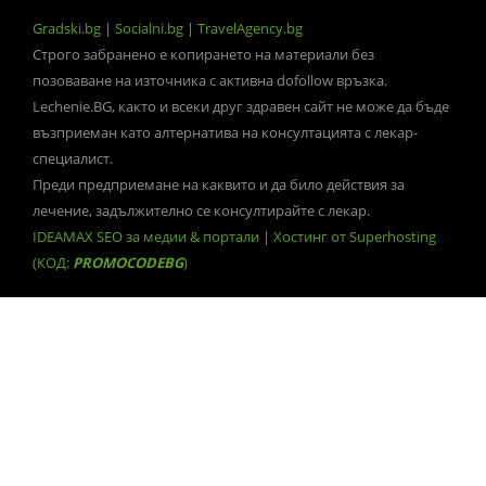
Gradski.bg
|
Socialni.bg
|
TravelAgency.bg
Строго забранено е копирането на материали без
позоваване на източника с активна dofollow връзка.
Lechenie.BG, както и всеки друг здравен сайт не може да бъде
възприеман като алтернатива на консултацията с лекар-
специалист.
Преди предприемане на каквито и да било действия за
лечение, задължително се консултирайте с лекар.
IDEAMAX SEO за медии & портали
|
Хостинг от Superhosting
(КОД:
PROMOCODEBG
)