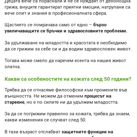
Децата вече са пораснали и не се нуждаят от денонощна
грижа, внуците гарантират приятни емоции, натрупани са
вече опит и знания в професионалната сфера.
Щастието се помрачава само от едно –
бързо
увеличаващите се бръчки и здравословните проблеми.
За удължаване на младостта и красотата е необходимо
да се грижим за себе си и да водим здравословен живот.
Тогава може смело да наречем есента на нашия живот
златна.
Какви са особеностите на кожата след 50 години?
Трябва да се отнасяме философски към промените във
външността. Не можем да отменим
процесът на
стареене
, но е по силите ни да удължим младостта.
За да се погрижим правилно за кожата, трябва да знаем,
какви изменения се случват след 50.
В тази възраст отслабват
защитните функции на