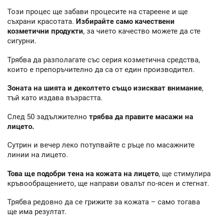
Този процес ще забави процесите на стареене и ще
съхрани красотата.
Избирайте само качествени
козметични продукти
, за чието качество можете да сте
сигурни.
Трябва да разполагате със серия козметична средства,
които е препоръчително да са от един производител.
Зоната на шията и деколтето също изискват внимание
,
тъй като издава възрастта.
След 50 задължително
трябва да правите масажи на
лицето.
Сутрин и вечер леко потупвайте с ръце по масажните
линии на лицето.
Това ще подобри тена на кожата на лицето
, ще стимулира
кръвообращението, ще направи овалът по-ясен и стегнат.
Трябва редовно да се грижите за кожата – само тогава
ще има резултат.