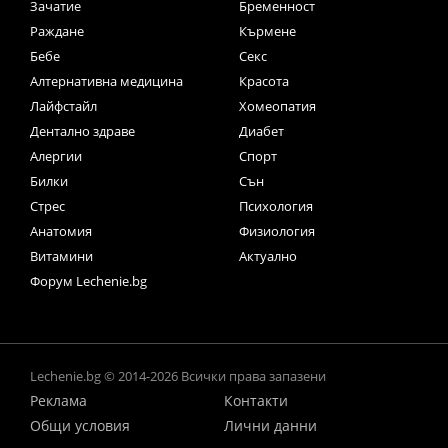
Зачатие
Бременност
Раждане
Кърмене
Бебе
Секс
Алтернативна медицина
Красота
Лайфстайл
Хомеопатия
Дентално здраве
Диабет
Алергии
Спорт
Билки
Сън
Стрес
Психология
Анатомия
Физиология
Витамини
Актуално
Форум Lechenie.bg
Lechenie.bg © 2014-2026 Всички права запазени
Реклама
Контакти
Общи условия
Лични данни