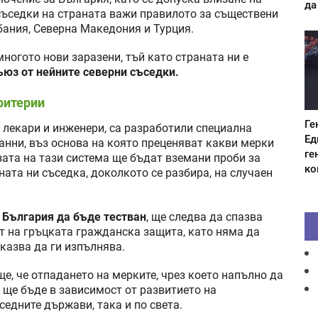
да
 съседки на страната важи правилото за съществени
бания, Северна Македония и Турция.
ногото нови заразени, тъй като страната ни е
юз от нейните северни съседки.
ритерии
Ге
 лекари и инженери, са разработили специална
Ед
анни, въз основа на която преценяват какви мерки
ге
зата на тази система ще бъдат вземани проби за
ко
ата ни съседка, доколкото се разбира, на случаен
 България да бъде тестван
, ще следва да спазва
т на гръцката гражданска защита, като няма да
тказва да ги изпълнява.
е, че отпадането на мерките, чрез което напълно да
 ще бъде в зависимост от развитието на
едните държави, така и по света.