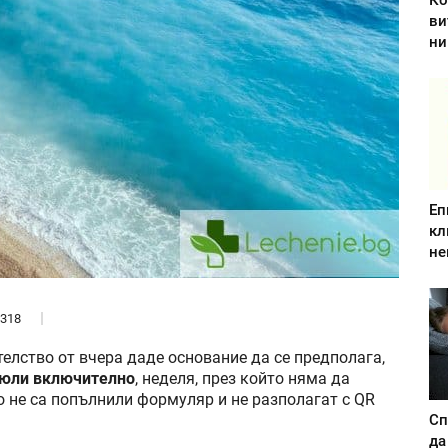
Ко
ви
ни
Еп
кл
не
318
елство от вчера даде основание да се предполага,
5 юли включително
, неделя, през който няма да
 не са попълнили формуляр и не разполагат с QR
Сп
да