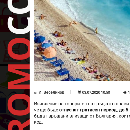
И. Веселинов
от
03.07.2020 10:50
1
Изявление на говорител на гръцкото правит
че ще бъде
отпуснат гратисен период, до 
бъдат връщани влизащи от България, които
код.