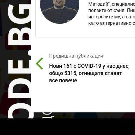
Методий", специално
ползите от съня. Пи
интересите му, а в 
като алтернативно с
Предишна публикация
Нови 161 с COVID-19 у нас днес,
общо 5315, огнищата стават
все повече