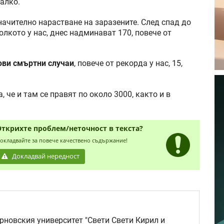
алко.
ачително нарастване на заразените. След спад до
олкото у нас, днес надминават 170, повече от
ови смъртни случаи
, повече от рекорда у нас, 15,
 че и там се правят по около 3000, както и в
Открихте проблем/неточност в текста?
окладвайте за повече качествено съдържание!
Докладвай нередност
новския университет "Свети Свети Кирил и