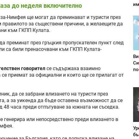
им
каза до неделя включително
аза-Нимфея ще могат да преминават и туристи през
жи правилото за съществени причини, а желаещите да
ани към ГКПП Кулата.
да преминат през гръцкия пропускателен пункт след
ли са били пренасочвани към ГКПП Кулата-
Ви
Си
телствен говорител
се съдържаха взаимно
по
 се приемат за официални и които ще се прилагат от
лник, да се забрани влизането на туристи през
та, а за уикенда да бъде оставена възможност да се
д 48 часа преди отпътуване за южната ни съседка.
е генерира или непосредствено преди влизането в
имфея.
Ур
бъ
ючение за България, като се допуска влизане на