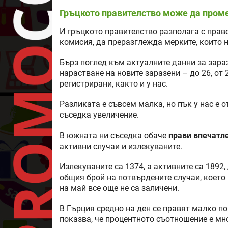
Гръцкото правителство може да проме
И гръцкото правителство разполага с прав
комисия, да преразглежда мерките, които н
Бърз поглед към актуалните данни за зараз
нарастване на новите заразени – до 26, от 
регистрирани, както и у нас.
Разликата е съвсем малка, но пък у нас е 
съседка увеличение.
В южната ни съседка обаче
прави впечатл
активни случаи и излекуваните.
Излекуваните са 1374, а активните са 1892,
общия брой на потвърдените случаи, което 
на май все още не са заличени.
В Гърция средно на ден се правят малко пов
показва, че процентното съотношение е мно