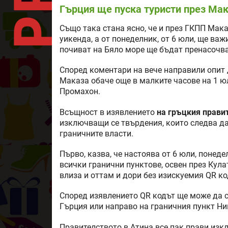
Гърция ще пуска туристи през Ма
Също така стана ясно, че и през ГКПП Мак
уикенда, а от понеделник, от 6 юли, ще ва
почиват на Бяло море ще бъдат пренасочв
Според коментари на вече направили опит 
Маказа обаче още в малките часове на 1 ю
Промахон.
Всъщност в изявлението
на гръцкия прави
изключващи се твърдения, които следва да
граничните власти.
Първо, казва, че настоява от 6 юли, понеде
всички гранични пунктове, освен през Кула
влиза и оттам и дори без изискуемия QR ко
Според изявлението QR кодът ще може да с
Гърция или направо на граничния пункт Н
Правителството в Атина все пак прави изкл