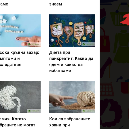
аме
знаем
сока кръвна захар:
Диета при
мптоми и
панкреатит: Kакво да
следствия
ядем и какво да
избягваме
емия: Когато
Кои са забранените
бреците не могат
храни при