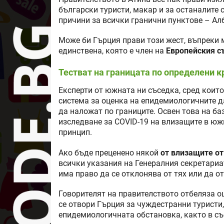
български туристи, макар и за останалите
причини за всички гранични пунктове – Ал
Може би Гърция прави този жест, въпреки м
единствена, която е член на
Европейския съ
Тестват на границата по определени к
Експерти от южната ни съседка, сред които
система за оценка на епидемиологичните д
да наложат по границите. Освен това на ба
изследване за COVID-19 на влизащите в южн
принцип.
Ако бъде преценено някой
от влизащите от
всички указания на Генералния секретариа
има право да се отклонява от тях или да о
Говорителят на правителството отбеляза ощ
се отвори Гърция за чуждестранни туристи,
епидемиологичната обстановка, както в със