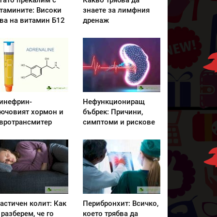
гато прекалим с
Какво трябва да
тамините: Високи
знаете за лимфния
ва на витамин Б12
дренаж
инефрин-
Нефункциониращ
ючовият хормон и
бъбрек: Причини,
вротрансмитер
симптоми и рискове
астичен колит: Как
Перибронхит: Всичко,
 разберем, че го
което трябва да