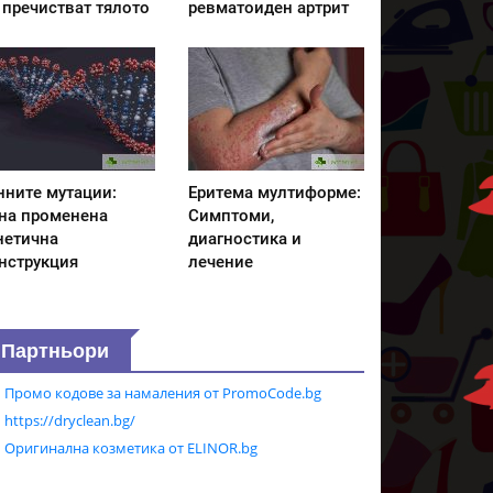
 пречистват тялото
ревматоиден артрит
нните мутации:
Еритема мултиформе:
на променена
Симптоми,
нетична
диагностика и
нструкция
лечение
Партньори
Промо кодове за намаления от PromoCode.bg
https://dryclean.bg/
Оригинална козметика от ELINOR.bg