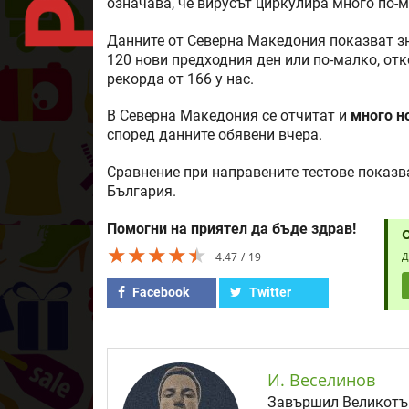
означава, че вирусът циркулира много по-м
Данните от Северна Македония показват зн
120 нови предходния ден или по-малко, отк
рекорда от 166 у нас.
В Северна Македония се отчитат и
много н
според данните обявени вчера.
Сравнение при направените тестове показва,
България.
Помогни на приятел да бъде здрав!
★★★★★
★★★★★
★★★★★
4.47
19
Д
Facebook
Twitter
И. Веселинов
Завършил Великотър