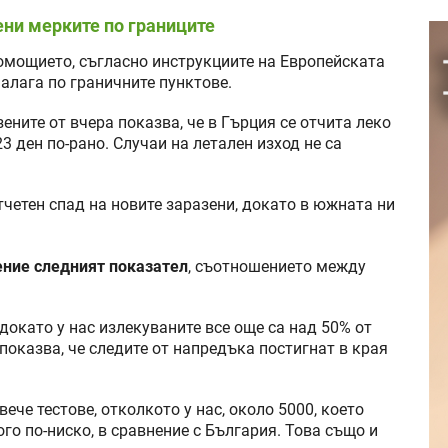
ни мерките по границите
омощието, съгласно инструкциите на Европейската
алага по граничните пунктове.
ените от вчера показва, че в Гърция се отчита леко
23 ден по-рано. Случаи на летален изход не са
отчетен спад на новите заразени, докато в южната ни
ение следният показател
, съотношението между
 докато у нас излекуваните все още са над 50% от
показва, че следите от напредъка постигнат в края
ече тестове, отколкото у нас, около 5000, което
го по-ниско, в сравнение с България. Това също и