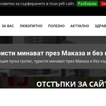
квитки за сърфирането в този уеб сайт.
Разбирам
За
и
ЗА ВАС
ЛЮБОПИТНО
ПОЛЕЗНО
АКТУАЛНО
ЗДРА
ристи минават през Маказа и без 
рция пуска гратис, туристи минават през Маказа и без ко