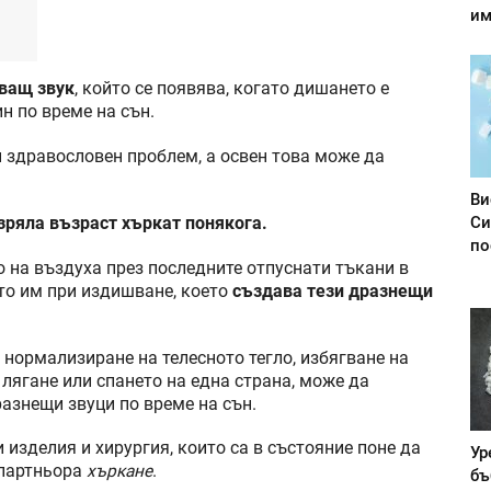
им
зващ звук
, който се появява, когато дишането е
н по време на сън.
н здравословен проблем, а освен това може да
Ви
Си
 зряла възраст хъркат понякога.
по
 на въздуха през последните отпуснати тъкани в
то им при издишване, което
създава тези дразнещи
нормализиране на телесното тегло, избягване на
лягане или спането на една страна, може да
азнещи звуци по време на сън.
изделия и хирургия, които са в състояние поне да
Ур
 партньора
хъркане
.
бъ