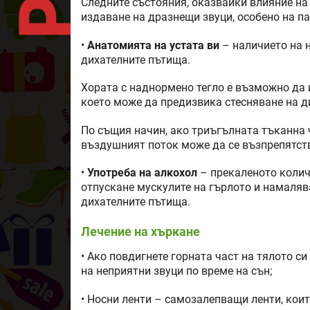
Следните състояния, оказвайки влияние н
издаване на дразнещи звуци, особено на па
•
Анатомията на устата ви
– наличието на н
дихателните пътища.
Хората с наднормено тегло е възможно да 
което може да предизвика стесняване на д
По същия начин, ако триъгълната тъканна ч
въздушният поток може да се възпрепятств
•
Употреба на алкохол
– прекаленото колич
отпускане мускулите на гърлото и намаляв
дихателните пътища.
Лечение на хъркане
• Ако повдигнете горната част на тялото си
на неприятни звуци по време на сън;
• Носни ленти – самозалепващи ленти, коит