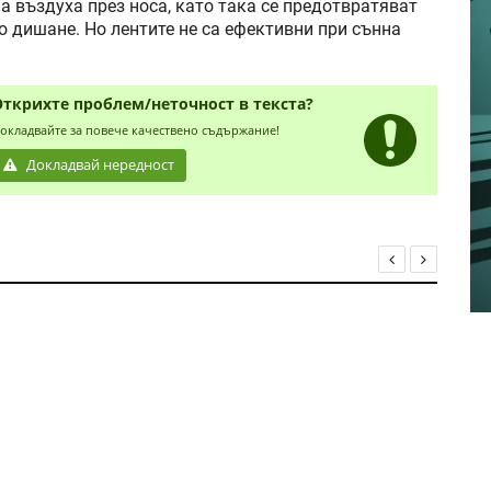
а въздуха през носа, като така се предотвратяват
 дишане. Но лентите не са ефективни при сънна
Открихте проблем/неточност в текста?
окладвайте за повече качествено съдържание!
Докладвай нередност