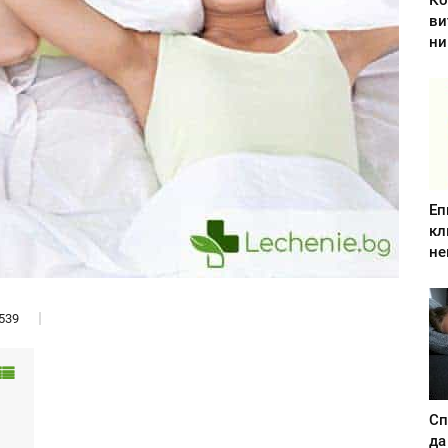
Ко
ви
ни
Еп
кл
не
539
Сп
да