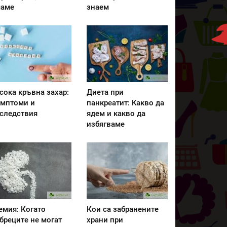
аме
знаем
сока кръвна захар:
Диета при
мптоми и
панкреатит: Kакво да
следствия
ядем и какво да
избягваме
емия: Когато
Кои са забранените
бреците не могат
храни при