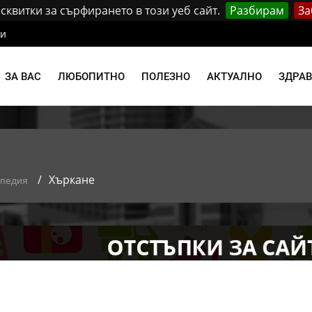
квитки за сърфирането в този уеб сайт.
Разбирам
За
ти
ЗА ВАС
ЛЮБОПИТНО
ПОЛЕЗНО
АКТУАЛНО
ЗДРА
Хъркане
опедия