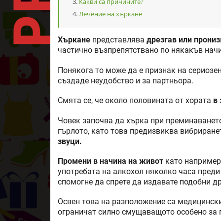
Какви са причините?
Лечение на хъркане
Хъркане
представлява
дрезгав или прони
частично възпрепятствано по някакъв начи
Понякога то може да е признак на сериозе
създаде неудобство и за партньора.
Смята се, че около половината от хората
в
Човек започва да хърка при преминаването
гърлото, като това предизвиква вибриране
звуци.
Промени в начина на живот
като например 
употребата на алкохол няколко часа преди 
спомогне да спрете да издавате подобни др
Освен това на разположение са медицински 
ограничат силно смущаващото особено за