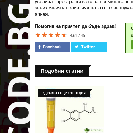
увеличат пространството за преминаване н
завихряния и произтичащото от това шумно
апнея.
Помогни на приятел да бъде здрав!
★★★★★
★★★★★
★★★★★
4.61
46
Д
Facebook
Twitter
Подобни статии
ЗДРАВНА ЕНЦИКЛОПЕДИЯ