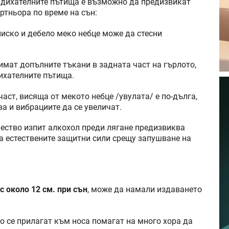
а дихателните пътища е възможно да предизвикат
ртньора по време на сън:
иско и дебело меко небце може да стесни
имат допълните тъкани в задната част на гърлото,
ихателните пътища.
аст, висяща от мекото небце /увулата/ е по-дълга,
а и вибрациите да се увеличат.
ество изпит алкохол преди лягане предизвиква
а естествените защитни сили срещу запушване на
с около 12 см. при сън
, може да намали издаването
о се прилагат към носа помагат на много хора да