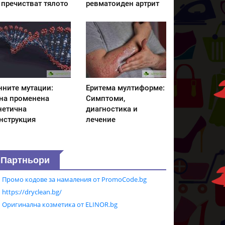
 пречистват тялото
ревматоиден артрит
нните мутации:
Еритема мултиформе:
на променена
Симптоми,
нетична
диагностика и
нструкция
лечение
Партньори
Промо кодове за намаления от PromoCode.bg
https://dryclean.bg/
Оригинална козметика от ELINOR.bg