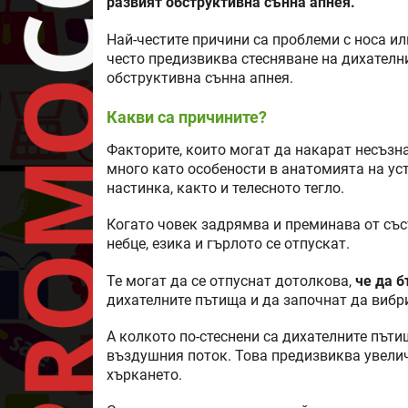
развият обструктивна сънна апнея.
Най-честите причини са проблеми с носа и
често предизвиква стесняване на дихателни
обструктивна сънна апнея.
Какви са причините?
Факторите, които могат да накарат несъзн
много като особености в анатомията на уста
настинка, както и телесното тегло.
Когато човек задрямва и преминава от със
небце, езика и гърлото се отпускат.
Те могат да се отпуснат дотолкова,
че да 
дихателните пътища и да започнат да вибр
А колкото по-стеснени са дихателните пъти
въздушния поток. Това предизвиква увелич
хъркането.