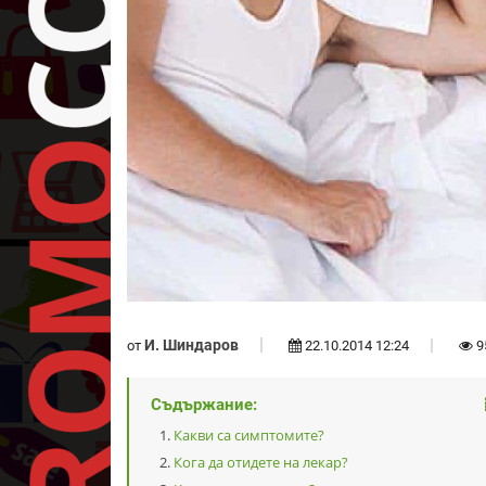
И. Шиндаров
от
22.10.2014 12:24
9
Съдържание:
Какви са симптомите?
Кога да отидете на лекар?