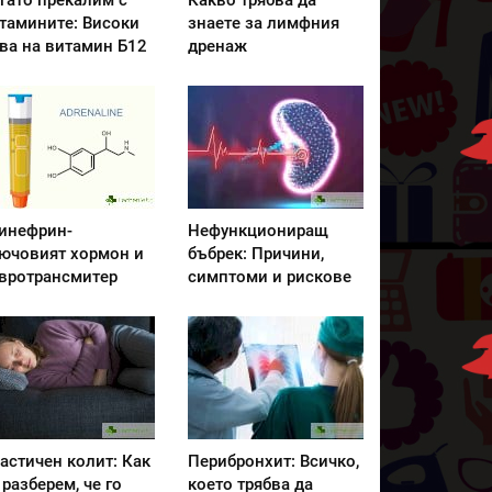
гато прекалим с
Какво трябва да
тамините: Високи
знаете за лимфния
ва на витамин Б12
дренаж
инефрин-
Нефункциониращ
ючовият хормон и
бъбрек: Причини,
вротрансмитер
симптоми и рискове
астичен колит: Как
Перибронхит: Всичко,
 разберем, че го
което трябва да