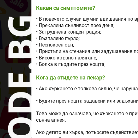
Какви са симптомите?
• В повечето случаи шумни вдишвания по вр
• Прекалена сънливост през деня;
• Затруднена концентрация;
• Възпалено гърло;
• Неспокоен сън;
• Пристъпи на стенания или задушавания по
• Високо кръвно налягане;
• Болка в гърдите през нощта;
Кога да отидете на лекар?
• Ако хъркането е толкова силно, че наруша
• Будите през нощта задавени или задъхани
Това може да означава, че хъркането е пр
сънна апнея.
Ако детето ви хърка, потърсете съдействие