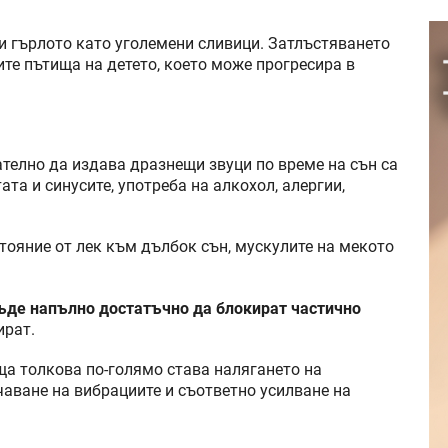
ли гърлото като уголемени сливици. Затлъстяването
те пътища на детето, което може прогресира в
ателно да издава дразнещи звуци по време на сън са
та и синусите, употреба на алкохол, алергии,
тояние от лек към дълбок сън, мускулите на мекото
бъде напълно достатъчно да блокират частично
ират.
ща толкова по-голямо става налягането на
аване на вибрациите и съответно усилване на