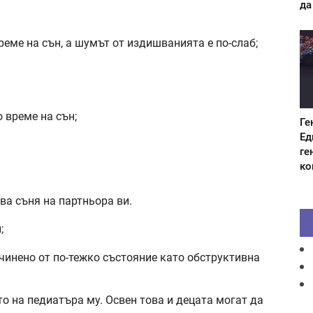
да
еме на сън, а шумът от издишванията е по-слаб;
 време на сън;
Ге
Ед
ге
ко
ва съня на партньора ви.
;
ичинено от по-тежко състояние като обструктивна
то на педиатъра му. Освен това и децата могат да