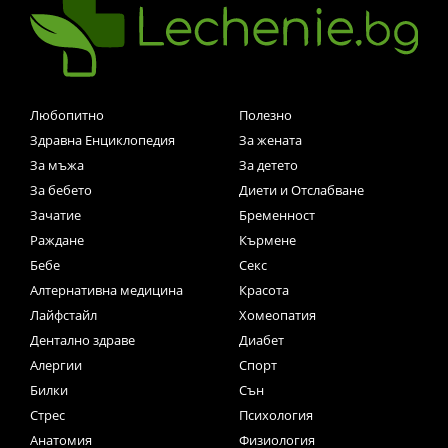
Любопитно
Полезно
Здравна Енциклопедия
За жената
За мъжа
За детето
За бебето
Диети и Отслабване
Зачатие
Бременност
Раждане
Кърмене
Бебе
Секс
Алтернативна медицина
Красота
Лайфстайл
Хомеопатия
Дентално здраве
Диабет
Алергии
Спорт
Билки
Сън
Стрес
Психология
Анатомия
Физиология