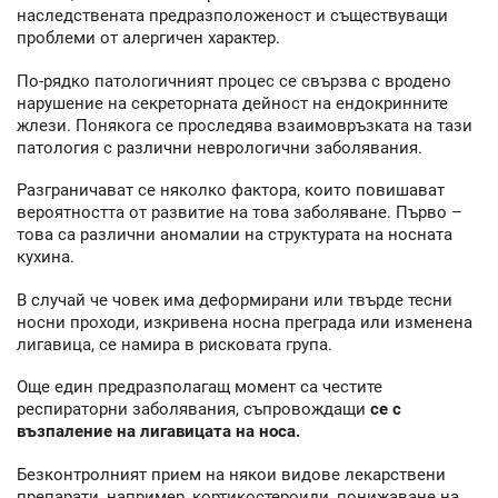
наследствената предразположеност и съществуващи
проблеми от алергичен характер.
По-рядко патологичният процес се свързва с вродено
нарушение на секреторната дейност на ендокринните
жлези. Понякога се проследява взаимовръзката на тази
патология с различни неврологични заболявания.
Разграничават се няколко фактора, които повишават
вероятността от развитие на това заболяване. Първо –
това са различни аномалии на структурата на носната
кухина.
В случай че човек има деформирани или твърде тесни
носни проходи, изкривена носна преграда или изменена
лигавица, се намира в рисковата група.
Още един предразполагащ момент са честите
респираторни заболявания, съпровождащи
се с
възпаление на лигавицата на носа.
Безконтролният прием на някои видове лекарствени
препарати, например, кортикостероиди, понижаване на