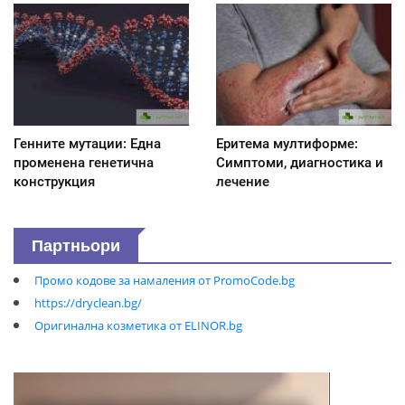
Генните мутации: Една
Еритема мултиформе:
променена генетична
Симптоми, диагностика и
конструкция
лечение
Партньори
Промо кодове за намаления от PromoCode.bg
https://dryclean.bg/
Оригинална козметика от ELINOR.bg