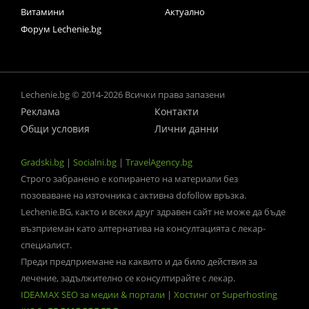
Витамини
Актуално
Форум Lechenie.bg
Lechenie.bg © 2014-2026 Всички права запазени
Реклама
Контакти
Общи условия
Лични данни
Gradski.bg
|
Socialni.bg
|
TravelAgency.bg
Строго забранено е копирането на материали без
позоваване на източника с активна dofollow връзка.
Lechenie.BG, както и всеки друг здравен сайт не може да бъде
възприеман като алтернатива на консултацията с лекар-
специалист.
Преди предприемане на каквито и да било действия за
лечение, задължително се консултирайте с лекар.
IDEAMAX SEO за медии & портали
|
Хостинг от Superhosting