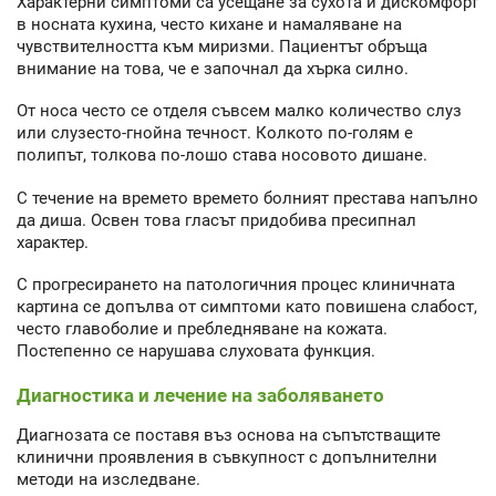
Характерни симптоми са усещане за сухота и дискомфорт
в носната кухина, често кихане и намаляване на
чувствителността към миризми. Пациентът обръща
внимание на това, че е започнал да хърка силно.
От носа често се отделя съвсем малко количество слуз
или слузесто-гнойна течност. Колкото по-голям е
полипът, толкова по-лошо става носовото дишане.
С течение на времето времето болният престава напълно
да диша. Освен това гласът придобива пресипнал
характер.
С прогресирането на патологичния процес клиничната
картина се допълва от симптоми като повишена слабост,
често главоболие и пребледняване на кожата.
Постепенно се нарушава слуховата функция.
Диагностика и лечение на заболяването
Диагнозата се поставя въз основа на съпътстващите
клинични проявления в съвкупност с допълнителни
методи на изследване.