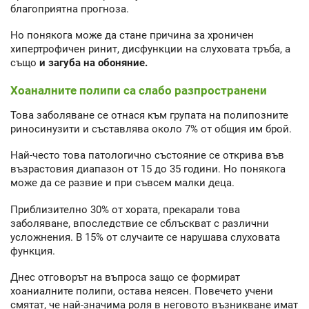
благоприятна прогноза.
Но понякога може да стане причина за хроничен
хипертрофичен ринит, дисфункции на слуховата тръба, а
също
и загуба на обоняние.
Хоаналните полипи са слабо разпространени
Това заболяване се отнася към групата на полипозните
риносинузити и съставлява около 7% от общия им брой.
Най-често това патологично състояние се открива във
възрастовия диапазон от 15 до 35 години. Но понякога
може да се развие и при съвсем малки деца.
Приблизително 30% от хората, прекарали това
заболяване, впоследствие се сблъскват с различни
усложнения. В 15% от случаите се нарушава слуховата
функция.
Днес отговорът на въпроса защо се формират
хоаниалните полипи, остава неясен. Повечето учени
смятат, че най-значима роля в неговото възникване имат