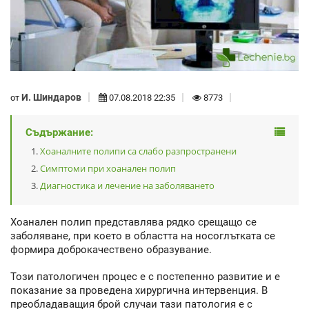
И. Шиндаров
от
07.08.2018 22:35
8773
Съдържание:
Хоаналните полипи са слабо разпространени
Симптоми при хоанален полип
Диагностика и лечение на заболяването
Хоанален полип представлява рядко срещащо се
заболяване, при което в областта на носоглътката се
формира доброкачествено образувание.
Този патологичен процес е с постепенно развитие и е
показание за проведена хирургична интервенция. В
преобладаващия брой случаи тази патология е с