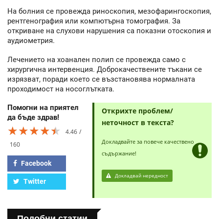
На болния се провежда риноскопия, мезофарингоскопия,
рентгенография или компютърна томография. За
откриване на слухови нарушения са показни отоскопия и
аудиометрия.
Лечението на хоанален полип се провежда само с
хирургична интервенция. Доброкачествените тъкани се
изрязват, поради което се възстановява нормалната
проходимост на носоглътката.
Помогни на приятел
Открихте проблем/
да бъде здрав!
неточност в текста?
★★★★★
★★★★★
★★★★★
4.46
Докладвайте за повече качествено
160
съдържание!
Facebook
Докладвай нередност
Twitter
Подобни статии