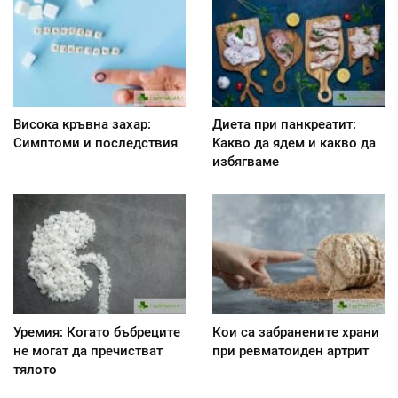
Висока кръвна захар:
Диета при панкреатит:
Симптоми и последствия
Kакво да ядем и какво да
избягваме
Уремия: Когато бъбреците
Кои са забранените храни
не могат да пречистват
при ревматоиден артрит
тялото