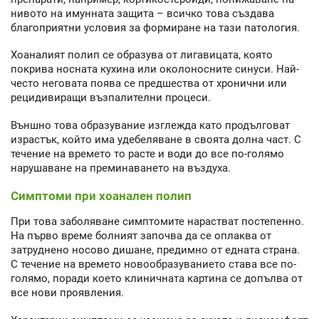
нивото на имунната защита – всичко това създава
благоприятни условия за формиране на тази патология.
Хоаналият полип се образува от лигавицата, която
покрива носната кухина или околоносните синуси. Най-
често неговата поява се предшества от хронични или
рецидивиращи възпалителни процеси.
Външно това образувание изглежда като продълговат
израстък, който има удебеляване в своята долна част. С
течение на времето то расте и води до все по-голямо
нарушаване на преминаването на въздуха.
Симптоми при хоанален полип
При това заболяване симптомите нарастват постепенно.
На първо време болният започва да се оплаква от
затруднено носово дишане, предимно от едната страна.
С течение на времето новообразуванието става все по-
голямо, поради което клиничната картина се допълва от
все нови проявления.