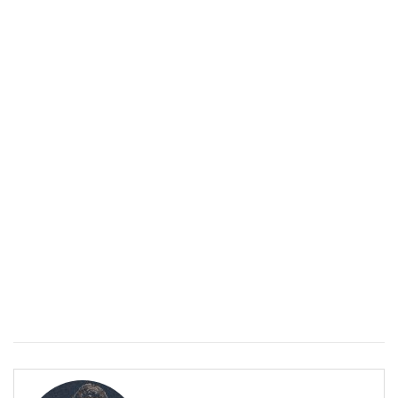
Спастичен колит: Как да разберем, че го имаме
ПОЛЕЗНО
Спастичен колит: Как да разберем, че го имаме