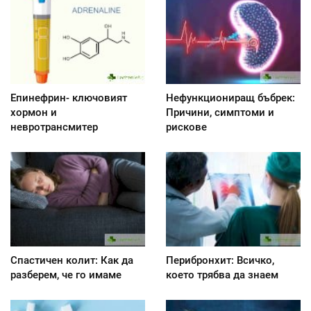
Епинефрин- ключовият
Нефункциониращ бъбрек:
хормон и
Причини, симптоми и
невротрансмитер
рискове
Спастичен колит: Как да
Перибронхит: Всичко,
разберем, че го имаме
което трябва да знаем