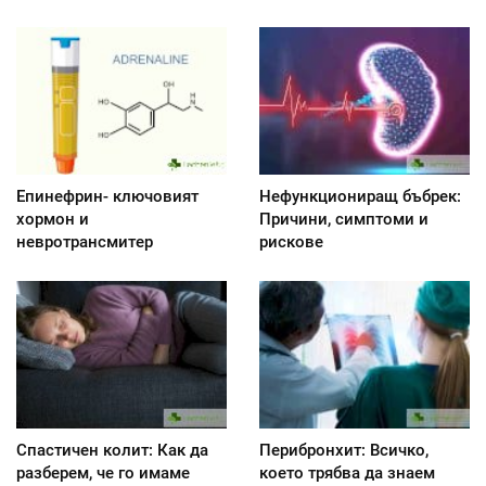
Епинефрин- ключовият
Нефункциониращ бъбрек:
хормон и
Причини, симптоми и
невротрансмитер
рискове
Спастичен колит: Как да
Перибронхит: Всичко,
разберем, че го имаме
което трябва да знаем