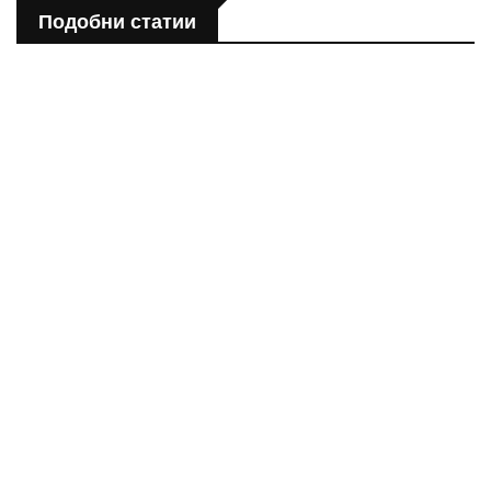
Подобни статии
ПОЛЕЗНО
Спастичен колит: Как да разберем, че го имаме
ПОЛЕЗНО