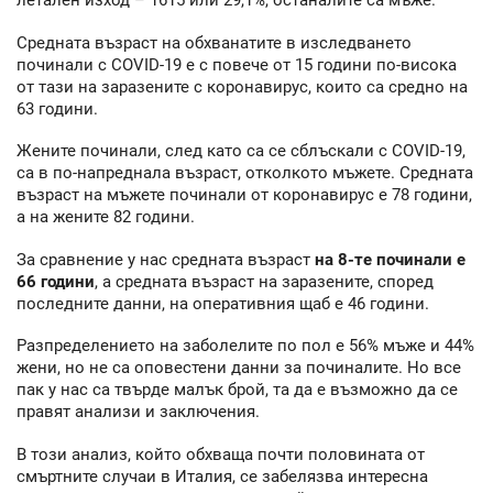
летален изход – 1615 или 29,1%, останалите са мъже.
Средната възраст на обхванатите в изследването
починали с COVID-19 е с повече от 15 години по-висока
от тази на заразените с коронавирус, които са средно на
63 години.
Жените починали, след като са се сблъскали с COVID-19,
са в по-напреднала възраст, отколкото мъжете. Средната
възраст на мъжете починали от коронавирус е 78 години,
а на жените 82 години.
За сравнение у нас средната възраст
на 8-те починали е
66 години
, а средната възраст на заразените, според
последните данни, на оперативния щаб е 46 години.
Разпределението на заболелите по пол е 56% мъже и 44%
жени, но не са оповестени данни за починалите. Но все
пак у нас са твърде малък брой, та да е възможно да се
правят анализи и заключения.
В този анализ, който обхваща почти половината от
смъртните случаи в Италия, се забелязва интересна