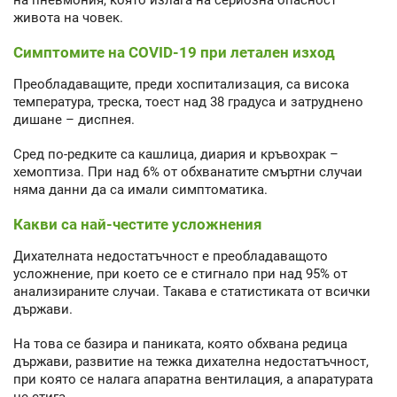
живота на човек.
Симптомите на COVID-19 при летален изход
Преобладаващите, преди хоспитализация, са висока
температура, треска, тоест над 38 градуса и затруднено
дишане – диспнея.
Сред по-редките са кашлица, диария и кръвохрак –
хемоптиза. При над 6% от обхванатите смъртни случаи
няма данни да са имали симптоматика.
Какви са най-честите усложнения
Дихателната недостатъчност е преобладаващото
усложнение, при което се е стигнало при над 95% от
анализираните случаи. Такава е статистиката от всички
държави.
На това се базира и паниката, която обхвана редица
държави, развитие на тежка дихателна недостатъчност,
при която се налага апаратна вентилация, а апаратурата
не стига.