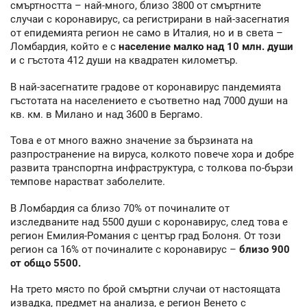
смъртността – най-много, близо 3800 от смъртните
случаи с коронавирус, са регистрирани в най-засегнатия
от епидемията регион не само в Италия, но и в света –
Ломбардия, който е с
население малко над 10 млн. души
и с гъстота 412 души на квадратен километър.
В най-засегнатите градове от коронавирус пандемията
гъстотата на населението е съответно над 7000 души на
кв. км. в Милано и над 3600 в Бергамо.
Това е от много важно значение за бързината на
разпространение на вируса, колкото повече хора и добре
развита транспортна инфраструктура, с толкова по-бързи
темпове нарастват заболелите.
В Ломбардия са близо 70% от починалите от
изследваните над 5500 души с коронавирус, след това е
регион Емилия-Романия с център град Болоня. От този
регион са 16% от починалите с коронавирус –
близо 900
от общо 5500.
На трето място по брой смъртни случаи от настоящата
извадка, предмет на анализа, е регион Венето с