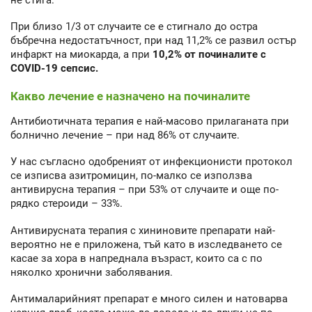
При близо 1/3 от случаите се е стигнало до остра
бъбречна недостатъчност, при над 11,2% се развил остър
инфаркт на миокарда, а при
10,2% от починалите с
COVID-19 сепсис.
Какво лечение е назначено на починалите
Антибиотичната терапия е най-масово прилаганата при
болнично лечение – при над 86% от случаите.
У нас съгласно одобреният от инфекционисти протокол
се изписва азитромицин, по-малко се използва
антивирусна терапия – при 53% от случаите и още по-
рядко стероиди – 33%.
Антивирусната терапия с хининовите препарати най-
вероятно не е приложена, тъй като в изследването се
касае за хора в напреднала възраст, които са с по
няколко хронични заболявания.
Антималарийният препарат е много силен и натоварва