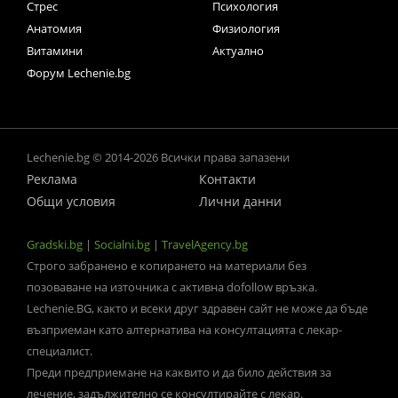
Стрес
Психология
Анатомия
Физиология
Витамини
Актуално
Форум Lechenie.bg
Lechenie.bg © 2014-2026 Всички права запазени
Реклама
Контакти
Общи условия
Лични данни
Gradski.bg
|
Socialni.bg
|
TravelAgency.bg
Строго забранено е копирането на материали без
позоваване на източника с активна dofollow връзка.
Lechenie.BG, както и всеки друг здравен сайт не може да бъде
възприеман като алтернатива на консултацията с лекар-
специалист.
Преди предприемане на каквито и да било действия за
лечение, задължително се консултирайте с лекар.