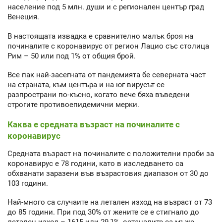
население под 5 млн. души и с регионален център град
Венеция.
В настоящата извадка е сравнително малък броя на
починалите с коронавирус от регион Лацио със столица
Рим – 50 или под 1% от общия брой.
Все пак най-засегната от пандемията бе северната част
на страната, към центъра и на юг вирусът се
разпространи по-късно, когато вече бяха въведени
строгите противоепидемични мерки.
Каква е средната възраст на починалите с
коронавирус
Средната възраст на починалите с положителни проби за
коронавирус е 78 години, като в изследването са
обхванати заразени във възрастовия диапазон от 30 до
103 години.
Най-много са случаите на летален изход на възраст от 73
до 85 години. При под 30% от жените се е стигнало до