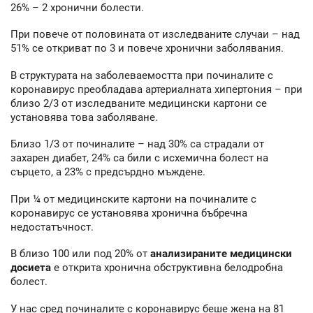
26% – 2 хронични болести.
При повече от половината от изследваните случаи – над
51% се откриват по 3 и повече хронични заболявания.
В структурата на заболеваемостта при починалите с
коронавирус преобладава артериалната хипертония – при
близо 2/3 от изследваните медицински картони се
установява това заболяване.
Близо 1/3 от починалите – над 30% са страдали от
захарен диабет, 24% са били с исхемична болест на
сърцето, а 23% с предсърдно мъждене.
При ¼ от медицинските картони на починалите с
коронавирус се установява хронична бъбречна
недостатъчност.
В близо 100 или под 20% от
анализираните медицински
досиета
е открита хронична обструктивна белодробна
болест.
У нас сред починалите с коронавирус беше жена на 81