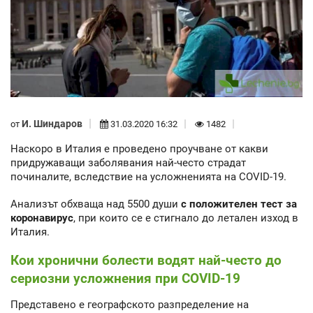
И. Шиндаров
от
31.03.2020 16:32
1482
Наскоро в Италия е проведено проучване от какви
придружаващи заболявания най-често страдат
починалите, вследствие на усложненията на COVID-19.
Анализът обхваща над 5500 души
с положителен тест за
коронавирус
, при които се е стигнало до летален изход в
Италия.
Кои хронични болести водят най-често до
сериозни усложнения при COVID-19
Представено е географското разпределение на