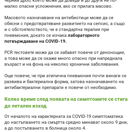
черния дроб, което може да доведе и до други не по-
малко опасни усложнения, ако се прилага масово.
Масовото назначаване на антибиотици може да се
обясни с предотвратяване развитието на сепсис, а също
и с обстоятелството, че е стандартна терапия при
пневмония, докато се изчака
лабораторното
потвърждаване на COVID-19.
PCR тестовете може да се забавят повече от денонощие,
а това може да се окаже много опасно при напреднала
възраст и на фона на няколко хронични заболявания.
Още повече, че при атипична пневмония почти винаги се
развива и бактериална форма, затова назначаването на
антибактериални препарати е повече от необходимо.
Колко време след появата на симптомите се стига
до летален изход
От началото на характерната за COVID-19 симптоматика
до настъпването на смъртта средно минават около 9 дни,
а до постъпването в болница около 4.