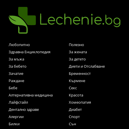
Любопитно
Полезно
Здравна Енциклопедия
За жената
За мъжа
За детето
За бебето
Диети и Отслабване
Зачатие
Бременност
Раждане
Кърмене
Бебе
Секс
Алтернативна медицина
Красота
Лайфстайл
Хомеопатия
Дентално здраве
Диабет
Алергии
Спорт
Билки
Сън