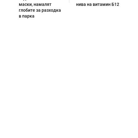
маски, намалят
нива на витамин Б12
глобите за разходка
в парка