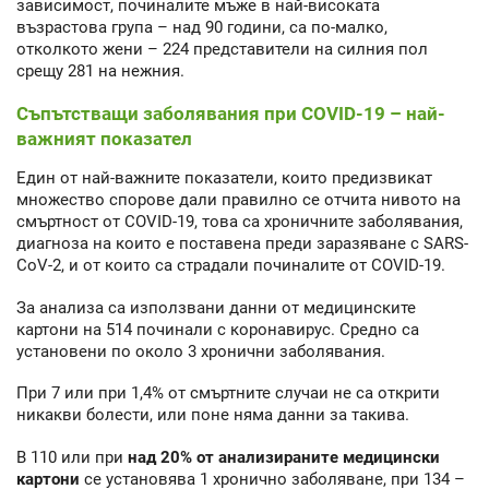
зависимост, починалите мъже в най-високата
възрастова група – над 90 години, са по-малко,
отколкото жени – 224 представители на силния пол
срещу 281 на нежния.
Съпътстващи заболявания при COVID-19 – най-
важният показател
Един от най-важните показатели, които предизвикат
множество спорове дали правилно се отчита нивото на
смъртност от COVID-19, това са хроничните заболявания,
диагноза на които е поставена преди заразяване с SARS-
CoV-2, и от които са страдали починалите от COVID-19.
За анализа са използвани данни от медицинските
картони на 514 починали с коронавирус. Средно са
установени по около 3 хронични заболявания.
При 7 или при 1,4% от смъртните случаи не са открити
никакви болести, или поне няма данни за такива.
В 110 или при
над 20% от анализираните медицински
картони
се установява 1 хронично заболяване, при 134 –