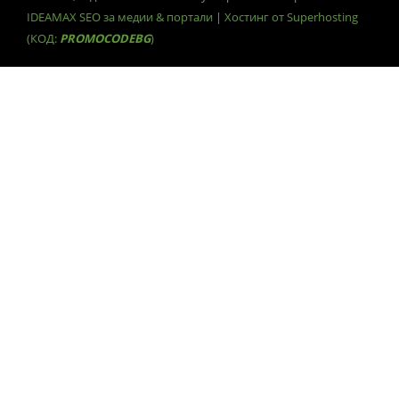
IDEAMAX SEO за медии & портали
|
Хостинг от Superhosting
(КОД:
PROMOCODEBG
)