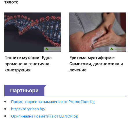
тялото
Генните мутации: Една
Еритема мултиформе:
променена генетична
Симптоми, диагностика и
конструкция
лечение
Партньори
Промо кодове за намаления от PromoCode.bg
https://dryclean.bg/
Оригинална козметика от ELINOR.bg