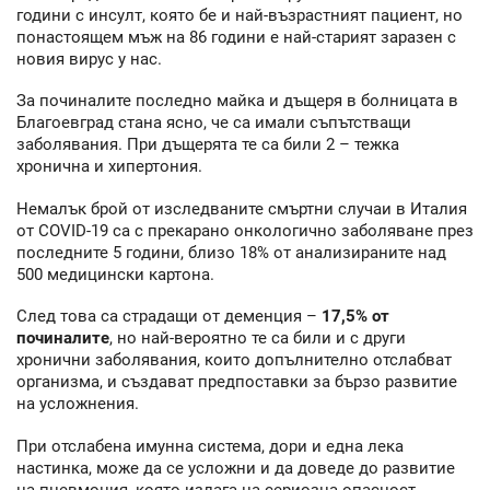
години с инсулт, която бе и най-възрастният пациент, но
понастоящем мъж на 86 години е най-старият заразен с
новия вирус у нас.
За починалите последно майка и дъщеря в болницата в
Благоевград стана ясно, че са имали съпътстващи
заболявания. При дъщерята те са били 2 – тежка
хронична и хипертония.
Немалък брой от изследваните смъртни случаи в Италия
от COVID-19 са с прекарано онкологично заболяване през
последните 5 години, близо 18% от анализираните над
500 медицински картона.
След това са страдащи от деменция –
17,5% от
починалите
, но най-вероятно те са били и с други
хронични заболявания, които допълнително отслабват
организма, и създават предпоставки за бързо развитие
на усложнения.
При отслабена имунна система, дори и една лека
настинка, може да се усложни и да доведе до развитие
на пневмония, която излага на сериозна опасност