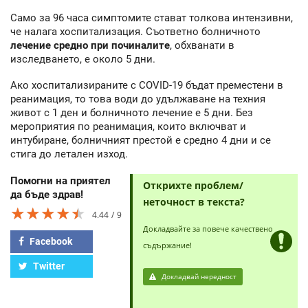
Само за 96 часа симптомите стават толкова интензивни,
че налага хоспитализация. Съответно болничното
лечение средно при починалите
, обхванати в
изследването, е около 5 дни.
Ако хоспитализираните с COVID-19 бъдат преместени в
реанимация, то това води до удължаване на техния
живот с 1 ден и болничното лечение е 5 дни. Без
мероприятия по реанимация, които включват и
интубиране, болничният престой е средно 4 дни и се
стига до летален изход.
Помогни на приятел
Открихте проблем/
да бъде здрав!
неточност в текста?
★★★★★
★★★★★
★★★★★
4.44
9
Докладвайте за повече качествено
Facebook
съдържание!
Twitter
Докладвай нередност