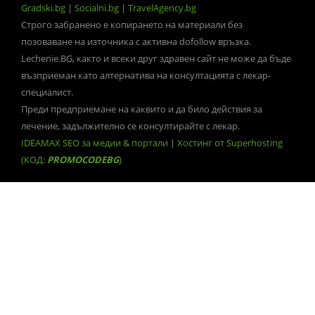
Gradski.bg
|
Socialni.bg
|
TravelAgency.bg
Строго забранено е копирането на материали без
позоваване на източника с активна dofollow връзка.
Lechenie.BG, както и всеки друг здравен сайт не може да бъде
възприеман като алтернатива на консултацията с лекар-
специалист.
Преди предприемане на каквито и да било действия за
лечение, задължително се консултирайте с лекар.
IDEAMAX SEO за медии & портали
|
Хостинг от Superhosting
(КОД:
PROMOCODEBG
)