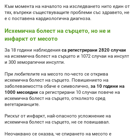
Към момента на началото на изследването нито един от
тях, въпреки съществуващите проблеми със здравето, не
е с поставена кардиологична диагноза.
Исхемична болест на сърцето, но не и
инфаркт от месото
За 18 години наблюдения
са регистрирани 2820 случаи
на исхемична болест на сърцето и 1072 случаи на инсулт
и 300 хеморагични инсулти.
При любителите на месото по-често се открива
исхемична болест на сърцето. Повишението на
заболеваемостта обаче е символично,
за 10 години на
1000 месоядни
са регистрирани 10 случаи повече на
исхемична болест на сърцето, отколкото сред
вегетарианците.
Рискът от инфаркт, най-опасното усложнение на
исхемична болест на сърцето, не се повишавал.
Неочаквано се оказва, че спирането на месото е