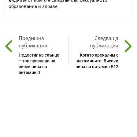
видните от които е свързан със сексуалното
образование и здраве.
Предишна
Следваща
публикация
публикация
Недостиг на слънце
Когато прекалим с
– топ признаци на
витамините: Високи
ниски нива на
нива на витамин Б12
витамин D