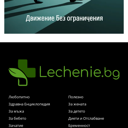
Любопитно
Полезно
Здравна Енциклопедия
За жената
За мъжа
За детето
За бебето
Диети и Отслабване
Зачатие
Бременност