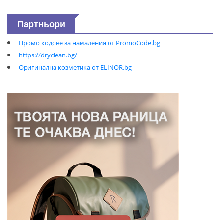
Партньори
Промо кодове за намаления от PromoCode.bg
https://dryclean.bg/
Оригинална козметика от ELINOR.bg