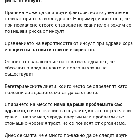
риска от инсулт.
Причина може да са и други фактори, които учените не
отчитат при това изследване. Например, известно е, че
при прекалено строго спазване на хранителен режим се
повишава риска от инсулт.
Сравнението на вероятността от инсулт при здрави хора
и
пациенти на психиатри не е коректно.
Основното заключение на това изследване е, че
абсолютно вредни, както и полезни храни не
съществуват.
Вегетарианските диети, които често се определят като
полезни за здравето, могат да са опасни.
Спирането на месото
няма да реши проблемите със
здравето
, с изключение на случаите, когато определени
храни – например, заради алергии или проблеми със
стомашно-чревния тракт, не се понасят от организма.
Днес се смята, че е много по-важно да се следят други