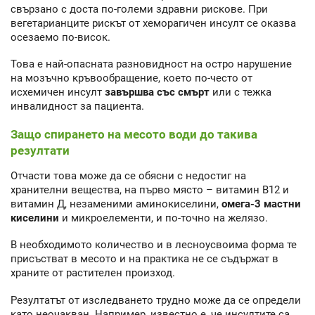
свързано с доста по-големи здравни рискове. При
вегетарианците рискът от хеморагичен инсулт се оказва
осезаемо по-висок.
Това е най-опасната разновидност на остро нарушение
на мозъчно кръвообращение, което по-често от
исхемичен инсулт
завършва със смърт
или с тежка
инвалидност за пациента.
Защо спирането на месото води до такива
резултати
Отчасти това може да се обясни с недостиг на
хранителни вещества, на първо място – витамин В12 и
витамин Д, незаменими аминокиселини,
омега-3 мастни
киселини
и микроелементи, и по-точно на желязо.
В необходимото количество и в лесноусвоима форма те
присъстват в месото и на практика не се съдържат в
храните от растителен произход.
Резултатът от изследването трудно може да се определи
като неочакван. Например, известно е, че инсултите са