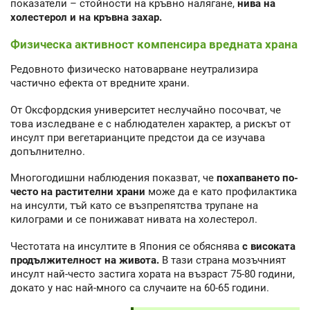
показатели – стойности на кръвно налягане,
нива на
холестерол и на кръвна захар.
Физическа активност компенсира вредната храна
Редовното физическо натоварване неутрализира
частично ефекта от вредните храни.
От Оксфордския университет неслучайно посочват, че
това изследване е с наблюдателен характер, а рискът от
инсулт при вегетарианците предстои да се изучава
допълнително.
Многогодишни наблюдения показват, че
похапването по-
често на растителни храни
може да е като профилактика
на инсулти, тъй като се възпрепятства трупане на
килограми и се понижават нивата на холестерол.
Честотата на инсултите в Япония се обяснява
с високата
продължителност на живота.
В тази страна мозъчният
инсулт най-често застига хората на възраст 75-80 години,
докато у нас най-много са случаите на 60-65 години.