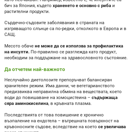
бич за Япония, където
храненето е основно с риба
и
растителни продукти.
Сърдечно-съдовите заболявания в страната на
изгряващото слънце са по-редки, отколкото в Европа и в
САЩ.
Месото обаче
не може да се използва за профилактика
на инсулти.
По-правилно се разглежда като продукт,
необходим за поддържане на здравословното състояние.
Да отчетем най-важното
Неслучайно диетолозите препоръчват балансиран
хранителен режим. Има данни, че вегетарианството
предизвиква неправилна обмяна на веществата, което
води до повишаване на хомоцистеина –
съдържаща
сяра аминокиселина
, в кръвната плазма.
Последствията от това повишение е хронично
възпаление на ендотела – вътрешната повърхност на
кръвоносните съдове, вследствие на което
се увеличава