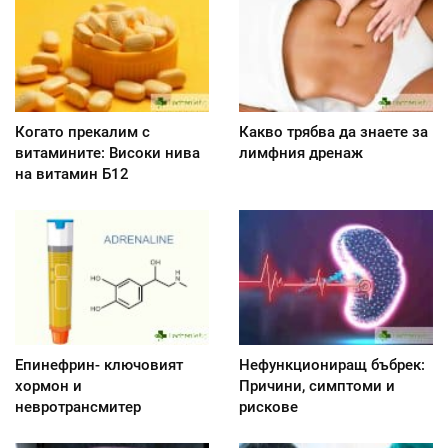
Когато прекалим с
Какво трябва да знаете за
витамините: Високи нива
лимфния дренаж
на витамин Б12
Епинефрин- ключовият
Нефункциониращ бъбрек:
хормон и
Причини, симптоми и
невротрансмитер
рискове