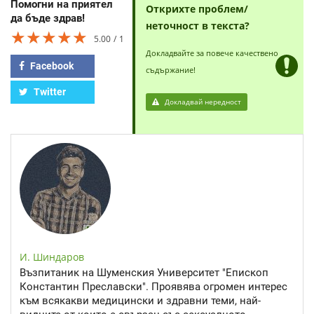
Помогни на приятел
Открихте проблем/
да бъде здрав!
неточност в текста?
★★★★★
★★★★★
★★★★★
5.00
1
Докладвайте за повече качествено
Facebook
съдържание!
Twitter
Докладвай нередност
И. Шиндаров
Възпитаник на Шуменския Университет "Епископ
Константин Преславски". Проявява огромен интерес
към всякакви медицински и здравни теми, най-