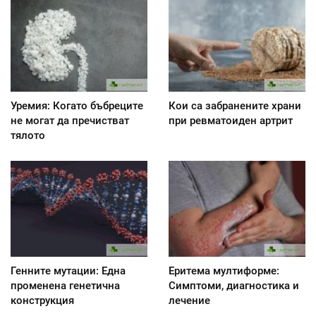
Уремия: Когато бъбреците
Кои са забранените храни
не могат да пречистват
при ревматоиден артрит
тялото
Генните мутации: Една
Еритема мултиформе:
променена генетична
Симптоми, диагностика и
конструкция
лечение