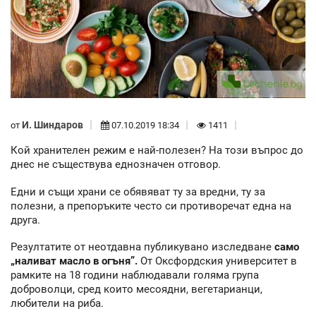
И. Шиндаров
от
07.10.2019 18:34
1411
Кой хранителен режим е най-полезен? На този въпрос до
днес не съществува еднозначен отговор.
Едни и същи храни се обявяват ту за вредни, ту за
полезни, а препоръките често си противоречат една на
друга.
Резултатите от неотдавна публикувано изследване
само
„наливат масло в огъня”.
От Оксфордския университет в
рамките на 18 години наблюдавали голяма група
доброволци, сред които месоядни, вегетарианци,
любители на риба.