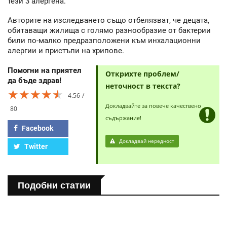
тези 3 алергена.
Авторите на изследването също отбелязват, че децата,
обитаващи жилища с голямо разнообразие от бактерии
били по-малко предразположени към инхалационни
алергии и пристъпи на хрипове.
Помогни на приятел
Открихте проблем/
да бъде здрав!
неточност в текста?
★★★★★
★★★★★
★★★★★
4.56
Докладвайте за повече качествено
80
съдържание!
Facebook
Докладвай нередност
Twitter
Подобни статии
ПОЛЕЗНО