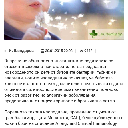
И. Шиндаров
от
30.01.2015 20:03
9442
Въпреки че обикновено инстинктивно родителите се
стремят възможно най-старателно да предпазват
новороденото си дете от битовите бактерии, гъбички и
алергени, новите изследвания показват, че бебетата,
които се излагат на тези дразнители през първата година
от живота си, впоследствие имат значително по-нисък
риск от развитие на алергични заболявания,
предизвикани от вируси хрипове и бронхиална астма.
Поредното такова изследване, проведено от учени от
град Балтимор, щата Мериленд, САЩ, беше публикувано в
новия брой на списание Allergy and Clinical Immunology.