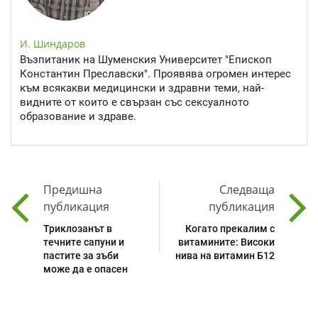
И. Шиндаров
Възпитаник на Шуменския Университет "Епископ
Константин Преславски". Проявява огромен интерес
към всякакви медицински и здравни теми, най-
видните от които е свързан със сексуалното
образование и здраве.
Предишна
Следваща
публикация
публикация
Триклозанът в
Когато прекалим с
течните сапуни и
витамините: Високи
пастите за зъби
нива на витамин Б12
може да е опасен