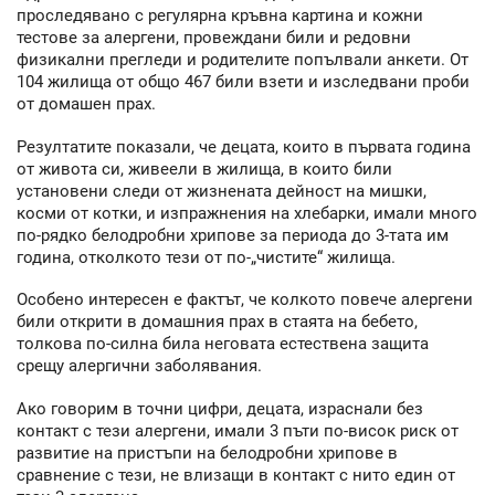
проследявано с регулярна кръвна картина и кожни
тестове за алергени, провеждани били и редовни
физикални прегледи и родителите попълвали анкети. От
104 жилища от общо 467 били взети и изследвани проби
от домашен прах.
Резултатите показали, че децата, които в първата година
от живота си, живеели в жилища, в които били
установени следи от жизнената дейност на мишки,
косми от котки, и изпражнения на хлебарки, имали много
по-рядко белодробни хрипове за периода до 3-тата им
година, отколкото тези от по-„чистите“ жилища.
Особено интересен е фактът, че колкото повече алергени
били открити в домашния прах в стаята на бебето,
толкова по-силна била неговата естествена защита
срещу алергични заболявания.
Ако говорим в точни цифри, децата, израснали без
контакт с тези алергени, имали 3 пъти по-висок риск от
развитие на пристъпи на белодробни хрипове в
сравнение с тези, не влизащи в контакт с нито един от