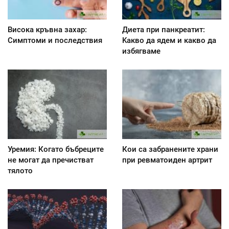
Висока кръвна захар:
Диета при панкреатит:
Симптоми и последствия
Kакво да ядем и какво да
избягваме
Уремия: Когато бъбреците
Кои са забранените храни
не могат да пречистват
при ревматоиден артрит
тялото