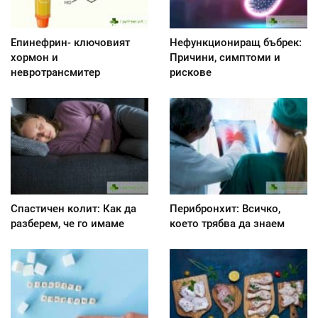
Епинефрин- ключовият
Нефункциониращ бъбрек:
хормон и
Причини, симптоми и
невротрансмитер
рискове
Спастичен колит: Как да
Перибронхит: Всичко,
разберем, че го имаме
което трябва да знаем