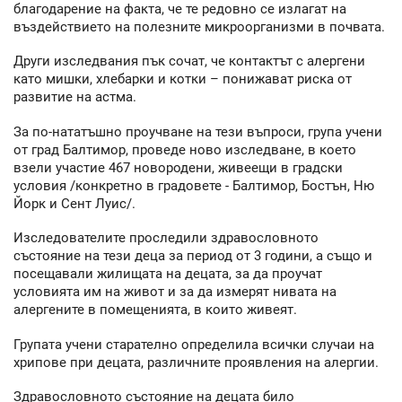
благодарение на факта, че те редовно се излагат на
въздействието на полезните микроорганизми в почвата.
Други изследвания пък сочат, че контактът с алергени
като мишки, хлебарки и котки – понижават риска от
развитие на астма.
За по-нататъшно проучване на тези въпроси, група учени
от град Балтимор, проведе ново изследване, в което
взели участие 467 новородени, живеещи в градски
условия /конкретно в градовете - Балтимор, Бостън, Ню
Йорк и Сент Луис/.
Изследователите проследили здравословното
състояние на тези деца за период от 3 години, а също и
посещавали жилищата на децата, за да проучат
условията им на живот и за да измерят нивата на
алергените в помещенията, в които живеят.
Групата учени старателно определила всички случаи на
хрипове при децата, различните проявления на алергии.
Здравословното състояние на децата било