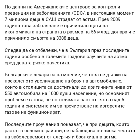
По данни на Американските центрове за контрол и
превенция на заболяванията /CDC/, в настоящия момент
7 милиона деца в САЩ страдат от астма. През 2009
година това заболяване е причинило щети на
икономиката на страната в размер на 56 млрд. долара и е
причинило смъртта на 3388 деца.
Следва да се отбележи, че в България през последните
години особено в големите градове случаите на астма
сред децата рязко зачестиха.
Българските лекари са на мнение, че това се дължи на
прекаленото увеличаване на броя на автомобилите,
които в столиците са достигнали до критичните нива от
550 автомобила на 1000 души население, но основният
проблем е в това, че по-голямата част от тях са над 5
години и системите им за пречистване на изгорелите
газове не функционират.
Последните проучвания показват, че при децата, които
растат в селските райони, се наблюдава по-ниска честота
на заболеваемост от алергия и бронхиална астма,