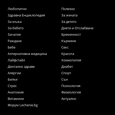
Любопитно
Полезно
Здравна Енциклопедия
За жената
За мъжа
За детето
За бебето
Диети и Отслабване
Зачатие
Бременност
Раждане
Кърмене
Бебе
Секс
Алтернативна медицина
Красота
Лайфстайл
Хомеопатия
Дентално здраве
Диабет
Алергии
Спорт
Билки
Сън
Стрес
Психология
Анатомия
Физиология
Витамини
Актуално
Форум Lechenie.bg