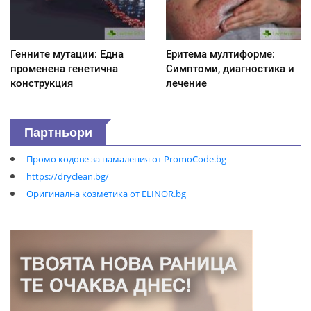
Генните мутации: Една
Еритема мултиформе:
променена генетична
Симптоми, диагностика и
конструкция
лечение
Партньори
Промо кодове за намаления от PromoCode.bg
https://dryclean.bg/
Оригинална козметика от ELINOR.bg