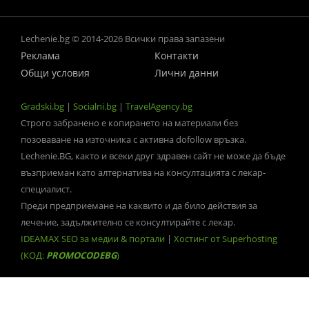
Lechenie.bg © 2014-2026 Всички права запазени
Реклама
Контакти
Общи условия
Лични данни
Gradski.bg
|
Socialni.bg
|
TravelAgency.bg
Строго забранено е копирането на материали без
позоваване на източника с активна dofollow връзка.
Lechenie.BG, както и всеки друг здравен сайт не може да бъде
възприеман като алтернатива на консултацията с лекар-
специалист.
Преди предприемане на каквито и да било действия за
лечение, задължително се консултирайте с лекар.
IDEAMAX SEO за медии & портали
|
Хостинг от Superhosting
(КОД:
PROMOCODEBG
)