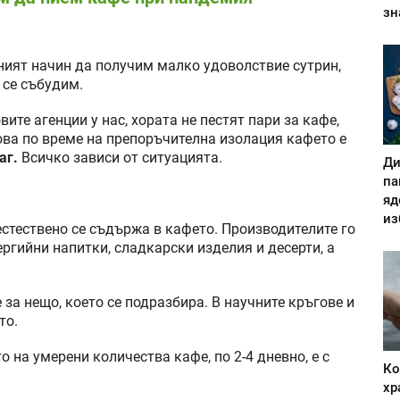
зн
сният начин да получим малко удоволствие сутрин,
а се събудим.
ите агенции у нас, хората не пестят пари за кафе,
ова по време на препоръчителна изолация кафето е
аг.
Всичко зависи от ситуацията.
Ди
па
яд
из
естествено се съдържа в кафето. Производителите го
ргийни напитки, сладкарски изделия и десерти, а
 за нещо, което се подразбира. В научните кръгове и
то.
 на умерени количества кафе, по 2-4 дневно, е с
Ко
хр