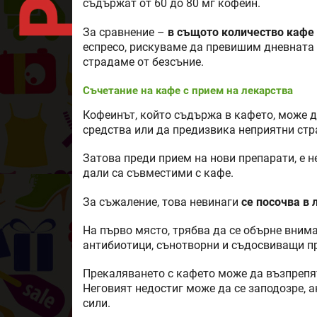
съдържат от 60 до 80 мг кофеин.
За сравнение –
в същото количество кафе 
еспресо, рискуваме да превишим дневната 
страдаме от безсъние.
Съчетание на кафе с прием на лекарства
Кофеинът, който съдържа в кафето, може д
средства или да предизвика неприятни стр
Затова преди прием на нови препарати, е н
дали са съвместими с кафе.
За съжаление, това невинаги
се посочва в 
На първо място, трябва да се обърне внима
антибиотици, сънотворни и съдосвиващи п
Прекаляването с кафето може да възпрепя
Неговият недостиг може да се заподозре, а
сили.