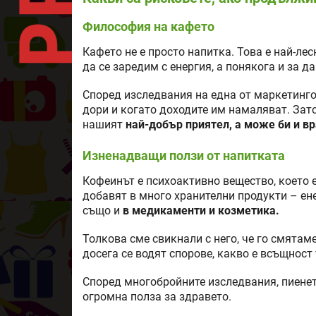
Философия на кафето
Кафето не е просто напитка. Това е най-ле
да се заредим с енергия, а понякога и за д
Според изследвания на една от маркетингов
дори и когато доходите им намаляват. Зат
нашият
най-добър приятел, а може би и вр
Изненадващи ползи от напитката
Кофеинът е психоактивно вещество, което 
добавят в много хранителни продукти – ене
също и
в медикаменти и козметика.
Толкова сме свикнали с него, че го смятаме
досега се водят спорове, какво е всъщност 
Според многобройните изследвания, пиенето
огромна полза за здравето.