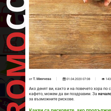
Т. Минчева
от
01.04.2020 07:08
143
Ако денят ви, както и на повечето хора по с
кафето, можем да ви поздравим. За
начало
за възможните рискове.
Какви са рисковете, ако продълж