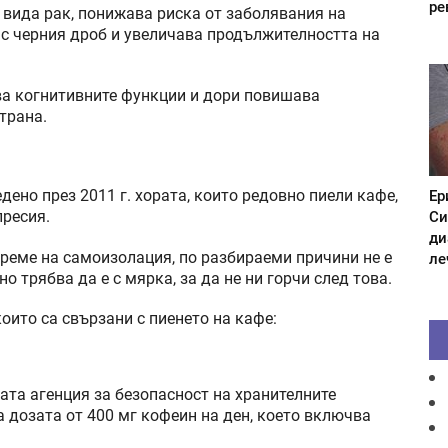
ре
вида рак, понижава риска от заболявания на
с черния дроб и увеличава продължителността на
ва когнитивните функции и дори повишава
трана.
Ер
дено през 2011 г. хората, които редовно пиели кафе,
Си
пресия.
ди
време на самоизолация, по разбираеми причини не е
ле
 но трябва да е с мярка, за да не ни горчи след това.
оито са свързани с пиенето на кафе:
ата агенция за безопасност на хранителните
 дозата от 400 мг кофеин на ден, което включва