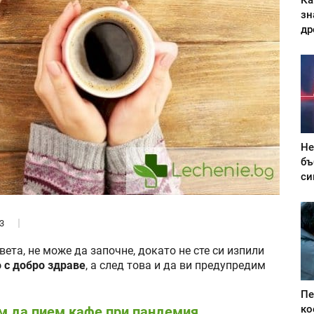
Ка
зн
др
Не
бъ
си
3
вета, не може да започне, докато не сте си изпили
 с добро здраве
, а след това и да ви предупредим
Пе
ко
им да пием кафе при пандемия