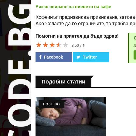
Рязко спиране на пиенето на кафе
Кофеинът предизвиква привикване, затова 
Ако желаете да го ограничите, то трябва д
Помогни на приятел да бъде здрав!
★★★★★
★★★★★
★★★★★
3.50
1
Д
Facebook
Twitter
Подобни статии
ПОЛЕЗНО