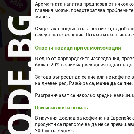
Ароматната напитка предпазва от няколко 
главния мозък, предотвратява проблемите 
живота.
Също така повдига настроението, подобря
сексуалното желание. Но има и негативна с
Опасни навици при самоизолация
В едно от Харвардските изследвания, прове
били с 20% по-нисък риск да изпаднат в де
Затова въпросът да се пие или не кафе по 
на дневен ред. Разбира се,
може да се пие
,
Разграничават се няколко вредни навици, к
Превишаване на нормата
В научния доклад за кофеина на Европейск
продукти се препоръчва да не се превишава
200 мг наведнъж.