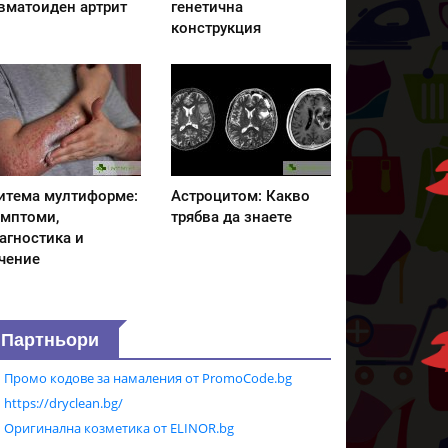
вматоиден артрит
генетична
конструкция
итема мултиформе:
Астроцитом: Какво
мптоми,
трябва да знаете
агностика и
чение
Партньори
Промо кодове за намаления от PromoCode.bg
https://dryclean.bg/
Оригинална козметика от ELINOR.bg