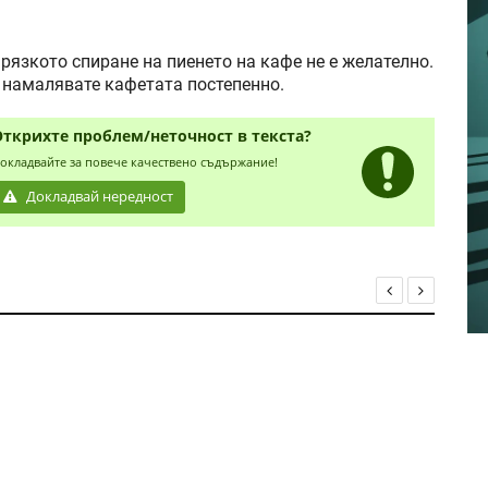
рязкото спиране на пиенето на кафе не е желателно.
а намалявате кафетата постепенно.
Открихте проблем/неточност в текста?
окладвайте за повече качествено съдържание!
Докладвай нередност