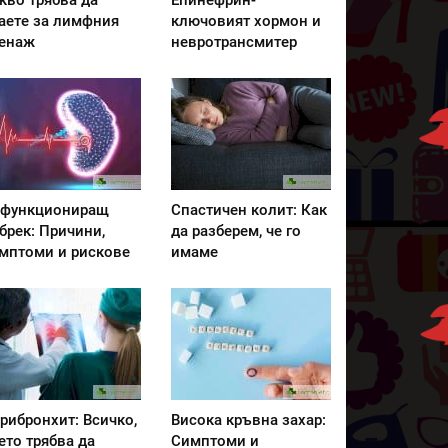
кво трябва да
Епинефрин-
аете за лимфния
ключовият хормон и
енаж
невротрансмитер
функциониращ
Спастичен колит: Как
брек: Причини,
да разберем, че го
мптоми и рискове
имаме
рибронхит: Всичко,
Висока кръвна захар:
ето трябва да
Симптоми и