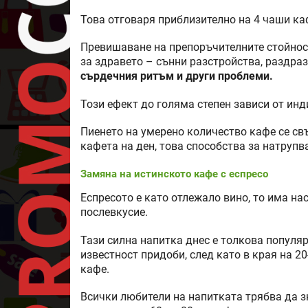
Това отговаря приблизително на 4 чаши ка
Превишаване на препоръчителните стойност
за здравето – сънни разстройства, раздра
сърдечния ритъм и други проблеми.
Този ефект до голяма степен зависи от ин
Пиенето на умерено количество кафе се свър
кафета на ден, това способства за натрупв
Замяна на истинското кафе с еспресо
Еспресото е като отлежало вино, то има нас
послевкусие.
Тази силна напитка днес е толкова популяр
известност придоби, след като в края на 2
кафе.
Всички любители на напитката трябва да зна