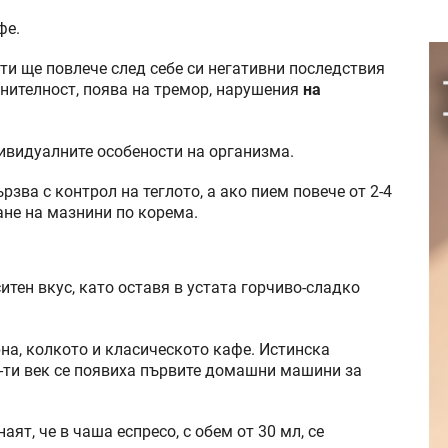
фе.
и ще повлече след себе си негативни последствия
знителност, поява на тремор, нарушения
на
дивидуалните особености на организма.
зва с контрол на теглото, а ако пием повече от 2-4
ане на мазнини по корема.
итен вкус, като оставя в устата горчиво-сладко
на, колкото и класическото кафе. Истинска
0-ти век се появиха първите домашни машини за
ят, че в чаша еспресо, с обем от 30 мл, се