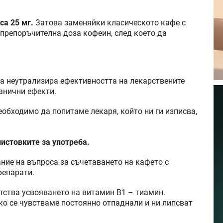
са 25 мг.
Затова заменяйки класическото кафе с
препоръчителна доза кофеин, след което да
а неутрализира ефективността на лекарствените
анични ефекти.
еобходимо да попитаме лекаря, който ни ги изписва,
листовките за употреба.
ние на въпроса за съчетаването на кафето с
репарати.
тства усвояването на витамин В1 – тиамин.
ко се чувстваме постоянно отпаднали и ни липсват