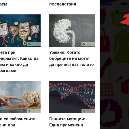
аем
последствия
ета при
Уремия: Когато
нкреатит: Kакво да
бъбреците не могат
ем и какво да
да пречистват тялото
бягваме
и са забранените
Генните мутации:
ани при
Една променена