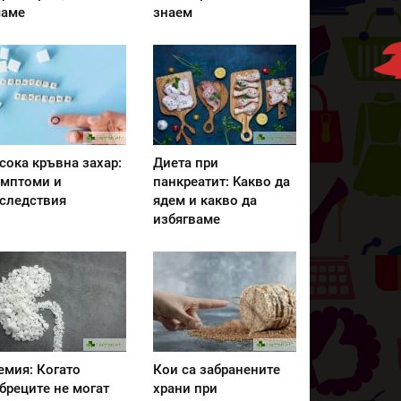
аме
знаем
сока кръвна захар:
Диета при
мптоми и
панкреатит: Kакво да
следствия
ядем и какво да
избягваме
емия: Когато
Кои са забранените
бреците не могат
храни при