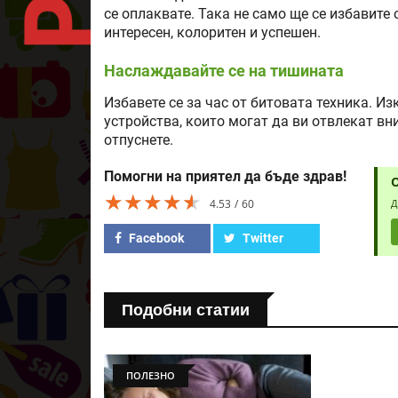
се оплаквате. Така не само ще се избавите 
интересен, колоритен и успешен.
Наслаждавайте се на тишината
Избавете се за час от битовата техника. И
устройства, които могат да ви отвлекат вн
отпуснете.
Помогни на приятел да бъде здрав!
★★★★★
★★★★★
★★★★★
4.53
60
Д
Facebook
Twitter
Подобни статии
ПОЛЕЗНО