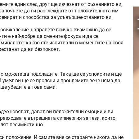
емите един след друг ще изчезнат от съзнанието ви,
е започнете да ги разглеждате от положителната им
ренират и способства за усъвършенстването ви.
мосъжаление, направете всичко възможно да се
ти е най-добре да смените фокуса и да се
 миналото, какво сте изпитвали в моментите на своя
естанат да ви безпокоят.
то можете да подсладите. Така ще се успокоите и ще
й умът ви ще се проясни и проблемите вече няма да
ще убедите в това сами.
 вдъхновяват, дават ви положителни емоции и ви
разходвате вътрешната си енергия за тези, които
слят песимистично.
си положение. И самите вие се старайте никога да не