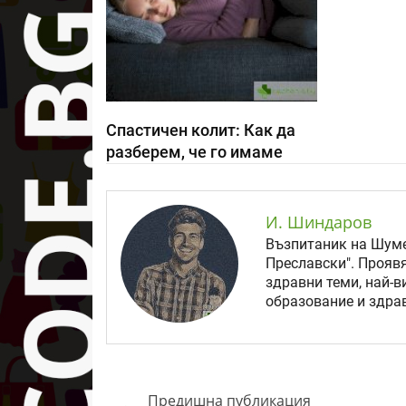
Спастичен колит: Как да
разберем, че го имаме
И. Шиндаров
Възпитаник на Шуме
Преславски". Прояв
здравни теми, най-в
образование и здрав
Предишна публикация