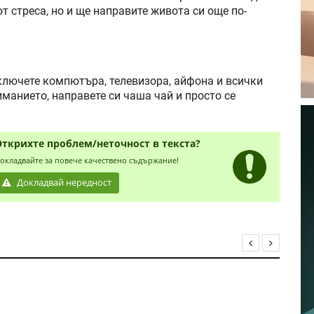
от стреса, но и ще направите живота си още по-
зключете компютъра, телевизора, айфона и всички
иманието, направете си чаша чай и просто се
Открихте проблем/неточност в текста?
окладвайте за повече качествено съдържание!
Докладвай нередност