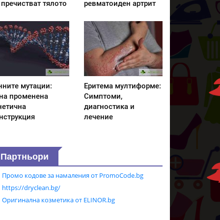
 пречистват тялото
ревматоиден артрит
нните мутации:
Еритема мултиформе:
на променена
Симптоми,
нетична
диагностика и
нструкция
лечение
Партньори
Промо кодове за намаления от PromoCode.bg
https://dryclean.bg/
Оригинална козметика от ELINOR.bg