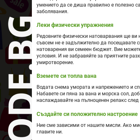
умението да се диша правилно е полезно са
заболявания.
Леки физически упражнения
Редовните физически натоварвания ще ви н
съвсем не е задължително да посещавате сп
натоварения ви семеен бюджет. Вие можете
условия. И не забравяйте за приятните разх
умиротворение.
Вземете си топла вана
Водата снема умората и напрежението и сп
Набавете си пяна за вана и морска сол, до
наслаждавайте на пълноценен релакс след 
Създайте си положително настроение
Ние сме зависими от нашите мисли. Ако ми
главите ни.