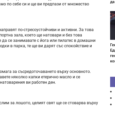
да
мо по себе си и ще ви предпази от множество
аправят по-стресоустойчиви и активни. За това
ортна зала, което ще натовари и без това
 да се занимавате с йога или пилатес в домашни
Ге
одки в парка, те ще ви дарят със спокойствие и
Ед
ге
ко
омага за съсредоточаването върху основното.
бавете няколко капки етерично масло и се
натоварения ви работен ден.
слим за лошото, целият свят ще се стоварва върху