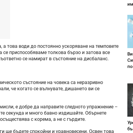
им
, а това води до постоянно ускоряване на темповете
да се приспособяваме толкова бързо и затова все
Ви
 съответно се намират в състояние на дисбаланс.
Си
по
зическото състояние на човека са неразривно
али, че когато се вълнувате, дишането ви се
 мисли, е добре да направите следното упражнение –
те секунда и много бавно издишайте. Обърнете
осъществява с корема, а не с гърдите.
Ур
бъ
ги ще бъдете спокойни и уравновесени. Освен това