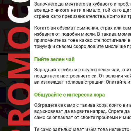
Започнете да мечтаете за хубавото и пробл
все едно никога не ги е имало, тъй като щ
страна като предизвикателства, които ви т
Когато ви обземат съмнения, страх или са
избавите от подобни мисли. В такива момен
припомните за това какво сте постигнали в
триумф и съвсем скоро лошите мисли ще пр
Пийте зелен чай
Зарадвайте себе си с вкусен зелен чай, кой
повдигнете настроението си. От зеления ча
ви изглеждат толкова страшни. Опитайте и 
Общувайте с интересни хора
Обградете се само с такива хора, които ви
вдъхновяват да вървите напред. Спрете да 
само се оплакват от своите проблеми и ми
Те само задълбочават и без това нелекото 