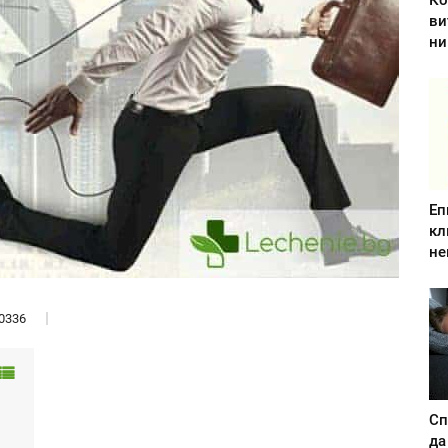
Ко
ви
ни
Еп
кл
не
0336
Сп
да