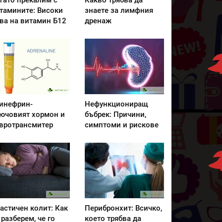
гато прекалим с
Какво трябва да
тамините: Високи
знаете за лимфния
ва на витамин Б12
дренаж
инефрин-
Нефункциониращ
ючовият хормон и
бъбрек: Причини,
вротрансмитер
симптоми и рискове
астичен колит: Как
Перибронхит: Всичко,
 разберем, че го
което трябва да