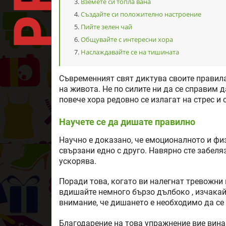
Вземете си топла вана
Създайте си положително настроение
Пийте зелен чай
Общувайте с интересни хора
Наслаждавайте се на тишината
Съвременният свят диктува своите правила
на живота. Не по силите ни да се справим 
повече хора редовно се излагат на стрес и
Научете се да дишате правилно
Научно е доказано, че емоционалното и фи
свързани едно с друго. Навярно сте забеляз
ускорява.
Поради това, когато ви налегнат тревожни
вдишайте немного бързо дълбоко , изчакай
внимание, че дишането е необходимо да се 
Благодарение на това упражнение вие вина