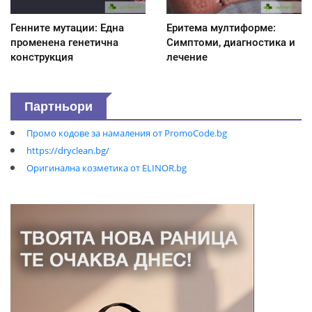
Генните мутации: Една
Еритема мултиформе:
променена генетична
Симптоми, диагностика и
конструкция
лечение
Партньори
Промо кодове за намаления от PromoCode.bg
https://dryclean.bg/
Оригинална козметика от ELINOR.bg