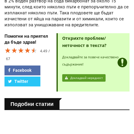
в 2% воден разтвор на сода бикарбонат за около 15
минути, след които няколко пъти е препоръчително да се
изплакнат няколко пъти. Така плодовете ще бъдат
изчистени от яйца на паразити и от химикали, които се
използват за унищожаване на вредителите.
Помогни на приятел
Открихте проблем/
да бъде здрав!
неточност в текста?
★★★★★
★★★★★
★★★★★
4.49
Докладвайте за повече качествено
67
съдържание!
Facebook
Докладвай нередност
Twitter
Подобни статии
ПОЛЕЗНО