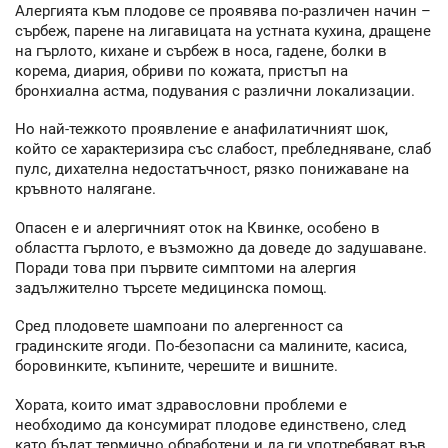
Алергията към плодове се проявява по-различен начин –
сърбеж, парене на лигавицата на устната кухина, дращене
на гърлото, кихане и сърбеж в носа, гадене, болки в
корема, диария, обриви по кожата, пристъп на
бронхиална астма, подувания с различни локализации.
Но най-тежкото проявление е анафилатичният шок,
който се характеризира със слабост, пребледняване, слаб
пулс, дихателна недостатъчност, рязко понижаване на
кръвното налягане.
Опасен е и алергичният оток на Квинке, особено в
областта гърлото, е възможно да доведе до задушаване.
Поради това при първите симптоми на алергия
задължително търсете медицинска помощ.
Сред плодовете шампоани по алергенност са
градинските ягоди. По-безопасни са малините, касиса,
боровинките, къпините, черешите и вишните.
Хората, които имат здравословни проблеми е
необходимо да консумират плодове единствено, след
като бъдат термично обработени и да ги употребяват във