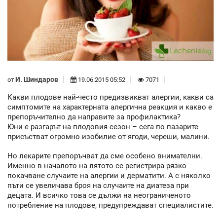
И. Шиндаров
от
19.06.2015 05:52
7071
Какви плодове най-често предизвикват алергии, какви са
симптомите на характерната алергична реакция и какво е
препоръчително да направите за профилактика?
Юни е разгарът на плодовия сезон – сега по пазарите
присъстват огромно изобилие от ягоди, череши, малини.
Но лекарите препоръчват да сме особено внимателни.
Именно в началото на лятото се регистрира рязко
покачване случаите на алергии и дерматити. А с няколко
пъти се увеличава броя на случаите на диатеза при
децата. И всичко това се дължи на неограниченото
потребление на плодове, предупреждават специалистите.