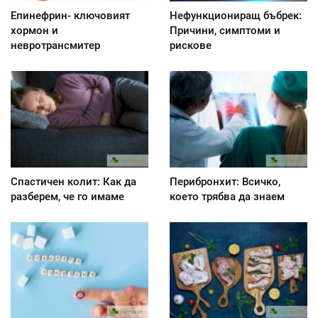
Епинефрин- ключовият
Нефункциониращ бъбрек:
хормон и
Причини, симптоми и
невротрансмитер
рискове
Спастичен колит: Как да
Перибронхит: Всичко,
разберем, че го имаме
което трябва да знаем