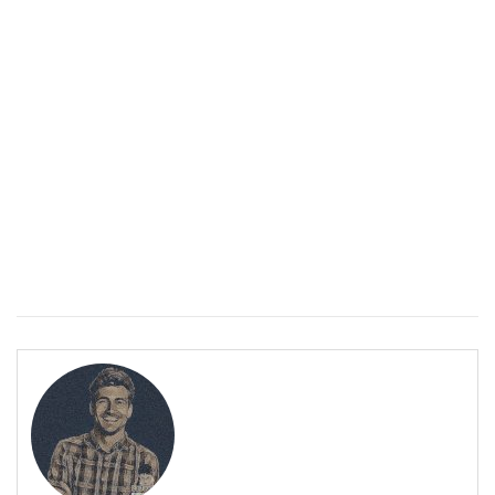
Спастичен колит: Как да разберем, че го имаме
ПОЛЕЗНО
Спастичен колит: Как да разберем, че го имаме