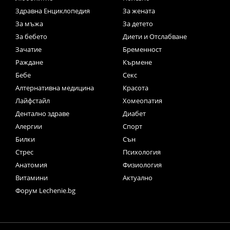
Здравна Енциклопедия
За жената
За мъжа
За детето
За бебето
Диети и Отслабване
Зачатие
Бременност
Раждане
Кърмене
Бебе
Секс
Алтернативна медицина
Красота
Лайфстайл
Хомеопатия
Дентално здраве
Диабет
Алергии
Спорт
Билки
Сън
Стрес
Психология
Анатомия
Физиология
Витамини
Актуално
Форум Lechenie.bg