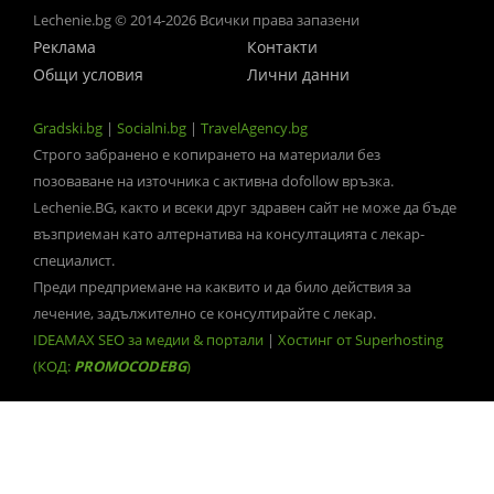
Lechenie.bg © 2014-2026 Всички права запазени
Реклама
Контакти
Общи условия
Лични данни
Gradski.bg
|
Socialni.bg
|
TravelAgency.bg
Строго забранено е копирането на материали без
позоваване на източника с активна dofollow връзка.
Lechenie.BG, както и всеки друг здравен сайт не може да бъде
възприеман като алтернатива на консултацията с лекар-
специалист.
Преди предприемане на каквито и да било действия за
лечение, задължително се консултирайте с лекар.
IDEAMAX SEO за медии & портали
|
Хостинг от Superhosting
(КОД:
PROMOCODEBG
)