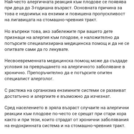
Най-често алергичната реакция към плодове се появява
при деца до 3-годишна възраст. Основната причина за
това е недоимък на ензими и повишена пропускливост
на лигавицата на стомашно-чревния тракт.
Но въпреки това, ако забележите при вашето дете
признаци на алергия към плодове, е наложително да
потърсите специализирана медицинска помощ и да не се
опитвате сами да го лекувате.
Несвоевременната медицинска помощ може да създаде
условия за превръщането на алергичното заболяване в
хронично. Препоръчително да е потърсите опитен
специалист алерголог.
С растежа на организма ензимните системи се развиват
достатъчно и алергиите е възможно да изчезнат.
Сред населението в зряла възраст случаите на алергични
реакции към плодове по-често се срещат при стари хора
както и при тези, които страдат от хронични заболявания
на ендокринната система и на стомашно-чревния тракт.