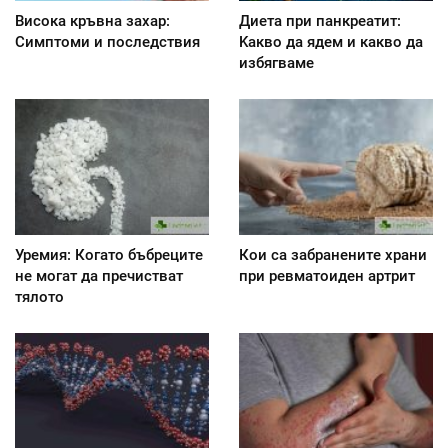
Висока кръвна захар:
Диета при панкреатит:
Симптоми и последствия
Kакво да ядем и какво да
избягваме
Уремия: Когато бъбреците
Кои са забранените храни
не могат да пречистват
при ревматоиден артрит
тялото