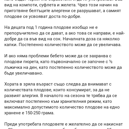
вид на компоти, суфлета и желета. Чрез този начин на
приготвяне белтъците алергени се разрушават, а самият
плодове се усвояват доста по-добре.
На децата под 1 година плодове изобщо не е
препоръчително да се дават, а ако това се направи, е най-
добре да са във вид на сок. Началната доза са няколко
капки. Постепенно количеството може да се увеличава.
И ако няма проблеми бебето може да се захранва с
плодови пюрета, като първоначално се започне с ½
лъжичка на ден, като постепенно количеството може да
бъде увеличавано.
Хората в зряла възраст също следва да внимават с
количествата плодове, които консумират, за да не
развият алергия. В началото на сезона те трябва да се
включват постепенно към хранителния режим, като
максимално допустимото количество плодове на едно
хранене е 150-250 грама.
Преди употребата плодовете е желателно да се накиснат