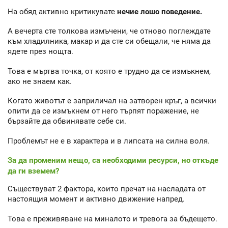
На обяд активно критикувате
нечие лошо поведение.
А вечерта сте толкова измъчени, че отново поглеждате
към хладилника, макар и да сте си обещали, че няма да
ядете през нощта.
Това е мъртва точка, от която е трудно да се измъкнем,
ако не знаем как.
Когато животът е заприличал на затворен кръг, а всички
опити да се измъкнем от него търпят поражение, не
бързайте да обвинявате себе си.
Проблемът не е в характера и в липсата на силна воля.
За да променим нещо, са необходими ресурси, но откъде
да ги вземем?
Съществуват 2 фактора, които пречат на насладата от
настоящия момент и активно движение напред.
Това е преживяване на миналото и тревога за бъдещето.