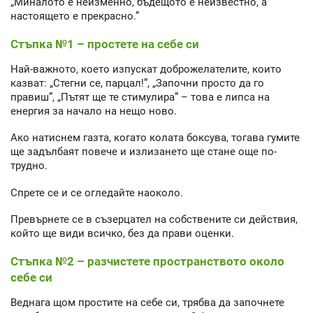
„Миналото е неизменно, бъдещото е неизвестно, а
настоящето е прекрасно.”
Стъпка №1 – простете на себе си
Най-важното, което изпускат доброжелателите, които
казват: „Стегни се, парцал!”, „Започни просто да го
правиш”, „Пътят ще те стимулира” – това е липса на
енергия за начало на нещо ново.
Ако натиснем газта, когато колата боксува, тогава гумите
ще задълбаят повече и излизането ще стане още по-
трудно.
Спрете се и се огледайте наоколо.
Превърнете се в съзерцател на собствените си действия,
който ще види всичко, без да прави оценки.
Стъпка №2 – разчистете пространството около
себе си
Веднага щом простите на себе си, трябва да започнете