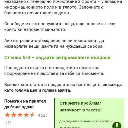
незабавно с генерално почистване 3 фронта – у дома, на
информационното поле и в тялото. Започнете с
баналното почистване на дома.
Освободете се от ненужните неща, още повече за тези,
които ви напомнят миналото.
Ако вътрешните убеждения не ви позволяват да
изхвърляте вещи, дайте ги на нуждаещи се хора.
Стъпка №3 – задайте си правилните въпроси
Последната стъпка е техника, която помага за
сформиране на представи за себе си в момента.
Всичко, което стои в пределите на настоящето,
се вижда
като голяма цел и голяма мечта.
Помогни на приятел
Открихте проблем/
да бъде здрав!
неточност в текста?
★★★★★
★★★★★
★★★★★
4.52
Докладвайте за повече качествено
121
съдържание!