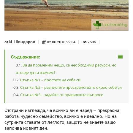
И. Шиндаров
от
02.06.2018 22:34
7686
Съдържание:
За да променим нещо, са необходими ресурси, но
откъде да ги вземем?
Стъпка №1 – простете на себе си
Стъпка №2 – разчистете пространството около себе си
Стъпка №3 – задайте си правилните въпроси
Отстрани изглежда, че всичко ви е наред – прекрасна
работа, чудесно семейство, всичко е идеално. Но на
сутринта ставате от леглото, защото не знаете защо
започва новият ден.