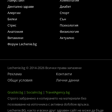
Лайфстайл
Хомеопатия
Дентално здраве
Диабет
Алергии
Спорт
Билки
Сън
Стрес
Психология
Анатомия
Физиология
Витамини
Актуално
Форум Lechenie.bg
Lechenie.bg © 2014-2026 Всички права запазени
Реклама
Контакти
Общи условия
Лични данни
Gradski.bg
|
Socialni.bg
|
TravelAgency.bg
Строго забранено е копирането на материали без
позоваване на източника с активна dofollow връзка.
Lechenie.BG, както и всеки друг здравен сайт не може да бъде