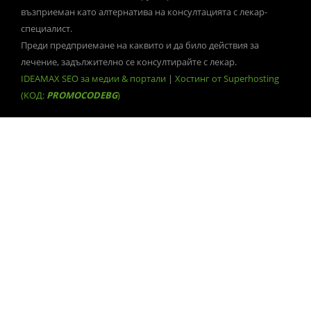
възприеман като алтернатива на консултацията с лекар-
специалист.
Преди предприемане на каквито и да било действия за
лечение, задължително се консултирайте с лекар.
IDEAMAX SEO за медии & портали
|
Хостинг от Superhosting
(КОД:
PROMOCODEBG
)