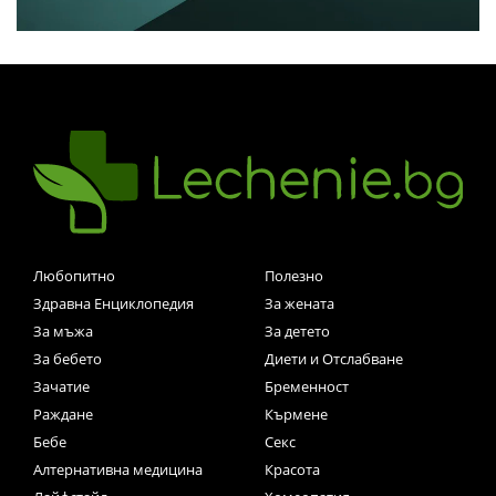
Любопитно
Полезно
Здравна Енциклопедия
За жената
За мъжа
За детето
За бебето
Диети и Отслабване
Зачатие
Бременност
Раждане
Кърмене
Бебе
Секс
Алтернативна медицина
Красота