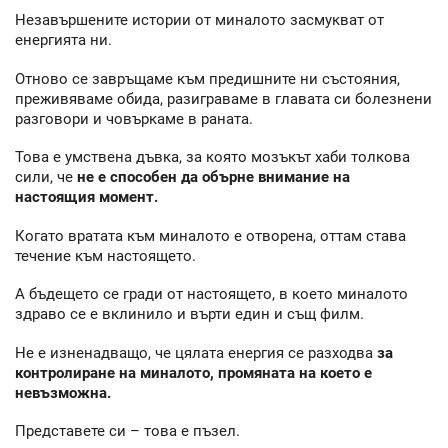
Незавършените истории от миналото засмукват от
енергията ни.
Отново се завръщаме към предишните ни състояния,
преживяваме обида, разиграваме в главата си болезнени
разговори и човъркаме в раната.
Това е умствена дъвка, за която мозъкът хаби толкова
сили, че
не е способен да обърне внимание на
настоящия момент.
Когато вратата към миналото е отворена, оттам става
течение към настоящето.
А бъдещето се гради от настоящето, в което миналото
здраво се е вклинило и върти един и същ филм.
Не е изненадващо, че цялата енергия се разходва
за
контролиране на миналото, промяната на което е
невъзможна.
Представете си – това е пъзел.