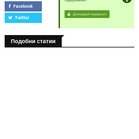
Facebook
Докладвай нередност
Twitter
Подобни статии
ПОЛЕЗНО
Спастичен колит: Как да разберем, че го имаме