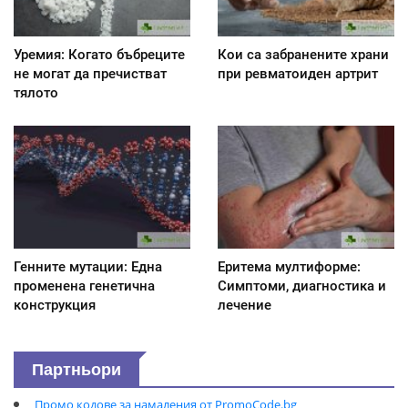
Уремия: Когато бъбреците
Кои са забранените храни
не могат да пречистват
при ревматоиден артрит
тялото
Генните мутации: Една
Еритема мултиформе:
променена генетична
Симптоми, диагностика и
конструкция
лечение
Партньори
Промо кодове за намаления от PromoCode.bg