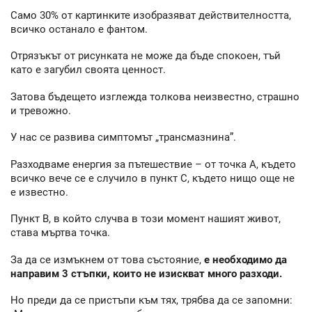
Само 30% от картинките изобразяват действителността,
всичко останало е фантом.
Отрязъкът от рисунката не може да бъде спокоен, тъй
като е загубил своята ценност.
Затова бъдещето изглежда толкова неизвестно, страшно
и тревожно.
У нас се развива симптомът „трансмазнина”.
Разходваме енергия за пътешествие – от точка А, където
всичко вече се е случило в пункт С, където нищо още не
е известно.
Пункт В, в който случва в този момент нашият живот,
става мъртва точка.
За да се измъкнем от това състояние,
е необходимо да
направим 3 стъпки, които не изискват много разходи.
Но преди да се пристъпи към тях, трябва да се запомни: