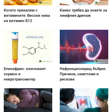
Когато прекалим с
Какво трябва да знаете за
витамините: Високи нива
лимфния дренаж
на витамин Б12
Епинефрин- ключовият
Нефункциониращ бъбрек:
хормон и
Причини, симптоми и
невротрансмитер
рискове