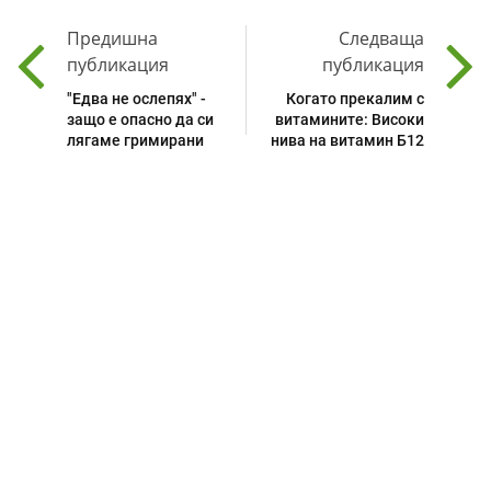
Предишна
Следваща
публикация
публикация
"Едва не ослепях" -
Когато прекалим с
защо е опасно да си
витамините: Високи
лягаме гримирани
нива на витамин Б12