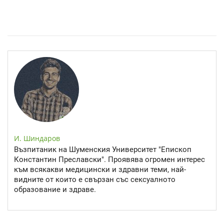
Спастичен колит: Как да разберем, че го имаме
И. Шиндаров
Възпитаник на Шуменския Университет "Епископ
Константин Преславски". Проявява огромен интерес
към всякакви медицински и здравни теми, най-
видните от които е свързан със сексуалното
образование и здраве.