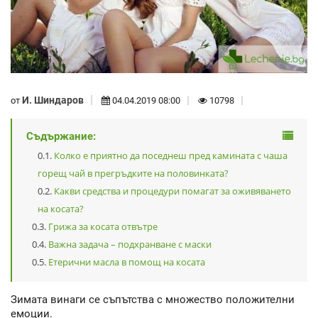
И. Шиндаров
от
04.04.2019 08:00
10798
Съдържание:
Колко е приятно да поседнеш пред камината с чаша
горещ чай в прегръдките на половинката?
Какви средства и процедури помагат за оживяването
на косата?
Грижа за косата отвътре
Важна задача – подхранване с маски
Етерични масла в помощ на косата
Зимата винаги се съпътства с множество положителни
емоции.