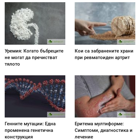
Уремия: Когато бъбреците
Кои са забранените храни
не могат да пречистват
при ревматоиден артрит
тялото
Генните мутации: Една
Еритема мултиформе:
променена генетична
Симптоми, диагностика и
конструкция
лечение