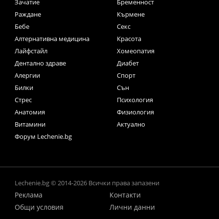
Зачатие
Бременност
Раждане
Кърмене
Бебе
Секс
Алтернативна медицина
Красота
Лайфстайл
Хомеопатия
Дентално здраве
Диабет
Алергии
Спорт
Билки
Сън
Стрес
Психология
Анатомия
Физиология
Витамини
Актуално
Форум Lechenie.bg
Lechenie.bg © 2014-2026 Всички права запазени
Реклама
Контакти
Общи условия
Лични данни