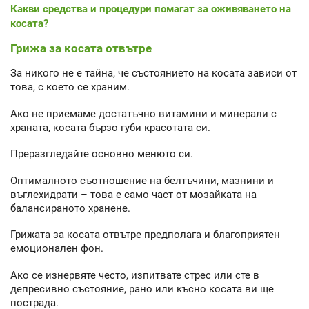
Какви средства и процедури помагат за оживяването на
косата?
Грижа за косата отвътре
За никого не е тайна, че състоянието на косата зависи от
това, с което се храним.
Ако не приемаме достатъчно витамини и минерали с
храната, косата бързо губи красотата си.
Преразгледайте основно менюто си.
Оптималното съотношение на белтъчини, мазнини и
въглехидрати – това е само част от мозайката на
балансираното хранене.
Грижата за косата отвътре предполага и благоприятен
емоционален фон.
Ако се изнервяте често, изпитвате стрес или сте в
депресивно състояние, рано или късно косата ви ще
пострада.