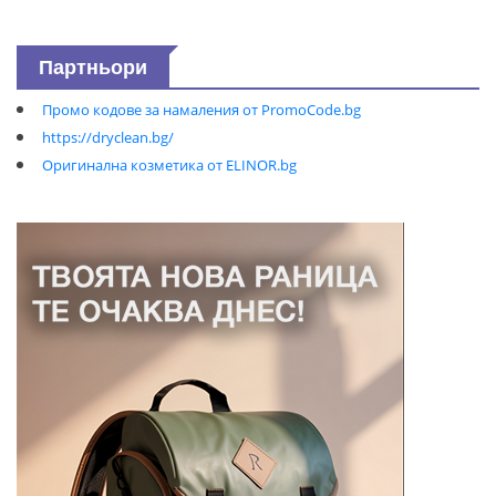
Партньори
Промо кодове за намаления от PromoCode.bg
https://dryclean.bg/
Оригинална козметика от ELINOR.bg