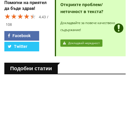
Помогни на приятел
Открихте проблем/
да бъде здрав!
неточност в текста?
★★★★★
★★★★★
★★★★★
4.43
Докладвайте за повече качествено
108
съдържание!
Facebook
Докладвай нередност
Twitter
Подобни статии
ПОЛЕЗНО