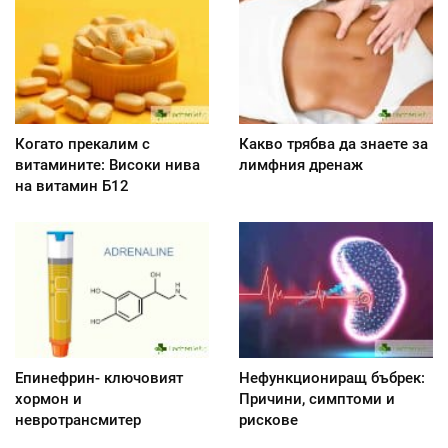
Когато прекалим с
Какво трябва да знаете за
витамините: Високи нива
лимфния дренаж
на витамин Б12
Епинефрин- ключовият
Нефункциониращ бъбрек:
хормон и
Причини, симптоми и
невротрансмитер
рискове