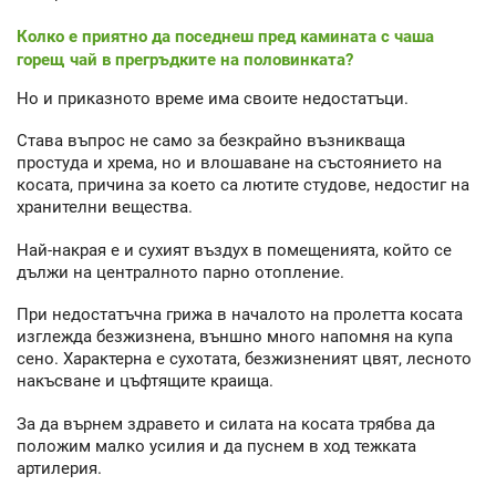
Колко е приятно да поседнеш пред камината с чаша
горещ чай в прегръдките на половинката?
Но и приказното време има своите недостатъци.
Става въпрос не само за безкрайно възникваща
простуда и хрема, но и влошаване на състоянието на
косата, причина за което са лютите студове, недостиг на
хранителни вещества.
Най-накрая е и сухият въздух в помещенията, който се
дължи на централното парно отопление.
При недостатъчна грижа в началото на пролетта косата
изглежда безжизнена, външно много напомня на купа
сено. Характерна е сухотата, безжизненият цвят, лесното
накъсване и цъфтящите краища.
За да върнем здравето и силата на косата трябва да
положим малко усилия и да пуснем в ход тежката
артилерия.