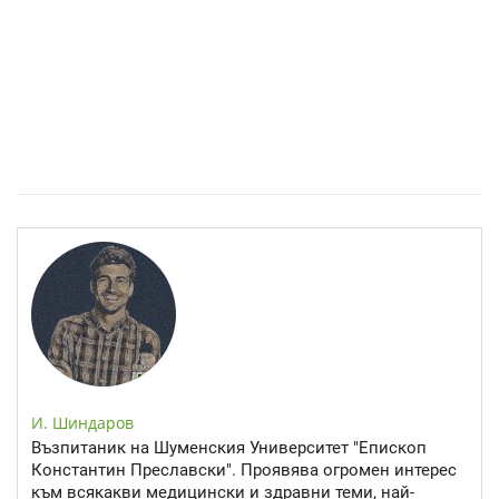
Спастичен колит: Как да разберем, че го имаме
И. Шиндаров
Възпитаник на Шуменския Университет "Епископ
Константин Преславски". Проявява огромен интерес
към всякакви медицински и здравни теми, най-