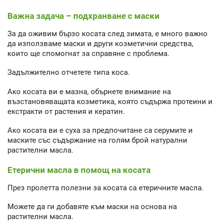
Важна задача – подхранване с маски
За да оживим бързо косата след зимата, е много важно
да използваме маски и други козметични средства,
които ще спомогнат за справяне с проблема.
Задължително отчетете типа коса.
Ако косата ви е мазна, обърнете внимание на
възстановяващата козметика, която съдържа протеини и
екстракти от растения и кератин.
Ако косата ви е суха за предпочитане са серумите и
маските със съдържание на голям брой натурални
растителни масла.
Етерични масла в помощ на косата
През пролетта полезни за косата са етеричните масла.
Можете да ги добавяте към маски на основа на
растителни масла.