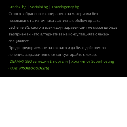
Gradski.bg
|
Socialni.bg
|
TravelAgency.bg
Строго забранено е копирането на материали без
позоваване на източника с активна dofollow връзка.
Lechenie.BG, както и всеки друг здравен сайт не може да бъде
възприеман като алтернатива на консултацията с лекар-
специалист.
Преди предприемане на каквито и да било действия за
лечение, задължително се консултирайте с лекар.
IDEAMAX SEO за медии & портали
|
Хостинг от Superhosting
(КОД:
PROMOCODEBG
)