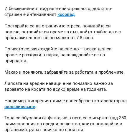
И безжизненият вид не е най-страшното, доста по-
страшен е интензивният
косопад
.
Постарайте се да ограничите стреса, почивайте си
повече, оставяйте си време за сън, който трябва да е с
продължителност не по-малко от 7-8 часа.
По-често се разхождайте на светло – всеки ден си
правете разходки в парка, наслаждавайте се на
природата.
Макар и понякога, забравяйте за работата и проблемите.
Липсата на вредни навици е не по-малко важно за
здравето на косата по всяко време на годината.
Например, цигареният дим е своеобразен катализатор на
оплешивяване
.
Това се обуславя от факта, че в него се съдържат над 350
наименования на вредни вещества, които попадайки в
организма, рушат всичко по своя път.