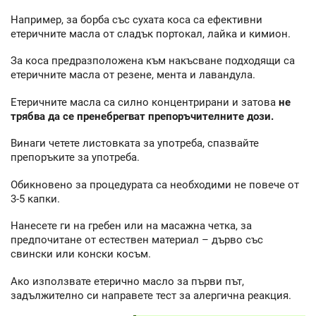
Например, за борба със сухата коса са ефективни
етеричните масла от сладък портокал, лайка и кимион.
За коса предразположена към накъсване подходящи са
етеричните масла от резене, мента и лавандула.
Етеричните масла са силно концентрирани и затова
не
трябва да се пренебрегват препоръчителните дози.
Винаги четете листовката за употреба, спазвайте
препоръките за употреба.
Обикновено за процедурата са необходими не повече от
3-5 капки.
Нанесете ги на гребен или на масажна четка, за
предпочитане от естествен материал – дърво със
свински или конски косъм.
Ако използвате етерично масло за първи път,
задължително си направете тест за алергична реакция.