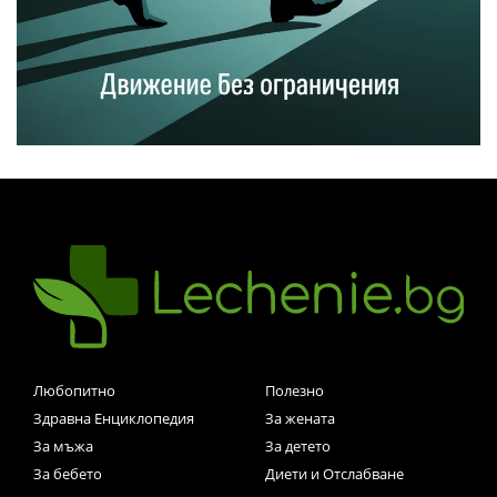
Любопитно
Полезно
Здравна Енциклопедия
За жената
За мъжа
За детето
За бебето
Диети и Отслабване