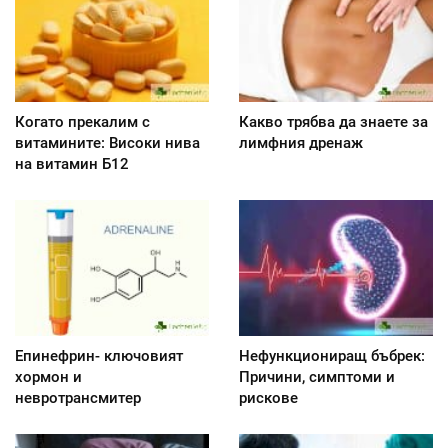
Когато прекалим с
Какво трябва да знаете за
витамините: Високи нива
лимфния дренаж
на витамин Б12
Епинефрин- ключовият
Нефункциониращ бъбрек:
хормон и
Причини, симптоми и
невротрансмитер
рискове