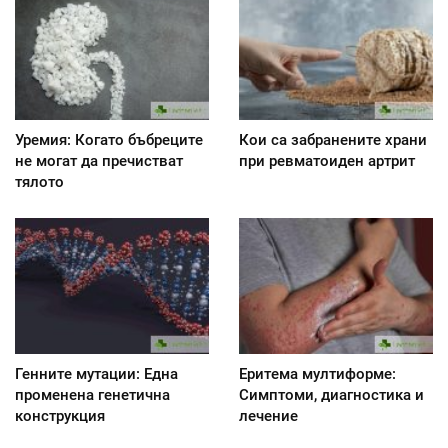
Уремия: Когато бъбреците
Кои са забранените храни
не могат да пречистват
при ревматоиден артрит
тялото
Генните мутации: Една
Еритема мултиформе:
променена генетична
Симптоми, диагностика и
конструкция
лечение