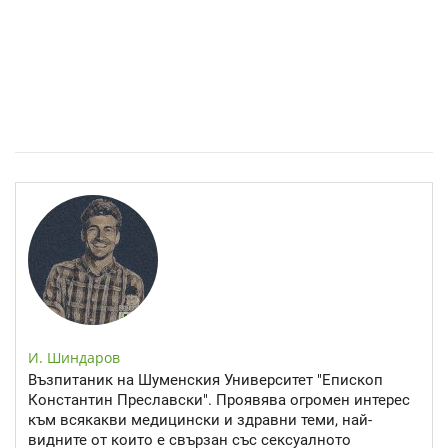
Спастичен колит: Как да разберем, че го имаме
И. Шиндаров
Възпитаник на Шуменския Университет "Епископ
Константин Преславски". Проявява огромен интерес
към всякакви медицински и здравни теми, най-
видните от които е свързан със сексуалното