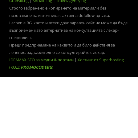
Gradski.bg
|
Socialni.bg
|
TravelAgency.bg
Строго забранено е копирането на материали без
позоваване на източника с активна dofollow връзка.
Lechenie.BG, както и всеки друг здравен сайт не може да бъде
възприеман като алтернатива на консултацията с лекар-
специалист.
Преди предприемане на каквито и да било действия за
лечение, задължително се консултирайте с лекар.
IDEAMAX SEO за медии & портали
|
Хостинг от Superhosting
(КОД:
PROMOCODEBG
)