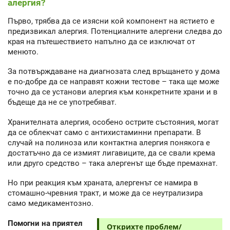
алергия?
Първо, трябва да се изясни кой компонент на ястието е
предизвикал алергия. Потенциалните алергени следва до
края на пътешествието напълно да се изключат от
менюто.
За потвърждаване на диагнозата след връщането у дома
е по-добре да се направят кожни тестове – така ще може
точно да се установи алергия към конкретните храни и в
бъдеще да не се употребяват.
Хранителната алергия, особено острите състояния, могат
да се облекчат само с антихистаминни препарати. В
случай на полиноза или контактна алергия понякога е
достатъчно да се измият лигавиците, да се свали крема
или друго средство – така алергенът ще бъде премахнат.
Но при реакция към храната, алергенът се намира в
стомашно-чревния тракт, и може да се неутрализира
само медикаментозно.
Помогни на приятел
Открихте проблем/