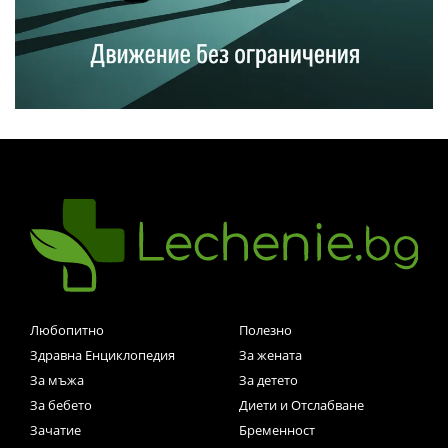
Любопитно
Полезно
Здравна Енциклопедия
За жената
За мъжа
За детето
За бебето
Диети и Отслабване
Зачатие
Бременност