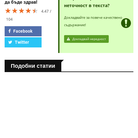
да бъде здрав!
неточност в текста?
★★★★★
★★★★★
★★★★★
4.47
Докладвайте за повече качествено
104
съдържание!
Facebook
Докладвай нередност
Twitter
Подобни статии
ПОЛЕЗНО