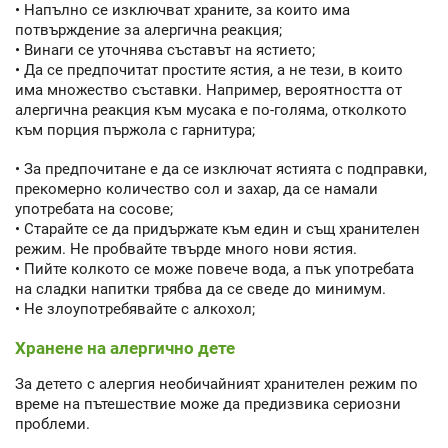
• Напълно се изключват храните, за които има
потвърждение за алергична реакция;
• Винаги се уточнява съставът на ястието;
• Да се предпочитат простите ястия, а не тези, в които
има множество съставки. Например, вероятността от
алергична реакция към мусака е по-голяма, отколкото
към порция пържола с гарнитура;
• За предпочитане е да се изключат ястията с подправки,
прекомерно количество сол и захар, да се намали
употребата на сосове;
• Старайте се да придържате към един и същ хранителен
режим. Не пробвайте твърде много нови ястия.
• Пийте колкото се може повече вода, а пък употребата
на сладки напитки трябва да се сведе до минимум.
• Не злоупотребявайте с алкохол;
Хранене на алергично дете
За детето с алергия необичайният хранителен режим по
време на пътешествие може да предизвика сериозни
проблеми.