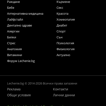
Раждане
Кърмене
Бебе
Секс
Алтернативна медицина
Красота
Лайфстайл
Хомеопатия
Дентално здраве
Диабет
Алергии
Спорт
Билки
Сън
Стрес
Психология
Анатомия
Физиология
Витамини
Актуално
Форум Lechenie.bg
Lechenie.bg © 2014-2026 Всички права запазени
Реклама
Контакти
Общи условия
Лични данни