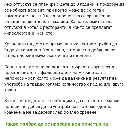
Ако отпускът се планира с дете до 3 години, е по-добре да
се избират вариант, при които може да се готви
самостоятелно, тъй като опасността от хранителна
алергия съществено намалява. За по-големите деца
отпускът в хотел с ресторанти, в които се предлагат
хипоалергенни менюта.
Храненето на дете по време на пътешествие трябва да
бъде максимално безопасно, затова е по-добре да се
сведат до минимум екзотичните плодове.
Освен това именно за детската възраст е характерно
проявлението на фалшива алергия – хранителна
непоносимост, която може да възникне в резултат на
употреба на твърде голямо количество от една или друга
храна.
Затова и плодовете е необходимо да се дават на малки
порции, по-добре да се употребяват като междинно
хранене, а не за десерт след обилно хранене.
Какво трябва да се направи при пристъп на