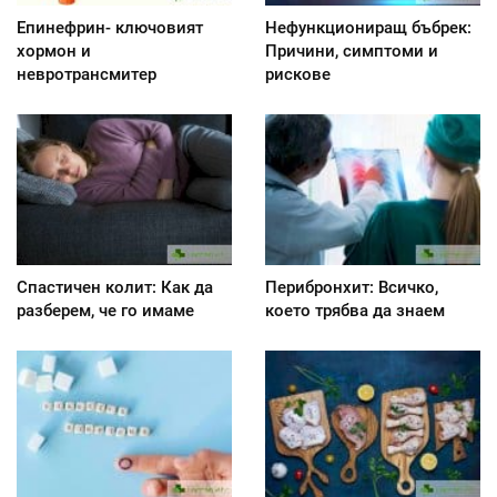
Епинефрин- ключовият
Нефункциониращ бъбрек:
хормон и
Причини, симптоми и
невротрансмитер
рискове
Спастичен колит: Как да
Перибронхит: Всичко,
разберем, че го имаме
което трябва да знаем