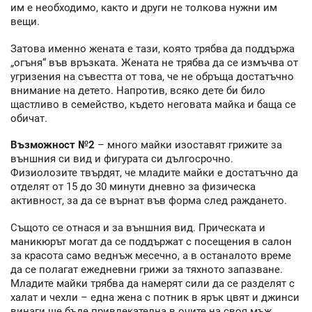
им е необходимо, както и други не толкова нужни им
вещи.
Затова именно жената е тази, която трябва да поддържа
„огъня“ във връзката. Жената не трябва да се измъчва от
угризения на съвестта от това, че не обръща достатъчно
внимание на детето. Напротив, всяко дете би било
щастливо в семейство, където неговата майка и баща се
обичат.
Възможност №2
– много майки изоставят грижите за
външния си вид и фигурата си дългосрочно.
Физиолозите твърдят, че младите майки е достатъчно да
отделят от 15 до 30 минути дневно за физическа
активност, за да се върнат във форма след раждането.
Същото се отнася и за външния вид. Прическата и
маникюрът могат да се поддържат с посещения в салон
за красота само веднъж месечно, а в останалото време
да се полагат ежедневни грижи за тяхното запазване.
Младите майки трябва да намерят сили да се разделят с
халат и чехли – една жена с потник в ярък цвят и джинси
винаги ще бъде привлекателна в очите на своя мъж.