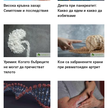
Висока кръвна захар:
Диета при панкреатит:
Симптоми и последствия
Kакво да ядем и какво да
избягваме
Уремия: Когато бъбреците
Кои са забранените храни
не могат да пречистват
при ревматоиден артрит
тялото