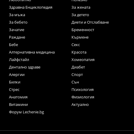
Здравна Енциклопедия
За жената
За мъжа
За детето
За бебето
Диети и Отслабване
Зачатие
Бременност
Раждане
Кърмене
Бебе
Секс
Алтернативна медицина
Красота
Лайфстайл
Хомеопатия
Дентално здраве
Диабет
Алергии
Спорт
Билки
Сън
Стрес
Психология
Анатомия
Физиология
Витамини
Актуално
Форум Lechenie.bg