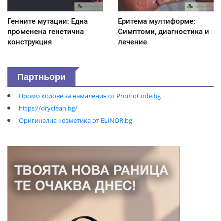
Генните мутации: Една
Еритема мултиформе:
променена генетична
Симптоми, диагностика и
конструкция
лечение
Партньори
Промо кодове за намаления от PromoCode.bg
https://dryclean.bg/
Оригинална козметика от ELINOR.bg