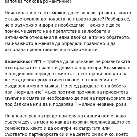
започва толкова романтично!
Наистина ли не е възможно да се запази тръпката, която
е съществувала до появата на първото дете? Разбира се,
че е възможно и дори е необходимо – важно е да се
помни, че детето не е препятствие за любовта и
интимните отношения в една двойка, а точно обратното.
Най-важното е жената да определи правилно и да
използва предоставените ѝ възможности.
Възможност №1
– трябва да се осъзнае, че романтиката
във връзката я правят и двамата партньори. Възможно е
в предишния период от живота, тоест преди появата на
детето, целият романтичен нюанс в отношенията е
създавал именно мъжът. Но след раждането на бебето
при „нормалните“ мъже протича промяна на приоритета –
мъжът не смята за необходимо да пее на партньорката си
под балкона или да ѝ подарява 1 милион червени рози.
На дневен ред на представителя на силния пол е нещо
съвсем друг, а именно как да нахрани, увеличаващото се
семейство, както и да осигури на съпругата или
съответно партньорката си и на детето си всичко, което