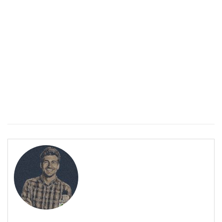
ПОЛЕЗНО
Спастичен колит: Как да разберем, че го имаме