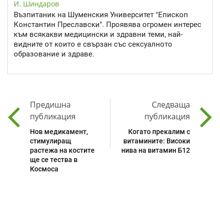
И. Шиндаров
Възпитаник на Шуменския Университет "Епископ
Константин Преславски". Проявява огромен интерес
към всякакви медицински и здравни теми, най-
видните от които е свързан със сексуалното
образование и здраве.
Предишна
Следваща
публикация
публикация
Нов медикамент,
Когато прекалим с
стимулиращ
витамините: Високи
растежа на костите
нива на витамин Б12
ще се тества в
Космоса