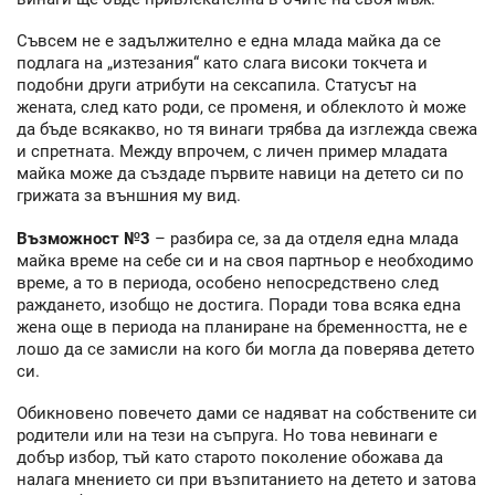
Съвсем не е задължително е една млада майка да се
подлага на „изтезания“ като слага високи токчета и
подобни други атрибути на сексапила. Статусът на
жената, след като роди, се променя, и облеклото ѝ може
да бъде всякакво, но тя винаги трябва да изглежда свежа
и спретната. Между впрочем, с личен пример младата
майка може да създаде първите навици на детето си по
грижата за външния му вид.
Възможност №3
– разбира се, за да отделя една млада
майка време на себе си и на своя партньор е необходимо
време, а то в периода, особено непосредствено след
раждането, изобщо не достига. Поради това всяка една
жена още в периода на планиране на бременността, не е
лошо да се замисли на кого би могла да поверява детето
си.
Обикновено повечето дами се надяват на собствените си
родители или на тези на съпруга. Но това невинаги е
добър избор, тъй като старото поколение обожава да
налага мнението си при възпитанието на детето и затова