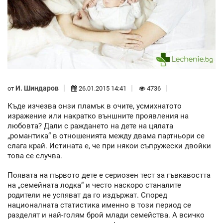
И. Шиндаров
от
26.01.2015 14:41
4736
Къде изчезва онзи пламък в очите, усмихнатото
изражение или накратко външните проявления на
любовта? Дали с раждането на дете на цялата
„романтика“ в отношенията между двама партньори се
слага край. Истината е, че при някои съпружески двойки
това се случва.
Появата на първото дете е сериозен тест за гъвкавостта
на „семейната лодка“ и често наскоро станалите
родители не успяват да го издържат. Според
националната статистика именно в този период се
разделят и най-голям брой млади семейства. А всичко