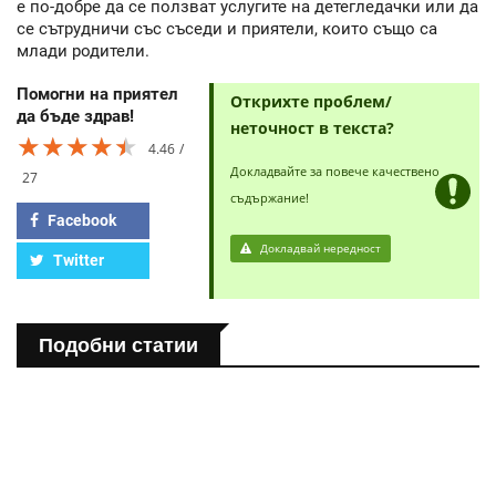
е по-добре да се ползват услугите на детегледачки или да
се сътрудничи със съседи и приятели, които също са
млади родители.
Помогни на приятел
Открихте проблем/
да бъде здрав!
неточност в текста?
★★★★★
★★★★★
★★★★★
4.46
Докладвайте за повече качествено
27
съдържание!
Facebook
Докладвай нередност
Twitter
Подобни статии
ПОЛЕЗНО