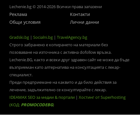
Lechenie.bg © 2014-2026 Всички права запазени
Реклама
Контакти
Общи условия
Лични данни
Gradski.bg
|
Socialni.bg
|
TravelAgency.bg
Строго забранено е копирането на материали без
позоваване на източника с активна dofollow връзка.
Lechenie.BG, както и всеки друг здравен сайт не може да бъде
възприеман като алтернатива на консултацията с лекар-
специалист.
Преди предприемане на каквито и да било действия за
лечение, задължително се консултирайте с лекар.
IDEAMAX SEO за медии & портали
|
Хостинг от Superhosting
(КОД:
PROMOCODEBG
)