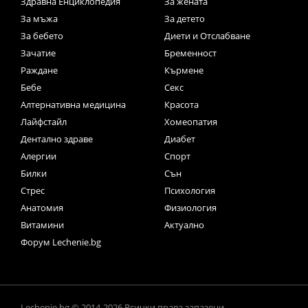
Здравна Енциклопедия
За жената
За мъжа
За детето
За бебето
Диети и Отслабване
Зачатие
Бременност
Раждане
Кърмене
Бебе
Секс
Алтернативна медицина
Красота
Лайфстайл
Хомеопатия
Дентално здраве
Диабет
Алергии
Спорт
Билки
Сън
Стрес
Психология
Анатомия
Физиология
Витамини
Актуално
Форум Lechenie.bg
Lechenie.bg © 2014-2026 Всички права запазени