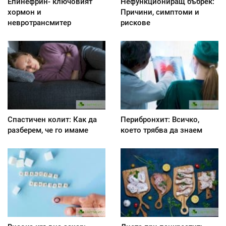
Епинефрин- ключовият
Нефункциониращ бъбрек:
хормон и
Причини, симптоми и
невротрансмитер
рискове
Спастичен колит: Как да
Перибронхит: Всичко,
разберем, че го имаме
което трябва да знаем