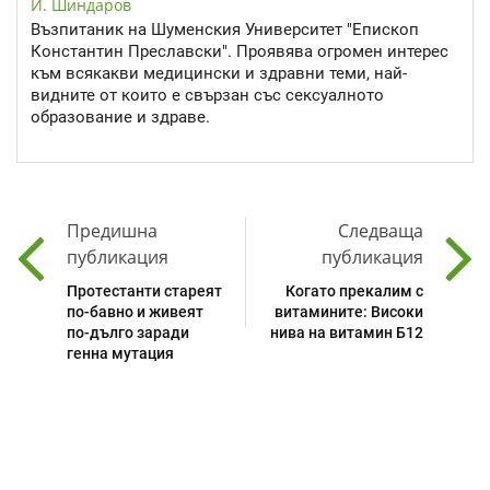
И. Шиндаров
Възпитаник на Шуменския Университет "Епископ
Константин Преславски". Проявява огромен интерес
към всякакви медицински и здравни теми, най-
видните от които е свързан със сексуалното
образование и здраве.
Предишна
Следваща
публикация
публикация
Протестанти стареят
Когато прекалим с
по-бавно и живеят
витамините: Високи
по-дълго заради
нива на витамин Б12
генна мутация