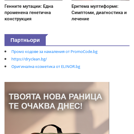
Генните мутации: Една
Еритема мултиформе:
променена генетична
Симптоми, диагностика и
конструкция
лечение
Партньори
Промо кодове за намаления от PromoCode.bg
https://dryclean.bg/
Оригинална козметика от ELINOR.bg