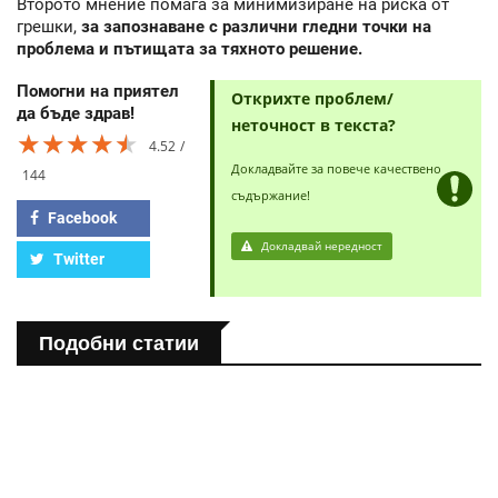
Второто мнение помага за минимизиране на риска от
грешки,
за запознаване с различни гледни точки на
проблема и пътищата за тяхното решение.
Помогни на приятел
Открихте проблем/
да бъде здрав!
неточност в текста?
★★★★★
★★★★★
★★★★★
4.52
Докладвайте за повече качествено
144
съдържание!
Facebook
Докладвай нередност
Twitter
Подобни статии
ПОЛЕЗНО