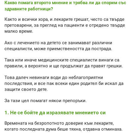
Какво помага второто мнение и трябва ли да спорим със
здравните работници?
Както и всички хора, и лекарите грешат, често са твърде
претоварени, за преглед на пациенти е отредено твърде
малко време.
Ако с лечението на детето се занимават различни
специалисти, може приемствеността да пострада.
Така или иначе медицинските специалисти винаги са
правили, а вероятно и ще продължат да правят грешки.
Това далеч невинаги води до неблагоприятни
последствия, и все пак всеки един родител би искал да
защити своето дете.
За тази цел помагат някои препоръки.
1. Не се бойте да изразявате мнението си
Времената на безропотното доверие към лекарите,
когато последната дума беше тяхна, отдавна отминаха.