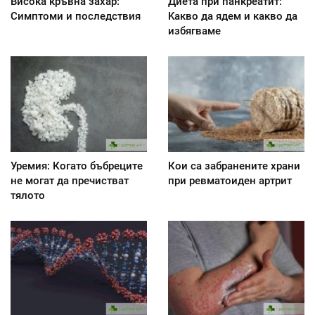
Висока кръвна захар:
Диета при панкреатит:
Симптоми и последствия
Kакво да ядем и какво да
избягваме
Уремия: Когато бъбреците
Кои са забранените храни
не могат да пречистват
при ревматоиден артрит
тялото