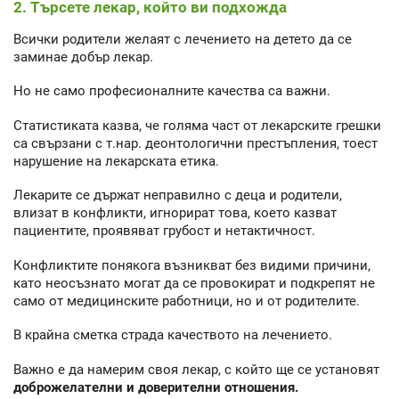
2. Търсете лекар, който ви подхожда
Всички родители желаят с лечението на детето да се
заминае добър лекар.
Но не само професионалните качества са важни.
Статистиката казва, че голяма част от лекарските грешки
са свързани с т.нар. деонтологични престъпления, тоест
нарушение на лекарската етика.
Лекарите се държат неправилно с деца и родители,
влизат в конфликти, игнорират това, което казват
пациентите, проявяват грубост и нетактичност.
Конфликтите понякога възникват без видими причини,
като неосъзнато могат да се провокират и подкрепят не
само от медицинските работници, но и от родителите.
В крайна сметка страда качеството на лечението.
Важно е да намерим своя лекар, с който ще се установят
доброжелателни и доверителни отношения.