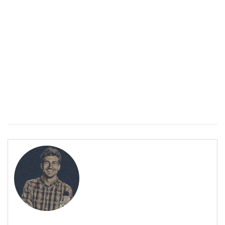
ПОЛЕЗНО
Спастичен колит: Как да разберем, че го имаме