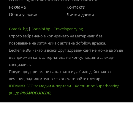
Реклама
Контакти
Общи условия
Лични данни
Gradski.bg
|
Socialni.bg
|
TravelAgency.bg
Строго забранено е копирането на материали без
позоваване на източника с активна dofollow връзка.
Lechenie.BG, както и всеки друг здравен сайт не може да бъде
възприеман като алтернатива на консултацията с лекар-
специалист.
Преди предприемане на каквито и да било действия за
лечение, задължително се консултирайте с лекар.
IDEAMAX SEO за медии & портали
|
Хостинг от Superhosting
(КОД:
PROMOCODEBG
)