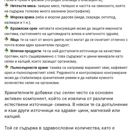
Нетлъсти меса-
заешко месо, телешко и частта на свинското, която
не съдържа толкова много мазнини (контрафиле);
Морска храна
- риба и морски дарове (миди, скариди, октопод,
калмари и т.н.);
Бразилски орех
- неговата консумация може да защити имунната
система, състоянието на щитовидната жлеза и клетъчното здраве;
Яйца
- те са част от много диети, като могат да се съчетаят отлично с
почти всеки един хранителен продукт;
Млечни продукти
- те са най-достъпните източници на качествен
протеин, като същевременно с това съдържат и ценни минерали като
селен и калций, които засищат организма;
Пълнозърнести храни
- такива са например вареният овес, кафявият
ориз и пълнозърнестият хляб. Редовното и контролирано консумиране
може да стабилизира хранителния режим и да набави нужното
количество селен на организма.
Хранителните добавки със селен често са основен
активен компонент, който се извлича от различни
естествени източници- семена. В някои те са допълнение
и към други източници на здраве- цинк, магнезий или
калций.
Той се съдържа в здравословни количества, като е