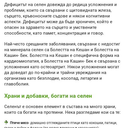
Дефицитът на селен довежда до редица усложнения и
проблеми, които са свързани с щитовидната жлеза,
сърцето, кръвоносните съдове и някои когнитивни
аспекти. Дефицитът може да бъде хроничен, който е
опасен за здравето на сърцето и умствените
способности, като памет, концентрация и говор.
Най-често срещаните заболявания, свързани с недостиг
на минерала селен са Болестта на Кешан и Болестта на
Кашин- Бек. Болестта на Кешан е специфична форма на
кардиомиопатия, а Болестта на Кашин- Бек е свързана с
усложнения като остеоартрит. Някои усложнения могат
да доведат до по-крайни и трайни увреждания на
организма като безплодие, косопад, летаргия и
главоболия.
Храни и добавки, богати на селен
Селенът е основен елемент в състава на много храни,
които са богати на протеини. Нека разгледаме кои са те:
Птиче месо
- домашно отглежданите птици като кокошки, патици,
гъски и пуйки и фазани (по-рядко влизащи в класацията);