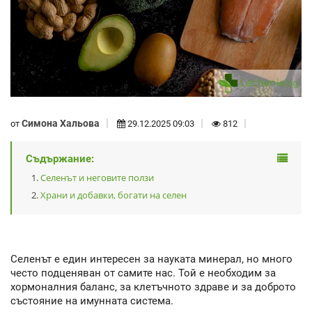
Симона Хальова
от
29.12.2025 09:03
812
Съдържание:
Селенът и неговите ползи
Храни и добавки, богати на селен
Селенът е един интересен за науката минерал, но много
често подценяван от самите нас. Той е необходим за
хормоналния баланс, за клетъчното здраве и за доброто
състояние на имунната система.