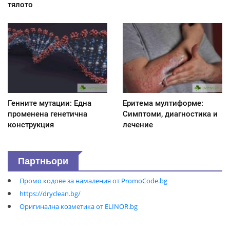
тялото
Генните мутации: Една
Еритема мултиформе:
променена генетична
Симптоми, диагностика и
конструкция
лечение
Партньори
Промо кодове за намаления от PromoCode.bg
https://dryclean.bg/
Оригинална козметика от ELINOR.bg