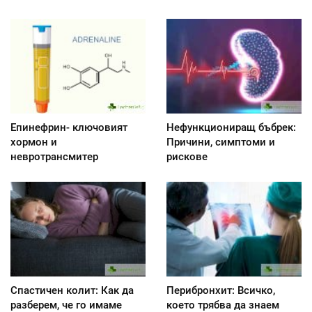
Епинефрин- ключовият
Нефункциониращ бъбрек:
хормон и
Причини, симптоми и
невротрансмитер
рискове
Спастичен колит: Как да
Перибронхит: Всичко,
разберем, че го имаме
което трябва да знаем