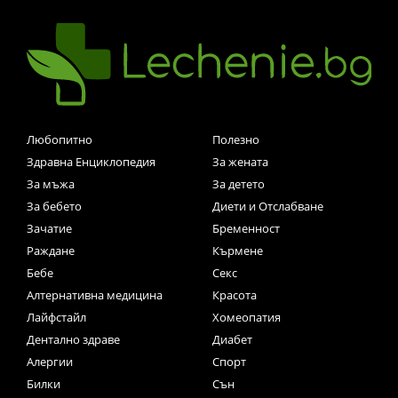
Любопитно
Полезно
Здравна Енциклопедия
За жената
За мъжа
За детето
За бебето
Диети и Отслабване
Зачатие
Бременност
Раждане
Кърмене
Бебе
Секс
Алтернативна медицина
Красота
Лайфстайл
Хомеопатия
Дентално здраве
Диабет
Алергии
Спорт
Билки
Сън