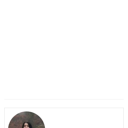
Епинефрин- ключовият хормон и невротрансмитер
ЗДРАВНА ЕНЦИКЛОПЕДИЯ
Епинефрин- ключовият хормон и невротрансмитер