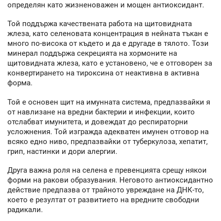
определян като жизненоважен и мощен антиоксидант.
Той поддържа качествената работа на щитовидната
жлеза, като селеновата концентрация в нейната тъкан е
много по-висока от където и да е другаде в тялото. Този
минерал поддържа секрецията на хормоните на
щитовидната жлеза, като е установено, че е отговорен за
конвертирането на тироксина от неактивна в активна
форма.
Той е основен щит на имунната система, предпазвайки я
от навлизане на вредни бактерии и инфекции, които
отслабват имунитета, и довеждат до респираторни
усложнения. Той изгражда адекватен имунен отговор на
всяко едно ниво, предпазвайки от туберкулоза, хепатит,
грип, настинки и дори алергии.
Друга важна роля на селена е превенцията срещу някои
форми на ракови образувания. Неговото антиоксидантно
действие предпазва от трайното увреждане на ДНК-то,
което е резултат от развитието на вредните свободни
радикали.