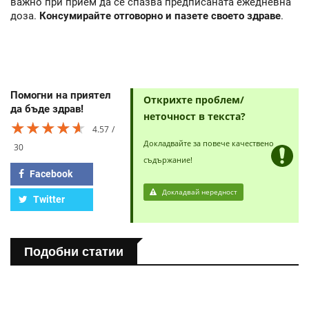
важно при прием да се спазва предписаната ежедневна
доза.
Консумирайте отговорно и пазете своето здраве
.
Помогни на приятел
Открихте проблем/
да бъде здрав!
неточност в текста?
★★★★★
★★★★★
★★★★★
4.57
Докладвайте за повече качествено
30
съдържание!
Facebook
Докладвай нередност
Twitter
Подобни статии
ЗДРАВНА ЕНЦИКЛОПЕДИЯ