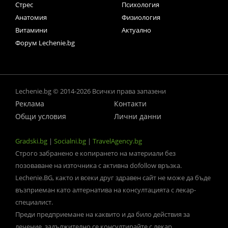
Стрес
Психология
Анатомия
Физиология
Витамини
Актуално
Форум Lechenie.bg
Lechenie.bg © 2014-2026 Всички права запазени
Реклама
Контакти
Общи условия
Лични данни
Gradski.bg
|
Socialni.bg
|
TravelAgency.bg
Строго забранено е копирането на материали без
позоваване на източника с активна dofollow връзка.
Lechenie.BG, както и всеки друг здравен сайт не може да бъде
възприеман като алтернатива на консултацията с лекар-
специалист.
Преди предприемане на каквито и да било действия за
лечение, задължително се консултирайте с лекар.