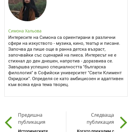
Симона Хальова
Интересите на Симона са ориентирани в различни
сфери на изкуството - музика, кино, театър и писане.
Започва да пише още в ранна детска възраст,
започвайки със сценарий на пиеса. Интересът не е
стихнал до ден днешен, напротив - доразвива се.
Завършва успешно специалността "българска
филология" в Софийски университет "Свети Климент
Охридски". Определя се като амбициозен и адаптивен
към всяка една тема творец.
Предишна
Следваща
публикация
публикация
Историческите
Когато прекалим с