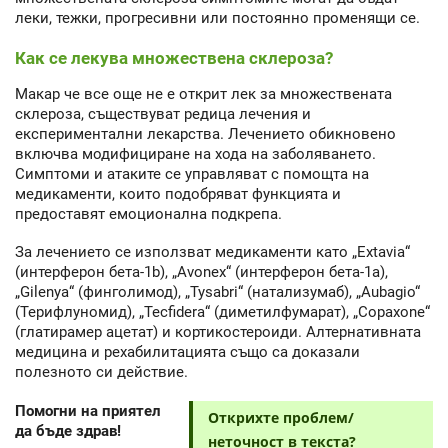
леки, тежки, прогресивни или постоянно променящи се.
Как се лекува множествена склероза?
Макар че все още не е открит лек за множествената
склероза, съществуват редица лечения и
експериментални лекарства. Лечението обикновено
включва модифициране на хода на заболяването.
Симптоми и атаките се управляват с помощта на
медикаменти, които подобряват функцията и
предоставят емоционална подкрепа.
За лечението се използват медикаменти като „Extavia“
(интерферон бета-1b), „Avonex“ (интерферон бета-1а),
„Gilenya“ (финголимод), „Tysabri“ (натализумаб), „Aubagio“
(Терифлуномид), „Tecfidera“ (диметилфумарат), „Copaxone“
(глатирамер ацетат) и кортикостероиди. Алтернативната
медицина и рехабилитацията също са доказали
полезното си действие.
Помогни на приятел
Открихте проблем/
да бъде здрав!
неточност в текста?