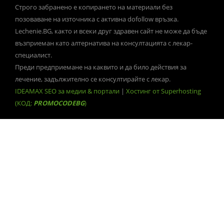
Строго забранено е копирането на материали без
позоваване на източника с активна dofollow връзка.
Lechenie.BG, както и всеки друг здравен сайт не може да бъде
възприеман като алтернатива на консултацията с лекар-
специалист.
Преди предприемане на каквито и да било действия за
лечение, задължително се консултирайте с лекар.
IDEAMAX SEO за медии & портали
|
Хостинг от Superhosting
(КОД:
PROMOCODEBG
)