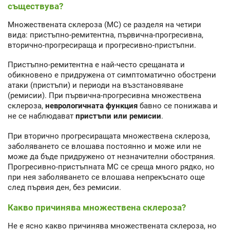
съществува?
Множествената склероза (МС) се разделя на четири
вида: пристъпно-ремитентна, първична-прогресивна,
вторично-прогресираща и прогресивно-пристъпни.
Пристъпно-ремитентна е най-често срещаната и
обикновено е придружена от симптоматично обострени
атаки (пристъпи) и периоди на възстановяване
(ремисии). При първична-прогресивна множествена
склероза,
неврологичната функция
бавно се понижава и
не се наблюдават
пристъпи или ремисии
.
При вторично прогресиращата множествена склероза,
заболяването се влошава постоянно и може или не
може да бъде придружено от незначителни обостряния.
Прогресивно-пристъпната МС се среща много рядко, но
при нея заболяването се влошава непрекъснато още
след първия ден, без ремисии.
Какво причинява множествена склероза?
Не е ясно какво причинява множествената склероза, но