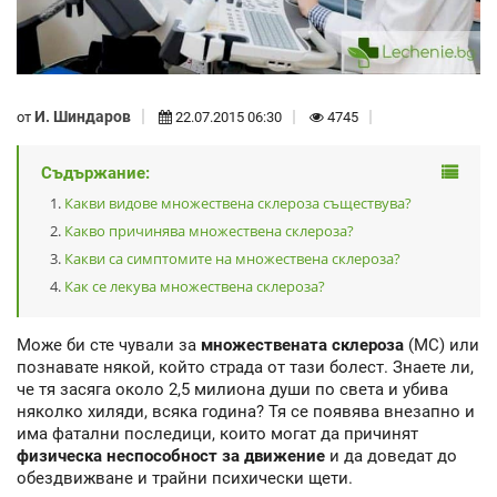
И. Шиндаров
от
22.07.2015 06:30
4745
Съдържание:
Какви видове множествена склероза съществува?
Какво причинява множествена склероза?
Какви са симптомите на множествена склероза?
Как се лекува множествена склероза?
Може би сте чували за
множествената склероза
(МС) или
познавате някой, който страда от тази болест. Знаете ли,
че тя засяга около 2,5 милиона души по света и убива
няколко хиляди, всяка година? Тя се появява внезапно и
има фатални последици, които могат да причинят
физическа неспособност за движение
и да доведат до
обездвижване и трайни психически щети.