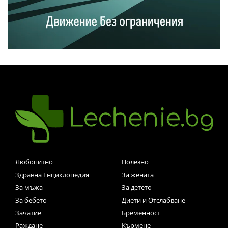
Любопитно
Полезно
Здравна Енциклопедия
За жената
За мъжа
За детето
За бебето
Диети и Отслабване
Зачатие
Бременност
Раждане
Кърмене