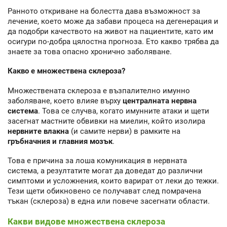
Ранното откриване на болестта дава възможност за
лечение, което може да забави процеса на дегенерация и
да подобри качеството на живот на пациентите, като им
осигури по-добра цялостна прогноза. Ето какво трябва да
знаете за това опасно хронично заболяване.
Какво е множествена склероза?
Множествената склероза е възпалително имунно
заболяване, което влияе върху
централната нервна
система
. Това се случва, когато имунните атаки и щети
засегнат мастните обвивки на миелин, който изолира
нервните влакна
(и самите нерви) в рамките на
гръбначния и главния мозък
.
Това е причина за лоша комуникация в нервната
система, а резултатите могат да доведат до различни
симптоми и усложнения, които варират от леки до тежки.
Тези щети обикновено се получават след помрачена
тъкан (склероза) в една или повече засегнати области.
Какви видове множествена склероза