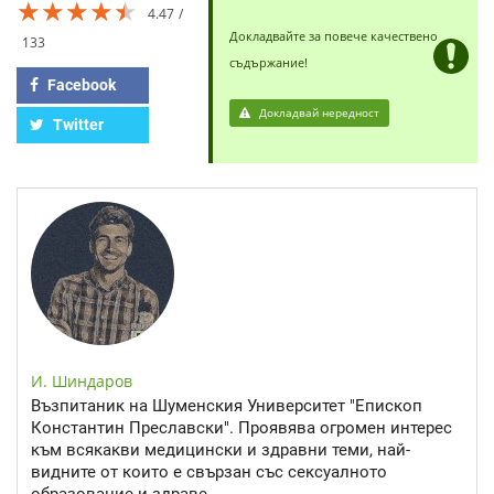
★★★★★
★★★★★
★★★★★
4.47
Докладвайте за повече качествено
133
съдържание!
Facebook
Докладвай нередност
Twitter
И. Шиндаров
Възпитаник на Шуменския Университет "Епископ
Константин Преславски". Проявява огромен интерес
към всякакви медицински и здравни теми, най-
видните от които е свързан със сексуалното
образование и здраве.