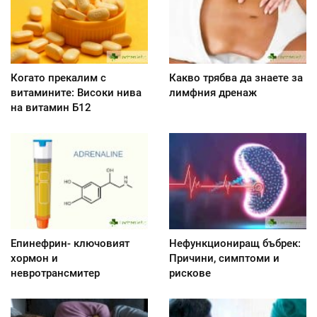
Когато прекалим с
Какво трябва да знаете за
витамините: Високи нива
лимфния дренаж
на витамин Б12
Епинефрин- ключовият
Нефункциониращ бъбрек:
хормон и
Причини, симптоми и
невротрансмитер
рискове