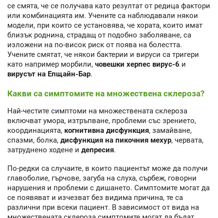
се смята, че се получава като резултат от редица фактори
или комбинацията им. Учените са наблюдавали някои
модели, при които се установява, че хората, които имат
близък роднина, страдащ от подобно заболяване, са
изложени на по-висок риск от поява на болестта.
Учените смятат, че някои бактерии и вируси са тригери
като например морбили,
човешки херпес вирус-6
и
вирусът на Епщайн-Бар
.
Какви са симптомите на множествена склероза?
Най-честите симптоми на множествената склероза
включват умора, изтръпване, проблеми със зрението,
координацията,
когнитивна дисфункция
, замайване,
спазми, болка,
дисфункция на пикочния мехур
, червата,
затруднено ходене и
депресия
.
По-редки са случаите, в които пациентът може да получи
главоболие, гърчове, загуба на слуха, сърбеж, говорни
нарушения и проблеми с дишането. Симптомите могат да
се появяват и изчезват без видима причина, те са
различни при всеки пациент. В зависимост от вида на
множествената склероза симптомите могат да бъдат