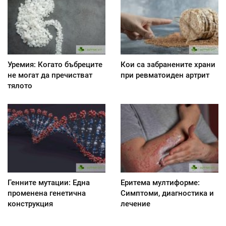
Уремия: Когато бъбреците
Кои са забранените храни
не могат да пречистват
при ревматоиден артрит
тялото
Генните мутации: Една
Еритема мултиформе:
променена генетична
Симптоми, диагностика и
конструкция
лечение