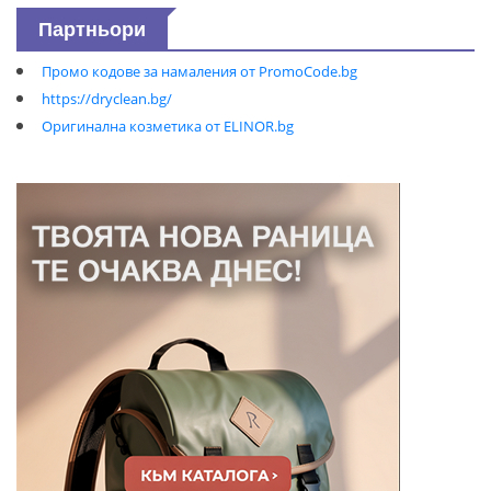
Партньори
Промо кодове за намаления от PromoCode.bg
https://dryclean.bg/
Оригинална козметика от ELINOR.bg