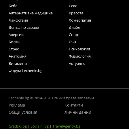
Бебе
Секс
Алтернативна медицина
Красота
Лайфстайл
Хомеопатия
Дентално здраве
Диабет
Алергии
Спорт
Билки
Сън
Стрес
Психология
Анатомия
Физиология
Витамини
Актуално
Форум Lechenie.bg
Lechenie.bg © 2014-2026 Всички права запазени
Реклама
Контакти
Общи условия
Лични данни
Gradski.bg
|
Socialni.bg
|
TravelAgency.bg