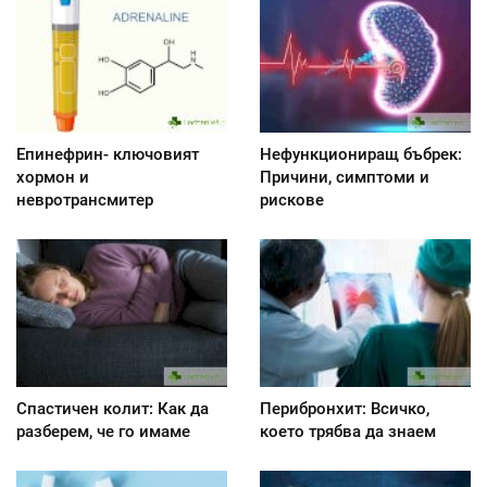
Епинефрин- ключовият
Нефункциониращ бъбрек:
хормон и
Причини, симптоми и
невротрансмитер
рискове
Спастичен колит: Как да
Перибронхит: Всичко,
разберем, че го имаме
което трябва да знаем