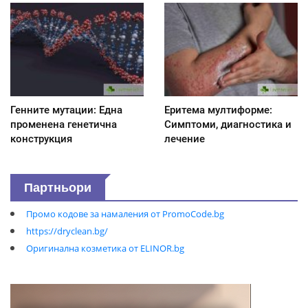
Генните мутации: Една
Еритема мултиформе:
променена генетична
Симптоми, диагностика и
конструкция
лечение
Партньори
Промо кодове за намаления от PromoCode.bg
https://dryclean.bg/
Оригинална козметика от ELINOR.bg