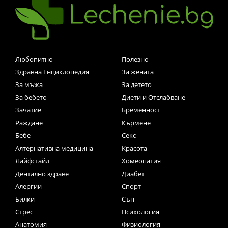
Любопитно
Полезно
Здравна Енциклопедия
За жената
За мъжа
За детето
За бебето
Диети и Отслабване
Зачатие
Бременност
Раждане
Кърмене
Бебе
Секс
Алтернативна медицина
Красота
Лайфстайл
Хомеопатия
Дентално здраве
Диабет
Алергии
Спорт
Билки
Сън
Стрес
Психология
Анатомия
Физиология