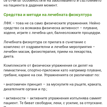
се отчитат особеностите на заболяването и състоянието
на пациента в дадения момент.
Средства и методи на лечебната физкултура
ЛФК – това не са само физическите упражнения. Нейно
средство са всякаква физическа активност – плуване,
ходене, игрите с лечебна цел, балнеоложките процедури.
Лечебната физкултура се прилага в съчетание с
комплекс от оздравителни и лечебни мероприятия –
лечебен масаж, физиотерапия, прием на лекарства,
диета.
Комплексите от физически упражнения се делят на
гимнастични, спортно-приложни като например плуване,
гребане, каране на ски. Упражненията се различават по:
• анатомичен принцип – за мускулите на ръцете, краката,
дихателните органи и пр.;
• активности – активните упражнения изпълнява самият
пациент. Те биват свободни, леки, с усилие, за отпускане.