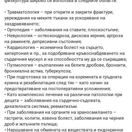
физкултура широко се използва в следните области:
• Травматология – при открити и закрити фрактури,
увреждания на меките тъкани за ускоряване на
заздравяването;
• Ортопедия – заболявания на ставите, плоскостъпие;
• Неврология – остеохондроза, дискова херния, артроза
на раменете, депресивни състояния;
• Кардиология – исхемична болест на сърцето,
хипертония и пр., за подобряване кръвоснабдяването на
сърдечния мускул и на способността му да се съкращава;
• Пулмология – възпаление на белите дробове, бронхити,
бронхиална астма, туберкулоза;
• При подготовка за операции на коремната и гръдната
кухина и рехабилитация след тях – като начин за
предотвратяване на постоперативни усложнения;
• Като комплексно лечение на различни патологии при
децата – заболявания на сърдечно-съдовата,
дихателната система, ревматизъм.
• При заболявания на органите на храносмилането –
гастрити, колити, язвена болест, заболявания на черния
дроб и жлъчните пътища;
• Нарушаване на обмяната на веществата и ендокринни