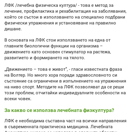
ЛФК /лечебна физическа култура/ - това е метод за
лечение, профилактика и рехабилитация на заболявания,
който се състои в използването на специално подбрани
физически упражнения и установяване на правилно
дишане.
В основата на ЛФК стои използването на една от
главните биологични функции на организма –
движението като основен стимулатор на растежа,
развитието и формирането на тялото.
„Движението – това е живот“, - гласи известната фраза
на Волтер. Но много хора поради здравословното си
състояние са ограничени в изпълнението на упражнения
на ниво спорт. Методите на ЛФК позволяват да се реши
този проблем, отчитайки индивидуалните особености на
всеки човек.
За какво се използва лечебната физкултура?
ЛФК е необходима съставна част на всички направления
в съвременната практическа медицина. Лечебната