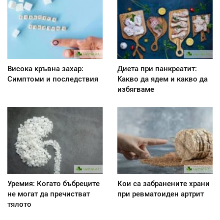
Висока кръвна захар:
Диета при панкреатит:
Симптоми и последствия
Kакво да ядем и какво да
избягваме
Уремия: Когато бъбреците
Кои са забранените храни
не могат да пречистват
при ревматоиден артрит
тялото