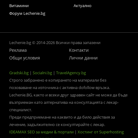
Витамини
Актуално
Форум Lechenie.bg
Lechenie.bg © 2014-2026 Всички права запазени
Реклама
Контакти
Общи условия
Лични данни
Gradski.bg
|
Socialni.bg
|
TravelAgency.bg
Строго забранено е копирането на материали без
позоваване на източника с активна dofollow връзка.
Lechenie.BG, както и всеки друг здравен сайт не може да бъде
възприеман като алтернатива на консултацията с лекар-
специалист.
Преди предприемане на каквито и да било действия за
лечение, задължително се консултирайте с лекар.
IDEAMAX SEO за медии & портали
|
Хостинг от Superhosting