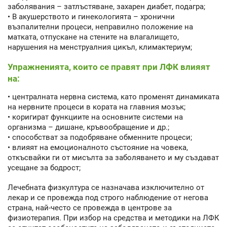
заболявания – затлъстяване, захарен диабет, подагра;
• В акушерството и гинекологията – хронични
възпалителни процеси, неправилно положение на
матката, отпускане на стените на влагалището,
нарушения на менструалния цикъл, климактериум;
Упражненията, които се правят при ЛФК влияят
на:
• централната нервна система, като променят динамиката
на нервните процеси в кората на главния мозък;
• коригират функциите на основните системи на
организма – дишане, кръвообращение и др.;
• способстват за подобряване обменните процеси;
• влияят на емоционалното състояние на човека,
откъсвайки ги от мисълта за заболяването и му създават
усещане за бодрост;
Лечебната физкултура се назначава изключително от
лекар и се провежда под строго наблюдение от негова
страна, най-често се провежда в центрове за
физиотерапия. При избор на средства и методики на ЛФК