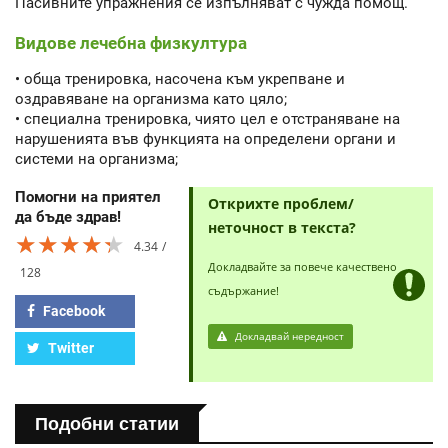
Пасивните упражнения се изпълняват с чужда помощ.
Видове лечебна физкултура
• обща тренировка, насочена към укрепване и
оздравяване на организма като цяло;
• специална тренировка, чиято цел е отстраняване на
нарушенията във функцията на определени органи и
системи на организма;
Помогни на приятел
Открихте проблем/
да бъде здрав!
неточност в текста?
★★★★★
★★★★★
★★★★★
4.34
Докладвайте за повече качествено
128
съдържание!
Facebook
Докладвай нередност
Twitter
Подобни статии