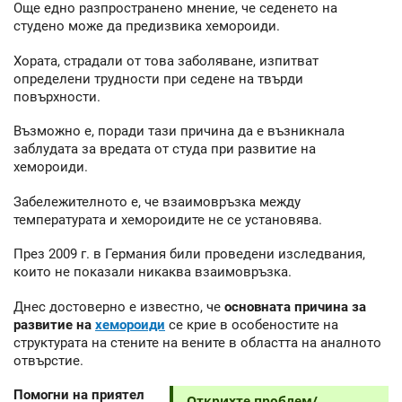
Още едно разпространено мнение, че седенето на
студено може да предизвика хемороиди.
Хората, страдали от това заболяване, изпитват
определени трудности при седене на твърди
повърхности.
Възможно е, поради тази причина да е възникнала
заблудата за вредата от студа при развитие на
хемороиди.
Забележителното е, че взаимовръзка между
температурата и хемороидите не се установява.
През 2009 г. в Германия били проведени изследвания,
които не показали никаква взаимовръзка.
Днес достоверно е известно, че
основната причина за
развитие на
хемороиди
се крие в особеностите на
структурата на стените на вените в областта на аналното
отвърстие.
Помогни на приятел
Открихте проблем/