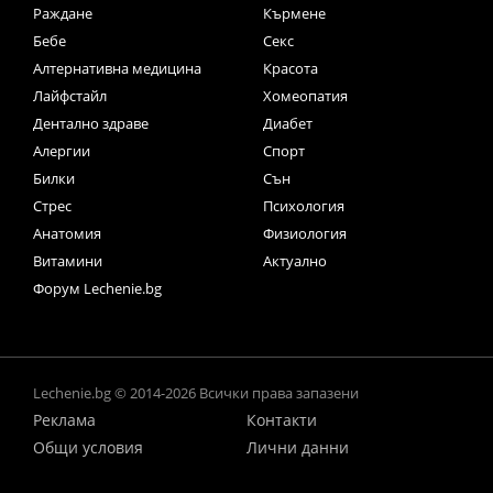
Раждане
Кърмене
Бебе
Секс
Алтернативна медицина
Красота
Лайфстайл
Хомеопатия
Дентално здраве
Диабет
Алергии
Спорт
Билки
Сън
Стрес
Психология
Анатомия
Физиология
Витамини
Актуално
Форум Lechenie.bg
Lechenie.bg © 2014-2026 Всички права запазени
Реклама
Контакти
Общи условия
Лични данни