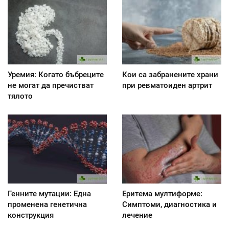
Уремия: Когато бъбреците
Кои са забранените храни
не могат да пречистват
при ревматоиден артрит
тялото
Генните мутации: Една
Еритема мултиформе:
променена генетична
Симптоми, диагностика и
конструкция
лечение