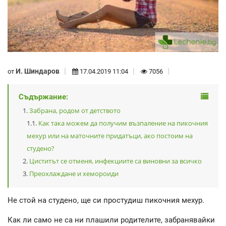
И. Шиндаров
от
17.04.2019 11:04
7056
Съдържание:
Забрана, родом от детството
Как така можем да получим възпаление на пикочния
мехур или на маточните придатъци, ако постоим на
студено?
Циститът се отменя, инфекциите са виновни за всичко
Преохлаждане и хемороиди
Не стой на студено, ще си простудиш пикочния мехур.
Как ли само не са ни плашили родителите, забранявайки