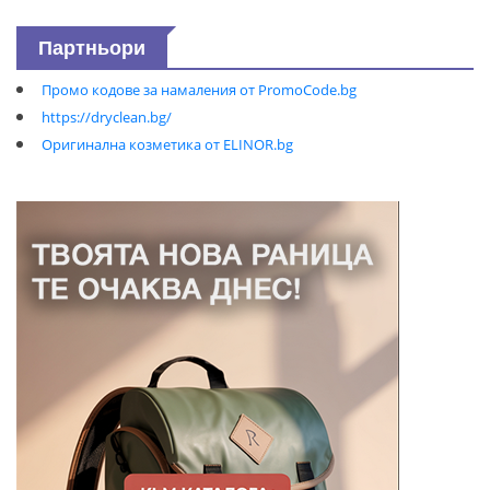
Партньори
Промо кодове за намаления от PromoCode.bg
https://dryclean.bg/
Оригинална козметика от ELINOR.bg