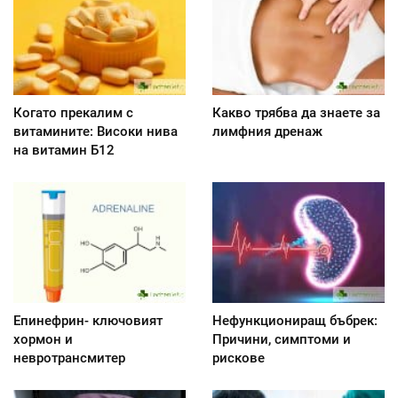
Когато прекалим с
Какво трябва да знаете за
витамините: Високи нива
лимфния дренаж
на витамин Б12
Епинефрин- ключовият
Нефункциониращ бъбрек:
хормон и
Причини, симптоми и
невротрансмитер
рискове