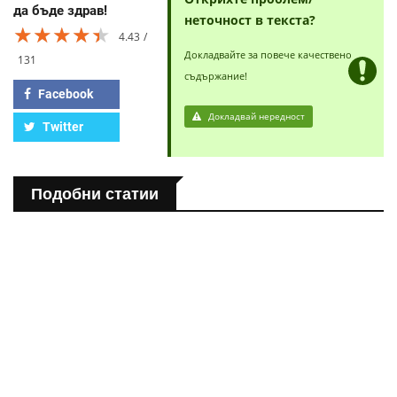
да бъде здрав!
неточност в текста?
★★★★★
★★★★★
★★★★★
4.43
Докладвайте за повече качествено
131
съдържание!
Facebook
Докладвай нередност
Twitter
Подобни статии
ПОЛЕЗНО