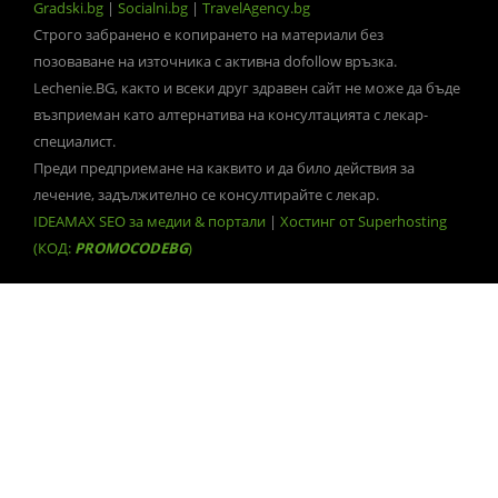
Gradski.bg
|
Socialni.bg
|
TravelAgency.bg
Строго забранено е копирането на материали без
позоваване на източника с активна dofollow връзка.
Lechenie.BG, както и всеки друг здравен сайт не може да бъде
възприеман като алтернатива на консултацията с лекар-
специалист.
Преди предприемане на каквито и да било действия за
лечение, задължително се консултирайте с лекар.
IDEAMAX SEO за медии & портали
|
Хостинг от Superhosting
(КОД:
PROMOCODEBG
)