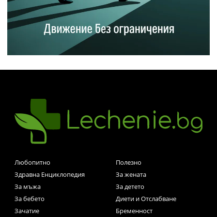
Любопитно
Полезно
Здравна Енциклопедия
За жената
За мъжа
За детето
За бебето
Диети и Отслабване
Зачатие
Бременност