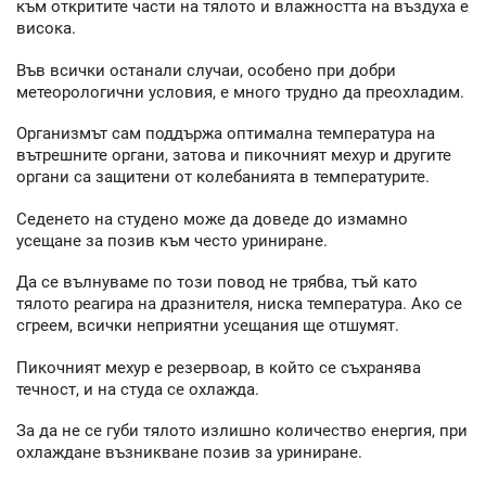
към откритите части на тялото и влажността на въздуха е
висока.
Във всички останали случаи, особено при добри
метеорологични условия, е много трудно да преохладим.
Организмът сам поддържа оптимална температура на
вътрешните органи, затова и пикочният мехур и другите
органи са защитени от колебанията в температурите.
Седенето на студено може да доведе до измамно
усещане за позив към често уриниране.
Да се вълнуваме по този повод не трябва, тъй като
тялото реагира на дразнителя, ниска температура. Ако се
сгреем, всички неприятни усещания ще отшумят.
Пикочният мехур е резервоар, в който се съхранява
течност, и на студа се охлажда.
За да не се губи тялото излишно количество енергия, при
охлаждане възникване позив за уриниране.