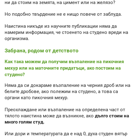
ни да стоим на земята, на цимент или на желязо?
Но подобно твърдение не е нищо повече от заблуда.
Наистина никъде из научните публикации няма да
намерим информация, че стоенето на студено вреди на
организма.
Забрана, родом от детството
Как така можем да получим възпаление на пикочния
мехур или на маточните придатъци, ако постоим на
студено?
Няма да си докараме възпаление на черния дроб или на
белите дробове, ако полежим на студено, а това са
органи като пикочния мехур.
Преохлаждане или възпаление на определена част от
тялото наистина може да възникне, ако
дълго стоим на
много голям студ.
Или дори и температурата да е над 0, духа студен вятър