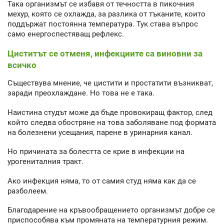
Така организмът се избавя от течността в пикочния
мехур, която се охлажда, за разлика от тъканите, които
поддържат постоянна температура. Тук става въпрос
само енергоспестяващ рефлекс.
Циститът се отменя, инфекциите са виновни за
всичко
Съществува мнение, че цистити и простатити възникват,
заради преохлаждане. Но това не е така.
Наистина студът може да бъде провокиращ фактор, след
който следва обостряне на това заболяване под формата
на болезнени усещания, парене в уринарния канал.
Но причината за болестта се крие в инфекции на
урогениталния тракт.
Ако инфекция няма, то от самия студ няма как да се
разболеем.
Благодарение на кръвообращението организмът добре се
приспособява към промяната на температурния режим.