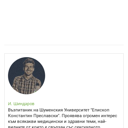
Спастичен колит: Как да разберем, че го имаме
И. Шиндаров
Възпитаник на Шуменския Университет "Епископ
Константин Преславски". Проявява огромен интерес
към всякакви медицински и здравни теми, най-
видните от които е свързан със сексуалното