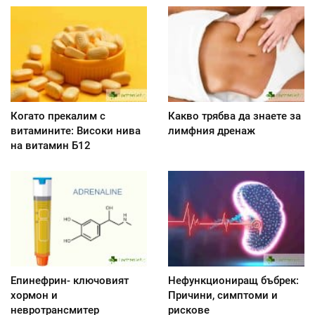
Когато прекалим с
Какво трябва да знаете за
витамините: Високи нива
лимфния дренаж
на витамин Б12
Епинефрин- ключовият
Нефункциониращ бъбрек:
хормон и
Причини, симптоми и
невротрансмитер
рискове