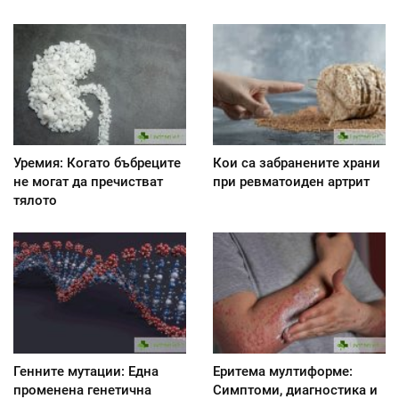
Уремия: Когато бъбреците
Кои са забранените храни
не могат да пречистват
при ревматоиден артрит
тялото
Генните мутации: Една
Еритема мултиформе:
променена генетична
Симптоми, диагностика и