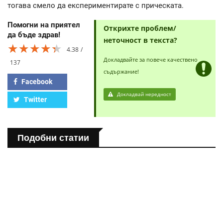
тогава смело да експериментирате с прическата.
Помогни на приятел
Открихте проблем/
да бъде здрав!
неточност в текста?
★★★★★
★★★★★
★★★★★
4.38
Докладвайте за повече качествено
137
съдържание!
Facebook
Докладвай нередност
Twitter
Подобни статии
ПОЛЕЗНО