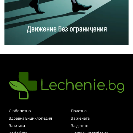
Любопитно
Полезно
Здравна Енциклопедия
За жената
За мъжа
За детето
За бебето
Диети и Отслабване