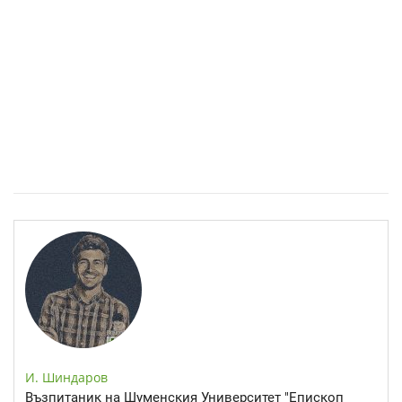
Спастичен колит: Как да разберем, че го имаме
И. Шиндаров
Възпитаник на Шуменския Университет "Епископ