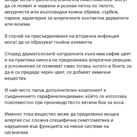
да се появят и червени и розови петна по тялото,
мехурчести или възловидни кожни обриви, сърбеж,
парене, характерни за алергичните контактни дерматити
или екземи.
В случай на присъединяване на вторична инфекция
могат да се образуват гнойни елементи.
Според дерматолозите натуралната къна има кафяв цвят
и на практика никога не предизвиква алергични реакции,
а усложнения се появяват само тогава, когато в боята, за
да ѝ се придаде черен цвят, се добавят химични
вещества.
И най-често такъв допълнителен компонент е
съединението парафинелендиамин, който се използва
повсеместно при производството евтини бои за коса.
Именно това вещество може да предизвика мощна
алергия със сложна специфична симптоматика и
нарушения във функцията на някои системи на
организма.