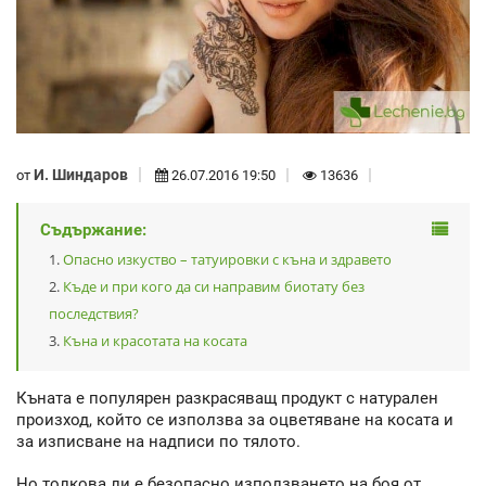
И. Шиндаров
от
26.07.2016 19:50
13636
Съдържание:
Опасно изкуство – татуировки с къна и здравето
Къде и при кого да си направим биотату без
последствия?
Къна и красотата на косата
Къната е популярен разкрасяващ продукт с натурален
произход, който се използва за оцветяване на косата и
за изписване на надписи по тялото.
Но толкова ли е безопасно използването на боя от