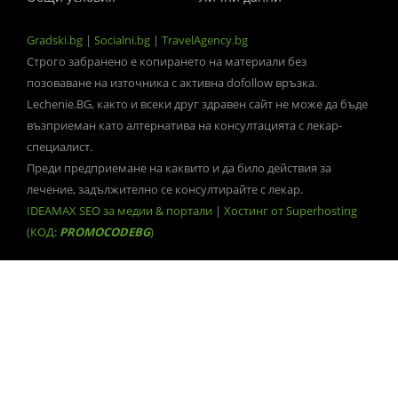
Gradski.bg
|
Socialni.bg
|
TravelAgency.bg
Строго забранено е копирането на материали без
позоваване на източника с активна dofollow връзка.
Lechenie.BG, както и всеки друг здравен сайт не може да бъде
възприеман като алтернатива на консултацията с лекар-
специалист.
Преди предприемане на каквито и да било действия за
лечение, задължително се консултирайте с лекар.
IDEAMAX SEO за медии & портали
|
Хостинг от Superhosting
(КОД:
PROMOCODEBG
)