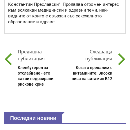
Константин Преславски". Проявява огромен интерес
към всякакви медицински и здравни теми, най-
видните от които е свързан със сексуалното
образование и здраве.
Предишна
Следваща
публикация
публикация
Кленбутерол за
Когато прекалим с
отслабване - ето
витамините: Високи
какви недозирани
нива на витамин Б12
рискове крие
Последни новини