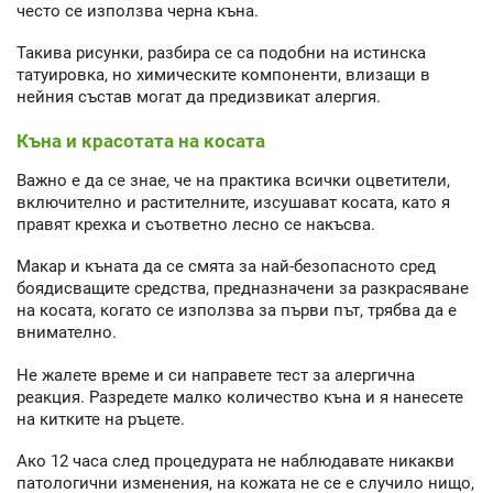
често се използва черна къна.
Такива рисунки, разбира се са подобни на истинска
татуировка, но химическите компоненти, влизащи в
нейния състав могат да предизвикат алергия.
Къна и красотата на косата
Важно е да се знае, че на практика всички оцветители,
включително и растителните, изсушават косата, като я
правят крехка и съответно лесно се накъсва.
Макар и къната да се смята за най-безопасното сред
боядисващите средства, предназначени за разкрасяване
на косата, когато се използва за първи път, трябва да е
внимателно.
Не жалете време и си направете тест за алергична
реакция. Разредете малко количество къна и я нанесете
на китките на ръцете.
Ако 12 часа след процедурата не наблюдавате никакви
патологични изменения, на кожата не се е случило нищо,