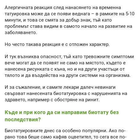
Алергичната реакция след нанасянето на временна
татуировка може да се появи веднага – в рамките на 5-10
минути, и това се смята за добър знак, тъй като
проблемът става видим в самото начало на развитие на
заболяването.
Но често такава реакция е с отложен характер.
И тук възниква опасност, тъй като тревожните симптоми
вече могат да се появят не само на мястото, където е
нанесена рисунката с къна, но и на други участъци от
тялото и да въздейства на други системи на организма.
И за съжаление, и самите лекари далеч невинаги
свързват нанесената биотатуировка с нарушенията на
здравето, например с обостряне на ринит.
Къде и при кого да си направим биотату без
последствия?
Биотатуировките днес са особено популярни. Ако по-
рано това беше само кафяв оцветител, то сега все по-