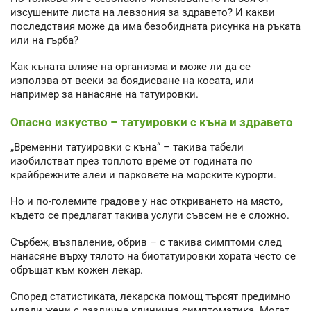
изсушените листа на левзония за здравето? И какви
последствия може да има безобидната рисунка на ръката
или на гърба?
Как къната влияе на организма и може ли да се
използва от всеки за боядисване на косата, или
например за нанасяне на татуировки.
Опасно изкуство – татуировки с къна и здравето
„Временни татуировки с къна“ – такива табели
изобилстват през топлото време от годината по
крайбрежните алеи и парковете на морските курорти.
Но и по-големите градове у нас откриването на място,
където се предлагат такива услуги съвсем не е сложно.
Сърбеж, възпаление, обрив – с такива симптоми след
нанасяне върху тялото на биотатуировки хората често се
обръщат към кожен лекар.
Според статистиката, лекарска помощ търсят предимно
млади жени с различна клинична симптоматика. Могат