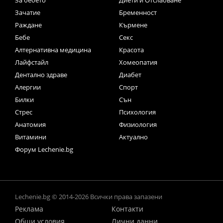
Зачатие
Бременност
Раждане
Кърмене
Бебе
Секс
Алтернативна медицина
Красота
Лайфстайл
Хомеопатия
Дентално здраве
Диабет
Алергии
Спорт
Билки
Сън
Стрес
Психология
Анатомия
Физиология
Витамини
Актуално
Форум Lechenie.bg
Lechenie.bg © 2014-2026 Всички права запазени
Реклама
Контакти
Общи условия
Лични данни