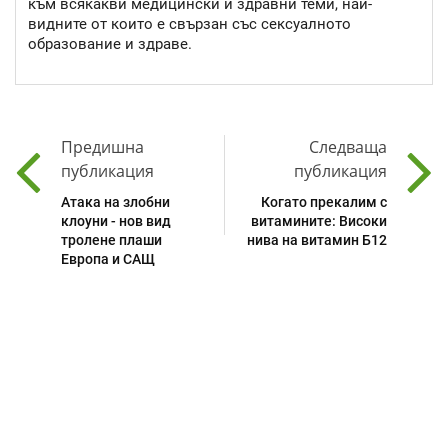
към всякакви медицински и здравни теми, най-
видните от които е свързан със сексуалното
образование и здраве.
Предишна
Следваща
публикация
публикация
Атака на злобни
Когато прекалим с
клоуни - нов вид
витамините: Високи
тролене плаши
нива на витамин Б12
Европа и САЩ