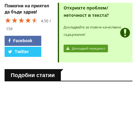
Помогни на приятел
Открихте проблем/
да бъде здрав!
неточност в текста?
★★★★★
★★★★★
★★★★★
4.50
Докладвайте за повече качествено
159
съдържание!
Facebook
Докладвай нередност
Twitter
Подобни статии
ПОЛЕЗНО