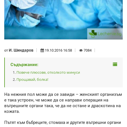
И. Шиндаров
от
19.10.2016 16:58
7084
Съдържание:
Повече плюсове, отколкото минуси
Прощавай, болка!
На нежния пол може да се завиди – женският организъм
е така устроен, че може да се направи операция на
вътрешните органи така, че да не остане и драскотина на
кожата.
Пътят към бъбреците, стомаха и другите вътрешни органи