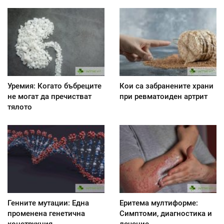
Уремия: Когато бъбреците
Кои са забранените храни
не могат да пречистват
при ревматоиден артрит
тялото
Генните мутации: Една
Еритема мултиформе:
променена генетична
Симптоми, диагностика и
конструкция
лечение