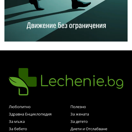
Любопитно
Полезно
Здравна Енциклопедия
За жената
За мъжа
За детето
За бебето
Диети и Отслабване