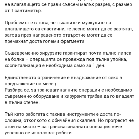
на влагалището се прави съвсем малък разрез, с размер
от 1 сантиметър.
Проблемът е в това, че тъканите и мускулите на
влагалището са еластични, те лесно могат да се разтягат,
затова през направеното отвърстие могат да се
премахнат доста големи фрагменти.
Същевременно хирурзите гарантират почти пълно липса
на болка – операцията се провежда под пълна упойка,
хоспитализация е необходима само за 1 ден.
Единственото ограничение е въздържание от секс в
продължение на месец.
Разбира се, за трансвагиналните операции е необходимо
съвременно оборудване и хирурзите трябва да го владеят
в пълна степен.
Тъй като работата с такива инструменти е доста по-
сложна, отколкото с обичайния скалпел. Но прогресът не
стои на място – за трансвагиналната операция вече
успешно се използват роботи.