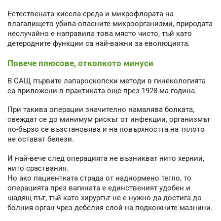
Естествената кисела среда и микрофлората на
влагалището убива опасните микроорганизми, природата
неслучайно е направила това място чисто, тъй като
детеродните функции са най-важни за еволюцията.
Повече плюсове, отколкото минуси
В САЩ първите лапароскопски методи в гинекологията
са приложени в практиката още през 1928-ма година.
При такива операции значително намалява болката,
свеждат се до минимум рискът от инфекции, организмът
по-бързо се възстановява и на повърхността на тялото
не остават белези.
И най-вече след операцията не възникват нито хернии,
нито сраствания.
Но ако пациентката страда от наднормено тегло, то
операцията през вагината е единственият удобен и
щадящ път, тъй като хирургът не е нужно да достига до
болния орган чрез дебелия слой на подкожните мазнини.