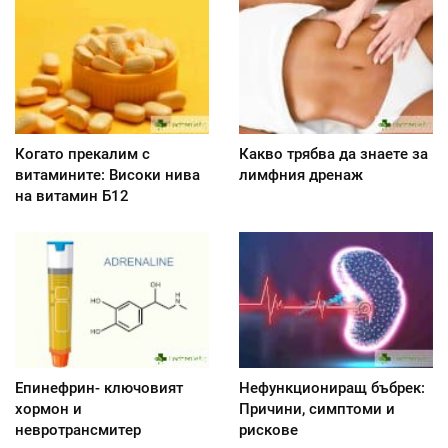
Когато прекалим с
Какво трябва да знаете за
витамините: Високи нива
лимфния дренаж
на витамин Б12
Епинефрин- ключовият
Нефункциониращ бъбрек:
хормон и
Причини, симптоми и
невротрансмитер
рискове