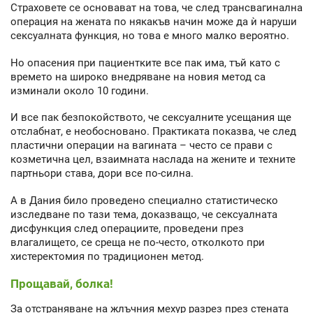
Страховете се основават на това, че след трансвагинална
операция на жената по някакъв начин може да ѝ наруши
сексуалната функция, но това е много малко вероятно.
Но опасения при пациентките все пак има, тъй като с
времето на широко внедряване на новия метод са
изминали около 10 години.
И все пак безпокойството, че сексуалните усещания ще
отслабнат, е необосновано. Практиката показва, че след
пластични операции на вагината – често се прави с
козметична цел, взаимната наслада на жените и техните
партньори става, дори все по-силна.
А в Дания било проведено специално статистическо
изследване по тази тема, доказващо, че сексуалната
дисфункция след операциите, проведени през
влагалището, се среща не по-често, отколкото при
хистеректомия по традиционен метод.
Прощавай, болка!
За отстраняване на жлъчния мехур разрез през стената