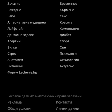
Зачатие
Бременност
Раждане
Кърмене
Бебе
Секс
Алтернативна медицина
Красота
Лайфстайл
Хомеопатия
Дентално здраве
Диабет
Алергии
Спорт
Билки
Сън
Стрес
Психология
Анатомия
Физиология
Витамини
Актуално
Форум Lechenie.bg
Lechenie.bg © 2014-2026 Всички права запазени
Реклама
Контакти
Общи условия
Лични данни