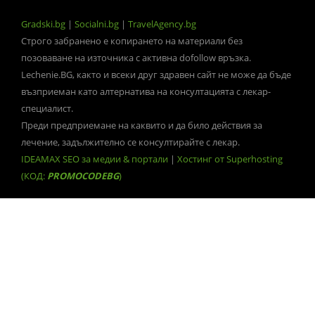
Gradski.bg
|
Socialni.bg
|
TravelAgency.bg
Строго забранено е копирането на материали без
позоваване на източника с активна dofollow връзка.
Lechenie.BG, както и всеки друг здравен сайт не може да бъде
възприеман като алтернатива на консултацията с лекар-
специалист.
Преди предприемане на каквито и да било действия за
лечение, задължително се консултирайте с лекар.
IDEAMAX SEO за медии & портали
|
Хостинг от Superhosting
(КОД:
PROMOCODEBG
)