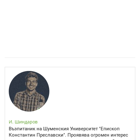
Спастичен колит: Как да разберем, че го имаме
И. Шиндаров
Възпитаник на Шуменския Университет "Епископ
Константин Преславски". Проявява огромен интерес