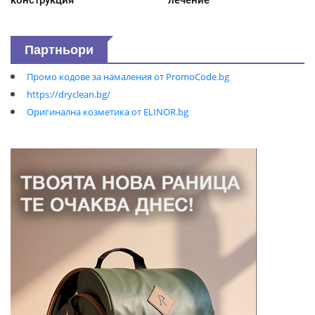
Партньори
Промо кодове за намаления от PromoCode.bg
https://dryclean.bg/
Оригинална козметика от ELINOR.bg