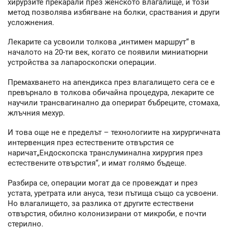
хирурзите прекарали през женското влагалище, и този
метод позволява избягване на болки, сраствания и други
усложнения.
Лекарите са усвоили толкова „интимен маршрут“ в
началото на 20-ти век, когато се появили миниатюрни
устройства за лапароскопски операции.
Премахването на апендикса през влагалището сега се е
превърнало в толкова обичайна процедура, лекарите се
научили трансвагинално да оперират бъбреците, стомаха,
жлъчния мехур.
И това още не е пределът – технологиите на хирургичната
интервенция през естествените отвърстия се
наричат„Ендоскопска транслуминална хирургия през
естествените отвърстия“, и имат голямо бъдеще.
Разбира се, операции могат да се провеждат и през
устата, уретрата или ануса, тези пътища също са усвоени.
Но влагалището, за разлика от другите естествени
отвърстия, обилно колонизирани от микроби, е почти
стерилно.