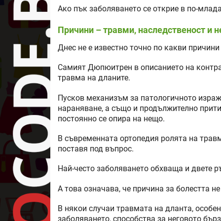
Ако пък заболяването се открие в по-млада
Причини – травми, наследственост и 
Днес не е известно точно по какви причини
Самият Дюпюитрен в описанието на контрак
травма на дланите.
Пусков механизъм за патологичното израж
нараняване, а също и продължително притис
постоянно се опира на нещо.
В съвременната ортопедия ролята на травм
поставя под въпрос.
Най-често заболяването обхваща и двете р
А това означава, че причина за болестта н
В някои случаи травмата на дланта, особе
заболяването, способства за неговото бърз