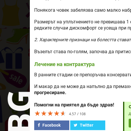
Понякога човек забелязва само малко наб
Размерът на уплътнението не превишава 1 
редките случаи дискомфорт се усеща при п
2. Характерните признаци на болестта става
Възелът става по-голям, започва да притис
Лечение на контрактура
В ранните стадии се препоръчва консерват
И макар да не може да напълно да премах
прогресиране.
Помогни на приятел да бъде здрав!
★★★★★
★★★★★
★★★★★
4.57
108
Д
Facebook
Twitter