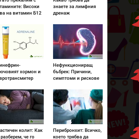
гато прекалим с
Какво трябва да
тамините: Високи
знаете за лимфния
ва на витамин Б12
дренаж
инефрин-
Нефункциониращ
ючовият хормон и
бъбрек: Причини,
вротрансмитер
симптоми и рискове
астичен колит: Как
Перибронхит: Всичко,
 разберем, че го
което трябва да