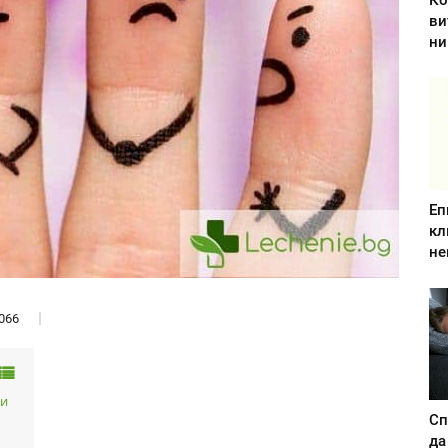
Ко
ви
ни
Еп
кл
не
066
 и
Сп
да