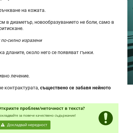
ръчкване на кожата.
см в диаметър, новообразуванието не боли, само в
ритискане.
т по-силно изразени
ка дланите, около него се появяват гънки.
ивно лечение.
не контрактурата,
съществено се забавя нейното
Открихте проблем/неточност в текста?
окладвайте за повече качествено съдържание!
Докладвай нередност