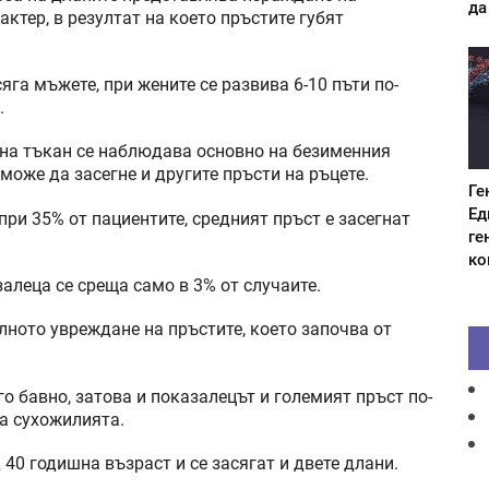
да
ктер, в резултат на което пръстите губят
яга мъжете, при жените се развива 6-10 пъти по-
.
на тъкан се наблюдава основно на безименния
може да засегне и другите пръсти на ръцете.
Ге
Ед
при 35% от пациентите, средният пръст е засегнат
ге
ко
алеца се среща само в 3% от случаите.
лното увреждане на пръстите, което започва от
о бавно, затова и показалецът и големият пръст по-
а сухожилията.
40 годишна възраст и се засягат и двете длани.