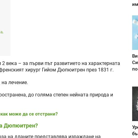
им
а,
Ви
Си
 2 века – за първи път развитието на характерната
по
 френският хирург Гийом Дюпюитрен през 1831 г.
 на лечение.
ространена, до голяма степен нейната природа и
 как може да се отстрани?
 на Дюпюитрен?
Ур
бъ
за на дланите представлява израждане на