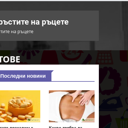
ръстите на ръцете
тите на ръцете
Последни новини