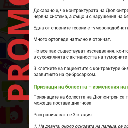
Доказано е, че контрактурата на Дюпюитре
нервна система, а също и с нарушения на б
Една от спорните теории е тумороподобнат
Много ортопеди напълно я отричат.
Но все пак съществуват изследвания, коит
в сухожилията с активността на туморните 
В клетките на пациентите с контрактури би
развитието на фибросарком.
Признаци на болестта – изменения на 
Признаците на болестта на Дюпюитрен са т
може да постави диагноза.
Разграничават се 3 стадия.
1. На дланта, около основата на палеца, се 