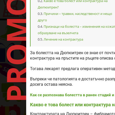
Какво е това болест или контрактура на
Дюпюитрен?
Причини – травми, наследственост и нещо
друго
Признаци на болестта – изменения на кожат
образуване на възелчета
Лечение на контрактура
За болестта на Дюпюитрен се знае от почти
контрактура на пръстите на ръцете описва
Тогава лекарят предлага оперативен метод
Въпреки че патологията е достатъчно разп
досега остава неясна.
Как се разпознава болестта в ранен стадий и
Какво е това болест или контрактура
Контрактурата на Дюпюитрен – фибрамото