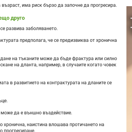
 възраст, има риск бързо да започне да прогресира.
нещо друго
 се развива заболяването.
турата предполага, че се предизвиква от хронична
дане на тъканите може да бъде фрактура или силно
кане на дланта, например, в случаите когато човек
ата в развитието на контрактурата на дланите се
ъце.
е може да е външно въздействие.
но хронична, наистина влошава протичането на
о прогресиране.