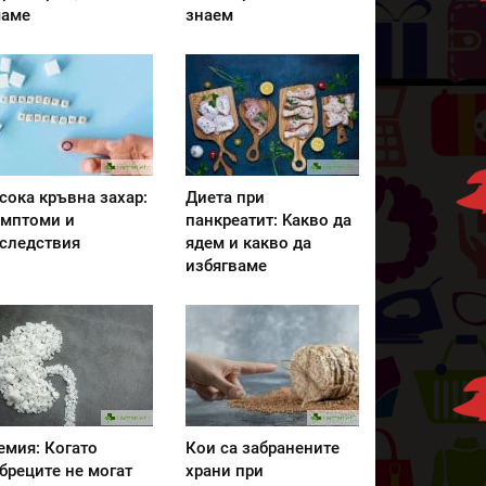
аме
знаем
сока кръвна захар:
Диета при
мптоми и
панкреатит: Kакво да
следствия
ядем и какво да
избягваме
емия: Когато
Кои са забранените
бреците не могат
храни при