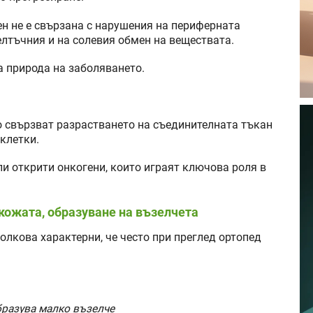
н не е свързана с нарушения на периферната
елтъчния и на солевия обмен на веществата.
а природа на заболяването.
о свързват разрастването на съединителната тъкан
клетки.
ли открити онкогени, които играят ключова роля в
кожата, образуване на възелчета
олкова характерни, че често при преглед ортопед
образува малко възелче