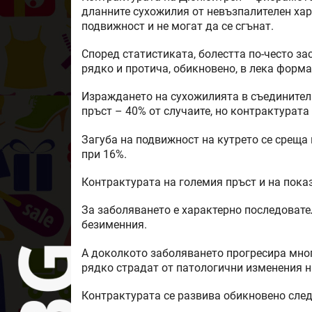
дланните сухожилия от невъзпалителен хара
подвижност и не могат да се сгънат.
Според статистиката, болестта по-често зас
рядко и протича, обикновено, в лека форма
Израждането на сухожилията в съединител
пръст – 40% от случаите, но контрактурата 
Загуба на подвижност на кутрето се среща 
при 16%.
Контрактурата на големия пръст и на показ
За заболяването е характерно последовате
безименния.
А доколкото заболяването прогресира мног
рядко страдат от патологични изменения н
Контрактурата се развива обикновено след 