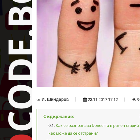
И. Шиндаров
от
23.11.2017 17:12
9
Съдържание:
Как се разпознава болестта в ранен стадий
как може да се отстрани?