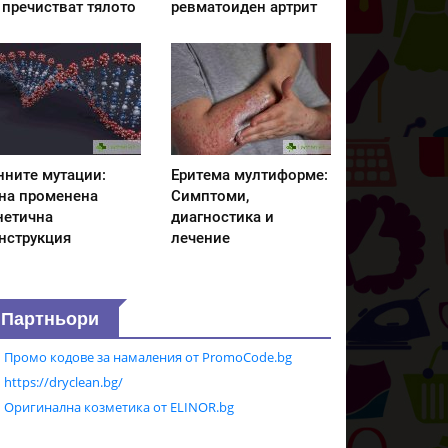
 пречистват тялото
ревматоиден артрит
нните мутации:
Еритема мултиформе:
на променена
Симптоми,
нетична
диагностика и
нструкция
лечение
Партньори
Промо кодове за намаления от PromoCode.bg
https://dryclean.bg/
Оригинална козметика от ELINOR.bg