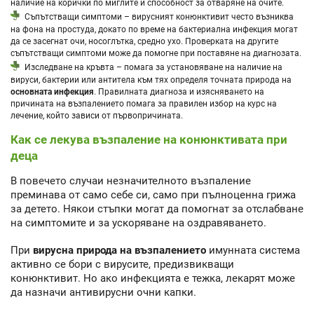
наличие на корички по миглите и способност за отваряне на очите.
Съпътстващи симптоми – вирусният конюнктивит често възниква
на фона на простуда, докато по време на бактериална инфекция могат
да се засегнат очи, носоглътка, средно ухо. Проверката на другите
съпътстващи симптоми може да помогне при поставяне на диагнозата.
Изследване на кръвта – помага за установяване на наличие на
вируси, бактерии или антитела към тях определя точната природа на
основната инфекция
. Правилната диагноза и изясняването на
причината на възпалението помага за правилен избор на курс на
лечение, който зависи от първопричината.
Как се лекува възпаление на конюнктивата при
деца
В повечето случаи незначителното възпаление
преминава от само себе си, само при пълноценна грижа
за детето. Някои стъпки могат да помогнат за отслабване
на симптомите и за ускоряване на оздравяването.
При
вирусна природа на възпалението
имунната система
активно се бори с вирусите, предизвикващи
конюнктивит. Но ако инфекцията е тежка, лекарят може
да назначи антивирусни очни капки.