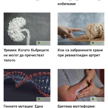
избягваме
Уремия: Когато бъбреците
Кои са забранените храни
не могат да пречистват
при ревматоиден артрит
тялото
Генните мутации: Една
Еритема мултиформе: