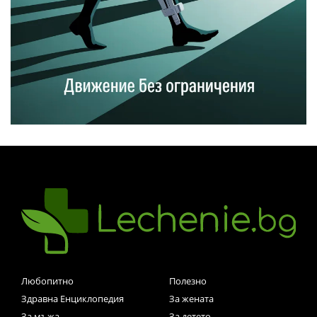
Любопитно
Полезно
Здравна Енциклопедия
За жената
За мъжа
За детето