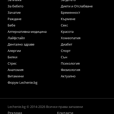
За бебето
Диети и Отслабване
Зачатие
Бременност
Раждане
Кърмене
Бебе
Секс
Алтернативна медицина
Красота
Лайфстайл
Хомеопатия
Дентално здраве
Диабет
Алергии
Спорт
Билки
Сън
Стрес
Психология
Анатомия
Физиология
Витамини
Актуално
Форум Lechenie.bg
Lechenie.bg © 2014-2026 Всички права запазени
Реклама
Контакти