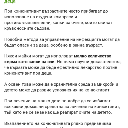
деца
При конюнктивит възрастните често прибягват до
използване на студени компреси и
противовъзпалителни, капки за очите, които свиват
кръвоносните съдове.
Подобни методи за управление на инфекцията могат да
бъдат опасни за деца, особено в ранна възраст.
Някои майки могат да използват
малко количество
кърма като капки за очи
. Но няма научни доказателства,
че кърмата може да бъде ефективно лекарство против
конюнктивит при деца.
А освен това може да е хранителна среда за микроби и
детето може да развие усложнения на конюктивит.
При лечение на малко дете по-добре да се избягват
всякакви домашни средства за лечение на конюктивит,
тъй като не се знае как ще реагират очите на детето.
Възпалението на конюнктивата рядко предизвиква