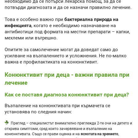
необходимо да се потърси лекарска помощ, за да се
потвърди диагнозата и да се назначи правилно лечение.
Това е особено важно при
бактериална природа на
инфекцията
, когато е необходимо назначаване на
антибиотици под формата на местни препарати – капки,
мехлеми или вътрешно.
Опитите за самолечение могат да доведат само до
усилване на възпалението и усложнения. Не по-малко
важна е профилактиката на конюнктивит.
Конюнктивит при деца - важни правила при
лечение
Как се поставя диагноза конюнктивит при деца?
Възпаление на конюнктивата при кърмачета се
установява по следния начин:
Преглед – специалистът внимателно преглежда 2-те очи на детето и
открива симптоми, сред които зачервяване и възпаление на
конюнктивата. Също се прави оценка и на
яснотата на зрението
,