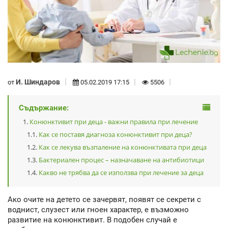
И. Шиндаров
от
05.02.2019 17:15
5506
Съдържание:
Конюнктивит при деца - важни правила при лечение
Как се поставя диагноза конюнктивит при деца?
Как се лекува възпаление на конюнктивата при деца
Бактериален процес – назначаване на антибиотици
Какво не трябва да се използва при лечение за деца
Ако очите на детето се зачервят, появят се секрети с
воднист, слузест или гноен характер, е възможно
развитие на конюнктивит. В подобен случай е