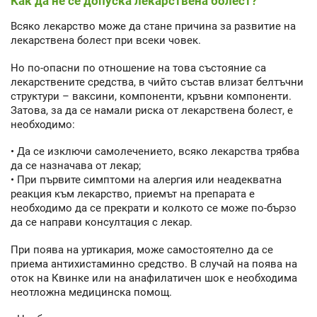
Как да не се допуска лекарствена болест?
Всяко лекарство може да стане причина за развитие на
лекарствена болест при всеки човек.
Но по-опасни по отношение на това състояние са
лекарствените средства, в чийто състав влизат белтъчни
структури – ваксини, компоненти, кръвни компоненти.
Затова, за да се намали риска от лекарствена болест, е
необходимо:
• Да се изключи самолечението, всяко лекарства трябва
да се назначава от лекар;
• При първите симптоми на алергия или неадекватна
реакция към лекарство, приемът на препарата е
необходимо да се прекрати и колкото се може по-бързо
да се направи консултация с лекар.
При поява на уртикария, може самостоятелно да се
приема антихистаминно средство. В случай на поява на
оток на Квинке или на анафилатичен шок е необходима
неотложна медицинска помощ.