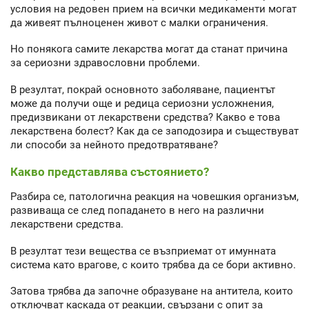
условия на редовен прием на всички медикаменти могат
да живеят пълноценен живот с малки ограничения.
Но понякога самите лекарства могат да станат причина
за сериозни здравословни проблеми.
В резултат, покрай основното заболяване, пациентът
може да получи още и редица сериозни усложнения,
предизвикани от лекарствени средства? Какво е това
лекарствена болест? Как да се заподозира и съществуват
ли способи за нейното предотвратяване?
Какво представлява състоянието?
Разбира се, патологична реакция на човешкия организъм,
развиваща се след попадането в него на различни
лекарствени средства.
В резултат тези вещества се възприемат от имунната
система като врагове, с които трябва да се бори активно.
Затова трябва да започне образуване на антитела, които
отключват каскада от реакции, свързани с опит за