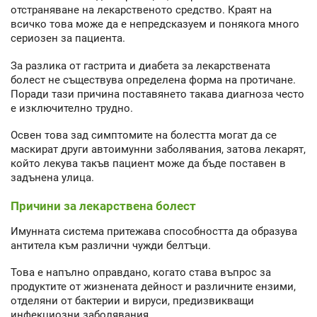
отстраняване на лекарственото средство. Краят на
всичко това може да е непредсказуем и понякога много
сериозен за пациента.
За разлика от гастрита и диабета за лекарствената
болест не съществува определена форма на протичане.
Поради тази причина поставянето такава диагноза често
е изключително трудно.
Освен това зад симптомите на болестта могат да се
маскират други автоимунни заболявания, затова лекарят,
който лекува такъв пациент може да бъде поставен в
задънена улица.
Причини за лекарствена болест
Имунната система притежава способността да образува
антитела към различни чужди белтъци.
Това е напълно оправдано, когато става въпрос за
продуктите от жизнената дейност и различните ензими,
отделяни от бактерии и вируси, предизвикващи
инфекциозни заболявания.