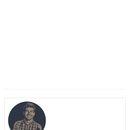
Спастичен колит: Как да разберем, че го имаме
ПОЛЕЗНО
Спастичен колит: Как да разберем, че го имаме