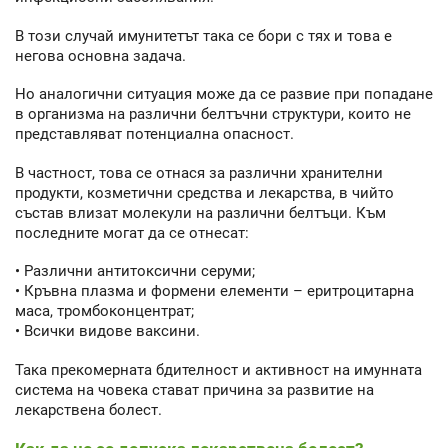
В този случай имунитетът така се бори с тях и това е
негова основна задача.
Но аналогични ситуация може да се развие при попадане
в организма на различни белтъчни структури, които не
представляват потенциална опасност.
В частност, това се отнася за различни хранителни
продукти, козметични средства и лекарства, в чийто
състав влизат молекули на различни белтъци. Към
последните могат да се отнесат:
• Различни антитоксични серуми;
• Кръвна плазма и формени елементи – еритроцитарна
маса, тромбоконцентрат;
• Всички видове ваксини.
Така прекомерната бдителност и активност на имунната
система на човека стават причина за развитие на
лекарствена болест.