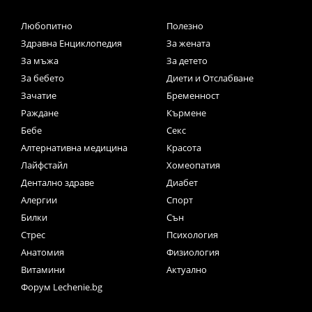
Любопитно
Полезно
Здравна Енциклопедия
За жената
За мъжа
За детето
За бебето
Диети и Отслабване
Зачатие
Бременност
Раждане
Кърмене
Бебе
Секс
Алтернативна медицина
Красота
Лайфстайл
Хомеопатия
Дентално здраве
Диабет
Алергии
Спорт
Билки
Сън
Стрес
Психология
Анатомия
Физиология
Витамини
Актуално
Форум Lechenie.bg