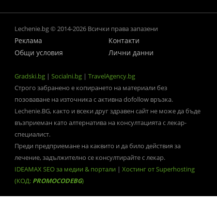
Lechenie.bg © 2014-2026 Всички права запазени
Реклама
Контакти
Общи условия
Лични данни
Gradski.bg
|
Socialni.bg
|
TravelAgency.bg
Строго забранено е копирането на материали без
позоваване на източника с активна dofollow връзка.
Lechenie.BG, както и всеки друг здравен сайт не може да бъде
възприеман като алтернатива на консултацията с лекар-
специалист.
Преди предприемане на каквито и да било действия за
лечение, задължително се консултирайте с лекар.
IDEAMAX SEO за медии & портали
|
Хостинг от Superhosting
(КОД:
PROMOCODEBG
)