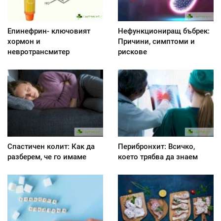
Епинефрин- ключовият
Нефункциониращ бъбрек:
хормон и
Причини, симптоми и
невротрансмитер
рискове
Спастичен колит: Как да
Перибронхит: Всичко,
разберем, че го имаме
което трябва да знаем