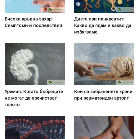
Висока кръвна захар:
Диета при панкреатит:
Симптоми и последствия
Kакво да ядем и какво да
избягваме
Уремия: Когато бъбреците
Кои са забранените храни
не могат да пречистват
при ревматоиден артрит
тялото