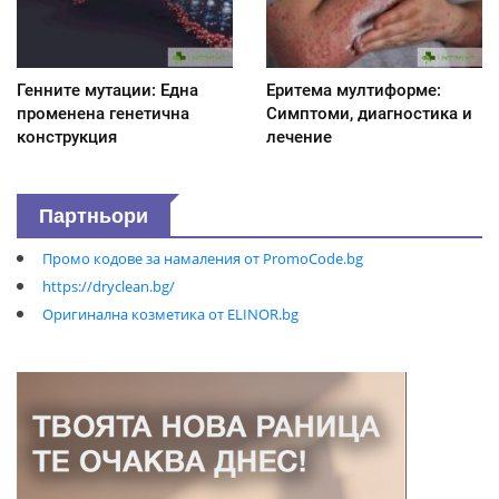
Генните мутации: Една
Еритема мултиформе:
променена генетична
Симптоми, диагностика и
конструкция
лечение
Партньори
Промо кодове за намаления от PromoCode.bg
https://dryclean.bg/
Оригинална козметика от ELINOR.bg