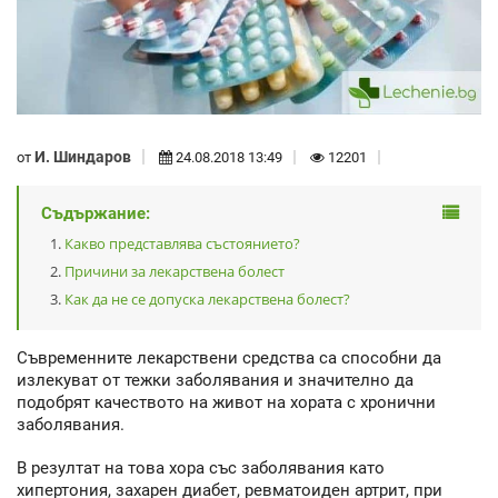
И. Шиндаров
от
24.08.2018 13:49
12201
Съдържание:
Какво представлява състоянието?
Причини за лекарствена болест
Как да не се допуска лекарствена болест?
Съвременните лекарствени средства са способни да
излекуват от тежки заболявания и значително да
подобрят качеството на живот на хората с хронични
заболявания.
В резултат на това хора със заболявания като
хипертония, захарен диабет, ревматоиден артрит, при