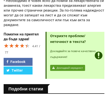
• Необходимо е човек ясно да помни за лекарствената си
анамнеза, тоест какви лекарства предизвикват алергия
или прочие странични реакции. За по-голяма надеждност
могат да се запишат на лист и да се сложат към
документите за самоличност или пък към акта за
раждане.
Помогни на приятел
Открихте проблем/
да бъде здрав!
неточност в текста?
★★★★★
★★★★★
★★★★★
4.41
Докладвайте за повече качествено
77
съдържание!
Facebook
Докладвай нередност
Twitter
Подобни статии
ПОЛЕЗНО