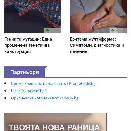
Генните мутации: Една
Еритема мултиформе:
променена генетична
Симптоми, диагностика и
конструкция
лечение
Партньори
Промо кодове за намаления от PromoCode.bg
https://dryclean.bg/
Оригинална козметика от ELINOR.bg