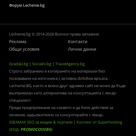
Форум Lechenie.bg
Lechenie.bg © 2014-2026 Всички права запазени
Реклама
Контакти
Общи условия
Лични данни
Gradski.bg
|
Socialni.bg
|
TravelAgency.bg
Строго забранено е копирането на материали без
позоваване на източника с активна dofollow връзка.
Lechenie.BG, както и всеки друг здравен сайт не може да бъде
възприеман като алтернатива на консултацията с лекар-
специалист.
Преди предприемане на каквито и да било действия за
лечение, задължително се консултирайте с лекар.
IDEAMAX SEO за медии & портали
|
Хостинг от Superhosting
(КОД:
PROMOCODEBG
)