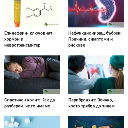
Епинефрин- ключовият
Нефункциониращ бъбрек:
хормон и
Причини, симптоми и
невротрансмитер
рискове
Спастичен колит: Как да
Перибронхит: Всичко,
разберем, че го имаме
което трябва да знаем