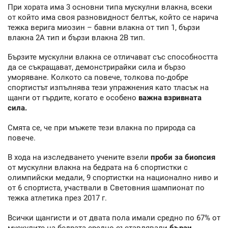
При хората има 3 основни типа мускулни влакна, всеки
от който има своя разновидност белтък, който се нарича
тежка верига миозин – бавни влакна от тип 1, бързи
влакна 2А тип и бързи влакна 2В тип.
Бързите мускулни влакна се отличават със способността
да се съкращават, демонстрирайки сила и бързо
уморяване. Колкото са повече, толкова по-добре
спортистът изпълнява тези упражнения като тласък на
щанги от гърдите, когато е особено
важна взривната
сила.
Смята се, че при мъжете тези влакна по природа са
повече.
В хода на изследването учените взели
проби за биопсия
от мускулни влакна на бедрата на 6 спортистки с
олимпийски медали, 9 спортистки на национално ниво и
от 6 спортиста, участвали в Световния шампионат по
тежка атлетика през 2017 г.
Всички щангисти и от двата пола имали средно по 67% от
мускулите на бедрата средно съставлявали
бързи