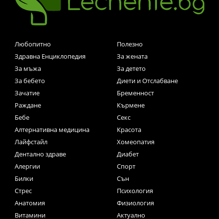
Любопитно
Полезно
Здравна Енциклопедия
За жената
За мъжа
За детето
За бебето
Диети и Отслабване
Зачатие
Бременност
Раждане
Кърмене
Бебе
Секс
Алтернативна медицина
Красота
Лайфстайл
Хомеопатия
Дентално здраве
Диабет
Алергии
Спорт
Билки
Сън
Стрес
Психология
Анатомия
Физиология
Витамини
Актуално