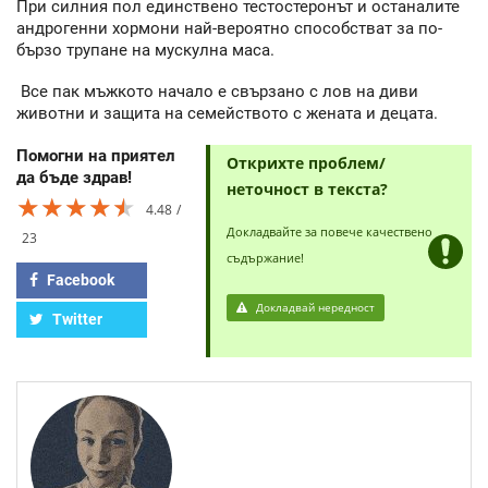
При силния пол единствено тестостеронът и останалите
андрогенни хормони най-вероятно способстват за по-
бързо трупане на мускулна маса.
Все пак мъжкото начало е свързано с лов на диви
животни и защита на семейството с жената и децата.
Помогни на приятел
Открихте проблем/
да бъде здрав!
неточност в текста?
★★★★★
★★★★★
★★★★★
4.48
Докладвайте за повече качествено
23
съдържание!
Facebook
Докладвай нередност
Twitter