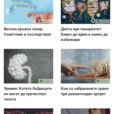
Висока кръвна захар:
Диета при панкреатит:
Симптоми и последствия
Kакво да ядем и какво да
избягваме
Уремия: Когато бъбреците
Кои са забранените храни
не могат да пречистват
при ревматоиден артрит
тялото