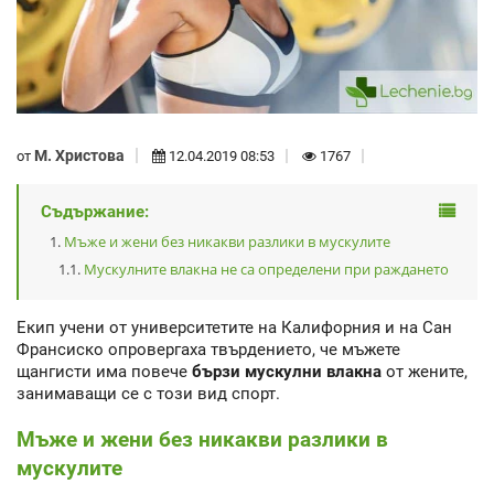
М. Христова
от
12.04.2019 08:53
1767
Съдържание:
Мъже и жени без никакви разлики в мускулите
Мускулните влакна не са определени при раждането
Екип учени от университетите на Калифорния и на Сан
Франсиско опровергаха твърдението, че мъжете
щангисти има повече
бързи мускулни влакна
от жените,
занимаващи се с този вид спорт.
Мъже и жени без никакви разлики в
мускулите