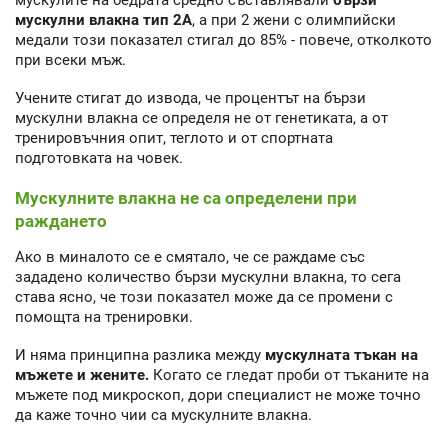
мускулни влакна тип 2А
, а при 2 жени с олимпийски
медали този показател стигал до 85% - повече, отколкото
при всеки мъж.
Учените стигат до извода, че процентът на бързи
мускулни влакна се определя не от генетиката, а от
тренировъчния опит, теглото и от спортната
подготовката на човек.
Мускулните влакна не са определени при
раждането
Ако в миналото се е смятало, че се раждаме със
зададено количество бързи мускулни влакна, то сега
става ясно, че този показател може да се промени с
помощта на тренировки.
И няма принципна разлика между
мускулната тъкан на
мъжете и жените.
Когато се гледат проби от тъканите на
мъжете под микроскоп, дори специалист не може точно
да каже точно чии са мускулните влакна.