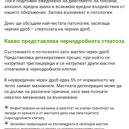
Той е подложен ежедневно на действието на токсини,
алкохол, вредна храна и всякакви вредни въздействия от
нашето обкръжение. Затова възникват и патологии.
Днес ще обсъдим най-честата патология, засягаща
черния дроб – стеатозата на черния дроб.
Какво представлява чернодробната стеатоза
Състоянието е по-познато като мастен черен дроб.
Представлява дегенеративен процес, при който се
натрупват триглицериди и се натрупват други мастни
отлагания в чернодробните клетки.
В неувредения черен дроб едва 5% от нормалното му
тегло заемат мазнините. Мастната дегенерация може да
се дължи на различни причини, като има познати
няколко механизма за възникване:
Инфилтриране на мазнини, в резултат на усилен транспорт на
липиди от храната и от мастните депа към хепатоцитите
(чернодробните клетки);
Засилено превръщане на въглехидрати в свободни мастни
киселини, вследствие на прием на големи количества храна;