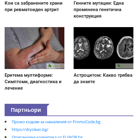
Кои са забранените храни
Генните мутации: Една
при ревматоиден артрит
променена генетична
конструкция
Еритема мултиформе:
Астроцитом: Какво трябва
Симптоми, диагностика и
да знаете
лечение
Партньори
Промо кодове за намаления от PromoCode.bg
https://dryclean.bg/
Оригинална козметика от ELINOR.bg