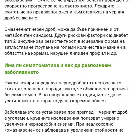
скоростно прогресиране на състоянието. Лекарите
считат, че по-предразположени към стеатоза на черния
дроб са жените.
Омазненият черен дроб, може да бъде причинен и от
метаболитен синдром. Други рискови фактори са: диабет
тип 2, инсулинова резистентност, висцерална форма на
затлъстяване (трупане на големи количества мазнини в
областта на корема), нарушен липиден профил и др.
Има ли симптоматика и как да разпознаем
заболяването
Някои лекари определят чернодробната стеатоза като
«тихата» опасност, поради факта, че обикновено протича
безсимптомно. В по-напредналите стадии, може да се
усети тежест в в горната дясна коремна област .
Заболяването се установява при преглед – черният дроб
е уголемен, кръвните изследвания показват умерено
увеличени чернодробни ензими. При неалкохолно
«омазняване» се наблюдава и увеличени стойности на