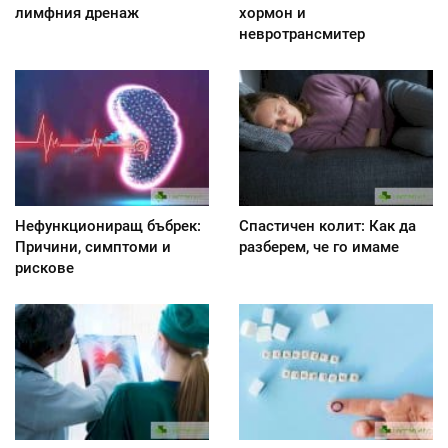
лимфния дренаж
хормон и
невротрансмитер
Нефункциониращ бъбрек:
Спастичен колит: Как да
Причини, симптоми и
разберем, че го имаме
рискове