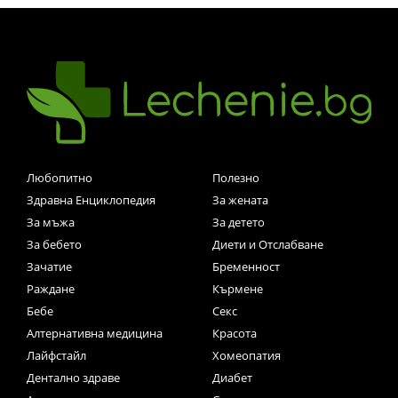
Любопитно
Полезно
Здравна Енциклопедия
За жената
За мъжа
За детето
За бебето
Диети и Отслабване
Зачатие
Бременност
Раждане
Кърмене
Бебе
Секс
Алтернативна медицина
Красота
Лайфстайл
Хомеопатия
Дентално здраве
Диабет