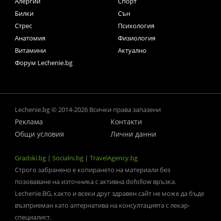
Алергии
Спорт
Билки
Сън
Стрес
Психология
Анатомия
Физиология
Витамини
Актуално
Форум Lechenie.bg
Lechenie.bg © 2014-2026 Всички права запазени
Реклама
Контакти
Общи условия
Лични данни
Gradski.bg
|
Socialni.bg
|
TravelAgency.bg
Строго забранено е копирането на материали без
позоваване на източника с активна dofollow връзка.
Lechenie.BG, както и всеки друг здравен сайт не може да бъде
възприеман като алтернатива на консултацията с лекар-
специалист.