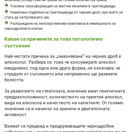
Усилена трансформация на мастни киселини в триглицериди;
Намалено отделяне на триглицериди от черния дроб, при което се
стига до натрупването им;
Разграждане на липопротеинови комплекси в мембраната на
чернодробните клетки.
Какви са причините за това патологично
състояние
Най-честата причина за „омазняване“ на черния дроб е
алкохолът. Разбира се, това че консумирате алкохол
ежедневно, под една или друга форма, не означава, че
страдате от сътоянието или непременно ще развиете
болестта.
За развитието на стеатозата, значение имат генетичната
предразположеност, количеството на приетия алкохол,
вида на алкохола и качеството на напитките. От голямо
значение са и начинът на хранене и двигателната
активност.
Взимат се предвид и придружаващите чернодробни
заболявания – счита се, че вирусният хепатит води до по-