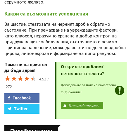
серумното желязо.
Какви са възможните усложнения
За щастие, стеатозата на черният дроб е обратимо
състояние. При премахване на увреждащите фактори,
като алкохол, неразумно хранене и добър контрол на
придружаващите заболявания, състоянието е лечимо.
При липса на лечение, може да се стигне до чернодробна
цироза, липонекроза и формиране на липогранулом.
Помогни на приятел
Открихте проблем/
да бъде здрав!
неточност в текста?
★★★★★
★★★★★
★★★★★
4.52
Докладвайте за повече качествено
272
съдържание!
Facebook
Докладвай нередност
Twitter