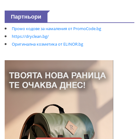
Партньори
Промо кодове за намаления от PromoCode.bg
https://dryclean.bg/
Оригинална козметика от ELINOR.bg