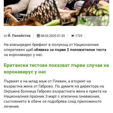
Й. Панайотов
от
08.03.2020 01:35
1723
На извънреден брифинг в полунощ от Националния
оперативен щаб
обявиха за първи 2 положителни теста
за коронавирус у нас.
Британски тестове показват първи случаи на
коронавирус у нас
Първият е на млад мъж от Плевен, а вторият на
възрастна жена от Габрово. По думите на директора на
Окръжна болница Габрово възрастната жена е приета на
Националния празник 3 март с атипична пневмония,
състоянието ѝ обаче се подобрява след приложеното
лечение.