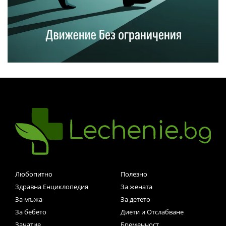
Любопитно
Полезно
Здравна Енциклопедия
За жената
За мъжа
За детето
За бебето
Диети и Отслабване
Зачатие
Бременност