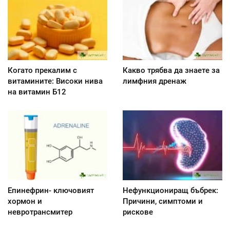
Когато прекалим с
Какво трябва да знаете за
витамините: Високи нива
лимфния дренаж
на витамин Б12
Епинефрин- ключовият
Нефункциониращ бъбрек:
хормон и
Причини, симптоми и
невротрансмитер
рискове