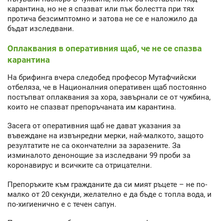
карантина, но не я спазват или пък болестта при тях
протича безсимптомно и затова не се е наложило да
бъдат изследвани.
Оплаквания в оперативния щаб, че не се спазва
карантина
На брифинга вчера следобед професор Мутафчийски
отбеляза, че в Националния оперативен щаб постоянно
постъпват оплаквания за хора, завърнали се от чужбина,
които не спазват препоръчаната им карантина.
Засега от оперативния щаб не дават указания за
въвеждане на извънредни мерки, най-малкото, защото
резултатите не са окончателни за заразените. За
изминалото денонощие за изследвани 99 проби за
коронавирус и всичките са отрицателни.
Препоръките към гражданите да си мият ръцете – не по-
малко от 20 секунди, желателно е да бъде с топла вода, и
по-хигиенично е с течен сапун.