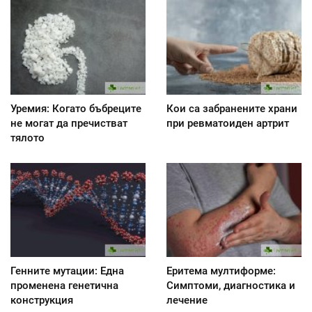
Уремия: Когато бъбреците
Кои са забранените храни
не могат да пречистват
при ревматоиден артрит
тялото
Генните мутации: Една
Еритема мултиформе:
променена генетична
Симптоми, диагностика и
конструкция
лечение