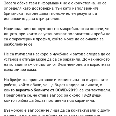
Засега обаче тази информация не е окончателна, но се
определя като достоверна, тъй като използваните
британски тестове дават положителен резултат, а
испанските дава отрицателен.
Националният консултант по микробиология посочи, че
лицата, при които се установяват положителни проби не
са с характерния профил, който може да се очаква за
разболелите се.
Не са пътували наскоро в чужбина и затова следва да се
установи откъде може да са се заразили. Домакинското
на младия мъж се състои от 3-ма членове, а възрастната
жена живее сама.
На брифинга присъстваше и министърът на вътрешните
работи, който обяви, че ще бъдат издирени лицата, с
които
вероятно болните от COVID-2019
, са контактували.
Предполага се, че става въпрос за около 18-20 души,
които трябва да бъдат поставени под карантина.
Възможно е въпросните лица да са контактували с други
пътували наскоро в чужбина, които са поставени под