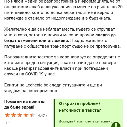
По някои медии бе разпространена информацията, че от
оперативния щаб дали указания за миене на ръцете по 20
пъти дневно, което по всяка вероятност не е вярно и
изглежда е станало от недоглеждане и в бързината.
Желателно е да се избягват места, където се струпват
много хора, затова и всички масови прояви
следва да
бъдат отменени или отложени.
Продължителното
пътуване с обществен транспорт също не се препоръчва.
Положителните тестове за коронавирус се определят не
като извънредна ситуация, а като начин да се провери
как ще реагират здравните власти при потвърдени
случаи на COVID-19 у нас.
Екипът на Lechenie.bg следи ситуацията и ще ви
уведомява своевременно.
Помогни на приятел
Открихте проблем/
да бъде здрав!
неточност в текста?
★★★★★
★★★★★
★★★★★
4.47
Докладвайте за повече качествено
19