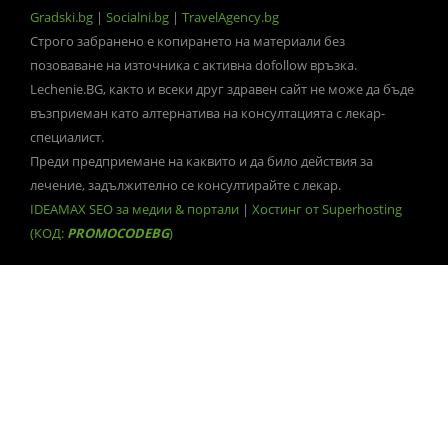
Gradski.bg
|
Socialni.bg
|
TravelAgency.bg
Строго забранено е копирането на материали без
позоваване на източника с активна dofollow връзка.
Lechenie.BG, както и всеки друг здравен сайт не може да бъде
възприеман като алтернатива на консултацията с лекар-
специалист.
Преди предприемане на каквито и да било действия за
лечение, задължително се консултирайте с лекар.
IDEAMAX SEO за медии & портали
|
Хостинг от Superhosting
(КОД:
PROMOCODEBG
)