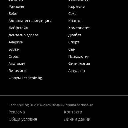
Раждане
Кърмене
Бебе
Секс
Алтернативна медицина
Красота
Лайфстайл
Хомеопатия
Дентално здраве
Диабет
Алергии
Спорт
Билки
Сън
Стрес
Психология
Анатомия
Физиология
Витамини
Актуално
Форум Lechenie.bg
Lechenie.bg © 2014-2026 Всички права запазени
Реклама
Контакти
Общи условия
Лични данни