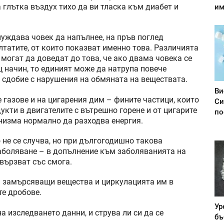
 глътка въздух тихо да ви тласка към диабет и
им
нуждава човек да напълнее, на пръв поглед
лтатите, от които показват именно това. Различията
могат да доведат до това, че ако двама човека се
щ начин, то единият може да натрупа повече
 сдобие с нарушения на обмяната на веществата.
Ви
 газове и на цигарения дим – фините частици, които
Си
укти в двигателите с вътрешно горене и от цигарите
по
низма нормално да разходва енергия.
не се случва, но при дългогодишно такова
аболяване – в допълнение към заболяванията на
вързват със смога.
а замърсяващи вещества и циркулацията им в
те дробове.
Ур
а изследването данни, и струва ли си да се
бъ