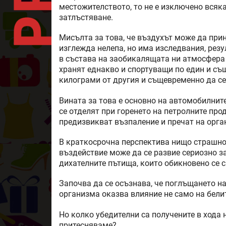
местожителството, то не е изключено всяка
затлъстяване.
Мисълта за това, че въздухът може да при
изглежда нелепа, но има изследвания, резу
в състава на заобикалящата ни атмосфера 
хранят еднакво и спортуващи по един и съ
килограми от другия и същевременно да се
Вината за това е основно на автомобилните
се отделят при горенето на петролните прод
предизвикват възпаление и пречат на орга
В краткосрочна перспектива нищо страшно 
въздействие може да се развие сериозно з
дихателните пътища, които обикновено се с
Започва да се осъзнава, че поглъщането н
организма оказва влияние не само на бели
Но колко убедителни са получените в хода н
притесняваме?