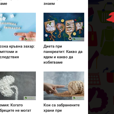
аме
знаем
сока кръвна захар:
Диета при
мптоми и
панкреатит: Kакво да
следствия
ядем и какво да
избягваме
емия: Когато
Кои са забранените
бреците не могат
храни при