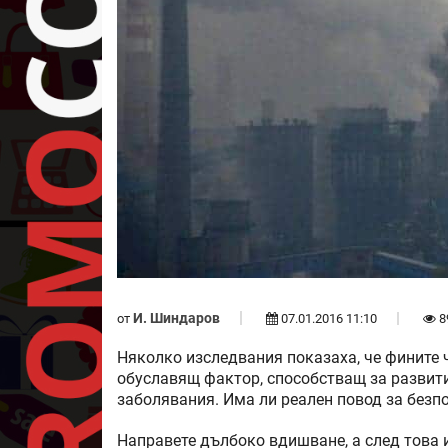
И. Шиндаров
от
07.01.2016 11:10
8
Няколко изследвания показаха, че фините 
обуславящ фактор, способстващ за развити
заболявания. Има ли реален повод за безп
Направете дълбоко вдишване, а след това 