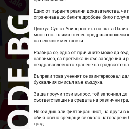
Едно от първите реални доказателства, че 
ограничава до белите дробове, било получе
Цинхуа Сун от Университета на щата Охайо 
много по-голяма степен предразположени 
на селските местности.
Разбира се, една от причините може да бъд
например, са претъпкани със заведения и р
нездравословното хранене на градското на
Въпреки това ученият се заинтересовал да
буквалния смисъл във въздуха.
За да проучи този въпрос, той започнал д
съответстващи на средата на различни гра
Някои дишали филтриран чист, на други в к
обикновено срещащи се около натоварени б
град.