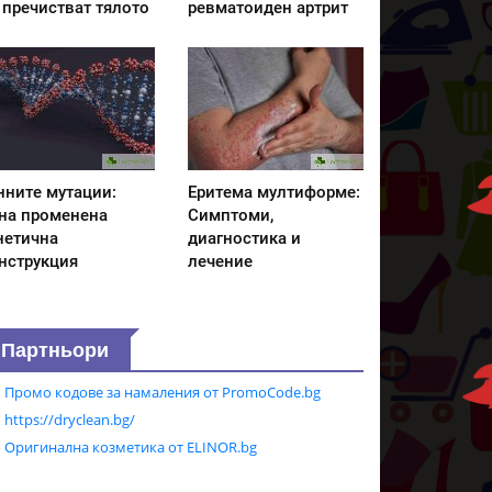
 пречистват тялото
ревматоиден артрит
нните мутации:
Еритема мултиформе:
на променена
Симптоми,
нетична
диагностика и
нструкция
лечение
Партньори
Промо кодове за намаления от PromoCode.bg
https://dryclean.bg/
Оригинална козметика от ELINOR.bg