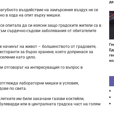
да
пагубното въздействие на замърсения въздух не се
но в хода на опит върху мишки.
се опитала да си изясни защо градските жители са в
към сърдечно-съдови заболявания от обитателите
Ге
е начинът на живот – болшинството от градовете,
Ед
есторанти за бързо хранене, което допринася за
ге
селение като цяло.
ко
ли отговорът на интересуващия го въпрос в
а отглежда лабораторни мишки в условия,
дове по света.
летките им били закачани газови коктейли,
улеварди или в централната градска част на голям