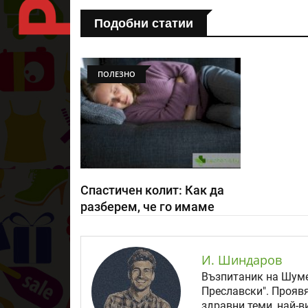
Подобни статии
ПОЛЕЗНО
Спастичен колит: Как да
разберем, че го имаме
И. Шиндаров
Възпитаник на Шуме
Преславски". Прояв
здравни теми, най-в