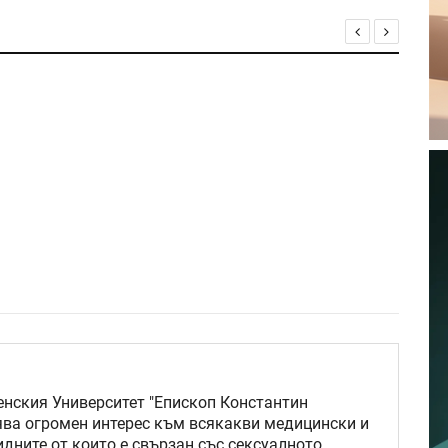
нския Университет "Епископ Константин
ява огромен интерес към всякакви медицински и
идните от които е свързан със сексуалното