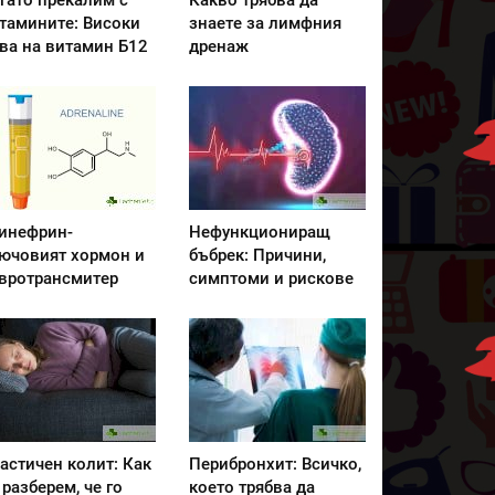
гато прекалим с
Какво трябва да
тамините: Високи
знаете за лимфния
ва на витамин Б12
дренаж
инефрин-
Нефункциониращ
ючовият хормон и
бъбрек: Причини,
вротрансмитер
симптоми и рискове
астичен колит: Как
Перибронхит: Всичко,
 разберем, че го
което трябва да