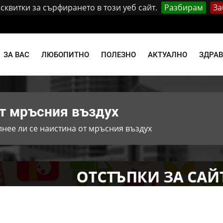
квитки за сърфирането в този уеб сайт.
Разбирам
За
и
ЗА ВАС
ЛЮБОПИТНО
ПОЛЕЗНО
АКТУАЛНО
ЗДРА
от мръсния въздух
нее ли се наистина от мръсния въздух