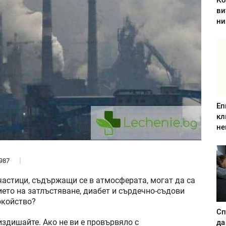
Ко
ви
ни
Еп
кл
не
987
частици, съдържащи се в атмосферата, могат да са
ето на затлъстяване, диабет и сърдечно-съдови
окойство?
Сп
издишайте. Ако не ви е провървяло с
да