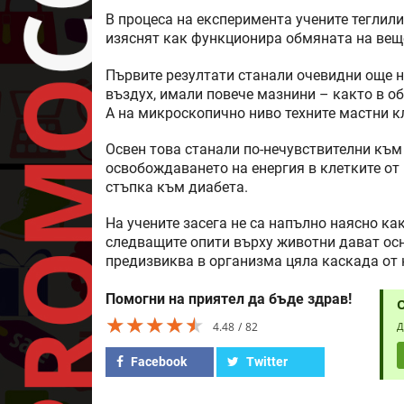
В процеса на експеримента учените теглили
изяснят как функционира обмяната на вещ
Първите резултати станали очевидни още 
въздух, имали повече мазнини – както в об
А на микроскопично ниво техните мастни к
Освен това станали по-нечувствителни към
освобождаването на енергия в клетките от 
стъпка към диабета.
На учените засега не са напълно наясно к
следващите опити върху животни дават осн
предизвиква в организма цяла каскада от 
Помогни на приятел да бъде здрав!
★★★★★
★★★★★
★★★★★
4.48
82
Д
Facebook
Twitter