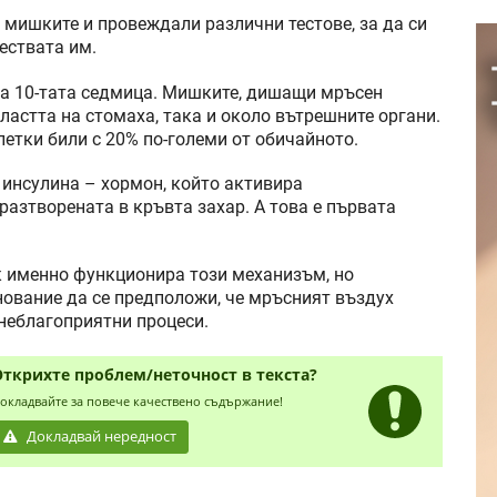
 мишките и провеждали различни тестове, за да си
ествата им.
на 10-тата седмица. Мишките, дишащи мръсен
ластта на стомаха, така и около вътрешните органи.
летки били с 20% по-големи от обичайното.
 инсулина – хормон, който активира
разтворената в кръвта захар. А това е първата
ак именно функционира този механизъм, но
ование да се предположи, че мръсният въздух
неблагоприятни процеси.
Открихте проблем/неточност в текста?
окладвайте за повече качествено съдържание!
Докладвай нередност