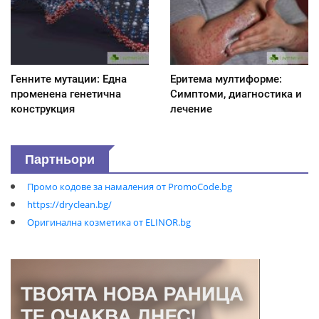
Генните мутации: Една
Еритема мултиформе:
променена генетична
Симптоми, диагностика и
конструкция
лечение
Партньори
Промо кодове за намаления от PromoCode.bg
https://dryclean.bg/
Оригинална козметика от ELINOR.bg