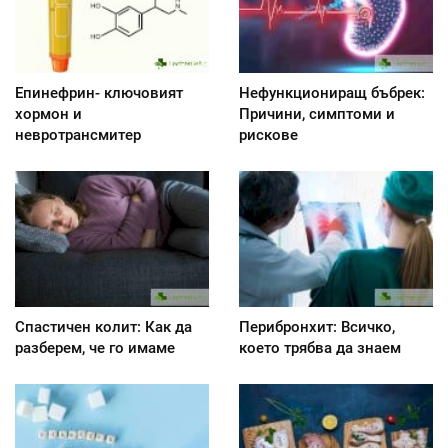
Епинефрин- ключовият
Нефункциониращ бъбрек:
хормон и
Причини, симптоми и
невротрансмитер
рискове
Спастичен колит: Как да
Перибронхит: Всичко,
разберем, че го имаме
което трябва да знаем