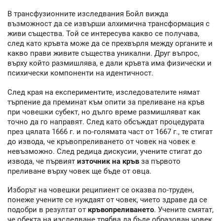
В трансфузионните изследвания Бойл вижда
възможност да се извърши алхимична трансформация с
живи същества. Той се интересува какво се получава,
след като кръвта може да се прехвърля между органите и
какво прави живите същества уникални. Друг въпрос,
върху който размишлява, е дали кръвта има физически и
психически компоненти на идентичност.
След края на експериментите, изследователите нямат
търпение да преминат към опити за преливане на кръв
при човешки субект, но дълго време размишляват как
точно да го направят. След като обсъждат процедурата
през цялата 1666 г. и по-голямата част от 1667 г., те стигат
до извода, че кръвопреливането от човек на човек е
невъзможно. След редица дискусии, учените стигат до
извода, че първият
източник на кръв
за първото
преливане върху човек ще бъде от овца.
Изборът на човешки реципиент се оказва по-труден,
понеже учените се нуждаят от човек, чието здраве да се
подобри в резултат от
кръвопреливането
. Учените смятат,
че обекта на изследване трябва да бъде образован човек,