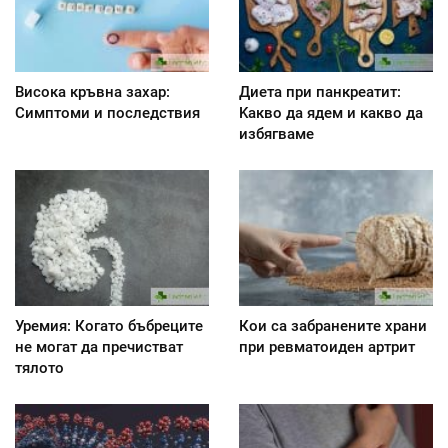
Висока кръвна захар:
Диета при панкреатит:
Симптоми и последствия
Kакво да ядем и какво да
избягваме
Уремия: Когато бъбреците
Кои са забранените храни
не могат да пречистват
при ревматоиден артрит
тялото