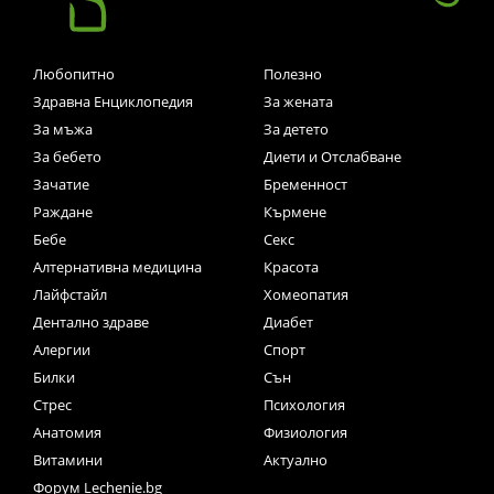
Любопитно
Полезно
Здравна Енциклопедия
За жената
За мъжа
За детето
За бебето
Диети и Отслабване
Зачатие
Бременност
Раждане
Кърмене
Бебе
Секс
Алтернативна медицина
Красота
Лайфстайл
Хомеопатия
Дентално здраве
Диабет
Алергии
Спорт
Билки
Сън
Стрес
Психология
Анатомия
Физиология
Витамини
Актуално
Форум Lechenie.bg