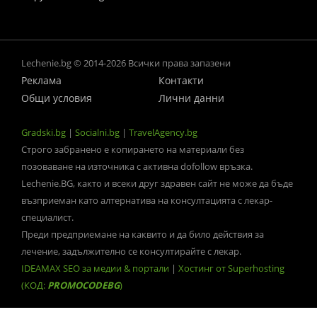
Lechenie.bg © 2014-2026 Всички права запазени
Реклама
Контакти
Общи условия
Лични данни
Gradski.bg
|
Socialni.bg
|
TravelAgency.bg
Строго забранено е копирането на материали без
позоваване на източника с активна dofollow връзка.
Lechenie.BG, както и всеки друг здравен сайт не може да бъде
възприеман като алтернатива на консултацията с лекар-
специалист.
Преди предприемане на каквито и да било действия за
лечение, задължително се консултирайте с лекар.
IDEAMAX SEO за медии & портали
|
Хостинг от Superhosting
(КОД:
PROMOCODEBG
)