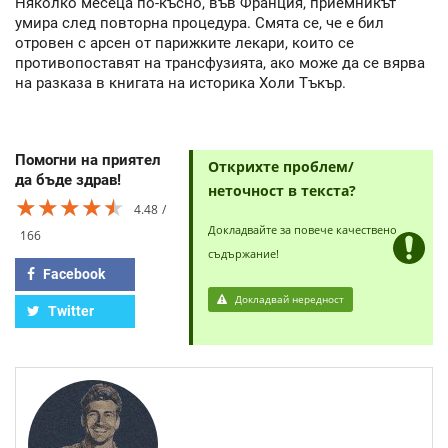
Няколко месеца по-късно, във Франция, приемникът
умира след повторна процедура. Смята се, че е бил
отровен с арсен от парижките лекари, които се
противопоставят на трансфузията, ако може да се вярва
на разказа в книгата на историка Холи Тъкър.
Помогни на приятел
Открихте проблем/
да бъде здрав!
неточност в текста?
★★★★★
★★★★★
★★★★★
4.48
Докладвайте за повече качествено
166
съдържание!
Facebook
Докладвай нередност
Twitter