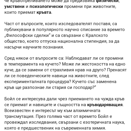
че кръвопреливането може да предизвика
физически
,
умствени
и
психологически
промени при животните,
които приемат
кръвта
.
Част от въпросите, които изследователят поставя, са
публикувани в популярното научно списание за времето
„Философски сделки“ и са свързани с Кралското
общество, което отпуска национална стипендия, за да
насърчи научните познания.
Сред някои от въпросите са: Наблюдават ли се промени
в темперамента на кучето? Може ли жестокостта на едно
куче, да се замени от страхливия нрав на друго? Пренасят
ли се поведенческите навици на животните, след
експерименталната процедура? Кучето със заменена
кръв ще разпознае ли стария си господар?“
Бойл се интересува дали чрез приемането на чужда кръв
се приемат и навиците и същността на
кръводаряващия
.
Всеизвестен е интересът му към алхимичната
трансмутация. През голяма част от времето Бойл е
провеждал изследвания, свързани с езотеричната наука,
която е предшественик на съвременната химия.