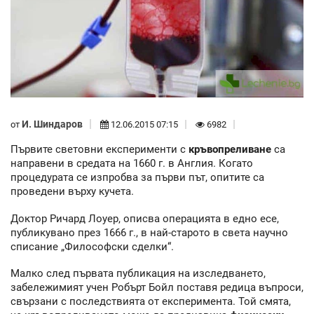
И. Шиндаров
от
12.06.2015 07:15
6982
Първите световни експерименти с
кръвопреливане
са
направени в средата на 1660 г. в Англия. Когато
процедурата се изпробва за първи път, опитите са
проведени върху кучета.
Доктор Ричард Лоуер, описва операцията в едно есе,
публикувано през 1666 г., в най-старото в света научно
списание „Философски сделки“.
Малко след първата публикация на изследването,
забележимият учен Робърт Бойл поставя редица въпроси,
свързани с последствията от експеримента. Той смята,