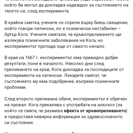
който би могъл да докладва надеждно за състоянието на
тялото си, след експеримента.
В крайна сметка, учените се спрели върху бивш свещеник,
който говори латински, но е психически нестабилен –
Артър Кога. Учените смятали, че кръвопреливането ще
излекува психичните заболявания на Кога, но
експериментът пропада още от самото начало.
В края на 1667 г. експериментът има привидно добри
резултати, поне в началото. Няколко дни след
преливането на кръв, Кога докладва за последиците от
експеримента на латински. Лекарите смятат, че
състоянието му има подобрение, въпреки психичните
проблеми.
След второто преливане обаче, експериментът е обречен
на провал. Кога прекалява с употребата на алкохол (за
който се смята, че размива
ефекта от кръвопреливането
)
и предоставя невярна информация за здравословното
си състояние.