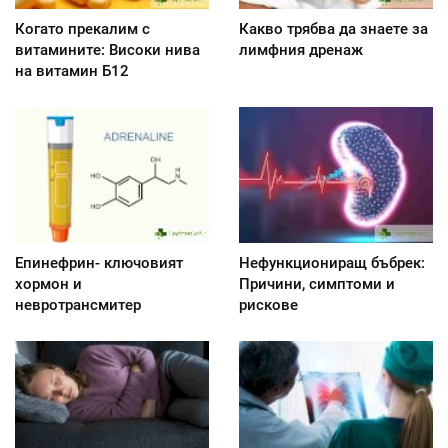
Когато прекалим с
Какво трябва да знаете за
витамините: Високи нива
лимфния дренаж
на витамин Б12
Епинефрин- ключовият
Нефункциониращ бъбрек:
хормон и
Причини, симптоми и
невротрансмитер
рискове