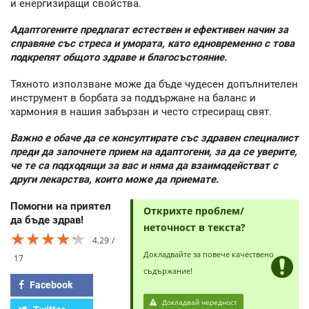
и енергизиращи свойства.
Адаптогените предлагат естествен и ефективен начин за
справяне със стреса и умората, като едновременно с това
подкрепят общото здраве и благосъстояние.
Тяхното използване може да бъде чудесен допълнителен
инструмент в борбата за поддържане на баланс и
хармония в нашия забързан и често стресиращ свят.
Важно е обаче да се консултирате със здравен специалист
преди да започнете прием на адаптогени, за да се уверите,
че те са подходящи за вас и няма да взаимодействат с
други лекарства, които може да приемате.
Помогни на приятел
Открихте проблем/
да бъде здрав!
неточност в текста?
★★★★★
★★★★★
★★★★★
4.29
Докладвайте за повече качествено
17
съдържание!
Facebook
Докладвай нередност