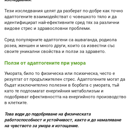
Тези изследвания целят да разберат по-добре как точно
адаптогените взаимодействат с човешкото тяло и да
идентифицират най-ефективните сред тях за различни
видове стрес и здравословни проблеми.
Сред популярните адаптогени са ашваганда, родиола
розеа, женшен и много други, които са известни със
своите уникални свойства и ползи за здравето.
Ползи от адаптогените при умора
Умората, било то физическа или психическа, често е
резултат от продължителен стрес. Адаптогените могат да
бъдат изключително полезни в борбата с умората, тъй
като те подпомагат енергийния метаболизъм и
подобряват ефективността на енергийното производство
в клетките.
Това води до подобряване на физическата
работоспособност и устойчивост, както и до намаляване
на чувството за умора и изтощение.