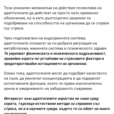
Този уникален механизъм на действие позволява на
адаптогените да действат не просто като временно
облекчение, но и като дългосрочно решение за
подобряване на способността на организма да се справя
със стреса.
Чрез подпомагане на ендокринната система,
адаптогените спомагат за по-добрата регулация на
метаболизма, имунната система и психическото здраве.
Те укрепват физическата и психическата издръжливост,
правейки хората по-устойчиви на стресовите фактори и
предотвратявайки изтощението на организма.
Освен това, адаптогените могат да подобрят качеството
на съня, да увеличат концентрацията и да подкрепят
когнитивните функции, което ги прави изключително
ценни в ежедневието на забързаното съвремие.
Интересът към адаптогените нараства не само сред
хората, търсещи естествени методи за справяне със
стреса, но и в научните среди, където те са обект на много
изследвания.