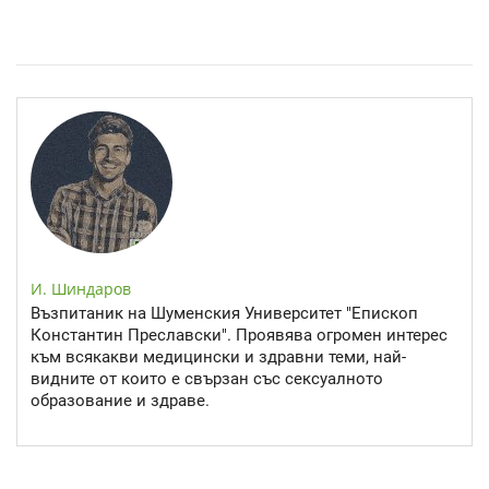
Епинефрин- ключовият хормон и невротрансмитер
И. Шиндаров
Възпитаник на Шуменския Университет "Епископ
Константин Преславски". Проявява огромен интерес
към всякакви медицински и здравни теми, най-
видните от които е свързан със сексуалното
образование и здраве.