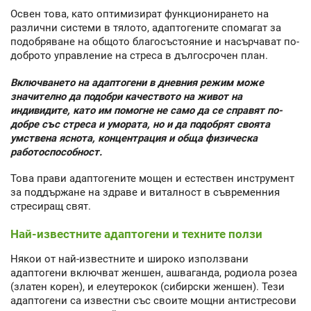
Освен това, като оптимизират функционирането на
различни системи в тялото, адаптогените спомагат за
подобряване на общото благосъстояние и насърчават по-
доброто управление на стреса в дългосрочен план.
Включването на адаптогени в дневния режим може
значително да подобри качеството на живот на
индивидите, като им помогне не само да се справят по-
добре със стреса и умората, но и да подобрят своята
умствена яснота, концентрация и обща физическа
работоспособност.
Това прави адаптогените мощен и естествен инструмент
за поддържане на здраве и виталност в съвременния
стресиращ свят.
Най-известните адаптогени и техните ползи
Някои от най-известните и широко използвани
адаптогени включват женшен, ашваганда, родиола розеа
(златен корен), и елеутерокок (сибирски женшен). Тези
адаптогени са известни със своите мощни антистресови