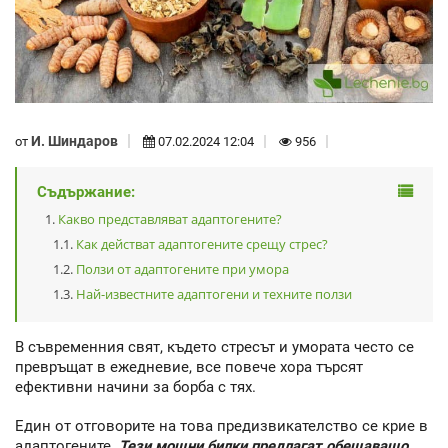
И. Шиндаров
от
07.02.2024 12:04
956
Съдържание:
Какво представляват адаптогените?
Как действат адаптогените срещу стрес?
Ползи от адаптогените при умора
Най-известните адаптогени и техните ползи
В съвременния свят, където стресът и умората често се
превръщат в ежедневие, все повече хора търсят
ефективни начини за борба с тях.
Един от отговорите на това предизвикателство се крие в
адаптогените.
Тези мощни билки предлагат обещаващо