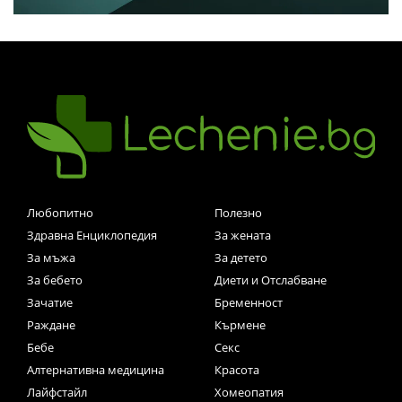
Любопитно
Полезно
Здравна Енциклопедия
За жената
За мъжа
За детето
За бебето
Диети и Отслабване
Зачатие
Бременност
Раждане
Кърмене
Бебе
Секс
Алтернативна медицина
Красота
Лайфстайл
Хомеопатия