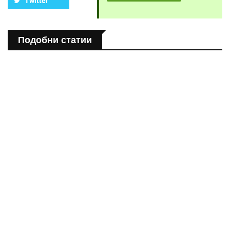
Twitter
Подобни статии
ЗДРАВНА ЕНЦИКЛОПЕДИЯ
Епинефрин- ключовият хормон и невротрансмитер
ЗДРАВНА ЕНЦИКЛОПЕДИЯ