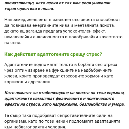
впечатляващо, като всеки от тях има свои уникални
характеристики и ползи.
Например, женшенът е известен със своята способност
да повишава енергийните нива и менталната яснота,
докато ашваганда предлага успокоителен ефект,
намалявайки анксиозността и подобрявайки качеството
на съня.
Как действат адаптогените срещу стрес?
Адаптогените подпомагат тялото в борбата със стреса
чрез оптимизиране на функциите на надбъбречните
жлези, които произвеждат стресовите хормони като
кортизол и адреналин.
Като помагат за стабилизиране на нивата на тези хормони,
адаптогените намаляват физическите и психическите
ефекти на стреса, като напрежение, безпокойство и умора.
Те също така подобряват съпротивителните сили на
организма, като по този начин подпомагат адаптацията
към неблагоприятни условия.