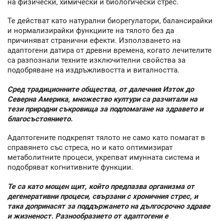
на физически, химически и биологически стрес.
Те действат като натурални биорегулатори, балансирайки
и нормализирайки функциите на тялото без да
причиняват странични ефекти. Използването на
адаптогени датира от древни времена, когато лечителите
са разпознали техните изключителни свойства за
подобряване на издръжливостта и виталността.
Сред традиционните общества, от далечния Изток до
Северна Америка, множество култури са разчитали на
тези природни съкровища за подпомагане на здравето и
благосъстоянието.
Адаптогените подкрепят тялото не само като помагат в
справянето със стреса, но и като оптимизират
метаболитните процеси, укрепват имунната система и
подобряват когнитивните функции.
Те са като мощен щит, който предпазва организма от
дегенеративни процеси, свързани с хроничния стрес, и
така допринасят за поддържането на дългосрочно здраве
и жизненост. Разнообразието от адаптогени е