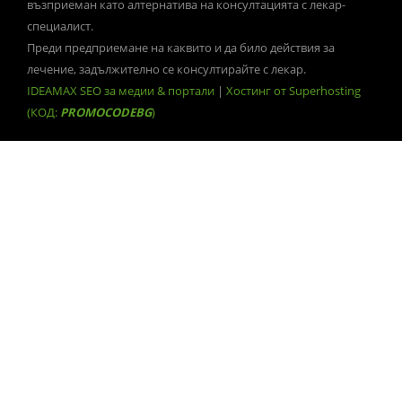
възприеман като алтернатива на консултацията с лекар-
специалист.
Преди предприемане на каквито и да било действия за
лечение, задължително се консултирайте с лекар.
IDEAMAX SEO за медии & портали
|
Хостинг от Superhosting
(КОД:
PROMOCODEBG
)