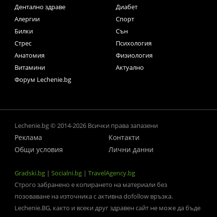
Дентално здраве
Диабет
Алергии
Спорт
Билки
Сън
Стрес
Психология
Анатомия
Физиология
Витамини
Актуално
Форум Lechenie.bg
Lechenie.bg © 2014-2026 Всички права запазени
Реклама
Контакти
Общи условия
Лични данни
Gradski.bg
|
Socialni.bg
|
TravelAgency.bg
Строго забранено е копирането на материали без
позоваване на източника с активна dofollow връзка.
Lechenie.BG, както и всеки друг здравен сайт не може да бъде