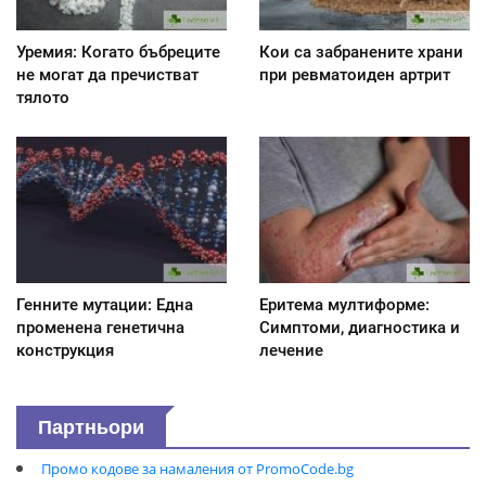
Уремия: Когато бъбреците
Кои са забранените храни
не могат да пречистват
при ревматоиден артрит
тялото
Генните мутации: Една
Еритема мултиформе:
променена генетична
Симптоми, диагностика и
конструкция
лечение
Партньори
Промо кодове за намаления от PromoCode.bg