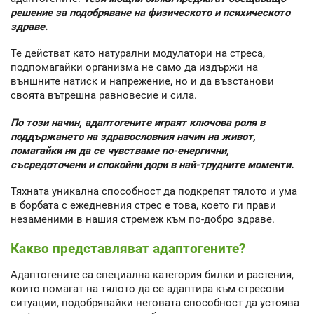
решение за подобряване на физическото и психическото
здраве.
Те действат като натурални модулатори на стреса,
подпомагайки организма не само да издържи на
външните натиск и напрежение, но и да възстанови
своята вътрешна равновесие и сила.
По този начин, адаптогените играят ключова роля в
поддържането на здравословния начин на живот,
помагайки ни да се чувстваме по-енергични,
съсредоточени и спокойни дори в най-трудните моменти.
Тяхната уникална способност да подкрепят тялото и ума
в борбата с ежедневния стрес е това, което ги прави
незаменими в нашия стремеж към по-добро здраве.
Какво представляват адаптогените?
Адаптогените са специална категория билки и растения,
които помагат на тялото да се адаптира към стресови
ситуации, подобрявайки неговата способност да устоява