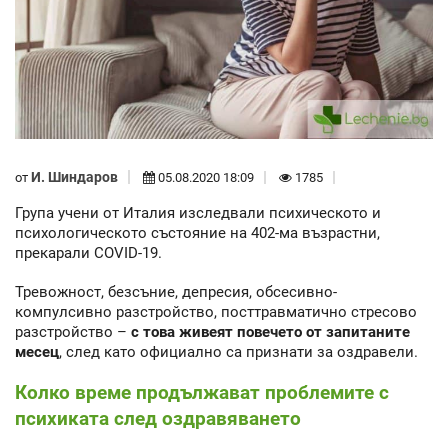
И. Шиндаров
от
05.08.2020 18:09
1785
Група учени от Италия изследвали психическото и
психологическото състояние на 402-ма възрастни,
прекарали COVID-19.
Тревожност, безсъние, депресия, обсесивно-
компулсивно разстройство, посттравматично стресово
разстройство –
с това живеят повечето от запитаните
месец
, след като официално са признати за оздравели.
Колко време продължават проблемите с
психиката след оздравяването