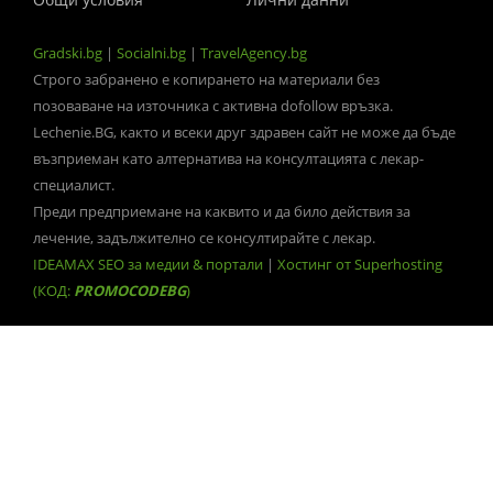
Gradski.bg
|
Socialni.bg
|
TravelAgency.bg
Строго забранено е копирането на материали без
позоваване на източника с активна dofollow връзка.
Lechenie.BG, както и всеки друг здравен сайт не може да бъде
възприеман като алтернатива на консултацията с лекар-
специалист.
Преди предприемане на каквито и да било действия за
лечение, задължително се консултирайте с лекар.
IDEAMAX SEO за медии & портали
|
Хостинг от Superhosting
(КОД:
PROMOCODEBG
)