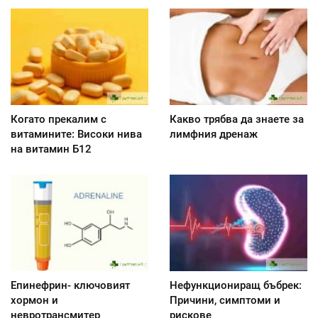
Когато прекалим с
Какво трябва да знаете за
витамините: Високи нива
лимфния дренаж
на витамин Б12
Епинефрин- ключовият
Нефункциониращ бъбрек:
хормон и
Причини, симптоми и
невротрансмитер
рискове