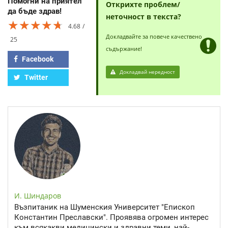
Помогни на приятел
Открихте проблем/
да бъде здрав!
неточност в текста?
★★★★★
★★★★★
★★★★★
4.68
Докладвайте за повече качествено
25
съдържание!
Facebook
Докладвай нередност
Twitter
И. Шиндаров
Възпитаник на Шуменския Университет "Епископ
Константин Преславски". Проявява огромен интерес
към всякакви медицински и здравни теми, най-