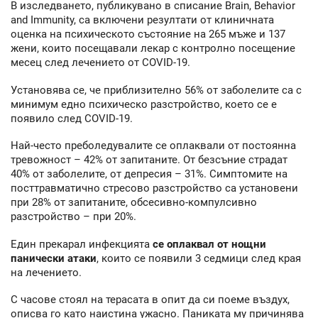
В изследването, публикувано в списание Brain, Behavior
and Immunity, са включени резултати от клиничната
оценка на психическото състояние на 265 мъже и 137
жени, които посещавали лекар с контролно посещение
месец след лечението от COVID-19.
Установява се, че приблизително 56% от заболелите са с
минимум едно психическо разстройство, което се е
появило след COVID-19.
Най-често преболедувалите се оплаквали от постоянна
тревожност – 42% от запитаните. От безсъние страдат
40% от заболелите, от депресия – 31%. Симптомите на
посттравматично стресово разстройство са установени
при 28% от запитаните, обсесивно-компулсивно
разстройство – при 20%.
Един прекарал инфекцията
се оплаквал от нощни
панически атаки
, които се появили 3 седмици след края
на лечението.
С часове стоял на терасата в опит да си поеме въздух,
описва го като наистина ужасно. Паниката му причинява