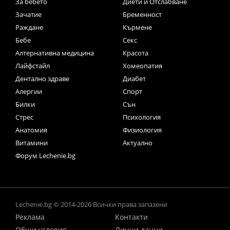
За бебето
Диети и Отслабване
Зачатие
Бременност
Раждане
Кърмене
Бебе
Секс
Алтернативна медицина
Красота
Лайфстайл
Хомеопатия
Дентално здраве
Диабет
Алергии
Спорт
Билки
Сън
Стрес
Психология
Анатомия
Физиология
Витамини
Актуално
Форум Lechenie.bg
Lechenie.bg © 2014-2026 Всички права запазени
Реклама
Контакти
Общи условия
Лични данни