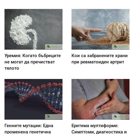
Уремия: Когато бъбреците
Кои са забранените храни
не могат да пречистват
при ревматоиден артрит
тялото
Генните мутации: Една
Еритема мултиформе:
променена генетична
Симптоми, диагностика и