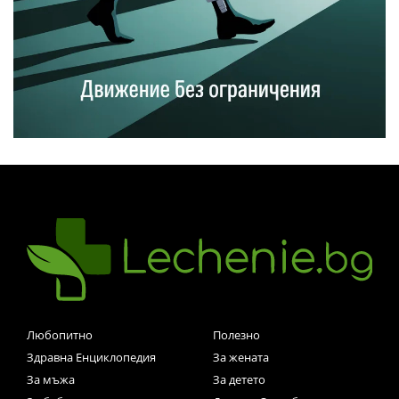
Любопитно
Полезно
Здравна Енциклопедия
За жената
За мъжа
За детето