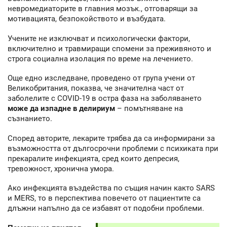
невромедиаторите в главния мозък., отговарящи за
мотивацията, безпокойството и възбудата.
Учените не изключват и психологически фактори,
включително и травмиращи спомени за преживяното и
строга социална изолация по време на лечението.
Още едно изследване, проведено от група учени от
Великобритания, показва, че значителна част от
заболелите с COVID-19 в остра фаза на заболяването
може да изпадне в делириум
– помътняване на
съзнанието.
Според авторите, лекарите трябва да са информирани за
възможността от дългосрочни проблеми с психиката при
прекаралите инфекцията, сред които депресия,
тревожност, хронична умора.
Ако инфекцията въздейства по същия начин както SARS
и MERS, то в перспектива повечето от пациентите са
длъжни напълно да се избавят от подобни проблеми.