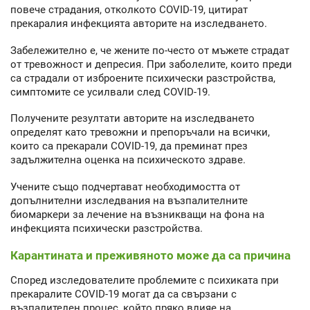
повече страдания, отколкото COVID-19, цитират
прекаралия инфекцията авторите на изследването.
Забележително е, че жените по-често от мъжете страдат
от тревожност и депресия. При заболелите, които преди
са страдали от изброените психически разстройства,
симптомите се усилвали след COVID-19.
Получените резултати авторите на изследването
определят като тревожни и препоръчали на всички,
които са прекарали COVID-19, да преминат през
задължителна оценка на психическото здраве.
Учените също подчертават необходимостта от
допълнителни изследвания на възпалителните
биомаркери за лечение на възникващи на фона на
инфекцията психически разстройства.
Карантината и преживяното може да са причина
Според изследователите проблемите с психиката при
прекаралите COVID-19 могат да са свързани с
възпалителен процес, който пряко влияе на