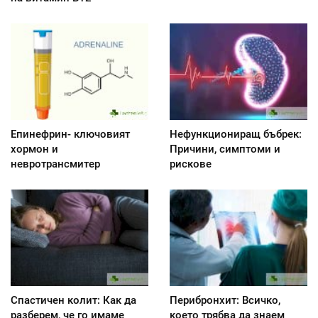
Епинефрин- ключовият
Нефункциониращ бъбрек:
хормон и
Причини, симптоми и
невротрансмитер
рискове
Спастичен колит: Как да
Перибронхит: Всичко,
разберем, че го имаме
което трябва да знаем