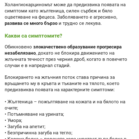
Холангиокарциномът може да предизвика появата на
симптоми като жълтеница, силен сърбеж и бяло
оцветяване на фецеса. Заболяването е агресивно,
развива се много бързо
и трудно се лекува.
Какви са симптомите?
Обикновено
злокачествено образувание прогресира
незабелязано
, докато не блокира движението на
жлъчната течност през черния дроб, когато в повечето
случаи е в напреднал стадий.
Блокирането на жлъчния поток става причина за
връщането му в кръвта и тъканите на тялото, което
предизвиква появата на характерните симптоми:
• Жълтеница – пожълтяване на кожата и на бялото на
очите;
• Потъмняване на урината;
• Умора;
• Загуба на апетит;
• Безпричинна загуба на тегло;
• Корема болка – повечето хора чувстват тъпа болка в