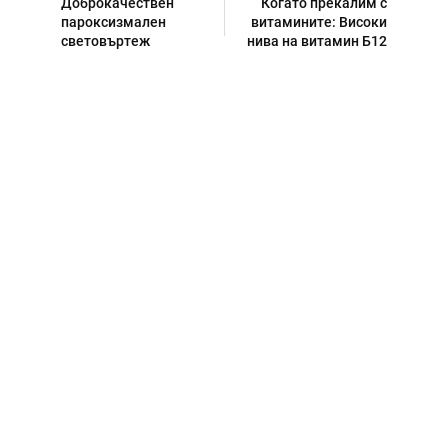
Доброкачествен
Когато прекалим с
пароксизмален
витамините: Високи
световъртеж
нива на витамин Б12