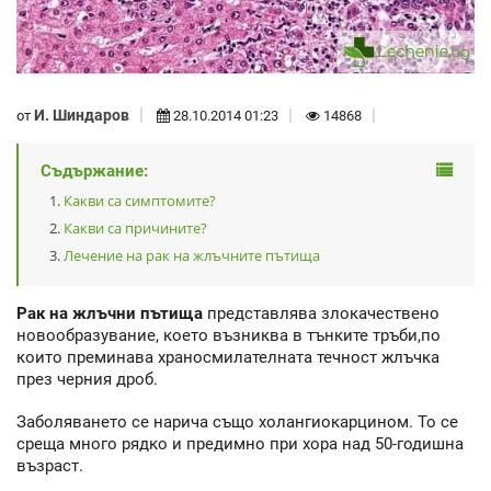
И. Шиндаров
от
28.10.2014 01:23
14868
Съдържание:
Какви са симптомите?
Какви са причините?
Лечение на рак на жлъчните пътища
Рак на жлъчни пътища
представлява злокачествено
новообразувание, което възниква в тънките тръби,по
които преминава храносмилателната течност жлъчка
през черния дроб.
Заболяването се нарича също холангиокарцином. То се
среща много рядко и предимно при хора над 50-годишна
възраст.