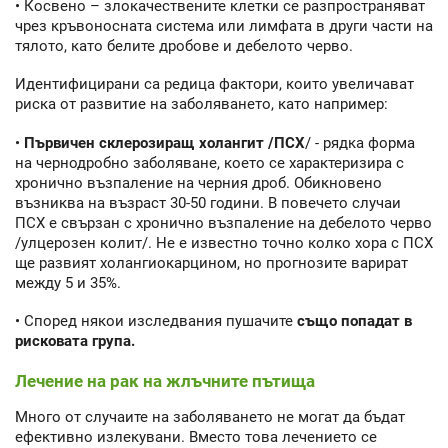
• Косвено – злокачествените клетки се разпространяват
чрез кръвоносната система или лимфата в други части на
тялото, като белите дробове и дебелото черво.
Идентифицирани са редица фактори, които увеличават
риска от развитие на заболяването, като например:
•
Първичен склерозиращ холангит /ПСХ
/ - рядка форма
на чернодробно заболяване, което се характеризира с
хронично възпаление на черния дроб. Обикновено
възниква на възраст 30-50 години. В повечето случаи
ПСХ е свързан с хронично възпаление на дебелото черво
/улцерозен колит/. Не е известно точно колко хора с ПСХ
ще развият холангиокарцином, но прогнозите варират
между 5 и 35%.
• Според някои изследвания пушачите
също попадат в
рисковата група.
Лечение на рак на жлъчните пътища
Много от случаите на заболяването не могат да бъдат
ефективно излекувани. Вместо това лечението се