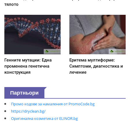
тялото
Генните мутации: Една
Еритема мултиформе:
променена генетична
Симптоми, диагностика и
конструкция
лечение
Партньори
Промо кодове за намаления от PromoCode.bg
https://dryclean.bg/
Оригинална козметика от ELINOR.bg