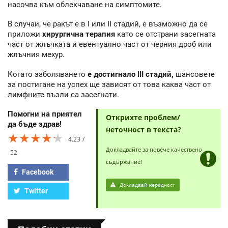
насочва към облекчаване на симптомите.
В случаи, че ракът е в І или ІІ стадий, е възможно да се
приложи
хирургична терапия
като се отстрани засегната
част от жлъчката и евентуално част от черния дроб или
жлъчния мехур.
Когато заболяването
е достигнало ІІІ стадий,
шансовете
за постигане на успех ще зависят от това каква част от
лимфните възли са засегнати.
Помогни на приятел
Открихте проблем/
да бъде здрав!
неточност в текста?
★★★★★
★★★★★
★★★★★
4.23
Докладвайте за повече качествено
52
съдържание!
Facebook
Докладвай нередност
Twitter