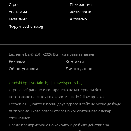
Стрес
Психология
Анатомия
Физиология
Витамини
Актуално
Форум Lechenie.bg
Lechenie.bg © 2014-2026 Всички права запазени
Реклама
Контакти
Общи условия
Лични данни
Gradski.bg
|
Socialni.bg
|
TravelAgency.bg
Строго забранено е копирането на материали без
позоваване на източника с активна dofollow връзка.
Lechenie.BG, както и всеки друг здравен сайт не може да бъде
възприеман като алтернатива на консултацията с лекар-
специалист.
Преди предприемане на каквито и да било действия за