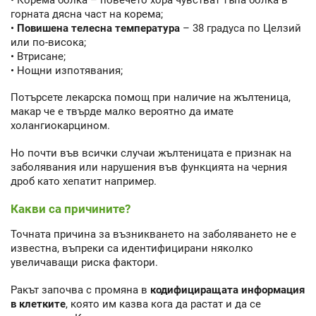
горната дясна част на корема;
•
Повишена телесна температура
– 38 градуса по Целзий
или по-висока;
• Втрисане;
• Нощни изпотявания;
Потърсете лекарска помощ при наличие на жълтеница,
макар че е твърде малко вероятно да имате
холангиокарцином.
Но почти във всички случаи жълтеницата е признак на
заболявания или нарушения във функцията на черния
дроб като хепатит например.
Какви са причините?
Точната причина за възникването на заболяването не е
известна, въпреки са идентифицирани няколко
увеличаващи риска фактори.
Ракът започва с промяна в
кодифициращата информация
в клетките
, която им казва кога да растат и да се