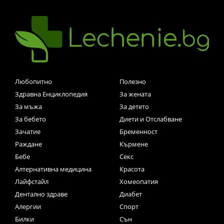
Любопитно
Полезно
Здравна Енциклопедия
За жената
За мъжа
За детето
За бебето
Диети и Отслабване
Зачатие
Бременност
Раждане
Кърмене
Бебе
Секс
Алтернативна медицина
Красота
Лайфстайл
Хомеопатия
Дентално здраве
Диабет
Алергии
Спорт
Билки
Сън