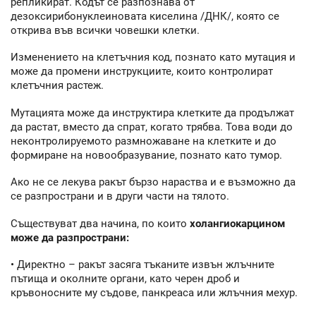
репликират. Кодът се разпознава от
дезоксирибонуклеиновата киселина /ДНК/, която се
открива във всички човешки клетки.
Изменението на клетъчния код, познато като мутация и
може да промени инструкциите, които контролират
клетъчния растеж.
Мутацията може да инструктира клетките да продължат
да растат, вместо да спрат, когато трябва. Това води до
неконтролируемото размножаване на клетките и до
формиране на новообразувание, познато като тумор.
Ако не се лекува ракът бързо нараства и е възможно да
се разпространи и в други части на тялото.
Съществуват два начина, по които
холангиокарцином
може да разпространи:
• Директно – ракът засяга тъканите извън жлъчните
пътища и околните органи, като черен дроб и
кръвоносните му съдове, панкреаса или жлъчния мехур.