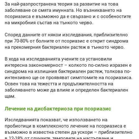
За най-разпространена теория за развитие на това
заболяване се смята имунната. Но възникването на
псориазиса е възможно да е свързано и с особеностите
на микробния състав на тънкото черво.
Според данните от някои изследвания, приблизително
при 70-80% от болните от псориазис е открит синдрома
на прекомерния бактериален растеж в тънкото черво.
В хода на изследванията учените са установили
интересна закономерност – колкото по-силно изразен е
синдрома на излишния бактериален растеж, толкова по-
интензивно ще се проявяват симптомите на псориазиса.
Освен това на тежестта и продължителността на
заболяването може да влияе и определен бактериален
щам.
Лечение на дисбактериоза при псориазис
Изследванията показват, че използването на
пробиотици в комплексното лечение на псориазиса е
възможно в известна степен да ускори – приблизително
в 12-18% от случаите, темповете на настъпване и