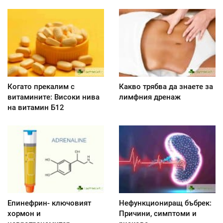
Когато прекалим с
Какво трябва да знаете за
витамините: Високи нива
лимфния дренаж
на витамин Б12
Епинефрин- ключовият
Нефункциониращ бъбрек:
хормон и
Причини, симптоми и