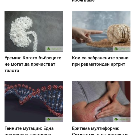
избягваме
Уремия: Когато бъбреците
Кои са забранените храни
не могат да пречистват
при ревматоиден артрит
тялото
Генните мутации: Една
Еритема мултиформе:
променена генетична
Симптоми, диагностика и