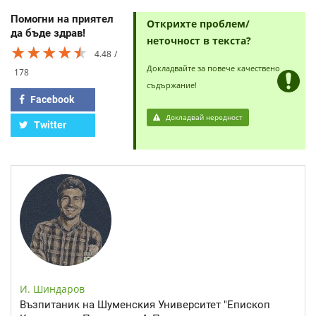
Помогни на приятел
Открихте проблем/
да бъде здрав!
неточност в текста?
★★★★★
★★★★★
★★★★★
4.48
Докладвайте за повече качествено
178
съдържание!
Facebook
Докладвай нередност
Twitter
И. Шиндаров
Възпитаник на Шуменския Университет "Епископ