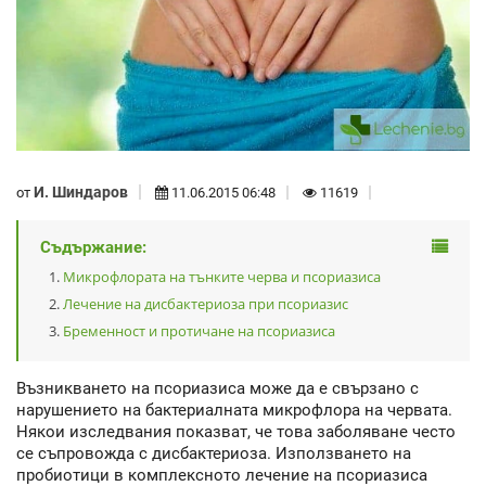
И. Шиндаров
от
11.06.2015 06:48
11619
Съдържание:
Микрофлората на тънките черва и псориазиса
Лечение на дисбактериоза при псориазис
Бременност и протичане на псориазиса
Възникването на псориазиса може да е свързано с
нарушението на бактериалната микрофлора на червата.
Някои изследвания показват, че това заболяване често
се съпровожда с дисбактериоза. Използването на
пробиотици в комплексното лечение на псориазиса