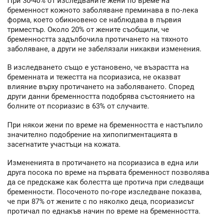
При 30-40% от изследваните жени по време на
бременност кожното заболяване преминава в по-лека
форма, което обикновено се наблюдава в първия
триместър. Около 20% от жените съобщили, че
бременността задълбочила протичането на тяхното
заболяване, а други не забелязали никакви изменения.
В изследването също е установено, че възрастта на
бременната и тежестта на псориазиса, не оказват
влияние върху протичането на заболяването. Според
други данни бременността подобрява състоянието на
болните от псориазис в 63% от случаите.
При някои жени по време на бременността е настъпило
значително подобрение на хипопигментацията в
засегнатите участъци на кожата.
Измененията в протичането на псориазиса в една или
друга посока по време на първата бременност позволява
да се предскаже как болестта ще протича при следващи
бременности. Посоченото по-горе изследване показва,
че при 87% от жените с по няколко деца, псориазисът
протичал по еднакъв начин по време на бременността.