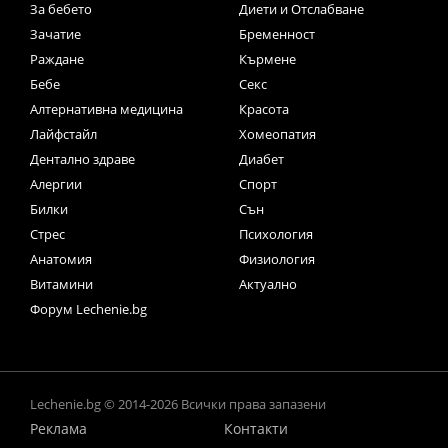
За бебето
Диети и Отслабване
Зачатие
Бременност
Раждане
Кърмене
Бебе
Секс
Алтернативна медицина
Красота
Лайфстайл
Хомеопатия
Дентално здраве
Диабет
Алергии
Спорт
Билки
Сън
Стрес
Психология
Анатомия
Физиология
Витамини
Актуално
Форум Lechenie.bg
Lechenie.bg © 2014-2026 Всички права запазени
Реклама
Контакти