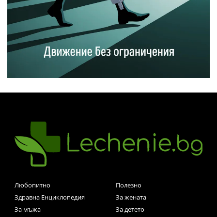
Любопитно
Полезно
Здравна Енциклопедия
За жената
За мъжа
За детето