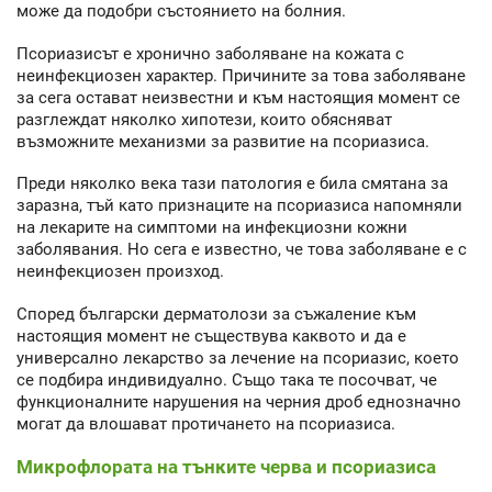
може да подобри състоянието на болния.
Псориазисът е хронично заболяване на кожата с
неинфекциозен характер. Причините за това заболяване
за сега остават неизвестни и към настоящия момент се
разглеждат няколко хипотези, които обясняват
възможните механизми за развитие на псориазиса.
Преди няколко века тази патология е била смятана за
заразна, тъй като признаците на псориазиса напомняли
на лекарите на симптоми на инфекциозни кожни
заболявания. Но сега е известно, че това заболяване е с
неинфекциозен произход.
Според български дерматолози за съжаление към
настоящия момент не съществува каквото и да е
универсално лекарство за лечение на псориазис, което
се подбира индивидуално. Също така те посочват, че
функционалните нарушения на черния дроб еднозначно
могат да влошават протичането на псориазиса.
Микрофлората на тънките черва и псориазиса