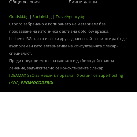
Общи условия
Лични данни
Gradski.bg
|
Socialni.bg
|
TravelAgency.bg
Строго забранено е копирането на материали без
позоваване на източника с активна dofollow връзка.
Lechenie.BG, както и всеки друг здравен сайт не може да бъде
възприеман като алтернатива на консултацията с лекар-
специалист.
Преди предприемане на каквито и да било действия за
лечение, задължително се консултирайте с лекар.
IDEAMAX SEO за медии & портали
|
Хостинг от Superhosting
(КОД:
PROMOCODEBG
)