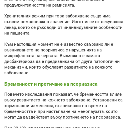
продължителността на ремисията.
Хранителния режим при това заболяване също има
съвсем немаловажно значение. Изготвя се от лекуващия
лекар, който се ръководи от индивидуалните особености
на пациента.
Към настоящия момент не е известно свързано ли е
възникването на псориазиса с нарушенията на
микрофлората на червата. Възможно е самата
дисбактериоза да е предизвикана от други патологични
механизми, които обуславят развитието на кожното
заболяване.
Бременност и протичане на псориазиса
Повечето изследвания показват, че бременността влияе
върху развитието на кожното заболяване. Установени са
хормонални изменения, възникващи по време на
бременността и при настъпване на менопаузата, които
могат да въздействат върху протичането на псориазиса.