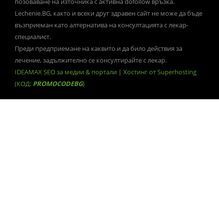
позоваване на източника с активна dofollow връзка.
Lechenie.BG, както и всеки друг здравен сайт не може да бъде
възприеман като алтернатива на консултацията с лекар-
специалист.
Преди предприемане на каквито и да било действия за
лечение, задължително се консултирайте с лекар.
IDEAMAX SEO за медии & портали
|
Хостинг от Superhosting
(КОД:
PROMOCODEBG
)