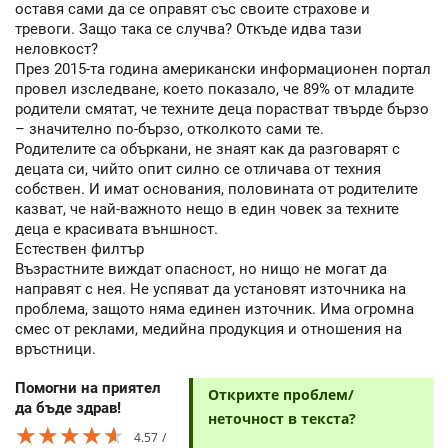
оставя сами да се оправят със своите страхове и
тревоги. Защо така се случва? Откъде идва тази
неловкост?
През 2015-та година американски информационен портал
провел изследване, което показало, че 89% от младите
родители смятат, че техните деца порастват твърде бързо
– значително по-бързо, отколкото сами те.
Родителите са объркани, не знаят как да разговарят с
децата си, чийто опит силно се отличава от техния
собствен. И имат основания, половината от родителите
казват, че най-важното нещо в един човек за техните
деца е красивата външност.
Естествен филтър
Възрастните виждат опасност, но нищо не могат да
направят с нея. Не успяват да установят източника на
проблема, защото няма единен източник. Има огромна
смес от реклами, медийна продукция и отношения на
връстници.
Помогни на приятел
Открихте проблем/
да бъде здрав!
неточност в текста?
★★★★★
★★★★★
★★★★★
4.57