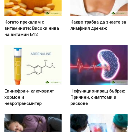
Когато прекалим с
Какво трябва да знаете за
витамините: Високи нива
лимфния дренаж
на витамин Б12
Епинефрин- ключовият
Нефункциониращ бъбрек:
хормон и
Причини, симптоми и
невротрансмитер
рискове