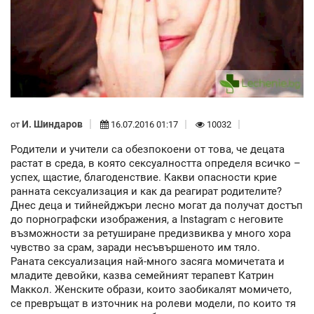
И. Шиндаров
от
16.07.2016 01:17
10032
Родители и учители са обезпокоени от това, че децата
растат в среда, в която сексуалността определя всичко –
успех, щастие, благоденствие. Какви опасности крие
ранната сексуализация и как да реагират родителите?
Днес деца и тийнейджъри лесно могат да получат достъп
до порнографски изображения, а Instagram с неговите
възможности за ретуширане предизвиква у много хора
чувство за срам, заради несъвършеното им тяло.
Раната сексуализация най-много засяга момичетата и
младите девойки, казва семейният терапевт Катрин
Маккол. Женските образи, които заобикалят момичето,
се превръщат в източник на ролеви модели, по които тя