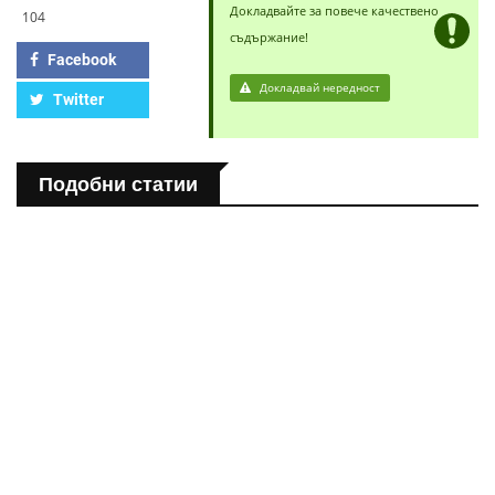
Докладвайте за повече качествено
104
съдържание!
Facebook
Докладвай нередност
Twitter
Подобни статии
ПОЛЕЗНО