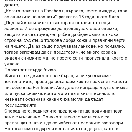
детето;
„Когато вляза във Facebook, първото, което виждам, това
са снимките на познати“, разказва 15-годишната Лиза.
„Под най-красивите от тях хората оставят стотици
лайкове. И се страхувам да публикувам свои снимки,
защото ми се струва, че трябва да бъде също толкова
стройна, със също толкова добра кожа и правилни черти
на лицето. Да, аз също получавам лайкове, но по-малко,
тогава започвам да си представям, че много хора са
видели снимките ми, но просто са ги пропуснали, което е
ужасно.
Порастват твърде бързо
Животът се движи твърде бързо, и ние усвояваме
технологиите, преди да осъзнаем как те променят живота
ни, обяснява Рег Бейли. Ако детето изпраща друга снимка
или пуска снимка, която могат да я видят всички, то
невинаги осъзнава какви биха могли да бъдат
последствията.
Според него, родителите предпочитат да подминат тези
теми с мълчание. Понякога технологиите сами се
превръщат в начин да се избегнат неловките разговори.
Но това само подкрепя изолацията на децата, като ги