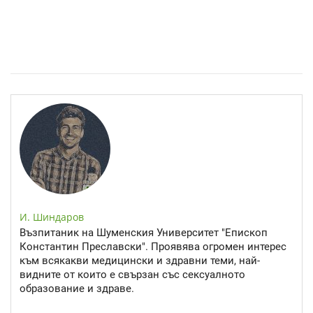
Спастичен колит: Как да разберем, че го имаме
И. Шиндаров
Възпитаник на Шуменския Университет "Епископ
Константин Преславски". Проявява огромен интерес
към всякакви медицински и здравни теми, най-
видните от които е свързан със сексуалното
образование и здраве.