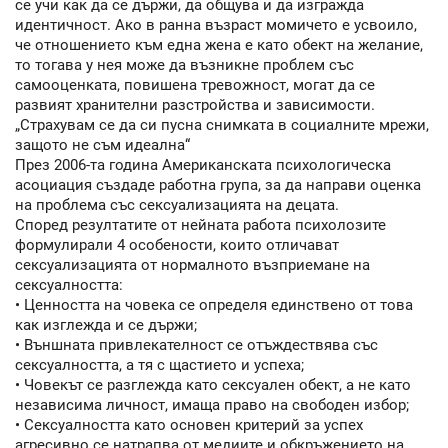
се учи как да се държи, да общува и да изгражда
идентичност. Ако в ранна възраст момичето е усвоило,
че отношението към една жена е като обект на желание,
то тогава у нея може да възникне проблем със
самооценката, повишена тревожност, могат да се
развият хранителни разстройства и зависимости.
„Страхувам се да си пусна снимката в социалните мрежи,
защото не съм идеална“
През 2006-та година Американската психологическа
асоциация създаде работна група, за да направи оценка
на проблема със сексуализацията на децата.
Според резултатите от нейната работа психолозите
формулирали 4 особености, които отличават
сексуализацията от нормалното възприемане на
сексуалността:
• Ценността на човека се определя единствено от това
как изглежда и се държи;
• Външната привлекателност се отъждествява със
сексуалността, а тя с щастието и успеха;
• Човекът се разглежда като сексуален обект, а не като
независима личност, имаща право на свободен избор;
• Сексуалността като основен критерий за успех
агресивно се натрапва от медиите и обкръжението на