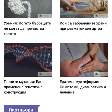
Уремия: Когато бъбреците
Кои са забранените храни
не могат да пречистват
при ревматоиден артрит
тялото
Генните мутации: Една
Еритема мултиформе:
променена генетична
Симптоми, диагностика и
конструкция
лечение
Партньори