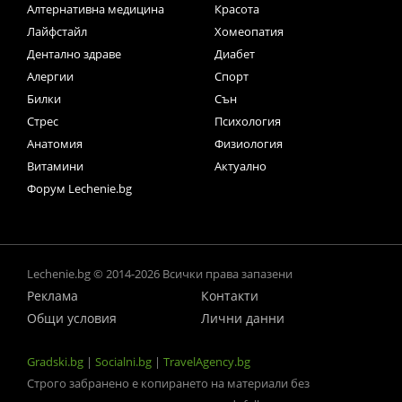
Алтернативна медицина
Красота
Лайфстайл
Хомеопатия
Дентално здраве
Диабет
Алергии
Спорт
Билки
Сън
Стрес
Психология
Анатомия
Физиология
Витамини
Актуално
Форум Lechenie.bg
Lechenie.bg © 2014-2026 Всички права запазени
Реклама
Контакти
Общи условия
Лични данни
Gradski.bg
|
Socialni.bg
|
TravelAgency.bg
Строго забранено е копирането на материали без