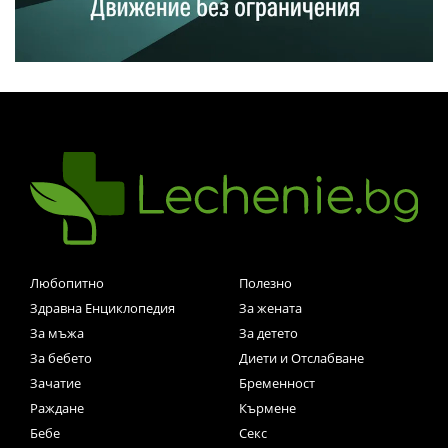
Любопитно
Полезно
Здравна Енциклопедия
За жената
За мъжа
За детето
За бебето
Диети и Отслабване
Зачатие
Бременност
Раждане
Кърмене
Бебе
Секс