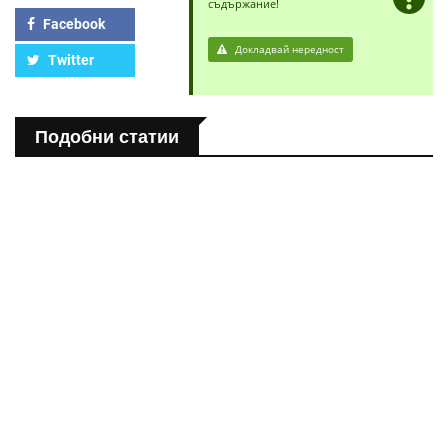
съдържание!
Facebook
Докладвай нередност
Twitter
Подобни статии
ПОЛЕЗНО
Спастичен колит: Как да разберем, че го имаме