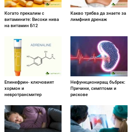
Когато прекалим с
Какво трябва да знаете за
витамините: Високи нива
лимфния дренаж
на витамин Б12
Епинефрин- ключовият
Нефункциониращ бъбрек:
хормон и
Причини, симптоми и
невротрансмитер
рискове