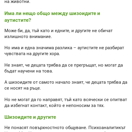
на животни.
Има ли нещо общо между шизоидите и
аутистите?
Може би, да, тъй като и едните, и другите не обичат
излишното внимание.
Но има и една значима разлика – аутистите не разбират
чувствата на другите хора.
Не знаят, че децата трябва да се прегръщат, но могат да
бъдат научени на това.
А шизоидите от самото начало знаят, че децата трябва да
се носят на ръце.
Но не могат да го направят, тъй като всячески се опитват
да избегнат контакт, който е непоносим за тях.
Шизоидите и другите
Не понасят повърхностното общуване. Психоаналитикът