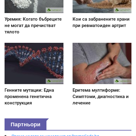
Уремия: Когато бъбреците
Кои са забранените храни
не могат да пречистват
при ревматоиден артрит
тялото
Генните мутации: Една
Еритема мултиформе:
променена генетична
Симптоми, диагностика и
конструкция
лечение
Партньори
Промо кодове за намаления от PromoCode.bg