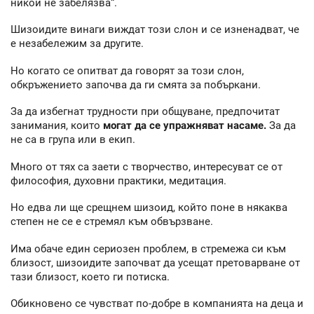
никой не забелязва“.
Шизоидите винаги виждат този слон и се изненадват, че
е незабележим за другите.
Но когато се опитват да говорят за този слон,
обкръжението започва да ги смята за побъркани.
За да избегнат трудности при общуване, предпочитат
занимания, които
могат да се упражняват насаме.
За да
не са в група или в екип.
Много от тях са заети с творчество, интересуват се от
философия, духовни практики, медитация.
Но едва ли ще срещнем шизоид, който поне в някаква
степен не се е стремял към обвързване.
Има обаче един сериозен проблем, в стремежа си към
близост, шизоидите започват да усещат претоварване от
тази близост, което ги потиска.
Обикновено се чувстват по-добре в компанията на деца и