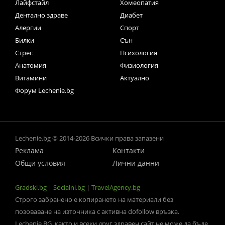
Лайфстайл
Хомеопатия
Дентално здраве
Диабет
Алергии
Спорт
Билки
Сън
Стрес
Психология
Анатомия
Физиология
Витамини
Актуално
Форум Lechenie.bg
Lechenie.bg © 2014-2026 Всички права запазени
Реклама
Контакти
Общи условия
Лични данни
Gradski.bg
|
Socialni.bg
|
TravelAgency.bg
Строго забранено е копирането на материали без
позоваване на източника с активна dofollow връзка.
Lechenie.BG, както и всеки друг здравен сайт не може да бъде