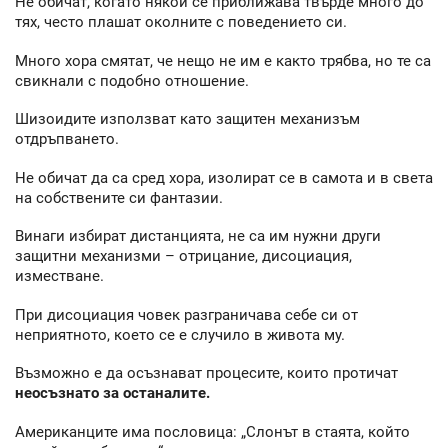
Не обичат, когато някой се приближава твърде много до
тях, често плашат околните с поведението си.
Много хора смятат, че нещо не им е както трябва, но те са
свикнали с подобно отношение.
Шизоидите използват като защитен механизъм
отдръпването.
Не обичат да са сред хора, изолират се в самота и в света
на собствените си фантазии.
Винаги избират дистанцията, не са им нужни други
защитни механизми – отрицание, дисоциация,
изместване.
При дисоциация човек разграничава себе си от
неприятното, което се е случило в живота му.
Възможно е да осъзнават процесите, които протичат
неосъзнато за останалите.
Американците има пословица: „Слонът в стаята, който