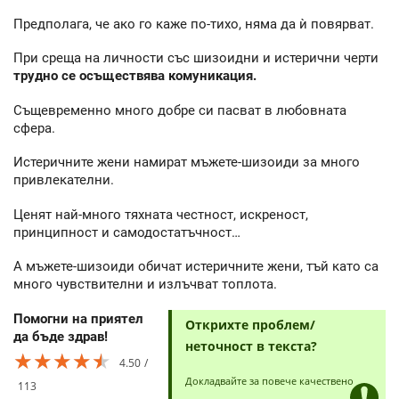
Предполага, че ако го каже по-тихо, няма да ѝ повярват.
При среща на личности със шизоидни и истерични черти
трудно се осъществява комуникация.
Същевременно много добре си пасват в любовната
сфера.
Истеричните жени намират мъжете-шизоиди за много
привлекателни.
Ценят най-много тяхната честност, искреност,
принципност и самодостатъчност…
А мъжете-шизоиди обичат истеричните жени, тъй като са
много чувствителни и излъчват топлота.
Помогни на приятел
Открихте проблем/
да бъде здрав!
неточност в текста?
★★★★★
★★★★★
★★★★★
4.50
Докладвайте за повече качествено
113