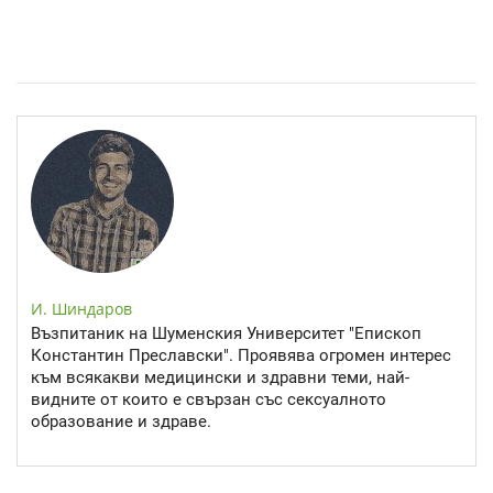
Спастичен колит: Как да разберем, че го имаме
И. Шиндаров
Възпитаник на Шуменския Университет "Епископ
Константин Преславски". Проявява огромен интерес
към всякакви медицински и здравни теми, най-
видните от които е свързан със сексуалното
образование и здраве.