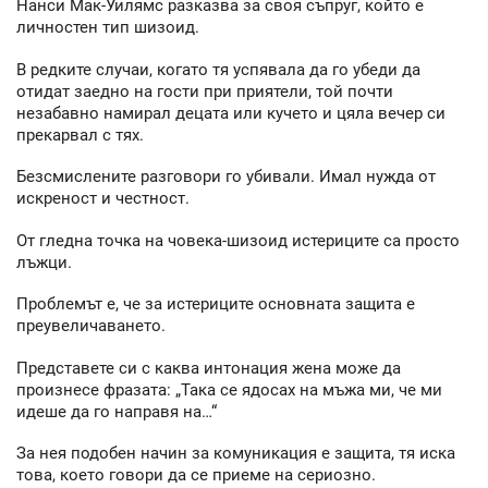
Нанси Мак-Уилямс разказва за своя съпруг, който е
личностен тип шизоид.
В редките случаи, когато тя успявала да го убеди да
отидат заедно на гости при приятели, той почти
незабавно намирал децата или кучето и цяла вечер си
прекарвал с тях.
Безсмислените разговори го убивали. Имал нужда от
искреност и честност.
От гледна точка на човека-шизоид истериците са просто
лъжци.
Проблемът е, че за истериците основната защита е
преувеличаването.
Представете си с каква интонация жена може да
произнесе фразата: „Така се ядосах на мъжа ми, че ми
идеше да го направя на…“
За нея подобен начин за комуникация е защита, тя иска
това, което говори да се приеме на сериозно.