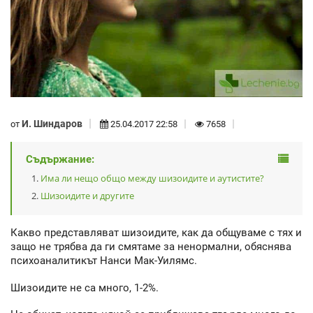
И. Шиндаров
от
25.04.2017 22:58
7658
Съдържание:
Има ли нещо общо между шизоидите и аутистите?
Шизоидите и другите
Какво представляват шизоидите, как да общуваме с тях и
защо не трябва да ги смятаме за ненормални, обяснява
психоаналитикът Нанси Мак-Уилямс.
Шизоидите не са много, 1-2%.