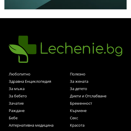
Любопитно
Полезно
Здравна Енциклопедия
За жената
За мъжа
За детето
За бебето
Диети и Отслабване
Зачатие
Бременност
Раждане
Кърмене
Бебе
Секс
Алтернативна медицина
Красота