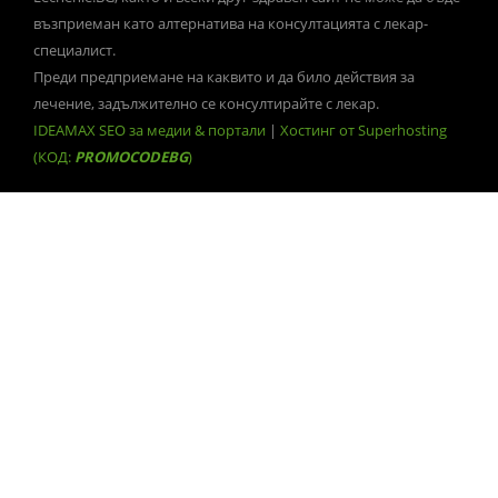
възприеман като алтернатива на консултацията с лекар-
специалист.
Преди предприемане на каквито и да било действия за
лечение, задължително се консултирайте с лекар.
IDEAMAX SEO за медии & портали
|
Хостинг от Superhosting
(КОД:
PROMOCODEBG
)