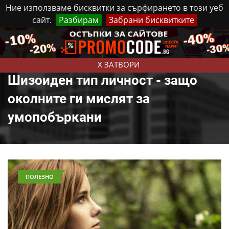
Ние използваме бисквитки за сърфирането в този уеб
сайт.
Разбирам
Забрани бисквитките
Реклама
Контакти
Четвъртък, 6 Август, 2026
X ЗАТВОРИ
Шизоиден тип личност - защо
околните ги мислят за
умопобъркани
ПОЛЕЗНО