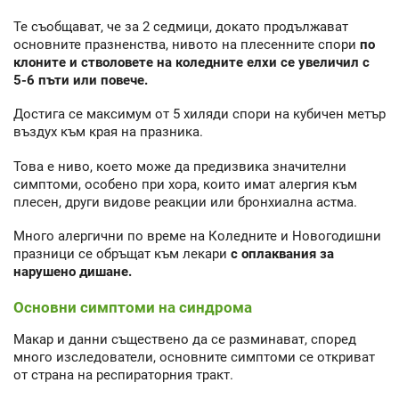
Те съобщават, че за 2 седмици, докато продължават
основните празненства, нивото на плесенните спори
по
клоните и стволовете на коледните елхи се увеличил с
5-6 пъти или повече.
Достига се максимум от 5 хиляди спори на кубичен метър
въздух към края на празника.
Това е ниво, което може да предизвика значителни
симптоми, особено при хора, които имат алергия към
плесен, други видове реакции или бронхиална астма.
Много алергични по време на Коледните и Новогодишни
празници се обръщат към лекари
с оплаквания за
нарушено дишане.
Основни симптоми на синдрома
Макар и данни съществено да се разминават, според
много изследователи, основните симптоми се откриват
от страна на респираторния тракт.