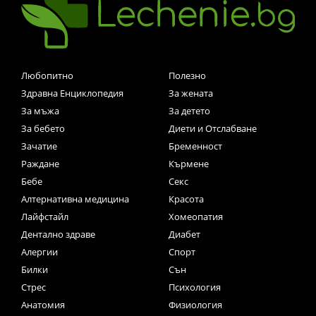
Любопитно
Полезно
Здравна Енциклопедия
За жената
За мъжа
За детето
За бебето
Диети и Отслабване
Зачатие
Бременност
Раждане
Кърмене
Бебе
Секс
Алтернативна медицина
Красота
Лайфстайл
Хомеопатия
Дентално здраве
Диабет
Алергии
Спорт
Билки
Сън
Стрес
Психология
Анатомия
Физиология