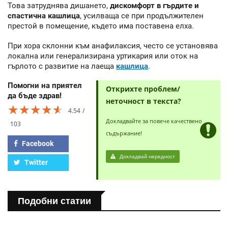
Това затруднява дишането,
дискомфорт в гърдите и
спастична кашлица
, усилваща се при продължителен
престой в помещение, където има поставена елха.
При хора склонни към анафилаксия, често се установява
локална или генерализирана уртикария или оток на
гърлото с развитие на лаеща
кашлица
.
Помогни на приятел
Открихте проблем/
да бъде здрав!
неточност в текста?
★★★★★
★★★★★
★★★★★
4.54
Докладвайте за повече качествено
103
съдържание!
Facebook
Докладвай нередност
Twitter
Подобни статии