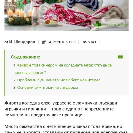
И. Шиндаров
от
14.12.2018 21:35
5343
Съдържание:
Какво е това синдром на коледната елха: откъде се
появява алергия?
Проблеми с дишането: нов обект на интерес
Основни симптоми на синдрома
Живата коледна елха, украсена с лампички, лъскави
играчки и гирлянди – това е един от непременните
символи на предстоящите празници.
Много семейства с нетърпение очакват това време, но
само не и хората, страдащи
от полиноза или алергия към