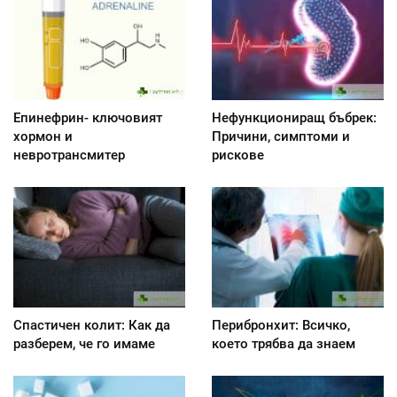
Епинефрин- ключовият
Нефункциониращ бъбрек:
хормон и
Причини, симптоми и
невротрансмитер
рискове
Спастичен колит: Как да
Перибронхит: Всичко,
разберем, че го имаме
което трябва да знаем