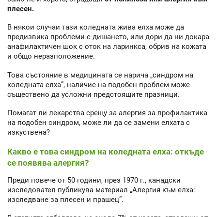
плесен.
В някои случаи тази коледната жива елха може да
предизвика проблеми с дишането, или дори да ни докара
анафилактичен шок с оток на ларинкса, обрив на кожата
и общо неразположение.
Това състояние в медицината се нарича „синдром на
коледната елха”, наличие на подобен проблем може
съществено да усложни предстоящите празници.
Помагат ли лекарства срещу за алергия за профилактика
на подобен синдром, може ли да се замени елхата с
изкуствена?
Какво е това синдром на коледната елха: откъде
се появява алергия?
Преди повече от 50 години, през 1970 г., канадски
изследовател публикува материал „Алергия към елха:
изследване за плесен и прашец”.