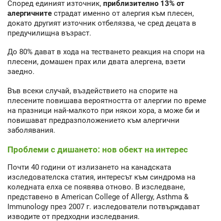
Според единият източник,
приблизително 13% от
алергичните
страдат именно от алергия към плесен,
докато другият източник отбелязва, че сред децата в
предучилищна възраст.
До 80% дават в хода на тестването реакция на спори на
плесени, домашен прах или двата алергена, взети
заедно.
Във всеки случай, въздействието на спорите на
плесените повишава вероятността от алергии по време
на празници най-малкото при някои хора, а може би и
повишават предразположението към алергични
заболявания.
Проблеми с дишането: нов обект на интерес
Почти 40 години от излизането на канадската
изследователска статия, интересът към синдрома на
коледната елха се появява отново. В изследване,
представено в American College of Allergy, Asthma &
Immunology през 2007 г. изследователи потвърждават
изводите от предходни изследвания.