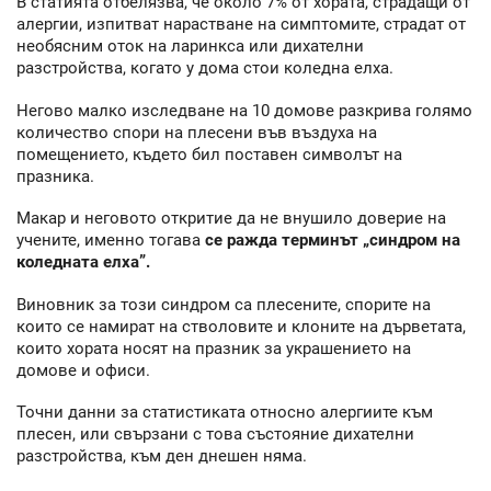
В статията отбелязва, че около 7% от хората, страдащи от
алергии, изпитват нарастване на симптомите, страдат от
необясним оток на ларинкса или дихателни
разстройства, когато у дома стои коледна елха.
Негово малко изследване на 10 домове разкрива голямо
количество спори на плесени във въздуха на
помещението, където бил поставен символът на
празника.
Макар и неговото откритие да не внушило доверие на
учените, именно тогава
се ражда терминът „синдром на
коледната елха”.
Виновник за този синдром са плесените, спорите на
които се намират на стволовите и клоните на дърветата,
които хората носят на празник за украшението на
домове и офиси.
Точни данни за статистиката относно алергиите към
плесен, или свързани с това състояние дихателни
разстройства, към ден днешен няма.