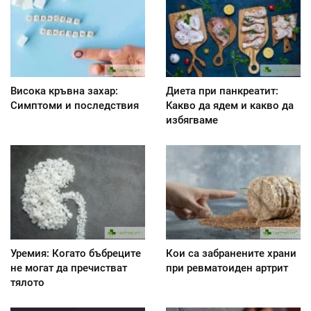
Висока кръвна захар:
Диета при панкреатит:
Симптоми и последствия
Kакво да ядем и какво да
избягваме
Уремия: Когато бъбреците
Кои са забранените храни
не могат да пречистват
при ревматоиден артрит
тялото