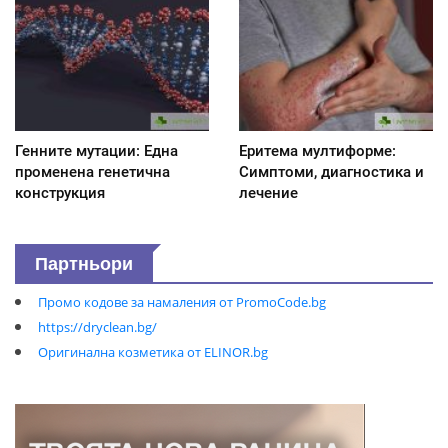
Генните мутации: Една
Еритема мултиформе:
променена генетична
Симптоми, диагностика и
конструкция
лечение
Партньори
Промо кодове за намаления от PromoCode.bg
https://dryclean.bg/
Оригинална козметика от ELINOR.bg