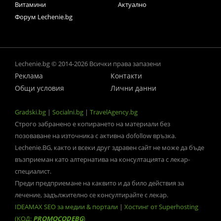
Витамини
Актуално
Форум Lechenie.bg
Lechenie.bg © 2014-2026 Всички права запазени
Реклама
Контакти
Общи условия
Лични данни
Gradski.bg
|
Socialni.bg
|
TravelAgency.bg
Строго забранено е копирането на материали без
позоваване на източника с активна dofollow връзка.
Lechenie.BG, както и всеки друг здравен сайт не може да бъде
възприеман като алтернатива на консултацията с лекар-
специалист.
Преди предприемане на каквито и да било действия за
лечение, задължително се консултирайте с лекар.
IDEAMAX SEO за медии & портали
|
Хостинг от Superhosting
(КОД:
PROMOCODEBG
)