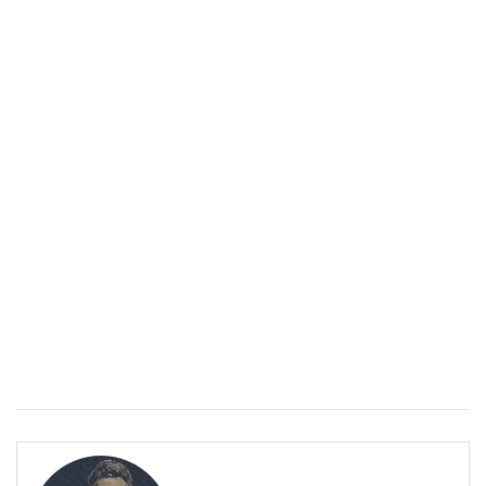
Епинефрин- ключовият хормон и невротрансмитер
ЗДРАВНА ЕНЦИКЛОПЕДИЯ
Епинефрин- ключовият хормон и невротрансмитер