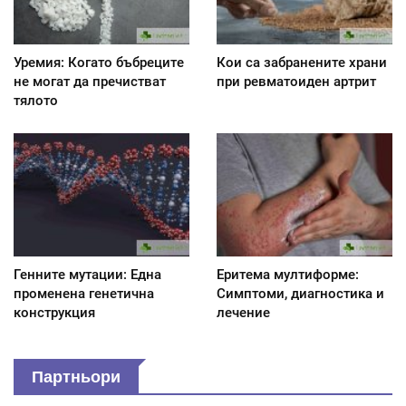
Уремия: Когато бъбреците
Кои са забранените храни
не могат да пречистват
при ревматоиден артрит
тялото
Генните мутации: Една
Еритема мултиформе:
променена генетична
Симптоми, диагностика и
конструкция
лечение
Партньори