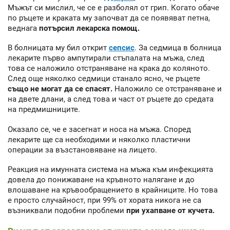
Мъжът си мислил, че се е разболял от грип. Когато обаче
по ръцете и краката му започват да се появяват петна,
веднага
потърсил лекарска помощ.
В болницата му бил открит
сепсис
. За седмица в болница
лекарите първо ампутирали стъпалата на мъжа, след
това се наложило отстраняване на крака до коляното.
След още няколко седмици станало ясно, че ръцете
също не могат да се спасят.
Наложило се отстраняване и
на двете длани, а след това и част от ръцете до средата
на предмишниците.
Оказало се, че е засегнат и носа на мъжа. Според
лекарите ще са необходими и няколко пластични
операции за възстановяване на лицето.
Реакция на имунната система на мъжа към инфекцията
довела до понижаване на кръвното налягане и до
влошаване на кръвообращението в крайниците. Но това
е просто случайност, при 99% от хората никога не са
възниквали подобни проблеми
при ухапване от кучета.