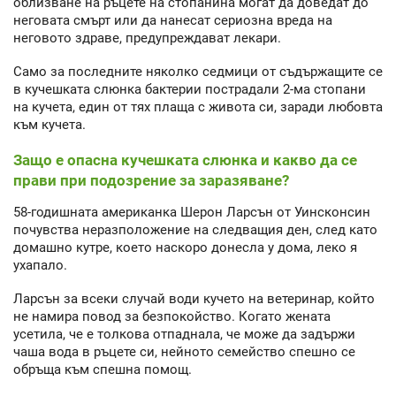
облизване на ръцете на стопанина могат да доведат до
неговата смърт или да нанесат сериозна вреда на
неговото здраве, предупреждават лекари.
Само за последните няколко седмици от съдържащите се
в кучешката слюнка бактерии пострадали 2-ма стопани
на кучета, един от тях плаща с живота си, заради любовта
към кучета.
Защо е опасна кучешката слюнка и какво да се
прави при подозрение за заразяване?
58-годишната американка Шерон Ларсън от Уинсконсин
почувства неразположение на следващия ден, след като
домашно кутре, което наскоро донесла у дома, леко я
ухапало.
Ларсън за всеки случай води кучето на ветеринар, който
не намира повод за безпокойство. Когато жената
усетила, че е толкова отпаднала, че може да задържи
чаша вода в ръцете си, нейното семейство спешно се
обръща към спешна помощ.