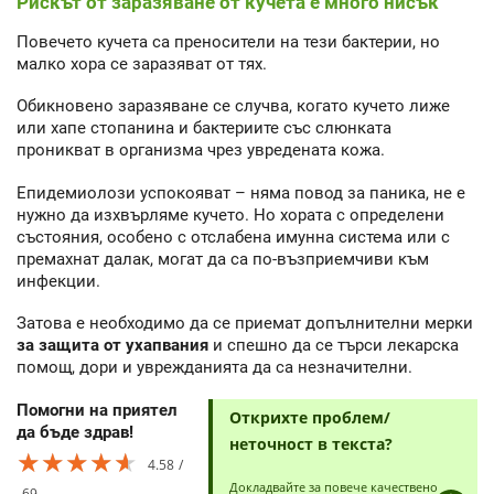
Рискът от заразяване от кучета е много нисък
Повечето кучета са преносители на тези бактерии, но
малко хора се заразяват от тях.
Обикновено заразяване се случва, когато кучето лиже
или хапе стопанина и бактериите със слюнката
проникват в организма чрез увредената кожа.
Епидемиолози успокояват – няма повод за паника, не е
нужно да изхвърляме кучето. Но хората с определени
състояния, особено с отслабена имунна система или с
премахнат далак, могат да са по-възприемчиви към
инфекции.
Затова е необходимо да се приемат допълнителни мерки
за защита от ухапвания
и спешно да се търси лекарска
помощ, дори и уврежданията да са незначителни.
Помогни на приятел
Открихте проблем/
да бъде здрав!
неточност в текста?
★★★★★
★★★★★
★★★★★
4.58
Докладвайте за повече качествено
69