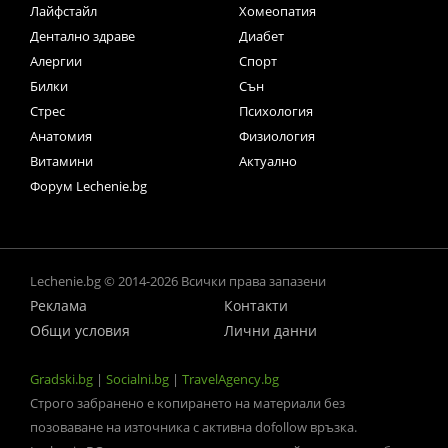
Лайфстайл
Хомеопатия
Дентално здраве
Диабет
Алергии
Спорт
Билки
Сън
Стрес
Психология
Анатомия
Физиология
Витамини
Актуално
Форум Lechenie.bg
Lechenie.bg © 2014-2026 Всички права запазени
Реклама
Контакти
Общи условия
Лични данни
Gradski.bg
|
Socialni.bg
|
TravelAgency.bg
Строго забранено е копирането на материали без
позоваване на източника с активна dofollow връзка.