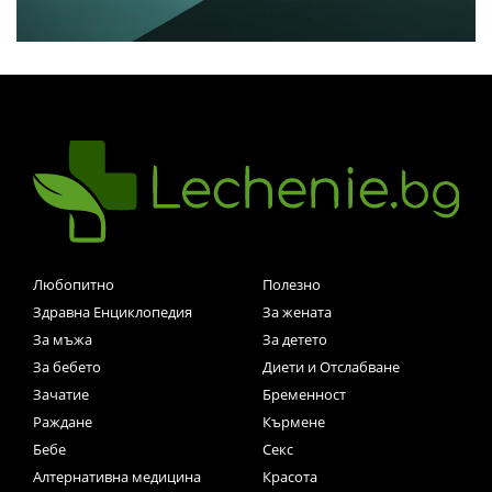
Любопитно
Полезно
Здравна Енциклопедия
За жената
За мъжа
За детето
За бебето
Диети и Отслабване
Зачатие
Бременност
Раждане
Кърмене
Бебе
Секс
Алтернативна медицина
Красота