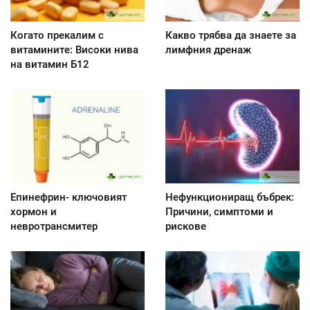
Когато прекалим с
Какво трябва да знаете за
витамините: Високи нива
лимфния дренаж
на витамин Б12
Епинефрин- ключовият
Нефункциониращ бъбрек:
хормон и
Причини, симптоми и
невротрансмитер
рискове