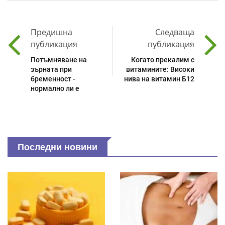
Предишна
Следваща
публикация
публикация
Потъмняване на
Когато прекалим с
зърната при
витамините: Високи
бременност -
нива на витамин Б12
нормално ли е
Последни новини