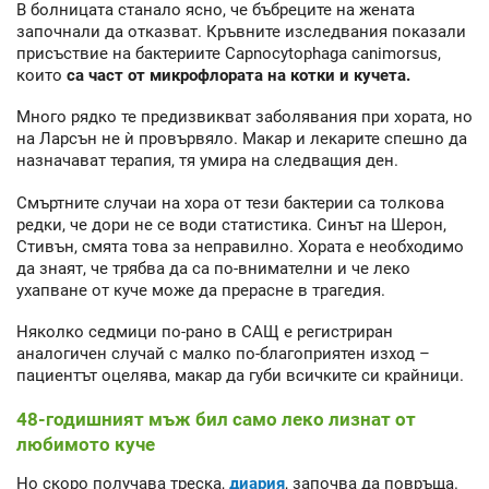
В болницата станало ясно, че бъбреците на жената
започнали да отказват. Кръвните изследвания показали
присъствие на бактериите Capnocytophaga canimorsus,
които
са част от микрофлората на котки и кучета.
Много рядко те предизвикват заболявания при хората, но
на Ларсън не ѝ провървяло. Макар и лекарите спешно да
назначават терапия, тя умира на следващия ден.
Смъртните случаи на хора от тези бактерии са толкова
редки, че дори не се води статистика. Синът на Шерон,
Стивън, смята това за неправилно. Хората е необходимо
да знаят, че трябва да са по-внимателни и че леко
ухапване от куче може да прерасне в трагедия.
Няколко седмици по-рано в САЩ е регистриран
аналогичен случай с малко по-благоприятен изход –
пациентът оцелява, макар да губи всичките си крайници.
48-годишният мъж бил само леко лизнат от
любимото куче
Но скоро получава треска,
диария
, започва да повръща.