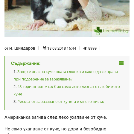
И. Шиндаров
от
18.08.2018 16:44
8999
Съдържание:
Защо е опасна кучешката слюнка и какво да се прави
при подозрение за заразяване?
48-годишният мъж бил само леко лизнат от любимото
куче
Рискът от заразяване от кучета е много нисък
Американка загива след леко ухапване от куче.
Не само ухапване от куче, но дори и безобидно