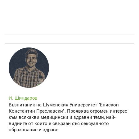
Спастичен колит: Как да разберем, че го имаме
И. Шиндаров
Възпитаник на Шуменския Университет "Епископ
Константин Преславски". Проявява огромен интерес
към всякакви медицински и здравни теми, най-
видните от които е свързан със сексуалното
образование и здраве.