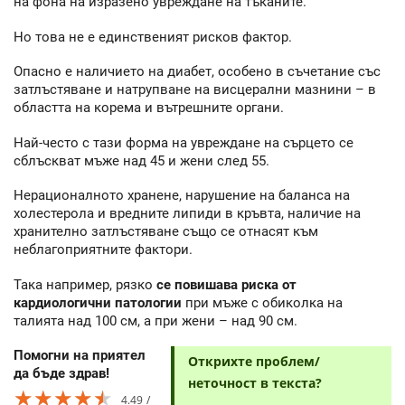
на фона на изразено увреждане на тъканите.
Но това не е единственият рисков фактор.
Опасно е наличието на диабет, особено в съчетание със
затлъстяване и натрупване на висцерални мазнини – в
областта на корема и вътрешните органи.
Най-често с тази форма на увреждане на сърцето се
сблъскват мъже над 45 и жени след 55.
Нерационалното хранене, нарушение на баланса на
холестерола и вредните липиди в кръвта, наличие на
хранително затлъстяване също се отнасят към
неблагоприятните фактори.
Така например, рязко
се повишава риска от
кардиологични патологии
при мъже с обиколка на
талията над 100 см, а при жени – над 90 см.
Помогни на приятел
Открихте проблем/
да бъде здрав!
неточност в текста?
★★★★★
★★★★★
★★★★★
4.49