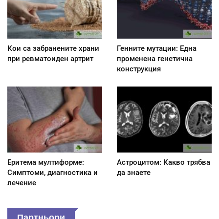
Кои са забранените храни
Генните мутации: Една
при ревматоиден артрит
променена генетична
конструкция
Еритема мултиформе:
Астроцитом: Какво трябва
Симптоми, диагностика и
да знаете
лечение
Партньори