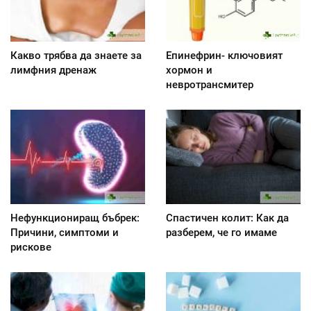
Какво трябва да знаете за
Епинефрин- ключовият
лимфния дренаж
хормон и
невротрансмитер
Нефункциониращ бъбрек:
Спастичен колит: Как да
Причини, симптоми и
разберем, че го имаме
рискове