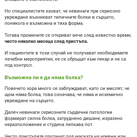
Но специалистите казват, че невинаги при сериозно
увреждане възникват типичните болки в сърцето,
понякога е възможна и тиха форма.
Тогава промените се откриват вече след известно време,
често няколко месеца след пристъпа.
И пациентите в този случай не получават необходимите
лечебни мероприятия, не се обръщат към лекар и не са
под контрол.
Възможна ли е да няма болка?
Повечето хора много се заблуждават, като си мислят, че
щом няма болка, това означава, че няма и исхемично
увреждане на сърцето.
Далеч невинаги сериозните сърдечни патологии
формират силна болка, затруднено дишане, изразено
неразположение и студена лепкава пот.
Често пристъпите протичат под маската на чревни или