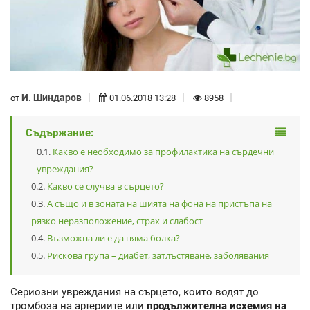
И. Шиндаров
от
01.06.2018 13:28
8958
Съдържание:
Какво е необходимо за профилактика на сърдечни
увреждания?
Какво се случва в сърцето?
А също и в зоната на шията на фона на пристъпа на
рязко неразположение, страх и слабост
Възможна ли е да няма болка?
Рискова група – диабет, затлъстяване, заболявания
Сериозни увреждания на сърцето, които водят до
тромбоза на артериите или
продължителна исхемия на