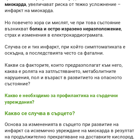
миокарда
, увеличават риска от тежко усложнение –
инфаркт на миокарда.
Но повечето хора си мислят, че при това състояние
възникват
болка и остро изразено неразположение
,
страх и изменения в електрокардиограмата.
Случва се и тих инфаркт, при който симптоматиката е
оскъдна, а последствията често са фатални.
Какви са факторите, които предразполагат към него,
каква е ролята на затлъстяването, метаболитните
нарушения, пол и възраст в развитието на опасното
състояние?
Какво е необходимо за профилактика на сърдечни
увреждания?
Какво се случва в сърцето?
Основа за измененията в сърцето при развитие на
инфаркт са исхемично увреждане на миокарда в резултат
на продължително прекратяване на доставките кислород.