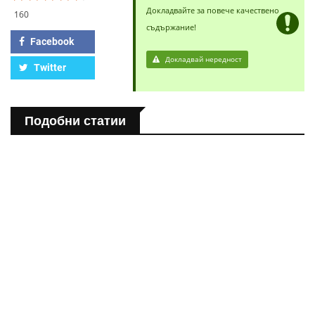
Докладвайте за повече качествено
160
съдържание!
Facebook
Докладвай нередност
Twitter
Подобни статии
ПОЛЕЗНО