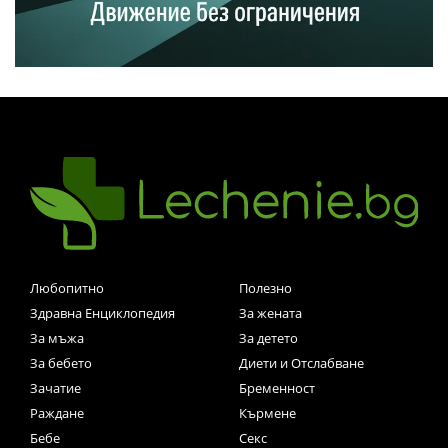
Любопитно
Полезно
Здравна Енциклопедия
За жената
За мъжа
За детето
За бебето
Диети и Отслабване
Зачатие
Бременност
Раждане
Кърмене
Бебе
Секс