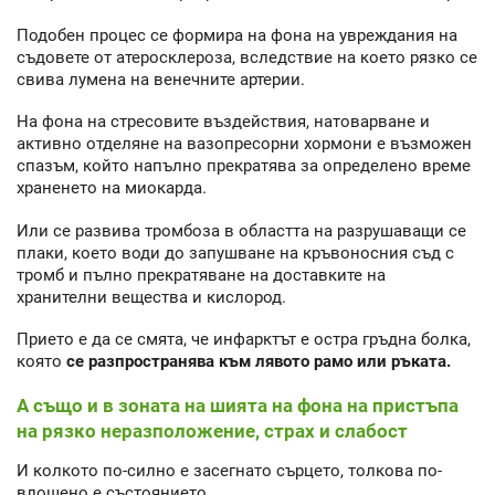
Подобен процес се формира на фона на увреждания на
съдовете от атеросклероза, вследствие на което рязко се
свива лумена на венечните артерии.
На фона на стресовите въздействия, натоварване и
активно отделяне на вазопресорни хормони е възможен
спазъм, който напълно прекратява за определено време
храненето на миокарда.
Или се развива тромбоза в областта на разрушаващи се
плаки, което води до запушване на кръвоносния съд с
тромб и пълно прекратяване на доставките на
хранителни вещества и кислород.
Прието е да се смята, че инфарктът е остра гръдна болка,
която
се разпространява към лявото рамо или ръката.
А също и в зоната на шията на фона на пристъпа
на рязко неразположение, страх и слабост
И колкото по-силно е засегнато сърцето, толкова по-
влошено е състоянието.