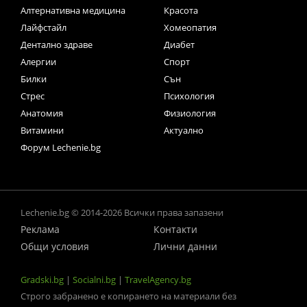
Алтернативна медицина
Красота
Лайфстайл
Хомеопатия
Дентално здраве
Диабет
Алергии
Спорт
Билки
Сън
Стрес
Психология
Анатомия
Физиология
Витамини
Актуално
Форум Lechenie.bg
Lechenie.bg © 2014-2026 Всички права запазени
Реклама
Контакти
Общи условия
Лични данни
Gradski.bg
|
Socialni.bg
|
TravelAgency.bg
Строго забранено е копирането на материали без