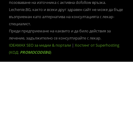
позоваване на източника с активна dofollow връзка.
Lechenie.BG, както и всеки друг здравен сайт не може да бъде
възприеман като алтернатива на консултацията с лекар-
специалист.
Преди предприемане на каквито и да било действия за
лечение, задължително се консултирайте с лекар.
IDEAMAX SEO за медии & портали
|
Хостинг от Superhosting
(КОД:
PROMOCODEBG
)