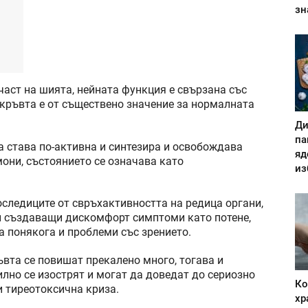
зн
аст на шията, нейната функция е свързана със
 кръвта е от съществено значение за нормалната
Ди
па
 става по-активна и синтезира и освобождава
яд
они, състоянието се означава като
из
оследиците от свръхактивността на редица органи,
 и създаващи дискомфорт симптоми като потене,
 а понякога и проблеми със зрението.
ъвта се повишат прекалено много, тогава и
лно се изострят и могат да доведат до сериозно
Ко
и тиреотоксична криза.
хр