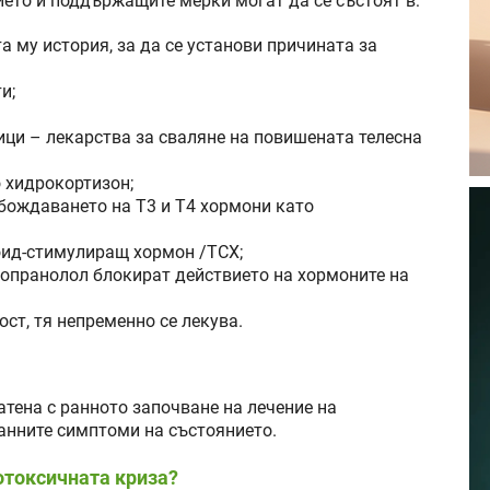
ието и поддържащите мерки могат да се състоят в:
а му история, за да се установи причината за
и;
ици – лекарства за сваляне на повишената телесна
о хидрокортизон;
бождаването на Т3 и Т4 хормони като
оид-стимулиращ хормон /ТСХ;
пропранолол блокират действието на хормоните на
ст, тя непременно се лекува.
тена с ранното започване на лечение на
анните симптоми на състоянието.
еотоксичната криза?