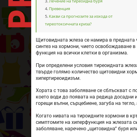
Лечение на тиреоидна буря
Превенция
Какви са прогнозите за изхода от
тиреотоксичната криза?
Щитовидната жлеза се намира в предната ч
синтез на хормони, чието освобождаване в
функция на всички клетки в организма.
При определени условия тиреоидната жлеза
твърде голямо количество щитовидни хорм
хипертиреоидизъм.
Хората с това заболяване се сблъскват с п
което води до появата на редица досадни
горещи вълни, сърцебиене, загуба на тегло,
Когато нивата на тироидните хормони в кр
симптомите на хиперфункция на жлезата си
заболяване, наречено „щитовидна“ буря ил