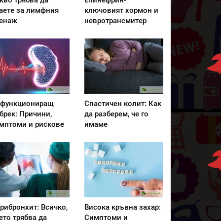
кво трябва да
Епинефрин-
аете за лимфния
ключовият хормон и
енаж
невротрансмитер
функциониращ
Спастичен колит: Как
брек: Причини,
да разберем, че го
мптоми и рискове
имаме
рибронхит: Всичко,
Висока кръвна захар:
ето трябва да
Симптоми и