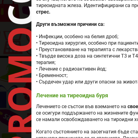
тиреоидната жлеза. Идентифицирани са п
стрес.
Други възможни причини са:
• Инфекции, особено на белия дроб;
• Тиреоидна хирургия, особено при пациен
• Преустановяване на терапията с лекарств
• Твърде висока доза на синтетични Т3 и
терапия;
• Лечение с радиоактивен йод;
• Бременност;
• Сърдечен удар или други опасни за живот
Лечение на тиреоидна буря
Лечението се състои във вземането на
свое
се осигури поддържането на жизнените фун
се намали освобождаването на тироидни х
Когато състоянието на засегнатия бъде ст