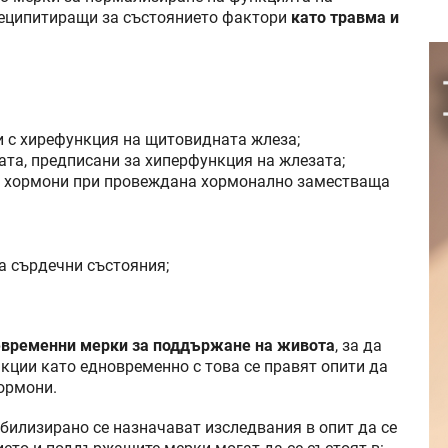
реципитиращи за състоянието фактори
като травма и
ти с хирефункция на щитовидната жлеза;
ата, предписани за хиперфункция на жлезата;
 Т4 хормони при провеждана хормонално заместваща
а сърдечни състояния;
временни мерки за поддържане на живота
, за да
кции като едновременно с това се правят опити да
ормони.
абилизирано се назначават изследвания в опит да се