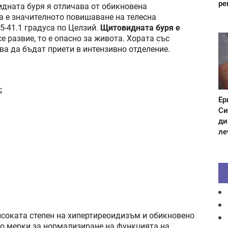
ре
идната буря я отличава от обикновена
а е значителното повишаване на телесна
5-41.1 градуса по Целзий.
Щитовидната буря е
се развие, то е опасно за живота. Хората със
а да бъдат приети в интензивно отделение.
;
Ер
Си
ди
ле
исоката степен на хипертиреоидизъм и обикновено
нно мерки за нормализиране на функцията на