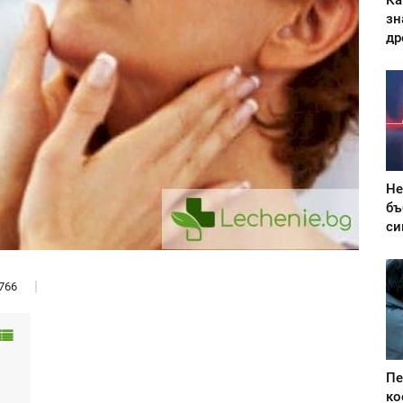
Ка
зн
др
Не
бъ
си
766
Пе
ко