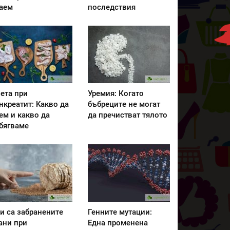
аем
последствия
ета при
Уремия: Когато
нкреатит: Kакво да
бъбреците не могат
ем и какво да
да пречистват тялото
бягваме
и са забранените
Генните мутации:
ани при
Една променена