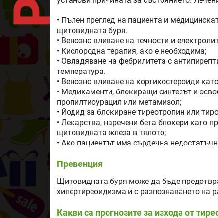
установи причината за състоянието. Лечен
• Пълен преглед на пациента и медицинскат
щитовидната буря.
• Венозно вливане на течности и електролит
• Кислородна терапия, ако е необходима;
• Овладяване на фебрилитета с антипирепт
температура.
• Венозно вливане на кортикостероиди кат
• Медикаменти, блокиращи синтезът и осво
пропилтиоурацил или метамизол;
• Йодид за блокиране тиреотропин или тир
• Лекарства, наречени бета блокери като 
щитовидната жлеза в тялото;
• Ако пациентът има сърдечна недостатъчно
Превенция
Щитовидната буря може да бъде предотвра
хипертиреоидизма и с разпознаването на р
Какви са прогнозите за изхода от тир