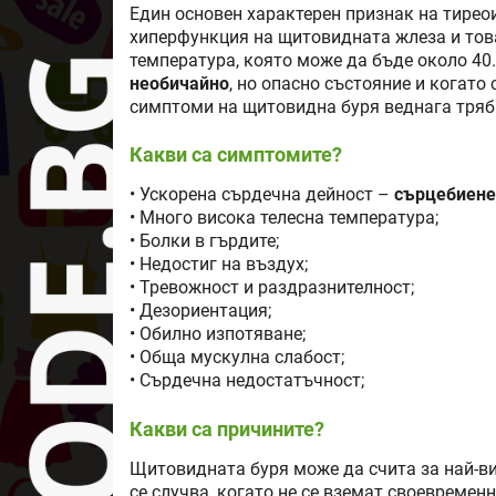
Един основен характерен признак на тирео
хиперфункция на щитовидната жлеза и тов
температура, която може да бъде около 40.
необичайно
, но опасно състояние и когато 
симптоми на щитовидна буря веднага трябв
Какви са симптомите?
• Ускорена сърдечна дейност –
сърцебиене
• Много висока телесна температура;
• Болки в гърдите;
• Недостиг на въздух;
• Тревожност и раздразнителност;
• Дезориентация;
• Обилно изпотяване;
• Обща мускулна слабост;
• Сърдечна недостатъчност;
Какви са причините?
Щитовидната буря може да счита за най-в
се случва, когато не се вземат своевреме