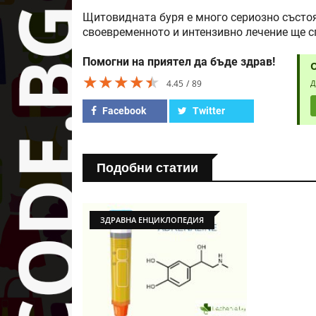
Щитовидната буря е много сериозно състоя
своевременното и интензивно лечение ще с
Помогни на приятел да бъде здрав!
★★★★★
★★★★★
★★★★★
4.45
89
Д
Facebook
Twitter
Подобни статии
ЗДРАВНА ЕНЦИКЛОПЕДИЯ