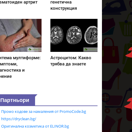
вматоиден артрит
генетична
конструкция
итема мултиформе:
Астроцитом: Какво
мптоми,
трябва да знаете
агностика и
чение
Партньори
Промо кодове за намаления от PromoCode.bg
https://dryclean.bg/
Оригинална козметика от ELINOR.bg