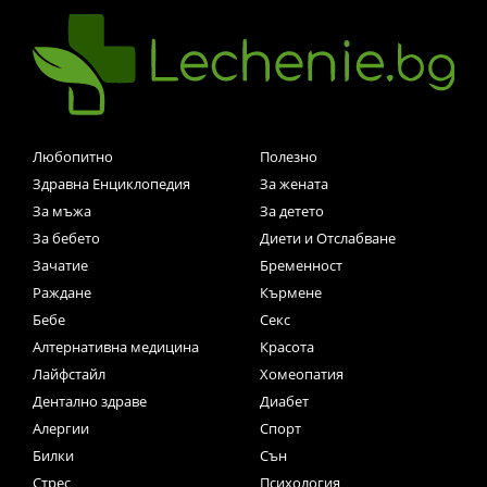
Любопитно
Полезно
Здравна Енциклопедия
За жената
За мъжа
За детето
За бебето
Диети и Отслабване
Зачатие
Бременност
Раждане
Кърмене
Бебе
Секс
Алтернативна медицина
Красота
Лайфстайл
Хомеопатия
Дентално здраве
Диабет
Алергии
Спорт
Билки
Сън
Стрес
Психология