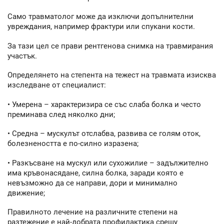
Само травматолог може да изключи допълнителни
увреждания, например фрактури или спукани кости.
За тази цел се прави рентгенова снимка на травмирания
участък.
Определянето на степента на тежест на травмата изисква
изследване от специалист:
• Умерена – характеризира се със слаба болка и често
преминава след няколко дни;
• Средна – мускулът отслабва, развива се голям оток,
болезнеността е по-силно изразена;
• Разкъсване на мускул или сухожилие – задължително
има кръвонасядане, силна болка, заради която е
невъзможно да се направи, дори и минимално
движение;
Правилното лечение на различните степени на
разтежение е най-добрата профилактика срещу