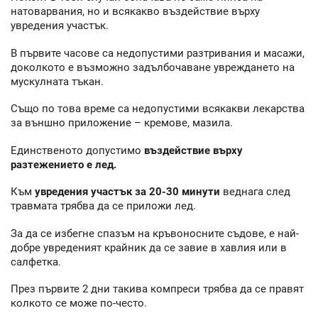
натоварвания, но и всякакво въздействие върху
увредения участък.
В първите часове са недопустими разтривания и масажи,
доколкото е възможно задълбочаване увреждането на
мускулната тъкан.
Също по това време са недопустими всякакви лекарства
за външно приложение – кремове, мазила.
Единственото допустимо
въздействие върху
разтежението е лед.
Към
увредения участък за 20-30 минути
веднага след
травмата трябва да се приложи лед.
За да се избегне спазъм на кръвоносните съдове, е най-
добре увреденият крайник да се завие в хавлия или в
салфетка.
През първите 2 дни такива компреси трябва да се правят
колкото се може по-често.