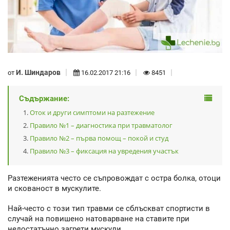
И. Шиндаров
от
16.02.2017 21:16
8451
Съдържание:
Оток и други симптоми на разтежение
Правило №1 – диагностика при травматолог
Правило №2 – първа помощ – покой и студ
Правило №3 – фиксация на увредения участък
Разтеженията често се съпровождат с остра болка, отоци
и скованост в мускулите.
Най-често с този тип травми се сблъскват спортисти в
случай на повишено натоварване на ставите при
недостатъчно загрети мускули.