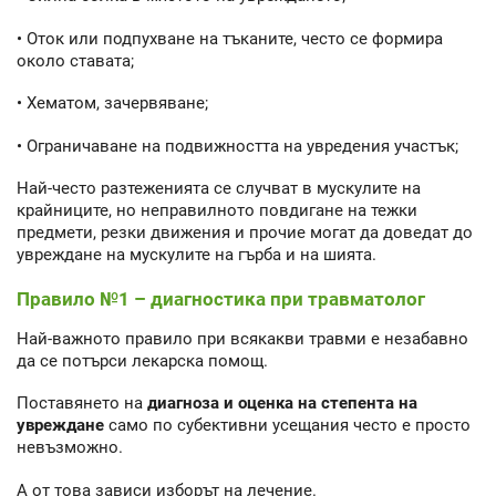
• Оток или подпухване на тъканите, често се формира
около ставата;
• Хематом, зачервяване;
• Ограничаване на подвижността на увредения участък;
Най-често разтеженията се случват в мускулите на
крайниците, но неправилното повдигане на тежки
предмети, резки движения и прочие могат да доведат до
увреждане на мускулите на гърба и на шията.
Правило №1 – диагностика при травматолог
Най-важното правило при всякакви травми е незабавно
да се потърси лекарска помощ.
Поставянето на
диагноза и оценка на степента на
увреждане
само по субективни усещания често е просто
невъзможно.
А от това зависи изборът на лечение.