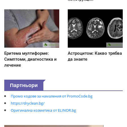
Еритема мултиформе:
Астроцитом: Какво трябва
Симптоми, диагностика и
да знаете
лечение
Партньори
Промо кодове за намаления от PromoCode.bg
https://dryclean.bg/
Оригинална козметика от ELINOR.bg