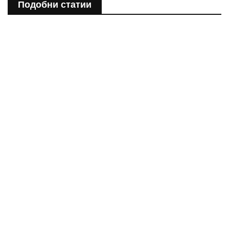
Подобни статии
ПОЛЕЗНО
Спастичен колит: Как да разберем, че го имаме
ПОЛЕЗНО