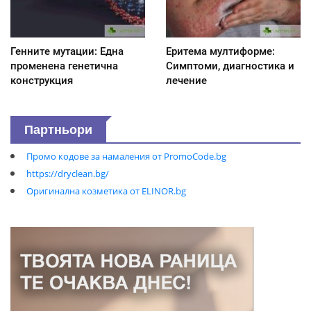
Генните мутации: Една
Еритема мултиформе:
променена генетична
Симптоми, диагностика и
конструкция
лечение
Партньори
Промо кодове за намаления от PromoCode.bg
https://dryclean.bg/
Оригинална козметика от ELINOR.bg