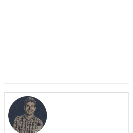
Спастичен колит: Как да разберем, че го имаме
ПОЛЕЗНО
Спастичен колит: Как да разберем, че го имаме