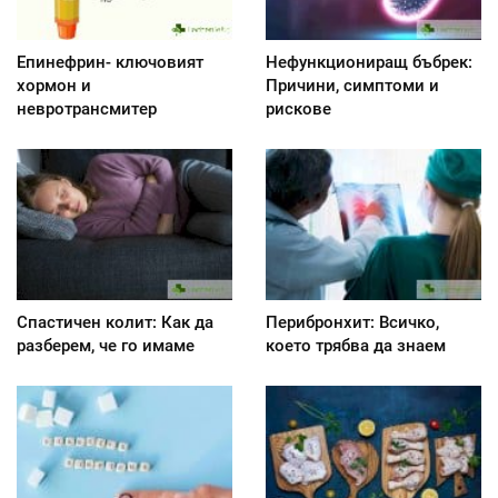
Епинефрин- ключовият
Нефункциониращ бъбрек:
хормон и
Причини, симптоми и
невротрансмитер
рискове
Спастичен колит: Как да
Перибронхит: Всичко,
разберем, че го имаме
което трябва да знаем