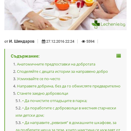
И. Шиндаров
от
27.12.2016 22:24
5594
Съдържание:
Анатомичните предпоставки на добротата
Споделяйте с децата истории за направено добро
Усмихвайте се по-често
Направете добрина, без да го обмисляте предварително
Станете заедно доброволци
• Да почистите отпадъците в парка;
• Да поработите с доброволци в местния старчески
или детски дом;
• Да направите „ревизия“ в домашните шкафове, за
да подберете неща за тези, които наистина се нуждаят от