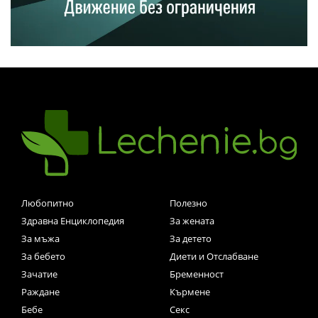
Любопитно
Полезно
Здравна Енциклопедия
За жената
За мъжа
За детето
За бебето
Диети и Отслабване
Зачатие
Бременност
Раждане
Кърмене
Бебе
Секс