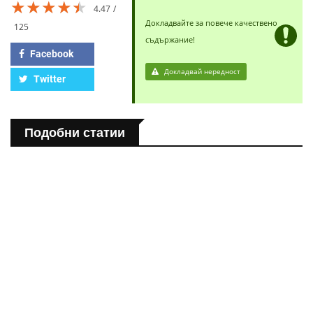
★★★★★
★★★★★
★★★★★
4.47
Докладвайте за повече качествено
125
съдържание!
Facebook
Докладвай нередност
Twitter
Подобни статии
ПОЛЕЗНО