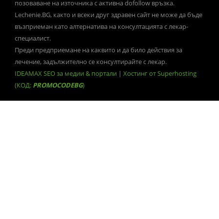
позоваване на източника с активна dofollow връзка.
Lechenie.BG, както и всеки друг здравен сайт не може да бъде
възприеман като алтернатива на консултацията с лекар-
специалист.
Преди предприемане на каквито и да било действия за
лечение, задължително се консултирайте с лекар.
IDEAMAX SEO за медии & портали
|
Хостинг от Superhosting
(КОД:
PROMOCODEBG
)