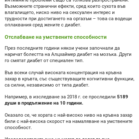
Възможните странични ефекти, сред които сухота във
влагалището, ниско ниво на сексуален интерес и
трудности при достигането на оргазъм – това са водещи
оплаквания сред жените с диабет.
Отслабване на умствените способности
През последните години някои учени започнали да
наричат болестта на Алцхаймер диабет на мозъка. Други
го смятат диабет от специален тип.
Във всеки случай високата концентрация на кръвна
захар в кръвта, със съществуващите когнитивни функции,
са силни, независимо от типа диабет.
Например, в изследване за 2018 г. се проследили
5189
души в продължение на 10 години.
Оказало се, че хората с най-високо ниво на кръвна захар
били с най-висока скорост на намаляване на умствените
способност.