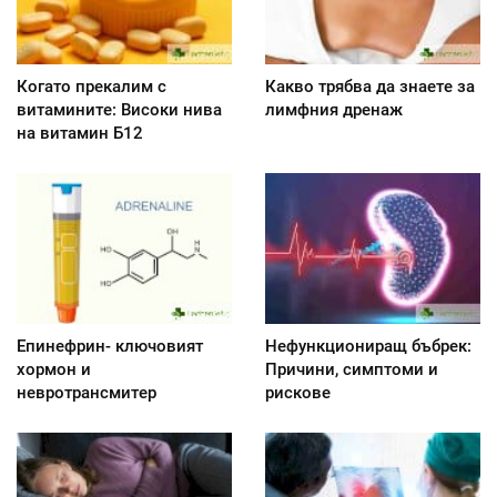
Когато прекалим с
Какво трябва да знаете за
витамините: Високи нива
лимфния дренаж
на витамин Б12
Епинефрин- ключовият
Нефункциониращ бъбрек:
хормон и
Причини, симптоми и
невротрансмитер
рискове