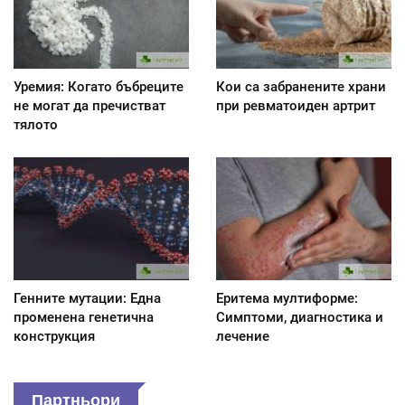
Уремия: Когато бъбреците
Кои са забранените храни
не могат да пречистват
при ревматоиден артрит
тялото
Генните мутации: Една
Еритема мултиформе:
променена генетична
Симптоми, диагностика и
конструкция
лечение
Партньори