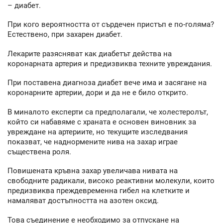
– диабет.
При кого вероятността от сърдечен пристъп е по-голяма?
Естествено, при захарен диабет.
Лекарите разясняват как диабетът действа на
коронарната артерия и предизвиква техните увреждания.
При поставена диагноза диабет вече има и засягане на
коронарните артерии, дори и да не е било открито.
В миналото експерти са предполагали, че холестеролът,
който си набавяме с храната е основен виновник за
увреждане на артериите, но текущите изследвания
показват, че наднормените нива на захар играе
съществена роля.
Повишената кръвна захар увеличава нивата на
свободните радикали, високо реактивни молекули, които
предизвиква преждевременна гибел на клетките и
намаляват достъпността на азотен оксид.
Това съединение е необходимо за отпускане на