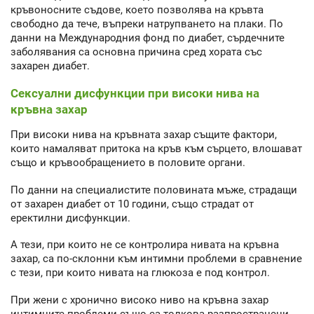
кръвоносните съдове, което позволява на кръвта
свободно да тече, въпреки натрупването на плаки. По
данни на Международния фонд по диабет, сърдечните
заболявания са основна причина сред хората със
захарен диабет.
Сексуални дисфункции при високи нива на
кръвна захар
При високи нива на кръвната захар същите фактори,
които намаляват притока на кръв към сърцето, влошават
също и кръвообращението в половите органи.
По данни на специалистите половината мъже, страдащи
от захарен диабет от 10 години, също страдат от
еректилни дисфункции.
А тези, при които не се контролира нивата на кръвна
захар, са по-склонни към интимни проблеми в сравнение
с тези, при които нивата на глюкоза е под контрол.
При жени с хронично високо ниво на кръвна захар
интимните проблеми също са толкова разпространени.