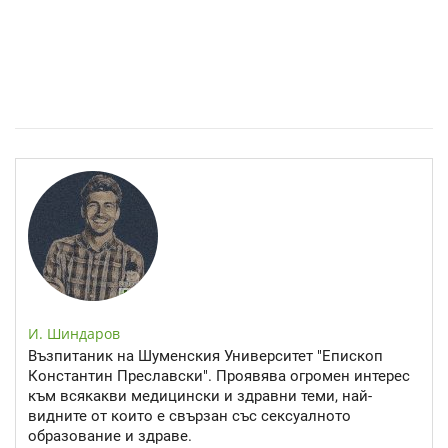
Спастичен колит: Как да разберем, че го имаме
И. Шиндаров
Възпитаник на Шуменския Университет "Епископ
Константин Преславски". Проявява огромен интерес
към всякакви медицински и здравни теми, най-
видните от които е свързан със сексуалното
образование и здраве.