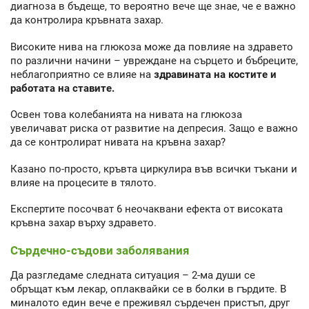
диагноза в бъдеще, то вероятно вече ще знае, че е важно
да контролира кръвната захар.
Високите нива на глюкоза може да повлияе на здравето
по различни начини – увреждане на сърцето и бъбреците,
неблагоприятно се влияе на
здравината на костите и
работата на ставите.
Освен това колебанията на нивата на глюкоза
увеличават риска от развитие на депресия. Защо е важно
да се контролират нивата на кръвна захар?
Казано по-просто, кръвта циркулира във всички тъкани и
влияе на процесите в тялото.
Експертите посочват 6 неочаквани ефекта от високата
кръвна захар върху здравето.
Сърдечно-съдови заболявания
Да разгледаме следната ситуация – 2-ма души се
обръщат към лекар, оплаквайки се в болки в гърдите. В
миналото един вече е преживял сърдечен пристъп, друг