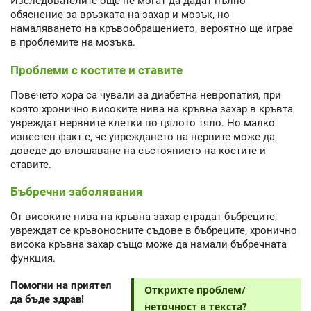
Изследователите още не могат да дадат пълно
обяснение за връзката на захар и мозък, но
намаляването на кръвообращението, вероятно ще играе
в проблемите на мозъка.
Проблеми с костите и ставите
Повечето хора са чували за диабетна невропатия, при
която хронично високите нива на кръвна захар в кръвта
увреждат нервните клетки по цялото тяло. Но малко
известен факт е, че увреждането на нервите може да
доведе до влошаване на състоянието на костите и
ставите.
Бъбречни заболявания
От високите нива на кръвна захар страдат бъбреците,
увреждат се кръвоносните съдове в бъбреците, хронично
висока кръвна захар също може да намали бъбречната
функция.
Помогни на приятел
Открихте проблем/
да бъде здрав!
неточност в текста?