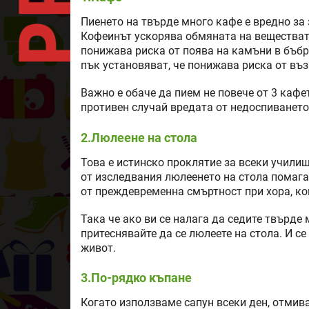
Пиенето на твърде много кафе е вредно за 
Кофеинът ускорява обмяната на веществат
понижава риска от поява на камъни в бъбр
пък установяват, че понижава риска от въз
Важно е обаче да пием не повече от 3 кафе
противен случай вредата от недоспиването
2.Люлеене на стола
Това е истинско проклятие за всеки училищ
от изследвания люлеенето на стола помага
от преждевременна смъртност при хора, к
Така че ако ви се налага да седите твърде 
притеснявайте да се люлеете на стола. И с
живот.
3.По-рядко къпане
Когато използваме сапун всеки ден, отмив