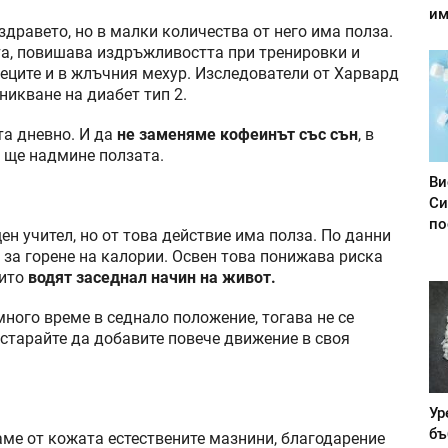
им
здравето, но в малки количества от него има полза.
а, повишава издръжливостта при тренировки и
еците и в жлъчния мехур. Изследователи от Харвард
никване на диабет тип 2.
та дневно. И да
не заменяме кофеинът със сън
, в
 ще надмине ползата.
Ви
Си
по
ен учител, но от това действие има полза. По данни
 за горене на калории. Освен това понижава риска
оито
водят заседнал начин на живот.
много време в седнало положение, тогава не се
е старайте да добавите повече движение в своя
Ур
бъ
аме от кожата естествените мазнини, благодарение