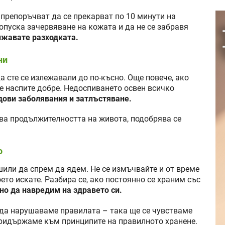
препоръчват да се прекарват по 10 минути на
допуска зачервяване на кожата и да не се забравя
жавате разходката.
ни
да сте се излежавали до по-късно. Още повече, ако
е наспите добре. Недоспиването освен всичко
дови заболявания и затлъстяване.
ва продължителността на живота, подобрява се
о
шили да спрем да ядем. Не се измъчвайте и от време
ето искате. Разбира се, ако постоянно се храним със
о да навредим на здравето си.
 да нарушаваме правилата – така ще се чувстваме
 придържаме към принципите на правилното хранене.