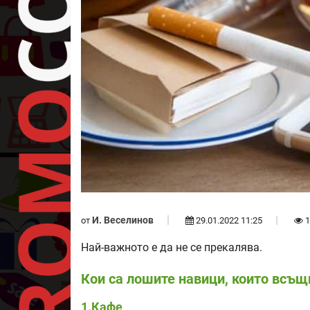
И. Веселинов
от
29.01.2022 11:25
1
Най-важното е да не се прекалява.
Кои са лошите навици, които всъщ
1.Кафе