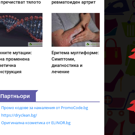
 пречистват тялото
ревматоиден артрит
нните мутации:
Еритема мултиформе:
на променена
Симптоми,
нетична
диагностика и
нструкция
лечение
Партньори
Промо кодове за намаления от PromoCode.bg
https://dryclean.bg/
Оригинална козметика от ELINOR.bg