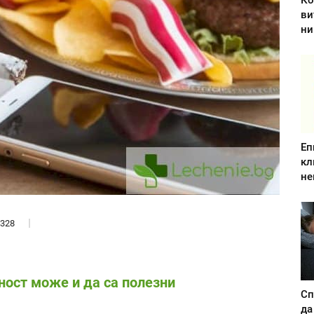
Ко
ви
ни
Еп
кл
не
328
ност може и да са полезни
Сп
да