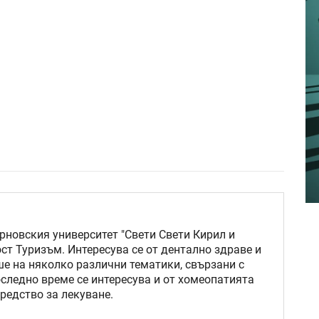
новския университет "Свети Свети Кирил и
ст Туризъм. Интересува се от дентално здраве и
ше на няколко различни тематики, свързани с
последно време се интересува и от хомеопатията
редство за лекуване.