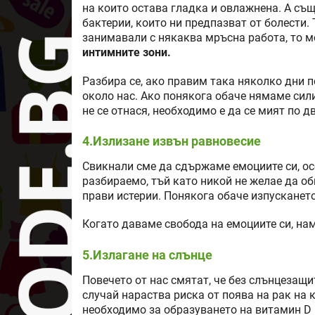
на които остава гладка и овлажнена. А същ
бактерии, които ни предпазват от болести. Т
занимавали с някаква мръсна работа, то м
интимните зони.
Разбира се, ако правим така няколко дни п
около нас. Ако понякога обаче нямаме сил
не се отнася, необходимо е да се мият по д
4.Излизане извън равновесие
Свикнали сме да сдържаме емоциите си, осо
разбираемо, тъй като никой не желае да об
прави истерии. Понякога обаче изпусканет
Когато даваме свобода на емоциите си, нам
5.Излагане на слънце
Повечето от нас смятат, че без слънцезащи
случай нараства риска от поява на рак на 
необходимо за образуването на витамин D 