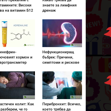
гато прекалим с
Какво трябва да
тамините: Високи
знаете за лимфния
ва на витамин Б12
дренаж
инефрин-
Нефункциониращ
ючовият хормон и
бъбрек: Причини,
вротрансмитер
симптоми и рискове
астичен колит: Как
Перибронхит: Всичко,
 разберем, че го
което трябва да