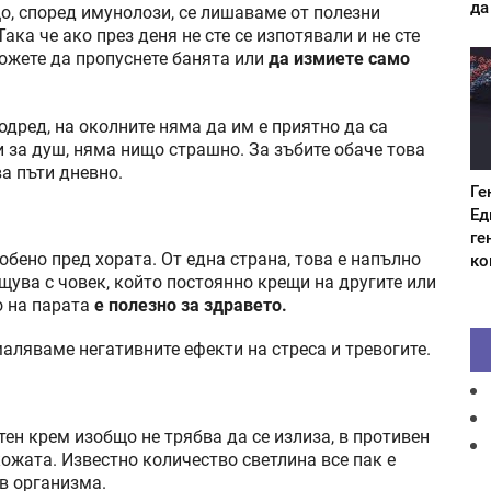
да
о, според имунолози, се лишаваме от полезни
ака че ако през деня не сте се изпотявали и не сте
ожете да пропуснете банята или
да измиете само
одред, на околните няма да им е приятно да са
и за душ, няма нищо страшно. За зъбите обаче това
ва пъти дневно.
Ге
Ед
ге
бено пред хората. От една страна, това е напълно
ко
щува с човек, който постоянно крещи на другите или
о на парата
е полезно за здравето.
аляваме негативните ефекти на стреса и тревогите.
тен крем изобщо не трябва да се излиза, в противен
кожата. Известно количество светлина все пак е
в организма.