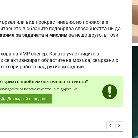
 мързел или вид прокрастинация, но понякога е
Витаенето в облаците подобрява способността ни да
авяме за задачата и мислим
за нещо друго, в този
хора на ЯМР-скенер. Когато участниците в
ях се активизират областите на мозъка, свързани с
кото при работа над рутинни задачи.
Открихте проблем/неточност в текста?
окладвайте за повече качествено съдържание!
Докладвай нередност