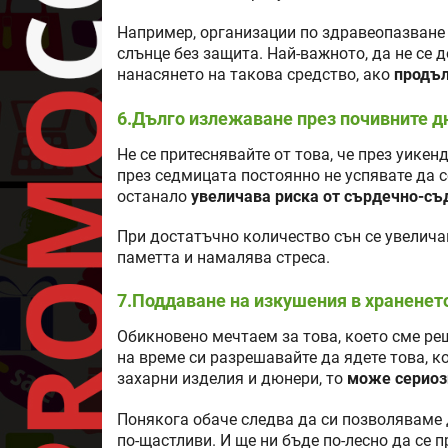
Например, организации по здравеопазване 
слънце без защита. Най-важното, да не се 
нанасянето на такова средство, ако
продъл
6.Дълго излежаване през почивните д
Не се притеснявайте от това, че през уикен
през седмицата постоянно не успявате да с
останало
увеличава риска от сърдечно-съ
При достатъчно количество сън се увелича
паметта и намалява стреса.
7.Поддаване на изкушения в храненет
Обикновено мечтаем за това, което сме ре
на време си разрешавайте да ядете това, ко
захарни изделия и дюнери, то
може сериозн
Понякога обаче следва да си позволяваме
по-щастливи. И ще ни бъде по-лесно да се