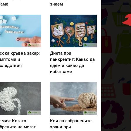
аме
знаем
сока кръвна захар:
Диета при
мптоми и
панкреатит: Kакво да
следствия
ядем и какво да
избягваме
емия: Когато
Кои са забранените
бреците не могат
храни при