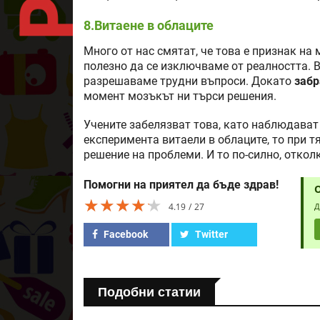
8.Витаене в облаците
Много от нас смятат, че това е признак на
полезно да се изключваме от реалността. 
разрешаваме трудни въпроси. Докато
забр
момент мозъкът ни търси решения.
Учените забелязват това, като наблюдават 
експеримента витаели в облаците, то при т
решение на проблеми. И то по-силно, откол
Помогни на приятел да бъде здрав!
★★★★★
★★★★★
★★★★★
4.19
27
Д
Facebook
Twitter
Подобни статии